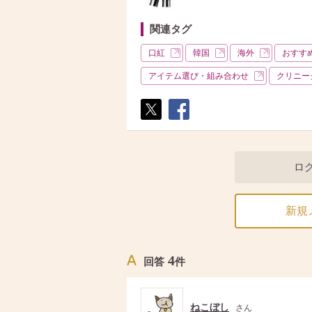
関連タグ
口紅
韓国
海外
おすす
アイテム選び・組み合わせ
クリニー
ポス
シェ
ト
ア
ロ
新規
4
回答
件
ねこぼし
さん