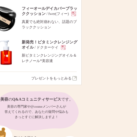
フィーオールデイカバーブラッ
ククッション
/ fwee(フィー)
現
真夏でも絶対崩れない、話題のブ
ラッククッション
品
新発売！ビタミンクレンジング
オイル
/ ドクターケイ
現
新ビタミンクレンジングオイル＆
レチノール*美容液
品
プレゼントをもっとみる
美容
の
Q&Aコミュニティサービス
です。
美容の専門家や@cosmeメンバーさんが
答えてくれるので、あなたの疑問や悩みも
きっとすぐに解決しますよ！