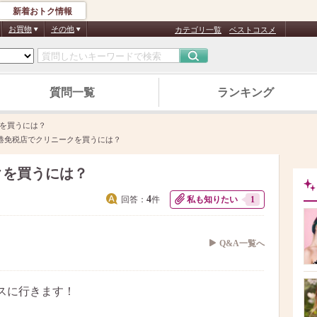
新着おトク情報
お買物
その他
カテゴリ一覧
ベストコスメ
質問一覧
ランキング
を買うには？
港免税店でクリニークを買うには？
クを買うには？
4
回答：
件
私も知りたい
1
Q&A一覧へ
スに行きます！