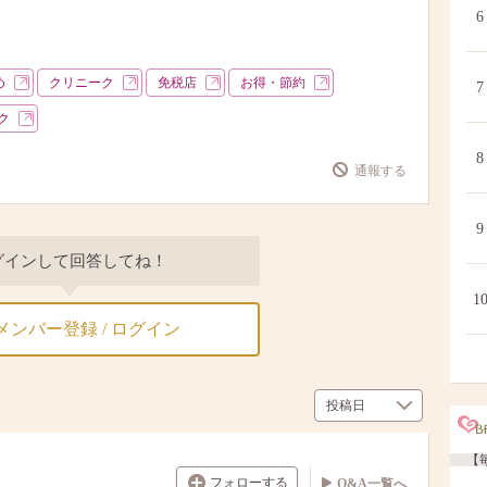
6
め
クリニーク
免税店
お得・節約
7
ク
8
通報する
9
グインして回答してね！
1
メンバー登録 / ログイン
【毎
フォローする
Q&A一覧へ