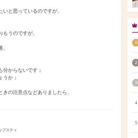
たいと思っているのですが、
おもうのですが、
1
港、
2
も分からないです；
ょうか；
3
ときの注意点などありましたら、
4
5
リップスティ