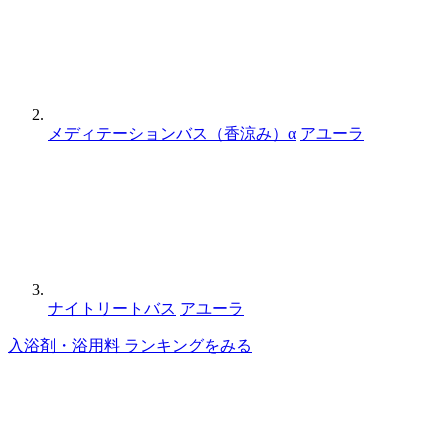
メディテーションバス（香涼み）α
アユーラ
ナイトリートバス
アユーラ
入浴剤・浴用料 ランキングをみる