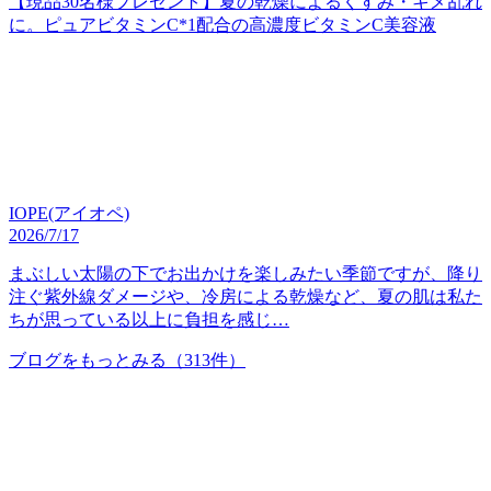
【現品30名様プレゼント】夏の乾燥によるくすみ・キメ乱れ
に。ピュアビタミンC*1配合の高濃度ビタミンC美容液
IOPE(アイオペ)
2026/7/17
まぶしい太陽の下でお出かけを楽しみたい季節ですが、降り
注ぐ紫外線ダメージや、冷房による乾燥など、夏の肌は私た
ちが思っている以上に負担を感じ…
ブログをもっとみる
（313件）