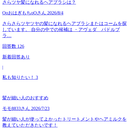
さらツヤ髪になれるヘアブラシは？
OoおはぎもちoO
さん
2026/8/4
さらさらツヤツヤの髪になれるヘアブラシまたはコームを探
しています。 自分の中での候補は ・アヴェダ パドルブ
ラ…
回答数
126
新着回答あり
|
私も知りたい！
3
髪が細い人のおすすめ
モモ8833
さん
2026/7/23
髪が細い人が使ってよかったトリートメントやヘアミルクを
教えていただきたいです！