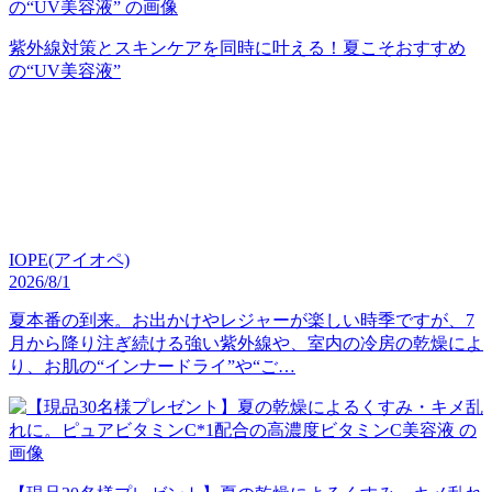
紫外線対策とスキンケアを同時に叶える！夏こそおすすめ
の“UV美容液”
IOPE(アイオペ)
2026/8/1
夏本番の到来。お出かけやレジャーが楽しい時季ですが、7
月から降り注ぎ続ける強い紫外線や、室内の冷房の乾燥によ
り、お肌の“インナードライ”や“ご…