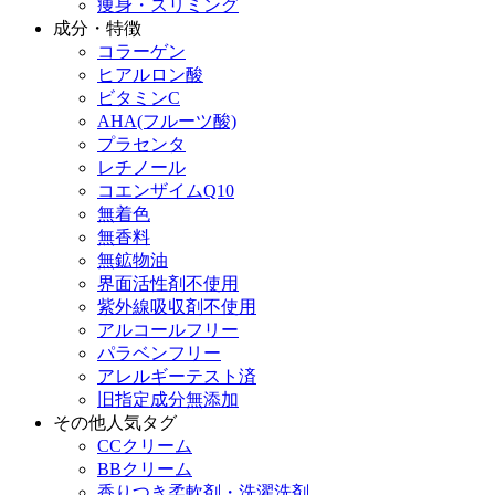
痩身・スリミング
成分・特徴
コラーゲン
ヒアルロン酸
ビタミンC
AHA(フルーツ酸)
プラセンタ
レチノール
コエンザイムQ10
無着色
無香料
無鉱物油
界面活性剤不使用
紫外線吸収剤不使用
アルコールフリー
パラベンフリー
アレルギーテスト済
旧指定成分無添加
その他人気タグ
CCクリーム
BBクリーム
香りつき柔軟剤・洗濯洗剤