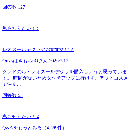
回答数
127
|
私も知りたい！
5
レオスールデクラのおすすめは？
OoおはぎもちoO
さん
2026/7/17
クレドのル・レオスールデクラを購入しようと思っていま
す。 時間がないためタッチアップに行けず、アットコスメ
で注文…
回答数
53
|
私も知りたい！
4
Q&Aをもっとみる
（4,599件）