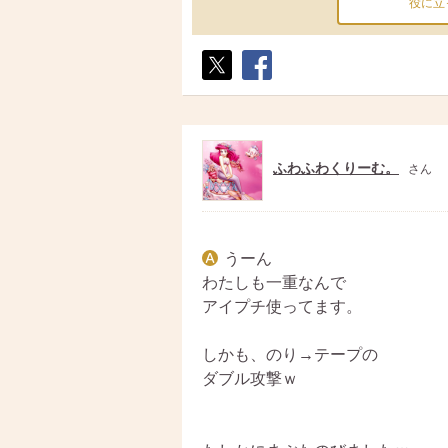
役に立
ポス
シェ
ト
ア
ふわふわくりーむ。
さん
うーん
わたしも一重なんで
アイプチ使ってます。
しかも、のり→テープの
ダブル攻撃ｗ