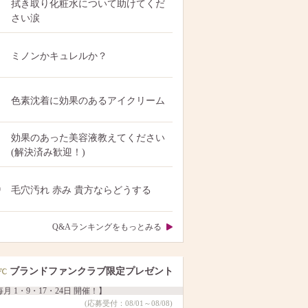
拭き取り化粧水について助けてくだ
さい涙
ミノンかキュレルか？
色素沈着に効果のあるアイクリーム
効果のあった美容液教えてください
(解決済み歓迎！)
0
毛穴汚れ 赤み 貴方ならどうする
Q&Aランキングをもっとみる
ブランドファンクラブ限定プレゼント
月 1・9・17・24日 開催！】
(応募受付：08/01～08/08)