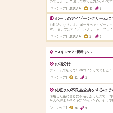
のでしょうか？ 避けて塗った方がいいです
スキンケア
解決済み
40
1
ポーラのアイゾーンクリームに
お世話になります。 ポーラのアイゾーン
す。 使い方はアイゾーンクリーム→フェ
スキンケア
解決済み
24
0
“スキンケア”新着Q&A
お福分け
ファームで初めて1000コインがでました！
スキンケア
22
2
化粧水の不良品交換をするので
使用した後に容器に不備があったので、問
その化粧水を使う予定だったため、他に使
スキンケア
58
0