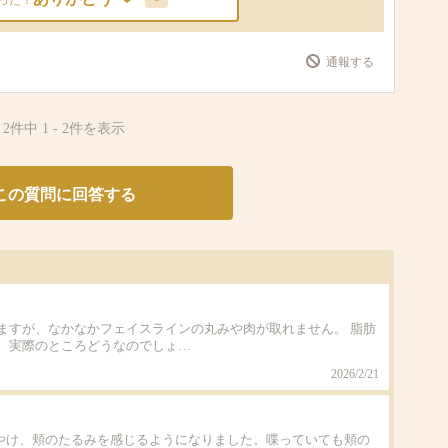
った！
通報する
2件中
1
-
2
件を表示
この質問に回答する
ますが、なかなかフェイスラインの丸みや肉が取れません。 脂肪
、実際のところどうなのでしょ…
2026/2/21
ぼやけ、頬のたるみを感じるようになりました。喋っていても頬の