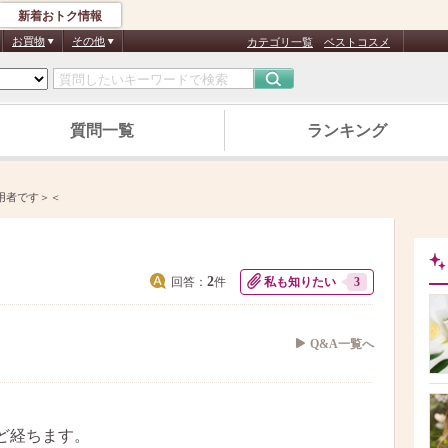
新着おトク情報
お買物
その他
カテゴリ一覧
ベストコスメ
質問一覧
ランキング
用者です＞＜
＜
2
回答：
件
私も知りたい
3
Q&A一覧へ
ど経ちます。