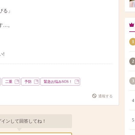
びる」
す…。
1
!
2
3
二重
予防
緊急お悩みSOS！
通報する
4
5
グインして回答してね！