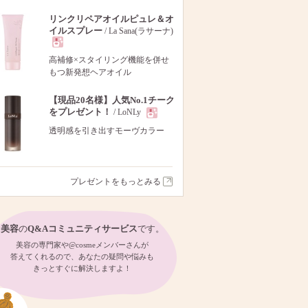
リンクリペアオイルピュレ＆オ
イルスプレー
/ La Sana(ラサーナ)
現
高補修×スタイリング機能を併せ
もつ新発想ヘアオイル
品
【現品20名様】人気No.1チーク
をプレゼント！
/ LoNLy
現
透明感を引き出すモーヴカラー
品
プレゼントをもっとみる
美容
の
Q&Aコミュニティサービス
です。
美容の専門家や@cosmeメンバーさんが
答えてくれるので、あなたの疑問や悩みも
きっとすぐに解決しますよ！