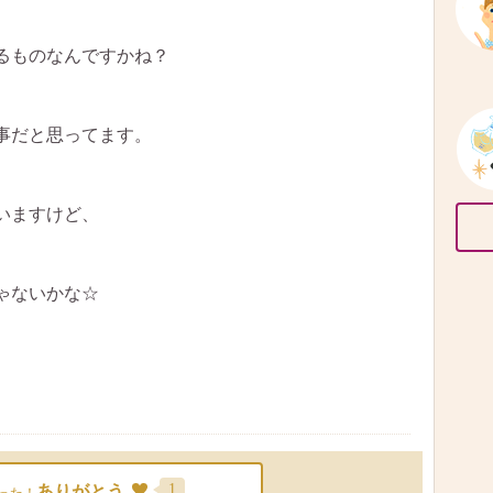
るものなんですかね？
事だと思ってます。
、
いますけど、
ゃないかな☆
1
ありがとう