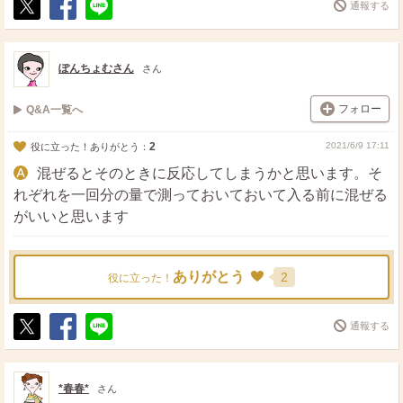
通報する
ポ
シ
送
ス
ェ
る
ト
ア
ぽんちょむさん
さん
フォロー
Q&A一覧へ
2
2021/6/9 17:11
役に立った！ありがとう：
混ぜるとそのときに反応してしまうかと思います。そ
れぞれを一回分の量で測っておいておいて入る前に混ぜる
がいいと思います
ありがとう
2
役に立った！
通報する
ポ
シ
送
ス
ェ
る
ト
ア
*春春*
さん