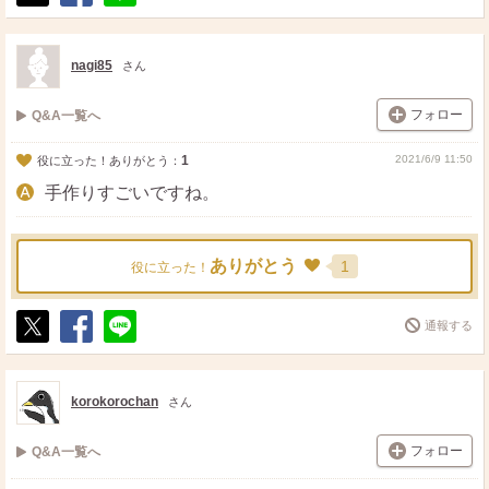
ポ
シ
送
ス
ェ
る
ト
ア
nagi85
さん
フォロー
Q&A一覧へ
1
2021/6/9 11:50
役に立った！ありがとう：
手作りすごいですね。
ありがとう
1
役に立った！
通報する
ポ
シ
送
ス
ェ
る
ト
ア
korokorochan
さん
フォロー
Q&A一覧へ