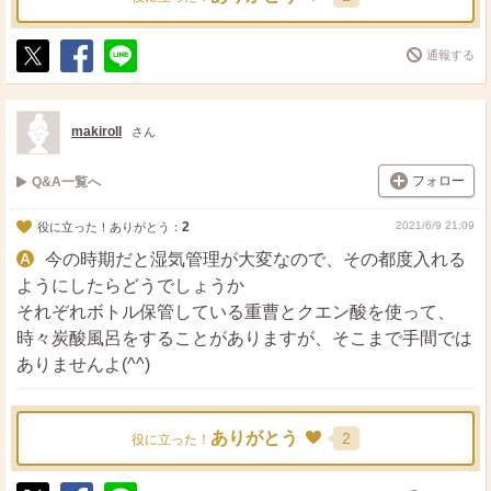
通報する
ポ
シ
送
ス
ェ
る
ト
ア
makiroll
さん
フォロー
Q&A一覧へ
2
2021/6/9 21:09
役に立った！ありがとう：
今の時期だと湿気管理が大変なので、その都度入れる
ようにしたらどうでしょうか
それぞれボトル保管している重曹とクエン酸を使って、
時々炭酸風呂をすることがありますが、そこまで手間では
ありませんよ(^^)
ありがとう
2
役に立った！