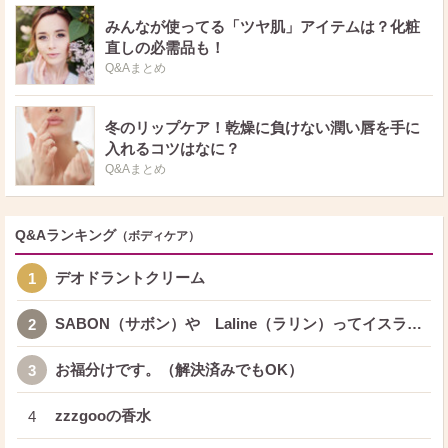
みんなが使ってる「ツヤ肌」アイテムは？化粧
直しの必需品も！
Q&Aまとめ
冬のリップケア！乾燥に負けない潤い唇を手に
入れるコツはなに？
Q&Aまとめ
Q&Aランキング
（ボディケア）
デオドラントクリーム
1
SABON（サボン）や Laline（ラリン）ってイスラ…
2
お福分けです。（解決済みでもOK）
3
zzzgooの香水
4