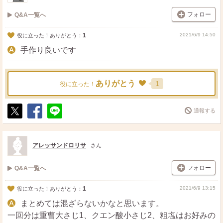
フォロー
Q&A一覧へ
1
2021/6/9 14:50
役に立った！ありがとう：
手作り良いです
ありがとう
1
役に立った！
通報する
ポ
シ
送
ス
ェ
る
ト
ア
アレッサンドロリサ
さん
フォロー
Q&A一覧へ
1
2021/6/9 13:15
役に立った！ありがとう：
まとめては混ざらないかなと思います。
一回分は重曹大さじ1、クエン酸小さじ2、粗塩はお好みの