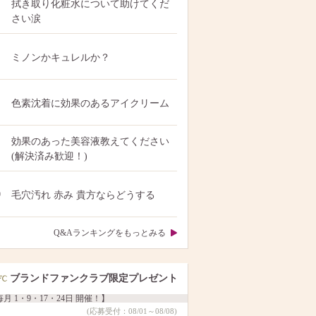
拭き取り化粧水について助けてくだ
さい涙
ミノンかキュレルか？
色素沈着に効果のあるアイクリーム
効果のあった美容液教えてください
(解決済み歓迎！)
0
毛穴汚れ 赤み 貴方ならどうする
Q&Aランキングをもっとみる
ブランドファンクラブ限定プレゼント
月 1・9・17・24日 開催！】
(応募受付：08/01～08/08)