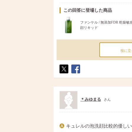
この回答に登場した商品
ファンケル / 無添加FDR 乾燥敏
顔リキッド
役に立
ポス
シェ
ト
ア
＊みゆまる
さん
キュレルの泡洗顔比較的優しい