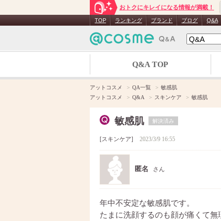
おトクにキレイになる情報が満載！
TOP
ランキング
ブランド
ブログ
Q&A
Q&A TOP
アットコスメ
QA一覧
敏感肌
アットコスメ
Q&A
スキンケア
敏感肌
敏感肌
解決済み
スキンケア
2023/3/9 16:55
匿名
さん
年中不安定な敏感肌です。
たまに洗顔するのも顔が痛くて無