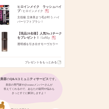
ヒロインメイク ラッシュハイ
プ
/ ヒロインメイク
現
主役級 立体美まつ毛が叶う ハイ
パーリフトブラシ！
品
【現品20名様】人気No.1チーク
をプレゼント！
/ LoNLy
現
透明感を引き出すモーヴカラー
品
プレゼントをもっとみる
美容
の
Q&Aコミュニティサービス
です。
美容の専門家や@cosmeメンバーさんが
答えてくれるので、あなたの疑問や悩みも
きっとすぐに解決しますよ！