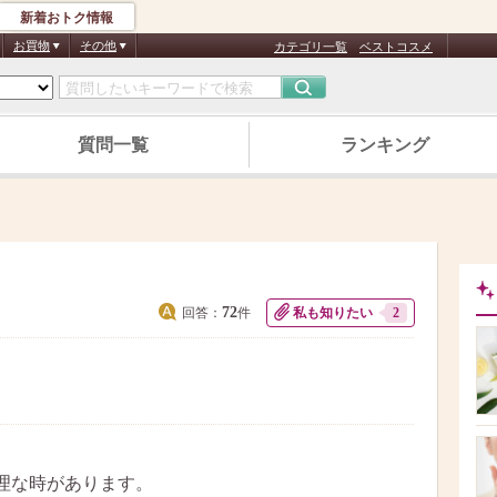
新着おトク情報
お買物
その他
カテゴリ一覧
ベストコスメ
質問一覧
ランキング
72
回答：
件
私も知りたい
2
理な時があります。