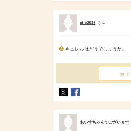
ト
ア
nico2032
さん
キュレルはどうでしょうか。
役に立
ポス
シェ
ト
ア
あいすちゃんでございます