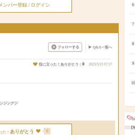
メンバー登録 / ログイン
6
7
8
フォローする
Q&A一覧へ
9
0
役に立った！ありがとう：
2023/3/23 07:17
1
レンジングジ
【毎
0
ありがとう
った！