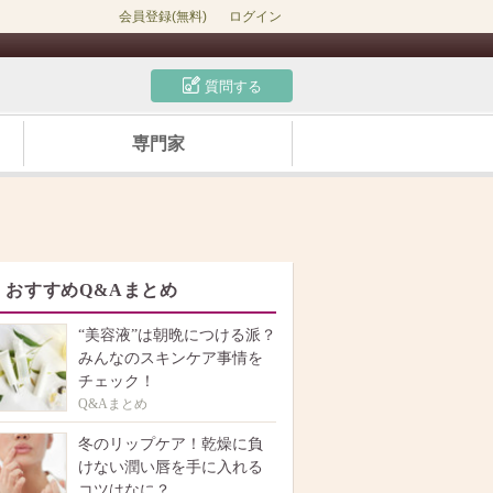
会員登録(無料)
ログイン
質問する
専門家
おすすめQ&Aまとめ
“美容液”は朝晩につける派？
みんなのスキンケア事情を
チェック！
Q&Aまとめ
冬のリップケア！乾燥に負
けない潤い唇を手に入れる
コツはなに？