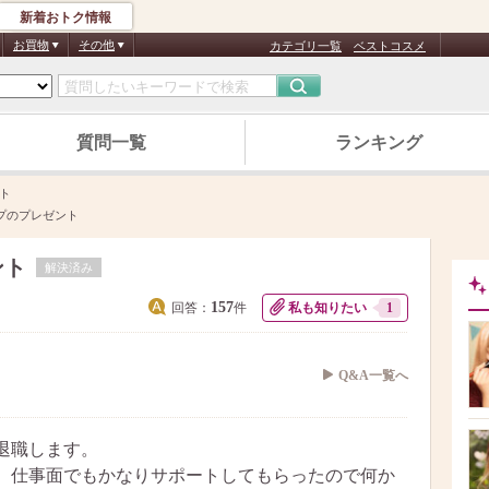
新着おトク情報
お買物
その他
カテゴリ一覧
ベストコスメ
質問一覧
ランキング
ト
プのプレゼント
ント
解決済み
157
回答：
件
私も知りたい
1
Q&A一覧へ
退職します。
、仕事面でもかなりサポートしてもらったので何か