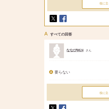
役に立
ポス
シェ
ト
ア
すべての回答
ななぴ0824
さん
要らない
役に立