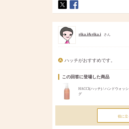
ポス
シェ
ト
ア
rika.i&rika.i
さん
ハッチがおすすめです。
この回答に登場した商品
HACCI(ハッチ) / ハンドウォッ
グ
役に立