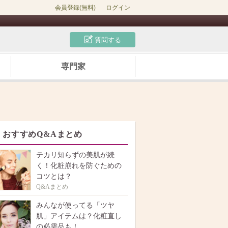
会員登録(無料)
ログイン
質問する
専門家
おすすめQ&Aまとめ
テカリ知らずの美肌が続
く！化粧崩れを防ぐための
コツとは？
Q&Aまとめ
みんなが使ってる「ツヤ
肌」アイテムは？化粧直し
の必需品も！