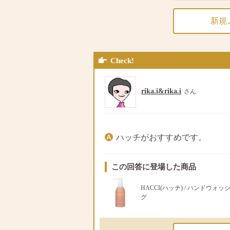
新規
Check!
rika.i&rika.i
さん
ハッチがおすすめです。
この回答に登場した商品
HACCI(ハッチ) / ハンドウォッ
グ