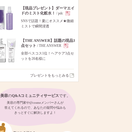
【現品プレゼント】ダーマエイ
ドのミスト化粧水！
/ pdc
現
SNSで話題！夏にオススメ★微細
ミストで瞬間浸透
品
【THE ANSWER】話題の現品3
点セット
/ THE ANSWER
現
全部ベスコス1位！ヘアケア3点セ
ットを20名様に
品
プレゼントをもっとみる
美容
の
Q&Aコミュニティサービス
です。
美容の専門家や@cosmeメンバーさんが
答えてくれるので、あなたの疑問や悩みも
きっとすぐに解決しますよ！