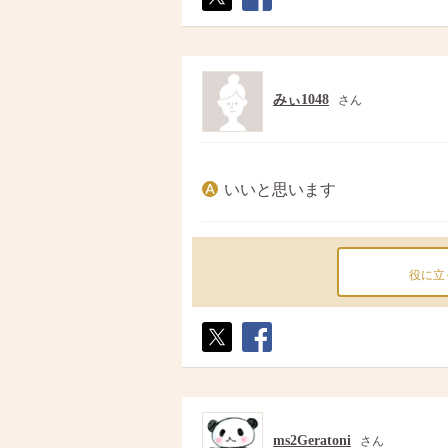
ポス
シェ
ト
ア
みぃ1048
さん
いいと思います
役に立
ポス
シェ
ト
ア
ms2Geratoni
さん