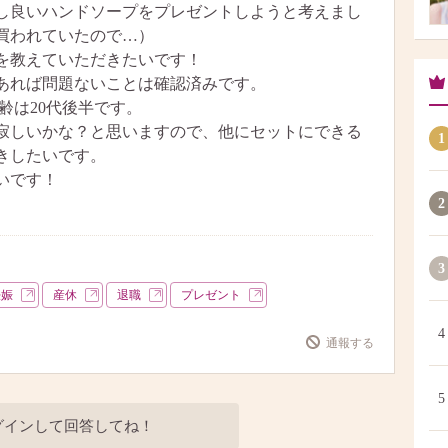
し良いハンドソープをプレゼントしようと考えまし
買われていたので…）
を教えていただきたいです！
あれば問題ないことは確認済みです。
年齢は20代後半です。
寂しいかな？と思いますので、他にセットにできる
1
きしたいです。
いです！
2
3
妊娠
産休
退職
プレゼント
4
通報する
5
グインして回答してね！