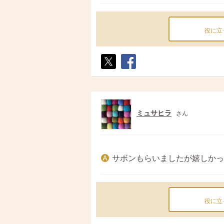
役に立
ポス
シェ
ト
ア
ミュサヒラ
さん
サボンもらいましたが嬉しかっ
役に立