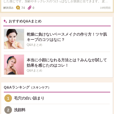
した感じです。加齢やネックレスのつけっぱなしが原因と出てきます。 皮膚
科へ行こうと思っていますが、同じような方、市販ではどのようなケアをして
74
0
解決済み
19時間前
いるか教えてください。 わたしはいまのところ化粧水(クレド)とクリーム(ア
ンブリオリス)＋朝なら日焼け止めという感じにしていて特別なケアはしてい
ないため、プツプツ特化？のケアがあれば教えてください。
おすすめQ&Aまとめ
乾燥に負けないベースメイクの作り方！ツヤ肌
キープのコツはなに？
Q&Aまとめ
本当に小顔になれる方法とは？みんなが試して
効果を感じたのはコレ！
Q&Aまとめ
Q&Aランキング
（スキンケア）
毛穴の白い詰まり
1
洗顔料
2