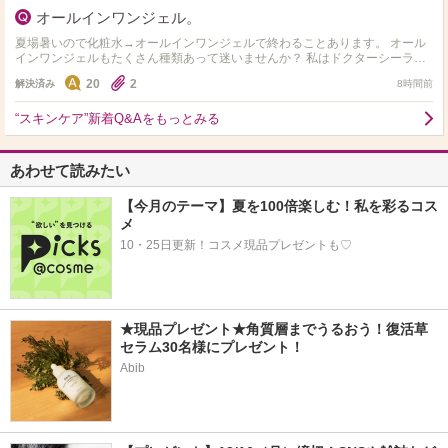
オールインワンジェル。
夏場暑いので化粧水→オールインワンジェルで終わることあります。 オール
インワンジェルもたくさん種類あって迷いませんか？ 私はドクターシーラボ
のセンシティブジェル敏感肌用を使用してます。 オス…
20
2
解決済み
8時間前
“スキンケア”新着Q&Aをもっとみる
あわせて読みたい
【今月のテーマ】夏を100倍楽しむ！私を彩るコス
メ
10・25日更新！コスメ現品プレゼントも♡
★現品プレゼント★角質層までうるおう！復活草
セラム30名様にプレゼント！
Abib