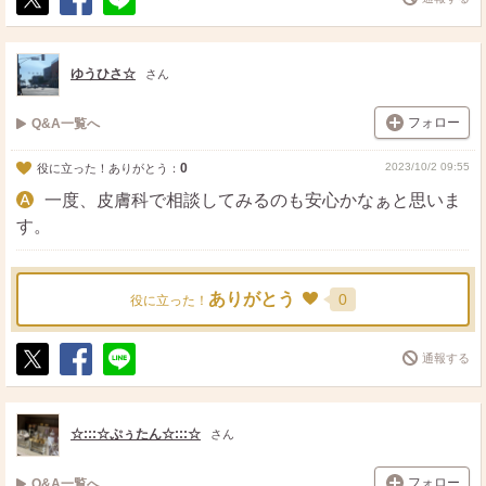
ポ
シ
送
ス
ェ
る
ト
ア
ゆうひさ☆
さん
フォロー
Q&A一覧へ
0
2023/10/2 09:55
役に立った！ありがとう：
一度、皮膚科で相談してみるのも安心かなぁと思いま
す。
ありがとう
0
役に立った！
通報する
ポ
シ
送
ス
ェ
る
ト
ア
☆:::☆ぷぅたん☆:::☆
さん
フォロー
Q&A一覧へ