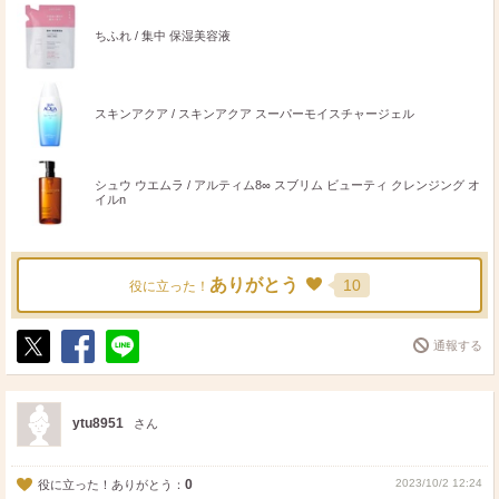
ちふれ / 集中 保湿美容液
スキンアクア / スキンアクア スーパーモイスチャージェル
シュウ ウエムラ / アルティム8∞ スブリム ビューティ クレンジング オ
イルn
ありがとう
10
役に立った！
通報する
ポ
シ
送
ス
ェ
る
ト
ア
ytu8951
さん
0
2023/10/2 12:24
役に立った！ありがとう：