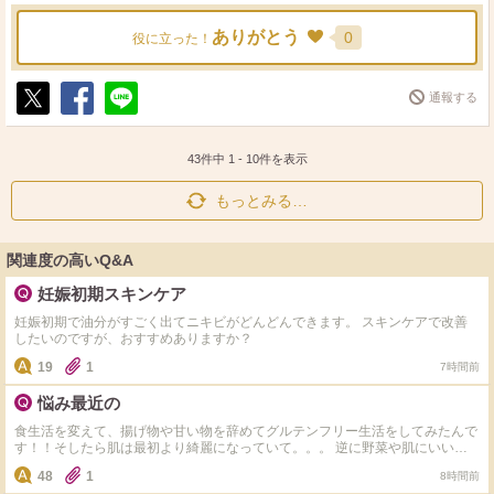
ありがとう
0
役に立った！
通報する
ポ
シ
送
ス
ェ
る
ト
ア
43件中
1
-
10
件を表示
もっとみる…
関連度の高いQ&A
妊娠初期スキンケア
妊娠初期で油分がすごく出てニキビがどんどんできます。 スキンケアで改善
したいのですが、おすすめありますか？
19
1
7時間前
悩み最近の
食生活を変えて、揚げ物や甘い物を辞めてグルテンフリー生活をしてみたんで
す！！そしたら肌は最初より綺麗になっていて。。。 逆に野菜や肌にいいも
のしか食べれず 揚げ物や小麦やお菓子や米、味が濃ゆい物が食べるのが怖く
48
1
8時間前
なり、また食べたら増えるんじゃないかとか思って食べれなくて、どうしたら