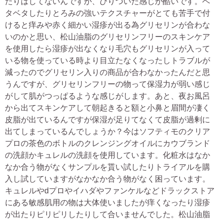
たりはしてないんですが、ひりついた感じが酷いです。ベ
タベタしたりとろみの強いテクスチャーがとても苦手で付
けると痒みや赤く細かい湿疹が出る為グリセリンが合わな
いのかと思い、松山油脂のグリセリンフリーのスキンケア
を使用したら湿疹が出なくなり毛穴もグリセリンが入って
いる物を使っている時より目立たなくなったしトラブルが
減ったのでグリセリン入りの商品が合わなかったんだと思
うんですが、グリセリンフリーの物って保湿力が弱い感じ
がして肌がつっぱるような感じがします。あと、夜お風呂
から出てスキンケアして朝起きると額と小鼻と眉間が凄く
皮脂が出ているんですが保湿が足りてなくて皮脂が過剰に
出てしまっているんでしょうか？今はソフティモのクリア
プロの茶色のボトルのクレンジングオイルにカウブランド
の洗顔かキュレルの洗顔を使用しています。化粧水はなか
なか合う物がなくサンプルを貰い試したりトライアルを購
入し試していますがなかなか合う物がなく困っています。
キュレルやdプロやイハダやファンケルなどドラックストア
にある敏感肌用の物は大体使いましたが痒くなったり湿疹
が出たりピリピリしたりして合いませんでした。松山油脂