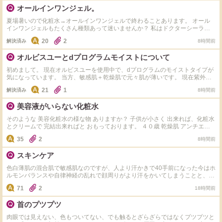
いいでしょうか？ 皮膚科には通っていて生理前に出来るはしょうがないと思
オールインワンジェル。
ってるんですけど皆さんはどうしてますか？
夏場暑いので化粧水→オールインワンジェルで終わることあります。 オール
インワンジェルもたくさん種類あって迷いませんか？ 私はドクターシーラボ
のセンシティブジェル敏感肌用を使用してます。 オススメのオールインワン
20
2
解決済み
8時間前
ジェルありますか？カルテHD、アクアレーベル、ちふれ、コラリッチ、マナ
ラは使ったことありなので。これ以外でオススメ教えて下さい。
オルビスユーとdプログラムモイストについて
初めまして。 現在オルビスユーを使用中で、dプログラムのモイストタイプが
気になっています。 当方、敏感肌＋乾燥肌で元々肌が薄いです。 現在紫外線
の影響で肌表面のキメが乱れ透明感も低下中。 オルビスユーを使っていて大
21
1
解決済み
8時間前
きな不満はないのですが、若干てかりや表面のべたっとした感じが気になるか
なぁ。という感じです。 dプログラムはサンプルをいただき使用したところ、
美容液がいらない化粧水
オルビスユーに比べるとなんとなく肌がふっくらして、でもベタつかず潤って
る…かなぁ。という感想でした。 どちらも使ったことがあるという方がいた
そのような 美容化粧水の様な物 ありますか？ 子供が小さく 出来れば、化粧水
ら、おすすめポイントなど教えていただけると嬉しいです。
とクリームで 完結出来ればと おもっております。 ４０歳 乾燥肌 アンチエイ
ジングできる物で 探しています。 ゲランの最高級化粧水は どうですかね？
35
2
8時間前
スキンケア
色白薄肌の混合肌で敏感肌なのですが、人より汗かきで40手前になった今はホ
ルモンバランスや自律神経の乱れで顔周りがより汗をかいてしまうことと、毎
日のエアコンで内側が乾いている感じがします。同じような方いましたらどの
71
2
18時間前
ようなスキンケアをしているか教えて下さい。今はちふれの水色のパッケージ
の美白タイプの化粧水とヒト型セラミドのクリームでスキンケアしてます。か
首のプツプツ
なり敏感肌でキュレルやdプロやノブやミノンなど有名な敏感肌用のスキンケ
アは色々使ってみましたが肌荒れが起きてしまい合わなかった為なかなか新し
肉眼では見えない、色もついてない、でも触るとざらざらではなくプツプツと
い物にチャレンジする勇気が出ないです。