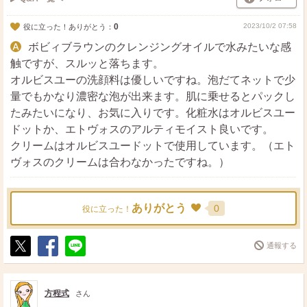
0
2023/10/2 07:58
役に立った！ありがとう：
ボビィブラウンのクレンジングオイルで水みたいな感
触ですが、スルッと落ちます。
オルビスユーの洗顔料は優しいですね。泡だてネットで少
量でもかなり濃密な泡が出来ます。肌に乗せるとパックし
たみたいになり、お気に入りです。化粧水はオルビスユー
ドットか、エトヴォスのアルティモイスト良いです。
クリームはオルビスユードットで使用しています。（エト
ヴォスのクリームは合わなかったですね。）
ありがとう
0
役に立った！
通報する
ポ
シ
送
ス
ェ
る
ト
ア
方程式
さん