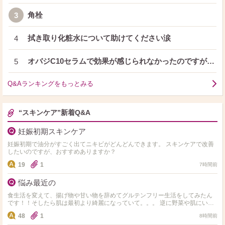
角栓
3
拭き取り化粧水について助けてください涙
4
オバジC10セラムで効果が感じられなかったのですが…
5
Q&Aランキングをもっとみる
“スキンケア”新着Q&A
妊娠初期スキンケア
妊娠初期で油分がすごく出てニキビがどんどんできます。 スキンケアで改善
したいのですが、おすすめありますか？
19
1
7時間前
悩み最近の
食生活を変えて、揚げ物や甘い物を辞めてグルテンフリー生活をしてみたん
です！！そしたら肌は最初より綺麗になっていて。。。 逆に野菜や肌にいい
ものしか食べれず 揚げ物や小麦やお菓子や米、味が濃ゆい…
48
1
8時間前