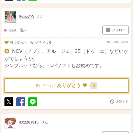
ポ
シ
送
ス
ェ
る
ト
ア
Felice*☆
さん
フォロー
Q&A一覧へ
0
2023/10/2 04:01
役に立った！ありがとう：
NOV（ノブ）、アルージェ、2E（ドゥーエ）などいか
がでしょうか。
シンプルケアなら、ヘパソフトもお勧めです。
ありがとう
0
役に立った！
通報する
ポ
シ
送
ス
ェ
る
ト
ア
ID:2263815
さん