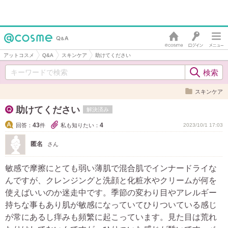
アットコスメ
Q&A
スキンケア
助けてください
スキンケア
助けてください
解決済み
43
4
回答：
件
私も知りたい：
2023/10/1 17:03
匿名
さん
敏感で摩擦にとても弱い薄肌で混合肌でインナードライな
んですが、クレンジングと洗顔と化粧水やクリームが何を
使えばいいのか迷走中です。季節の変わり目やアレルギー
持ちな事もあり肌が敏感になっていてひりついている感じ
が常にあるし痒みも頻繁に起こっています。見た目は荒れ