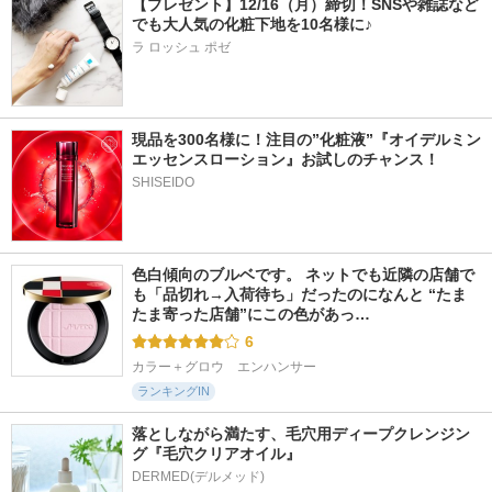
【プレゼント】12/16（月）締切！SNSや雑誌など
でも大人気の化粧下地を10名様に♪
ラ ロッシュ ポゼ
現品を300名様に！注目の”化粧液”『オイデルミン 
エッセンスローション』お試しのチャンス！
SHISEIDO
色白傾向のブルベです。 ネットでも近隣の店舗で
も「品切れ→入荷待ち」だったのになんと “たま
たま寄った店舗”にこの色があっ…
6
カラー＋グロウ　エンハンサー
ランキングIN
落としながら満たす、毛穴用ディープクレンジン
グ『毛穴クリアオイル』