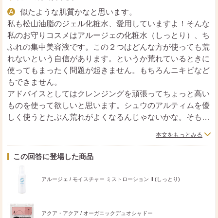
似たような肌質かなと思います。
私も松山油脂のジェル化粧水、愛用していますよ！そんな
私のお守りコスメはアルージェの化粧水（しっとり）、ち
ふれの集中美容液です。この２つはどんな方が使っても荒
れないという自信があります。というか荒れているときに
使ってもまったく問題が起きません。もちろんニキビなど
もできません。
アドバイスとしてはクレンジングを頑張ってちょっと高い
ものを使って欲しいと思います。シュウのアルティムを優
しく使うとたぶん荒れがよくなるんじゃないかな。そもそ
もとしては肌に優しいコスメ、石鹸落ちに切り替えてパラ
本文をもっとみる
ドゥのミルククレンジングなどで落とすとたぶんもっと荒
れにくい肌になる気がします。
この回答に登場した商品
アルージェ / モイスチャー ミストローション II (しっとり)
アクア・アクア / オーガニックデュオシャドー