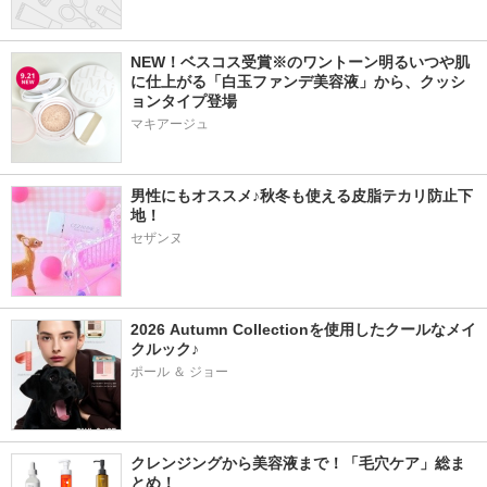
NEW！ベスコス受賞※のワントーン明るいつや肌
に仕上がる「白玉ファンデ美容液」から、クッシ
ョンタイプ登場
マキアージュ
男性にもオススメ♪秋冬も使える皮脂テカリ防止下
地！
セザンヌ
2026 Autumn Collectionを使用したクールなメイ
クルック♪
ポール ＆ ジョー
クレンジングから美容液まで！「毛穴ケア」総ま
とめ！