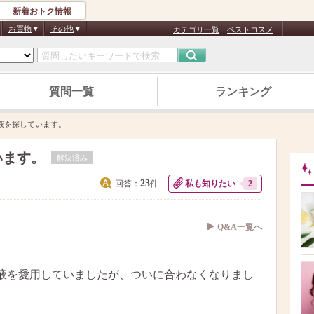
新着おトク情報
お買物
その他
カテゴリ一覧
ベストコスメ
質問一覧
ランキング
液を探しています。
います。
解決済み
23
回答：
件
私も知りたい
2
Q&A一覧へ
液を愛用していましたが、ついに合わなくなりまし
。