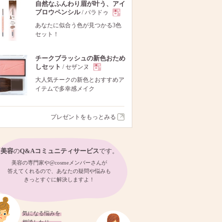
自然なふんわり眉が叶う、アイ
ブロウペンシル
/ パラドゥ
現
あなたに似合う色が見つかる3色
セット！
品
チークブラッシュの新色おため
しセット
/ セザンヌ
現
大人気チークの新色とおすすめア
イテムで多幸感メイク
品
プレゼントをもっとみる
美容
の
Q&Aコミュニティサービス
です。
美容の専門家や@cosmeメンバーさんが
答えてくれるので、あなたの疑問や悩みも
きっとすぐに解決しますよ！
気になる悩みを