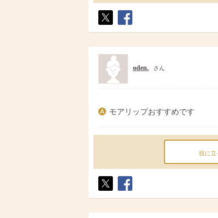
ポス
シェ
ト
ア
oden.
さん
モアリップおすすめです
役に立
ポス
シェ
ト
ア