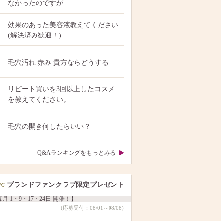
なかったのですが…
効果のあった美容液教えてください
(解決済み歓迎！)
毛穴汚れ 赤み 貴方ならどうする
リピート買いを3回以上したコスメ
を教えてください。
0
毛穴の開き何したらいい？
Q&Aランキングをもっとみる
ブランドファンクラブ限定プレゼント
月 1・9・17・24日 開催！】
(応募受付：08/01～08/08)