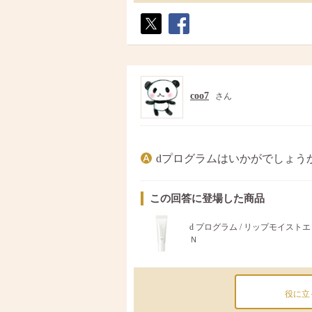
ポス
シェ
ト
ア
coo7
さん
dプログラムはいかがでしょう
この回答に登場した商品
d プログラム / リップモイスト
Ｎ
役に立