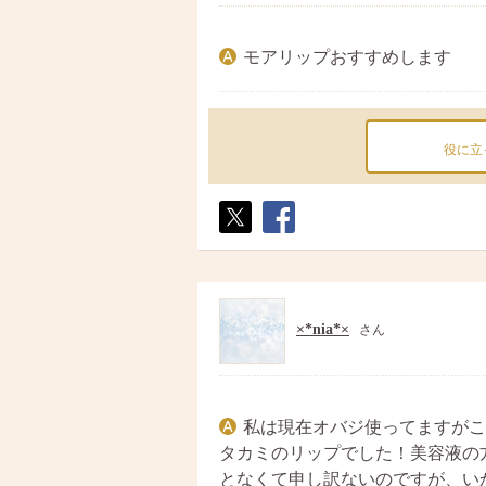
モアリップおすすめします
役に立
ポス
シェ
ト
ア
×*nia*×
さん
私は現在オバジ使ってますがこ
タカミのリップでした！美容液の
となくて申し訳ないのですが、い