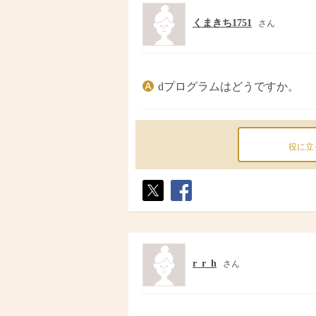
くまきち1751
さん
dプログラムはどうですか。
役に立
ポス
シェ
ト
ア
r_r_h
さん