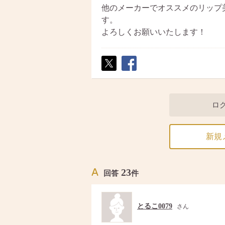
他のメーカーでオススメのリップ
す。
よろしくお願いいたします！
ポス
シェ
ト
ア
ロ
新規
23
回答
件
とるこ0079
さん