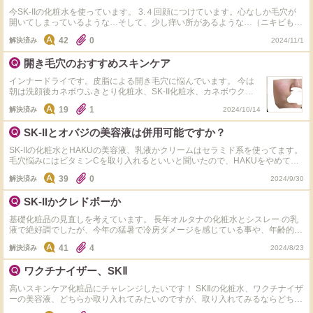
願いいたします。
今SK-IIの化粧水を使っています。 3.４回顔につけています。心なしか毛穴が
開いてしまっているような…そして、少し痒い所があるような…（ニキビも顎
にできたのですが、これはホルモンかな？）でも、肌の透明感は確実に出たの
42
0
解決済み
2024/11/1
で嬉しいです。これは化粧水があっていないのでしょうか？
開き毛穴のおすすめスキンケア
インナードライです。皮脂による開き毛穴に悩んでいます。 今は
朝は洗顔後カネボウふきとり化粧水、SK-II化粧水、カネボウクリ
ームインデイをつかってます。 ↑これを使ってる日中は少しべたつ
19
1
解決済み
2024/10/14
きます。若干突っ張るかな？という時もあるので、乾燥してカサカ
サになるせいでの開き毛穴ではなくて、皮脂による開き毛穴かな？
SK-IIとオバジの美容液は併用可能ですか？
と思ってます。 カウンターで測るといつも水分量が少なくて油は
普通です。キメが荒いです。 ●資生堂 オイデルミンエッセンスロ
SK-IIの化粧水とHAKUの美容液、乳液かクリームはセラミド系を使ってます。
ーション ●SK-II フェイシャルトリートメントエッセンス ●カネボ
毛穴悩みにはビタミンCを取り入れるといいと聞いたので、HAKUをやめてオ
ウ スキンハーモナイザー ●dプログラム バランスケアローショ
バジの20の美容液を使ってみたいです。 私の中でSK-IIって攻めたスキンケア
ン 今はこの中で何を使うか悩んでます。どれが1番効果ありそうで
39
0
解決済み
2024/9/30
ってイメージなので、オバジの20の美容液と一緒につかうと肌に負担かな？と
すか？ 他にもおすすめがあれば教えてください。 エリクシール、
思いました。 肌はめっちゃ強い！ってわけではないです。そのへんのピーリ
無印、キュレル、アルージェ、ミノン、ドクターケイ、ドクターシ
SK-IIかクレドポーか
ング美容液は使えるのでめっちゃ弱いわけでもないです。 赤くはなりやすい
ーラボは合わないです。 あとあんまりプチプラなのもちょっ
です。 普通肌でしたら併用可能ですか？ やめといた方がいいですか？ そもそ
と、、、という感じです。 （子供が多いので美容医療は数年行け
基礎化粧品の見直しを考えています。 長年オルタナの化粧水とシスレー の乳
もSK-II使ってたらビタミンは塗るスキンケアでは取り入れなくてもいいです
ません。スキンケアで少しでもマシになりたいです。写真は室内で
液で絶好調でしたが、今年の猛暑で冷房ダメージを感じている事や、年齢的に
か？ (SK-II製品はなぜか化粧水以外は肌に合わないのでできないです)
撮ったフラッシュありとなしです）
肌のハリが気になってきました。かすかでが、目の周りの小皺も気になってき
41
4
解決済み
2024/8/23
ました。 元々肌はきめ細かく、滑らかな肌です。吹き出物も出ないです。 SK-
IIの化粧水とクリームにするか、ベースメイクでも使っているクレドポーの化
ワクチナイザー、SKⅡ
粧水と夜用乳液にするかで大いに悩んでいます。 どちらもサンプル体験済み
ですが、ランニングコスト含め、どちらが良いかよくわからないです。 やは
高いスキンケア化粧品にチャレンジしたいです！ SKⅡの化粧水、ワクチナイザ
り高価なので皆様からご意見を頂戴したく。
ーの美容液、どちらか取り入れてみたいのですが、取り入れてみるならどちら
からでしょうか？ 今の肌悩みはキメが整ってなく毛穴が開いている箇所が目