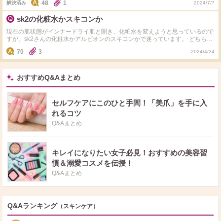
48
1
解決済み
2024/7/7
立つことと、色むらくすみです。シミも悩みですがいつか取りたいです。。
sk2の化粧水かスキコンか
現在の肌状態がインナードライ肌と聞き、化粧水を変えようと思っているので
すが、sk2さんの化粧水かアルビオンのスキコンかで迷っています。 どちらが
いいでしょうか？
70
3
2024/4/24
おすすめQ&Aまとめ
セルフケアにこのひと手間！「美爪」を手に入
れるコツ
Q&Aまとめ
キレイになりたい女子必見！おすすめの美容習
慣＆溺愛コスメを伝授！
Q&Aまとめ
Q&Aランキング
（スキンケア）