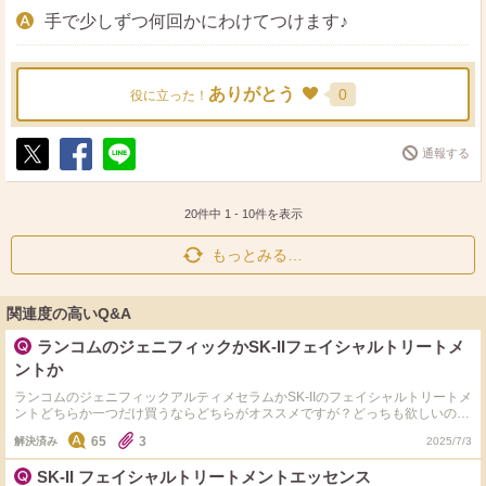
手で少しずつ何回かにわけてつけます♪
ありがとう
0
役に立った！
通報する
ポ
シ
送
ス
ェ
る
ト
ア
20件中
1
-
10
件を表示
もっとみる…
関連度の高いQ&A
ランコムのジェニフィックかSK-IIフェイシャルトリートメ
ントか
ランコムのジェニフィックアルティメセラムかSK-IIのフェイシャルトリートメ
ントどちらか一つだけ買うならどちらがオススメですが？どっちも欲しいので
すがお金が、、 両方使用したことある方、どうでしたか？ ちなみに今使って
65
3
解決済み
2025/7/3
る化粧水は無添加系の安いものです。美容液は使用しておりません。昔SK-IIを
使ったことありますが肌荒れ等しませんでした。 三十代半ば、一番気になる
SK-II フェイシャルトリートメントエッセンス
のはたるみです。次にくすみです。 オススメを教えてください。 よろしくお