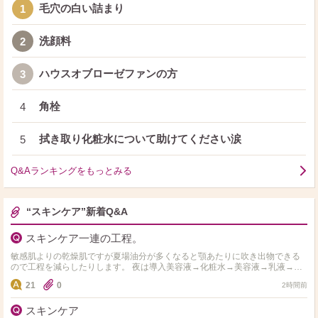
毛穴の白い詰まり
1
洗顔料
2
ハウスオブローゼファンの方
3
角栓
4
拭き取り化粧水について助けてください涙
5
Q&Aランキングをもっとみる
“スキンケア”新着Q&A
スキンケア一連の工程。
敏感肌よりの乾燥肌ですが夏場油分が多くなると顎あたりに吹き出物できる
ので工程を減らしたりします。 夜は導入美容液→化粧水→美容液→乳液→顎
以外に保湿クリーム。 朝は導入美容液→化粧水→美容液→…
21
0
2時間前
スキンケア