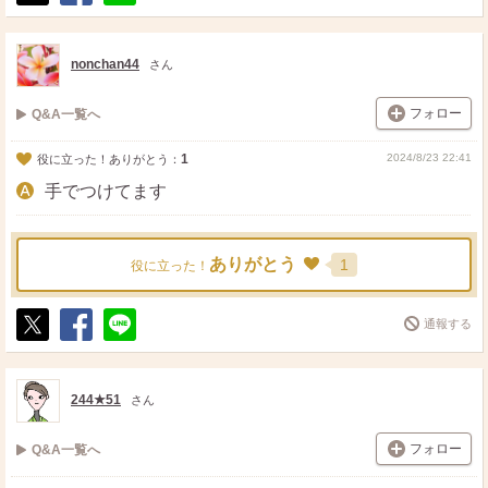
ポ
シ
送
ス
ェ
る
ト
ア
nonchan44
さん
フォロー
Q&A一覧へ
1
2024/8/23 22:41
役に立った！ありがとう：
手でつけてます
ありがとう
1
役に立った！
通報する
ポ
シ
送
ス
ェ
る
ト
ア
244★51
さん
フォロー
Q&A一覧へ