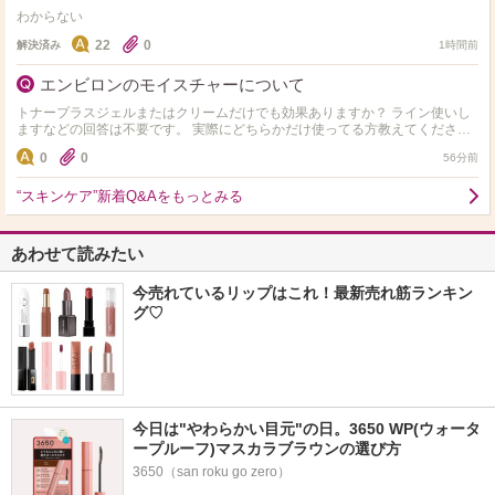
わからない
22
0
解決済み
1時間前
エンビロンのモイスチャーについて
トナープラスジェルまたはクリームだけでも効果ありますか？ ライン使いし
ますなどの回答は不要です。 実際にどちらかだけ使ってる方教えてくださ
い。
0
0
56分前
“スキンケア”新着Q&Aをもっとみる
あわせて読みたい
今売れているリップはこれ！最新売れ筋ランキン
グ♡
今日は"やわらかい目元"の日。3650 WP(ウォータ
ープルーフ)マスカラブラウンの選び方
3650（san roku go zero）