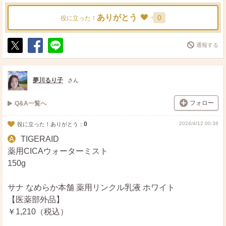
ありがとう
0
役に立った！
通報する
ポ
シ
送
ス
ェ
る
ト
ア
夢川るり子
さん
フォロー
Q&A一覧へ
0
2024/4/12 00:38
役に立った！ありがとう：
TIGERAID
薬用CICAウォーターミスト
150g
サナ なめらか本舗 薬用リンクル乳液 ホワイト
【医薬部外品】
￥1,210（税込）