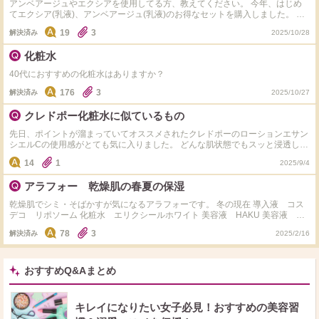
アンベアージュやエクシアを使用してる方、教えてください。 今年、はじめ
てエクシア(乳液)、アンベアージュ(乳液)のお得なセットを購入しました。 洗
顔後、導入美容液など必要でしょうか？ ここ2.3年、コスメデコルテのAQをラ
19
3
解決済み
2025/10/28
イン使いしてます。 洗顔後はリポソーム(導入美容液)を使ってから乳液→化粧
水→美容液(ホワイトロジスト)→クリームで終わりにしてます。 もし、使用し
化粧水
てる方、一緒に使用するとオススメな美容液など教えてください。 また、化
粧水は他のブランドでも効果はあるでしょうか？ よろしくお願い致します。
40代におすすめの化粧水はありますか？
176
3
解決済み
2025/10/27
クレドポー化粧水に似ているもの
先日、ポイントが溜まっていてオススメされたクレドポーのローションエサン
シエルCの使用感がとても気に入りました。 どんな肌状態でもスッと浸透して
くれて美白効果もあるクレドは幼児の子育てで手間をかけられない私にはとて
14
1
2025/9/4
も良かったのですが、 リピートしようかと思ったタイミングでリニューアル
して値上がりしてしまい... 8000円以下でスッと肌に入っていく美白効果のあ
アラフォー 乾燥肌の春夏の保湿
るオススメの化粧水があったら教えて欲しいです。
乾燥肌でシミ・そばかすが気になるアラフォーです。 冬の現在 導入液 コス
デコ リポソーム 化粧水 エリクシールホワイト 美容液 HAKU 美容液 エ
リクシール ザセラム 乳液 エリクシールホワイト クリーム （朝）
78
3
解決済み
2025/2/16
KANEBO クリームインデイ（夜）コスデコ リポソーム を使っています。 春
夏に向けて夜のクリームを別の物に変更しようと思っているのですが、夏にク
リームは少し重いのかと気になっています。 乾燥肌の方、夏もナイトクリー
ム使用されていますか？秋冬と変えていること（物）を是非教えていただきた
おすすめQ&Aまとめ
いです。 また商品名も載せていただけると助かります。 よろしくお願いいた
します。
キレイになりたい女子必見！おすすめの美容習