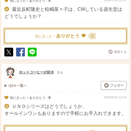
0
2024/5/18 12:37
役に立った！ありがとう：
最近反町隆史と松嶋菜々子は、CMしている資生堂は
どうでしょうか？
ありがとう
0
役に立った！
通報する
ポ
シ
送
ス
ェ
る
ト
ア
ホットコーヒーが好き
さん
フォロー
Q&A一覧へ
0
2024/5/15 13:15
役に立った！ありがとう：
ＵＮＯシリーズはどうでしょうか、
オールインワンもありますので手軽にお手入れできます。