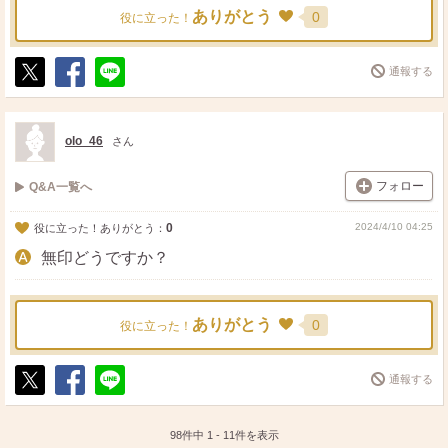
ありがとう
0
役に立った！
通報する
ポ
シ
送
ス
ェ
る
ト
ア
olo_46
さん
フォロー
Q&A一覧へ
0
2024/4/10 04:25
役に立った！ありがとう：
無印どうですか？
ありがとう
0
役に立った！
通報する
ポ
シ
送
ス
ェ
る
ト
ア
98件中
1
-
11
件を表示