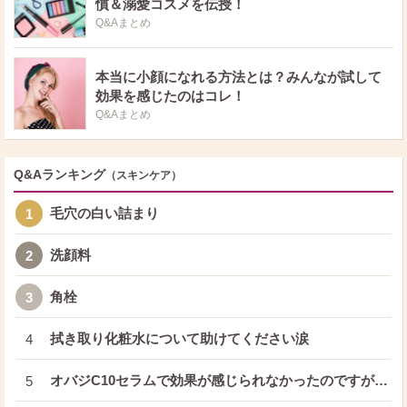
慣＆溺愛コスメを伝授！
Q&Aまとめ
本当に小顔になれる方法とは？みんなが試して
効果を感じたのはコレ！
Q&Aまとめ
Q&Aランキング
（スキンケア）
毛穴の白い詰まり
1
洗顔料
2
角栓
3
拭き取り化粧水について助けてください涙
4
オバジC10セラムで効果が感じられなかったのですが…
5