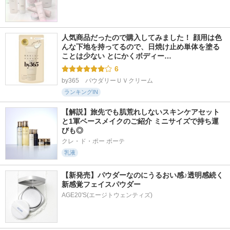
人気商品だったので購入してみました！ 顔用は色
んな下地を持ってるので、日焼け止め単体を塗る
ことは少ない とにかくボディー…
6
by365　パウダリーＵＶクリーム
ランキングIN
【解説】旅先でも肌荒れしないスキンケアセット
と1軍ベースメイクのご紹介 ミニサイズで持ち運
びも◎
クレ・ド・ポー ボーテ
乳液
【新発売】パウダーなのにうるおい感♪透明感続く
新感覚フェイスパウダー
AGE20'S(エージトウェンティズ)