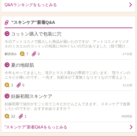
Q&Aランキングをもっとみる
“スキンケア”新着Q&A
コットン購入で包装に穴
今日アットコスメで購入した商品が届いたのですが、アットコスメオリジナ
ルのミカエルのコットンの包装に4cmぐらいの穴がありました（指で開けた
感じでした）他にも購入していて梱包の箱サイズぎりぎりで入っ…
7
0
解決済み
47分前
夏の地獄肌
今年もやってきました。滝汗とマスク蒸れの季節でございます。 顎ラインの
ニキビが痛いのです。 一先ず、化粧水が丁度無くなりそうなので変えようと
思うんですが、純粋に水分入れるのに重点を置くか、ビタ…
3
0
41分前
妊娠初期スキンケア
妊娠初期で油分がすごく出てニキビがどんどんできます。 スキンケアで改善
したいのですが、おすすめありますか？
22
1
9時間前
“スキンケア”新着Q&Aをもっとみる