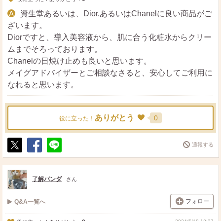
資生堂あるいは、Dior.あるいはChanelに良い商品がご
ざいます。
Diorですと、導入美容液から、肌に合う化粧水からクリー
ムまでそろっております。
Chanelの日焼け止めも良いと思います。
メイグアドバイザーとご相談なさると、安心してご利用に
なれると思います。
ありがとう
0
役に立った！
通報する
ポ
シ
送
ス
ェ
る
ト
ア
了解パンダ
さん
フォロー
Q&A一覧へ