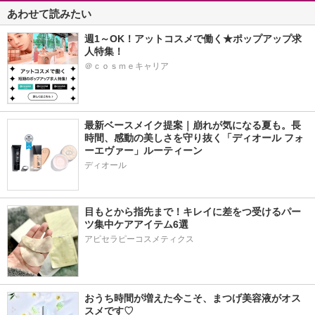
あわせて読みたい
週1～OK！アットコスメで働く★ポップアップ求
人特集！
＠ｃｏｓｍｅキャリア
最新ベースメイク提案｜崩れが気になる夏も。長
時間、感動の美しさを守り抜く「ディオール フォ
ーエヴァー」ルーティーン
ディオール
目もとから指先まで！キレイに差をつ受けるパー
ツ集中ケアアイテム6選
アピセラピーコスメティクス
おうち時間が増えた今こそ、まつげ美容液がオス
スメです♡