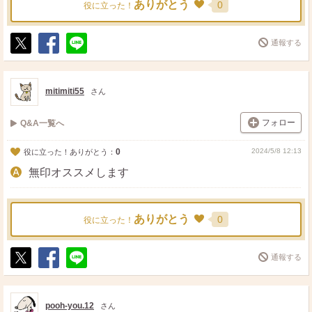
ありがとう
0
役に立った！
通報する
ポ
シ
送
ス
ェ
る
ト
ア
mitimiti55
さん
フォロー
Q&A一覧へ
0
2024/5/8 12:13
役に立った！ありがとう：
無印オススメします
ありがとう
0
役に立った！
通報する
ポ
シ
送
ス
ェ
る
ト
ア
pooh-you.12
さん