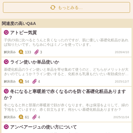
もっとみる…
関連度の高いQ&A
アトピー気質
子供の頃に比べるとうんと良くなったのですが、肌に優しい基礎化粧品があれ
ば知りたいです。ちなみに今はミノンを使っています。
133
3
解決済み
2026/4/10
ライン使いか単品使いか
基礎化粧品のライン使いと単品を寄せ集めて使うのと、どちらがメリットが大
きいのでしょうか？ライン使いすると、化粧水も乳液もだいたい有効成分が同
じ（例えば、化粧水にも乳液にもトラネキサム酸が入っているなど）ですよ
54
4
解決済み
2025/12/7
ね。でも、単品にすると、例えばトラネキサム酸の化粧水と、4MSKの乳液を
組み合わせるなど、違う成分を組み合わせることができるので、その方が良い
冬になると寒暖差で赤くなるのを防ぐ基礎化粧品あります
のかな、と思ったりします。それとも、ライン使いにした方が、同じ成分を多
く取ることができて、効果的なのでしょうか？ 何だか、専門的な質問になっ
か？
てしまいましたが、このような内容について、美容系YouTuberが話している
のを聞いたことがある方でも、もしいらしたら、お返事いただけると幸いで
冬になると外と部屋の寒暖差で顔が赤くなります。冬は保湿をよりして、緑の
す。
下地をしていますが、赤く目立ちます。何かいい基礎化粧品ありますか？
61
4
解決済み
2025/11/24
アンベアージュの使い方について