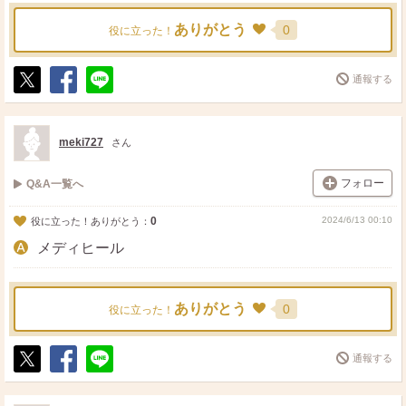
ありがとう
0
役に立った！
通報する
ポ
シ
送
ス
ェ
る
ト
ア
meki727
さん
フォロー
Q&A一覧へ
0
2024/6/13 00:10
役に立った！ありがとう：
メディヒール
ありがとう
0
役に立った！
通報する
ポ
シ
送
ス
ェ
る