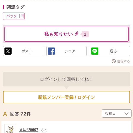
関連タグ
パック
私も知りたい
1
ポスト
シェア
送る
通報する
ログインして回答してね！
新規メンバー登録 / ログイン
72
回答
件
まゆぴ0607
さん