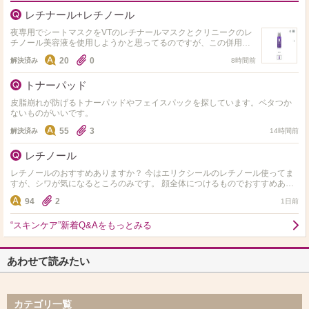
レチナール+レチノール
夜専用でシートマスクをVTのレチナールマスクとクリニークのレ
チノール美容液を使用しようかと思ってるのですが、この併用は
問題なさそうでしょうか？
20
0
解決済み
8時間前
トナーパッド
皮脂崩れが防げるトナーパッドやフェイスパックを探しています。ベタつか
ないものがいいです。
55
3
解決済み
14時間前
レチノール
レチノールのおすすめありますか？ 今はエリクシールのレチノール使ってま
すが、シワが気になるところのみです。 顔全体につけるものでおすすめあれ
ば知りたいです！ レチノールよりハイドロキノンやト…
94
2
1日前
“スキンケア”新着Q&Aをもっとみる
あわせて読みたい
カテゴリ一覧