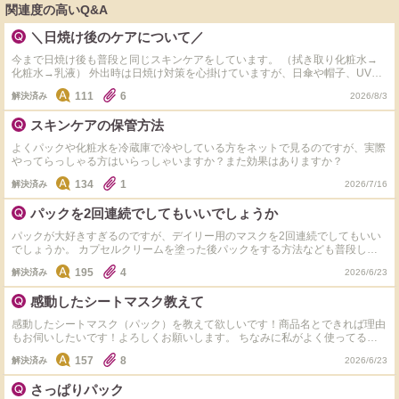
関連度の高いQ&A
＼日焼け後のケアについて／
今まで日焼け後も普段と同じスキンケアをしています。 （拭き取り化粧水→
化粧水→乳液） 外出時は日焼け対策を心掛けていますが、日傘や帽子、UVカ
ットカーディガンでの対策が出来ない場面があり、その時は焼けてしまいま
111
6
解決済み
2026/8/3
す…。 皆様の日焼け後のケアで愛用されているスキンケア（パックや美容液
等）を教えていただけませんでしょうか？ よろしくお願いします！ #32歳女
スキンケアの保管方法
性 #乾燥肌～普通肌
よくパックや化粧水を冷蔵庫で冷やしている方をネットで見るのですが、実際
やってらっしゃる方はいらっしゃいますか？また効果はありますか？
134
1
解決済み
2026/7/16
パックを2回連続でしてもいいでしょうか
パックが大好きすぎるのですが、デイリー用のマスクを2回連続でしてもいい
でしょうか。 カプセルクリームを塗った後パックをする方法なども普段して
います。(Xでそのやり方を見たので) とにかくパックが好きすぎます…
195
4
解決済み
2026/6/23
感動したシートマスク教えて
感動したシートマスク（パック）を教えて欲しいです！商品名とできれば理由
もお伺いしたいです！よろしくお願いします。 ちなみに私がよく使ってるシ
ートマスクは リジュランのターンオーバーマスク →しっとりするのにベタつ
157
8
解決済み
2026/6/23
きがなく肌にツヤがでるから◎
さっぱりパック