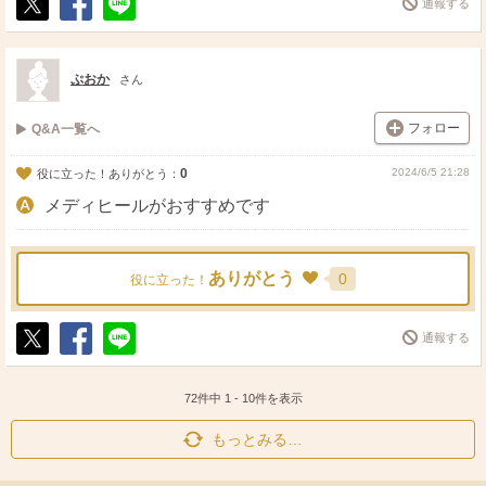
通報する
ポ
シ
送
ス
ェ
る
ト
ア
ぷおか
さん
フォロー
Q&A一覧へ
0
2024/6/5 21:28
役に立った！ありがとう：
メディヒールがおすすめです
ありがとう
0
役に立った！
通報する
ポ
シ
送
ス
ェ
る
ト
ア
72件中
1
-
10
件を表示
もっとみる…