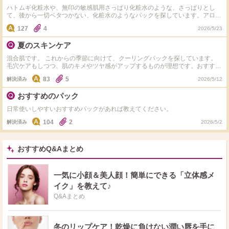
ハトムギ化粧水や、無印の敏感肌用さっぱり化粧水のような、さっぱりとし
て、後から一切ベタつかない、化粧水のようなパックを探しています。アロヴ
ィヴィのハトムギパックを購入し使ってみましたが、少しだけ後からベタつく
127
4
2026/5/23
ような気がしていて、もっともっとサラッとした感覚のものを求めておりま
す。 ナチュリエのハトムギパックの方が良かったでしょうか...? なお、大容量
夏のスキンケア
で安くてコスパの良いものだと有難く、性能についてはこだわりはありませ
ん！（パックの固さ、成分など何でも◎） ぜひご回答をお願いいたします！
混合肌です。 これからの季節に向けて、クーリングパックを探しています。
毛穴ケアもしつつ、肌のキメやツヤ感がアップするものが理想です。おすすめ
ありますか？
83
5
解決済み
2026/5/12
おすすめのパック
日常使いしやすいおすすめパックがあれば教えてください。
104
2
解決済み
2026/5/2
おすすめQ&Aまとめ
一気に小顔＆美人顔！簡単にできる「立体感メ
イク」を教えて♪
Q&Aまとめ
冬のリップケア！乾燥に負けない潤い唇を手に