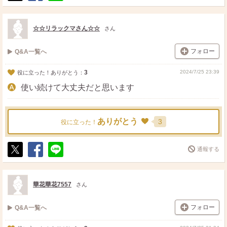
ポ
シ
送
ス
ェ
る
ト
ア
☆☆リラックマさん☆☆
さん
フォロー
Q&A一覧へ
3
2024/7/25 23:39
役に立った！ありがとう：
使い続けて大丈夫だと思います
ありがとう
3
役に立った！
通報する
ポ
シ
送
ス
ェ
る
ト
ア
華花華花7557
さん
フォロー
Q&A一覧へ