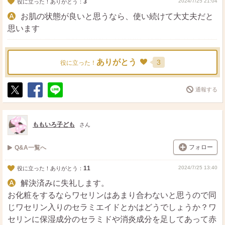
3
2024/7/25 21:04
役に立った！ありがとう：
お肌の状態が良いと思うなら、使い続けて大丈夫だと
思います
ありがとう
3
役に立った！
通報する
ポ
シ
送
ス
ェ
る
ト
ア
ももいろ子ども
さん
フォロー
Q&A一覧へ
11
2024/7/25 13:40
役に立った！ありがとう：
解決済みに失礼します。
お化粧をするならワセリンはあまり合わないと思うので同
じワセリン入りのセラミエイドとかはどうでしょうか？ワ
セリンに保湿成分のセラミドや消炎成分を足してあって赤