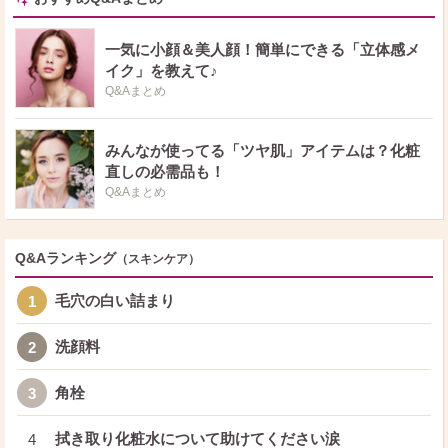
落としているのでしょうか？ ヘパリンクリームもワセリンなしだと乾燥して
ヒリつくのでワセリンを使わないのも難しそうです。
一気に小顔＆美人顔！簡単にできる「立体感メ
イク」を教えて♪
Q&Aまとめ
みんなが使ってる「ツヤ肌」アイテムは？化粧
直しの必需品も！
Q&Aまとめ
Q&Aランキング
（スキンケア）
毛穴の白い詰まり
1
洗顔料
2
角栓
3
拭き取り化粧水について助けてください涙
4