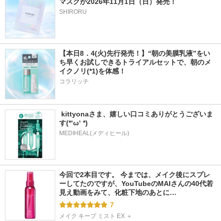
マスクが2026年11月1日（日）発売！
SHIRORU
【本日8．4(火)先行発売！】“朝の美膜乳液”をい
ち早くお試しできるトライアルセットで、朝のメ
イクノリ(*1)を体感！
コラリッチ
 kittyonaさま、嬉しい口コミありがとうございま
す(*‘ω‘ *)
MEDIHEAL(メディヒール)
今回で2本目です。 今までは、メイク後にスプレ
ーしてたのですが、YouTubeのMAIさんの40代若
見え動画をみて、化粧下地のあとに…
7
メイク キープ ミスト EX ＋