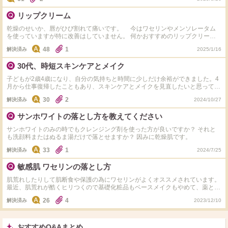
そうですが、 朝のメイクはどうされてますか？
リップクリーム
乾燥のせいか、唇がひび割れて痛いです。 今はワセリンやメンソレータム
を使っていますが特に改善はしていません。 何かおすすめのリップクリーム
はありますか？
48
1
解決済み
2025/1/16
30代、時短スキンケアとメイク
子どもが2歳4歳になり、自分の気持ちと時間に少しだけ余裕ができました。4
月から仕事復帰したこともあり、スキンケアとメイクを見直したいと思ってい
ます。 現在… 朝/水洗顔、サンホワイト 夜/クレンジング、保湿クリーム メイ
30
2
解決済み
2024/10/27
ク/色付き下地、眉のみ 薄肌のためファンデーションはあまり使いたくありま
せん。みなさんならどのようなアイテムを変更、追加しますか？またおすすめ
サンホワイトの落とし方を教えてください
の商品がありましたらタグ付けしていただけると嬉しいです。
サンホワイトのみの時でもクレンジング剤を使った方が良いですか？ それと
も洗顔料またはぬるま湯だけで落とせますか？ 因みに乾燥肌です。
33
1
解決済み
2024/7/25
敏感肌 ワセリンの落とし方
肌荒れしたりして肌断食や保護の為にワセリンがよくオススメされています。
最近、肌荒れが酷くヒリつくので基礎化粧品もベースメイクもやめて、薬とワ
セリンだけにしました。昼は日焼け止めもあり。 ただお湯や軽い洗顔石鹸だ
26
4
解決済み
2023/12/10
けだとワセリンが落とせません。 付けすぎているわけでもなく、ベタつきも
ありませんが入浴中だけペタペタしますし、数日したら毛穴に角栓が目立ちま
す。 調べても落とし方はオイルクレンジングや、ホットタオルで温めて拭う
など肌に刺激がありそうで...。敏感肌でワセリンを使っている方はどうやって
おすすめQ&Aまとめ