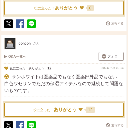
ありがとう
6
役に立った！
通報する
ポ
シ
送
ス
ェ
る
ト
ア
concon
さん
フォロー
Q&A一覧へ
12
2024/7/25 09:14
役に立った！ありがとう：
サンホワイトは医薬品でもなく医薬部外品でもない、
白色ワセリンでただの保湿アイテムなので継続して問題な
いものです。
ありがとう
12
役に立った！
通報する