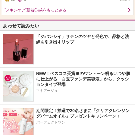
“スキンケア”新着Q&Aをもっとみる
あわせて読みたい
「ジバンシイ」サテンのツヤと発色で、品格と洗
練を引き出すリップ
NEW！ベスコス受賞※のワントーン明るいつや肌
に仕上がる「白玉ファンデ美容液」から、クッシ
ョンタイプ登場
マキアージュ
期間限定！抽選で20名さまに「クリアクレンジン
グバームオイル」プレゼントキャンペーン ♪
パーフェクトワン