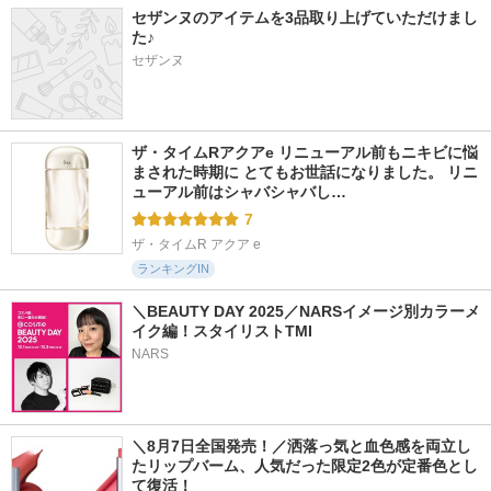
セザンヌのアイテムを3品取り上げていただけまし
た♪
セザンヌ
ザ・タイムRアクアe リニューアル前もニキビに悩
まされた時期に とてもお世話になりました。 リニ
ューアル前はシャバシャバし…
7
ザ・タイムR アクア e
ランキングIN
＼BEAUTY DAY 2025／NARSイメージ別カラーメ
イク編！スタイリストTMI
NARS
＼8月7日全国発売！／洒落っ気と血色感を両立し
たリップバーム、人気だった限定2色が定番色とし
て復活！