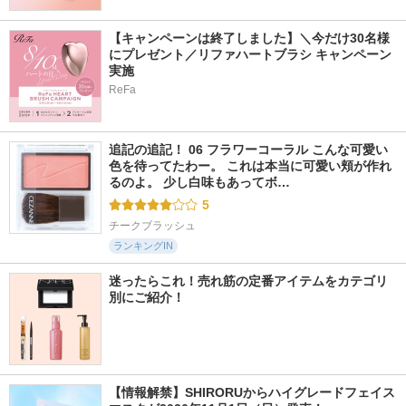
【キャンペーンは終了しました】＼今だけ30名様
にプレゼント／リファハートブラシ キャンペーン
実施
ReFa
追記の追記！ 06 フラワーコーラル こんな可愛い
色を待ってたわー。 これは本当に可愛い頬が作れ
るのよ。 少し白味もあってボ…
5
チークブラッシュ
ランキングIN
迷ったらこれ！売れ筋の定番アイテムをカテゴリ
別にご紹介！
【情報解禁】SHIRORUからハイグレードフェイス