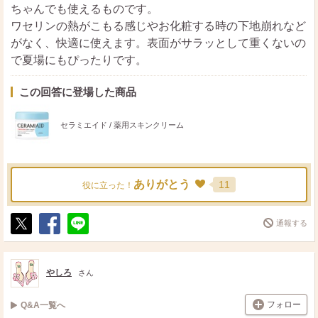
ちゃんでも使えるものです。
ワセリンの熱がこもる感じやお化粧する時の下地崩れなど
がなく、快適に使えます。表面がサラッとして重くないの
で夏場にもぴったりです。
この回答に登場した商品
セラミエイド / 薬用スキンクリーム
ありがとう
11
役に立った！
通報する
ポ
シ
送
ス
ェ
る
ト
ア
やしろ
さん
フォロー
Q&A一覧へ