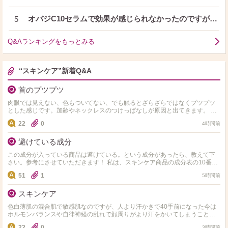
オバジC10セラムで効果が感じられなかったのですが…
5
Q&Aランキングをもっとみる
“スキンケア”新着Q&A
首のプツプツ
肉眼では見えない、色もついてない、でも触るとざらざらではなくプツプツ
とした感じです。加齢やネックレスのつけっぱなしが原因と出てきます。 皮
膚科へ行こうと思っていますが、同じような方、市販ではどの…
22
0
4時間前
避けている成分
この成分が入っている商品は避けている。という成分があったら、教えて下
さい。参考にさせていただきます！ 私は、スキンケア商品の成分表の10番目
以内にアルコール、エタノール、セタノールが入ってい…
51
1
5時間前
スキンケア
色白薄肌の混合肌で敏感肌なのですが、人より汗かきで40手前になった今は
ホルモンバランスや自律神経の乱れで顔周りがより汗をかいてしまうこと
と、毎日のエアコンで内側が乾いている感じがします。同じような…
22
0
3時間前