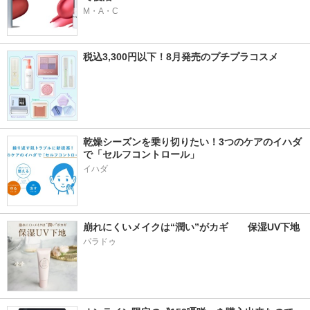
M・A・C
税込3,300円以下！8月発売のプチプラコスメ
乾燥シーズンを乗り切りたい！3つのケアのイハダ
で「セルフコントロール」
イハダ
崩れにくいメイクは“潤い”がカギ　　保湿UV下地
パラドゥ