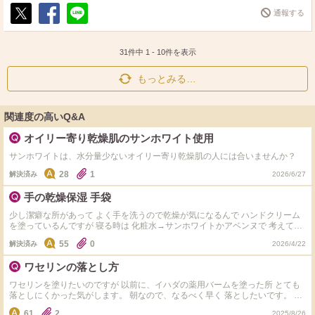
通報する
ポ
シ
送
ス
ェ
る
ト
ア
31件中
1
-
10
件を表示
もっとみる…
関連度の高いQ&A
オイリー寄り乾燥肌のサンホワイト使用
サンホワイトは、水分量少ないオイリー寄り乾燥肌の人には合いませんか？
28
1
解決済み
2026/6/27
手の乾燥保湿 手袋
少し潔癖な所があって よく手を洗うので乾燥が気になるんで ハンドクリーム
を塗っているんですが 寝る時は 化粧水→サンホワイトかアベンヌで 考えてい
るんですが おすすめのコスパの良い手袋ありませんか？
55
0
解決済み
2026/4/22
ワセリンの落とし方
ワセリンを塗りたいのですが 以前に、イハダの薬用バームを塗った所 とても
落としにくかった気がします。 朝なので、なるべく早く 落としたいです。 何
をすれば綺麗に落ちましたか？ また、ワセリンを朝塗り直すと メイクがよれ
61
2
2025/8/26