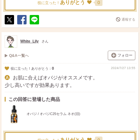
ありがとう
0
役に立った！
通報する
ポ
シ
送
ス
ェ
る
ト
ア
White_Lily
さん
フォロー
Q&A一覧へ
0
2024/7/27 13:55
役に立った！ありがとう：
お肌に合えばオバジがオススメです。
少し高いですが効果あります。
この回答に登場した商品
オバジ / オバジC25セラム ネオ(旧)
ありがとう