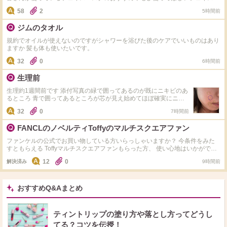
ました。まだの方は教えて頂けると、化粧品選びの参考になり助かります。
スクがありましたら、教えて下さいお願いします。
58
2
5時間前
ジムのタオル
規約でオイルが使えないのですがシャワーを浴びた後のケアでいいものはあり
ますか 髪も体も使いたいです。
32
0
6時間前
生理前
生理約1週間前です 添付写真の緑で囲ってあるのが既にニキビのあ
るところ 青で囲ってあるところが芯が見え始めてほぼ確実にニキ
ビになるだろうなというところです。 こういったニキビがだんだ
32
0
7時間前
んと増えていって顔中ニキビだらけになるのですが みなさんなら
こういう時どんなケアをしますか？ 酵素洗顔はしないほうがいい
FANCLのノベルティToffyのマルチスクエアファン
ですか？？ 皮膚科の薬は持っていて朝晩塗ってます。 スキンケア
はノンコメドジェニックです。 なるべく悪化させたり数を増やし
ファンケルの公式でお買い物している方いらっしゃいますか？ 今条件をみた
たくないのです。 スキンケアやインナーケアなど何でも構いませ
すともらえる Toffyマルチスクエアファンもらった方、 使い心地はいかがです
ん。 皆さんの知恵を貸してください。
か？ これをもらうために注文しようか迷い中で…。 洗顔とスキンケアFANCL
12
0
解決済み
9時間前
使ってるけど、家のストックは余裕があり、年末になればまたキャンペーンや
るだろうから、その時に金額いくように今は買わずにいようかなとか考えちゃ
う。 いずれ使うものだし買おうかな、でもストック増えると邪魔だなとか…
おすすめQ&Aまとめ
ティントリップの塗り方や落とし方ってどうし
てる？コツを伝授！