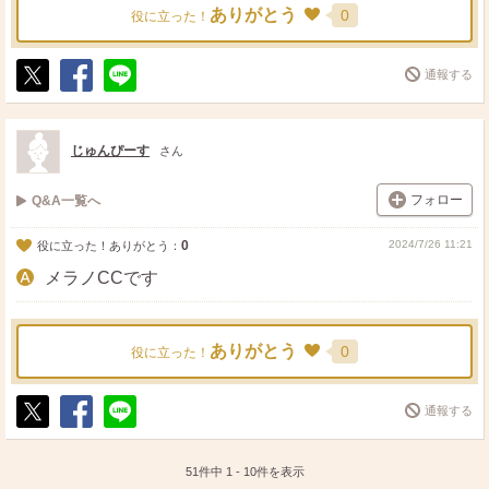
ありがとう
0
役に立った！
通報する
ポ
シ
送
ス
ェ
る
ト
ア
じゅんぴーす
さん
フォロー
Q&A一覧へ
0
2024/7/26 11:21
役に立った！ありがとう：
メラノCCです
ありがとう
0
役に立った！
通報する
ポ
シ
送
ス
ェ
る
ト
ア
51件中
1
-
10
件を表示