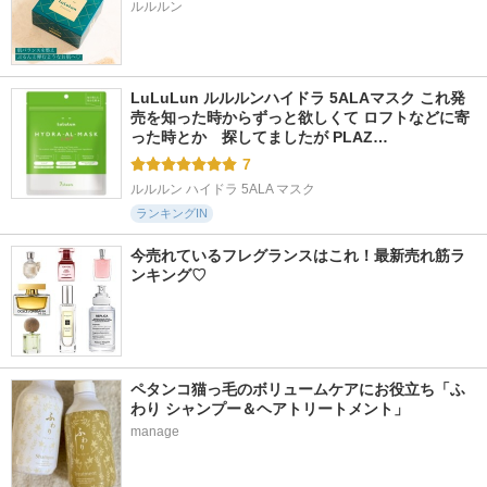
ルルルン
LuLuLun ルルルンハイドラ 5ALAマスク これ発
売を知った時からずっと欲しくて ロフトなどに寄
った時とか　探してましたが PLAZ…
7
ルルルン ハイドラ 5ALA マスク
ランキングIN
今売れているフレグランスはこれ！最新売れ筋ラ
ンキング♡
ペタンコ猫っ毛のボリュームケアにお役立ち「ふ
わり シャンプー＆ヘアトリートメント」
manage