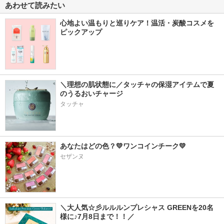
あわせて読みたい
心地よい温もりと巡りケア！温活・炭酸コスメを
ピックアップ
＼理想の肌状態に／タッチャの保湿アイテムで夏
のうるおいチャージ
タッチャ
あなたはどの色？💛ワンコインチーク💛
セザンヌ
＼大人気☆彡ルルルンプレシャス GREENを20名
様に♪7月8日まで！！／