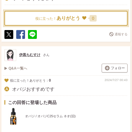
ありがとう
0
役に立った！
通報する
ポ
シ
送
ス
ェ
る
ト
ア
伊黒ちむすけ
さん
フォロー
Q&A一覧へ
0
2024/7/27 00:43
役に立った！ありがとう：
オバジおすすめです
この回答に登場した商品
オバジ / オバジC25セラム ネオ(旧)