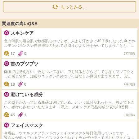
もっとみる…
関連度の高いQ&A
スキンケア
色白薄肌の混合肌で敏感肌なのですが、人より汗かきで40手前になった今はホ
ルモンバランスや自律神経の乱れで顔周りがより汗をかいてしまうことと、毎
日のエアコンで内側が乾いている感じがします。同じような方いましたらどの
17
0
2時間前
ようなスキンケアをしているか教えて下さい。今はちふれの水色のパッケージ
の美白タイプの化粧水とヒト型セラミドのクリームでスキンケアしてます。か
首のプツプツ
なり敏感肌でキュレルやdプロやノブやミノンなど有名な敏感肌用のスキンケ
アは色々使ってみましたが肌荒れが起きてしまい合わなかった為なかなか新し
肉眼では見えない、色もついてない、でも触るとざらざらではなくプツプツと
い物にチャレンジする勇気が出ないです。
した感じです。加齢やネックレスのつけっぱなしが原因と出てきます。 皮膚
科へ行こうと思っていますが、同じような方、市販ではどのようなケアをして
18
0
2時間前
いるか教えてください。 わたしはいまのところ化粧水(クレド)とクリーム(ア
ンブリオリス)＋朝なら日焼け止めという感じにしていて特別なケアはしてい
避けている成分
ないため、プツプツ特化？のケアがあれば教えてください。
この成分が入っている商品は避けている。という成分があったら、教えて下さ
い。参考にさせていただきます！ 私は、スキンケア商品の成分表の10番目以
内にアルコール、エタノール、セタノールが入っていると、アルコールの割合
45
1
3時間前
が高すぎてヒリヒリ赤みや茂樹が出やすいので用心しています。 洗顔料ボデ
ィソープやシャンプーにラウリル硫酸ナトリウムが入っていると、洗浄力が強
フェイスマスク
力すぎて皮脂奪われすぎてガサガサになりやすいので、避けています。 効い
た！助かったー！と思う成分
今現在、ウエルシアブランドのフェイスマスクを毎日使用していますが…。
https://www.cosme.net/chieco/question/456857/detail に回答ありがとうござい
皆さんが使っているフェイスマスクのおすすめやぜひ使ってほしいフェイスマ