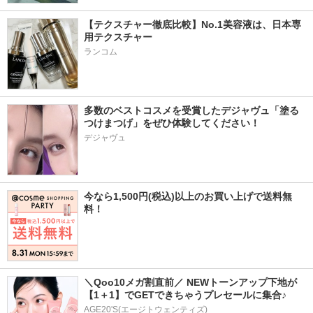
【テクスチャー徹底比較】No.1美容液は、日本専
用テクスチャー
ランコム
多数のベストコスメを受賞したデジャヴュ「塗る
つけまつげ」をぜひ体験してください！
デジャヴュ
今なら1,500円(税込)以上のお買い上げで送料無
料！
＼Qoo10メガ割直前／ NEWトーンアップ下地が
【1＋1】でGETできちゃうプレセールに集合♪
AGE20'S(エージトウェンティズ)