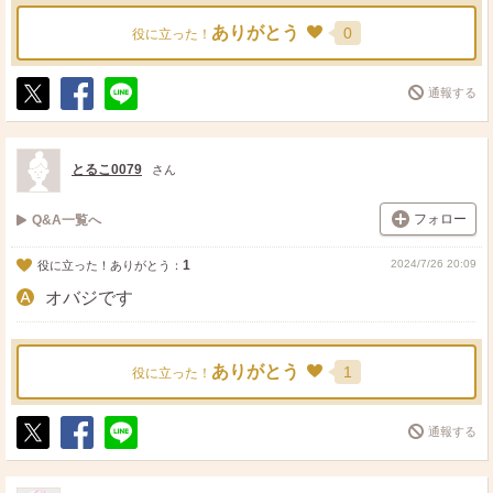
ありがとう
0
役に立った！
通報する
ポ
シ
送
ス
ェ
る
ト
ア
とるこ0079
さん
フォロー
Q&A一覧へ
1
2024/7/26 20:09
役に立った！ありがとう：
オバジです
ありがとう
1
役に立った！
通報する
ポ
シ
送
ス
ェ
る
ト
ア