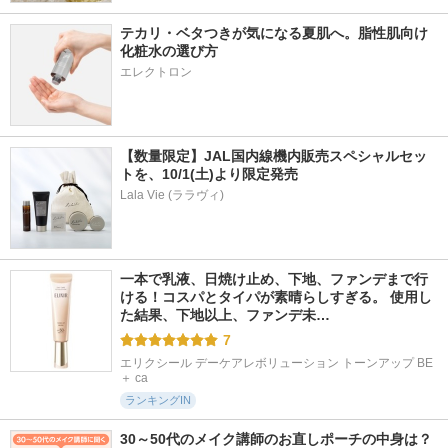
テカリ・ベタつきが気になる夏肌へ。脂性肌向け
化粧水の選び方
エレクトロン
【数量限定】JAL国内線機内販売スペシャルセッ
トを、10/1(土)より限定発売
Lala Vie (ララヴィ)
一本で乳液、日焼け止め、下地、ファンデまで行
ける！コスパとタイパが素晴らしすぎる。 使用し
た結果、下地以上、ファンデ未…
7
エリクシール デーケアレボリューション トーンアップ BE 
＋ ca
ランキングIN
30～50代のメイク講師のお直しポーチの中身は？