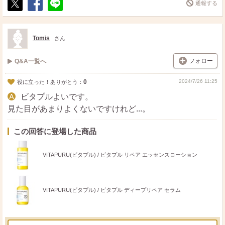
通報する
ポ
シ
送
ス
ェ
る
ト
ア
Tomis
さん
フォロー
Q&A一覧へ
0
2024/7/26 11:25
役に立った！ありがとう：
ビタプルよいです。
見た目があまりよくないですけれど...。
この回答に登場した商品
VITAPURU(ビタプル) / ビタプル リペア エッセンスローション
VITAPURU(ビタプル) / ビタプル ディープリペア セラム