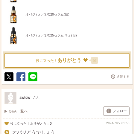
オバジ / オバジC20セラム(旧)
オバジ / オバジC25セラム ネオ(旧)
ありがとう
8
役に立った！
通報する
ポ
シ
送
ス
ェ
る
ト
ア
awtgw
さん
フォロー
Q&A一覧へ
0
2024/7/27 01:55
役に立った！ありがとう：
オバジどうでしょう