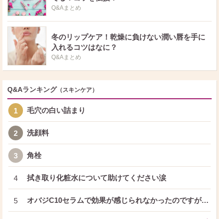
Q&Aまとめ
冬のリップケア！乾燥に負けない潤い唇を手に
入れるコツはなに？
Q&Aまとめ
Q&Aランキング
（スキンケア）
毛穴の白い詰まり
1
洗顔料
2
角栓
3
拭き取り化粧水について助けてください涙
4
オバジC10セラムで効果が感じられなかったのですが…
5