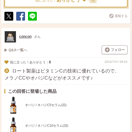
0
役に立った！
通報する
ポ
シ
送
ス
ェ
る
ト
ア
concon
さん
フォロー
Q&A一覧へ
8
2024/7/27 08:02
役に立った！ありがとう：
ロート製薬はビタミンCの技術に優れているので、
メラノCCやオバジCなどがオススメです♪
この回答に登場した商品
オバジ / オバジC5セラム(旧)
オバジ / オバジC10セラム(旧)