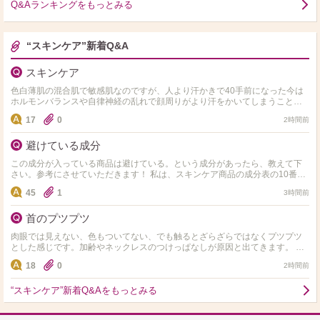
Q&Aランキングをもっとみる
“スキンケア”新着Q&A
スキンケア
色白薄肌の混合肌で敏感肌なのですが、人より汗かきで40手前になった今は
ホルモンバランスや自律神経の乱れで顔周りがより汗をかいてしまうこと
と、毎日のエアコンで内側が乾いている感じがします。同じような…
17
0
2時間前
避けている成分
この成分が入っている商品は避けている。という成分があったら、教えて下
さい。参考にさせていただきます！ 私は、スキンケア商品の成分表の10番目
以内にアルコール、エタノール、セタノールが入ってい…
45
1
3時間前
首のプツプツ
肉眼では見えない、色もついてない、でも触るとざらざらではなくプツプツ
とした感じです。加齢やネックレスのつけっぱなしが原因と出てきます。 皮
膚科へ行こうと思っていますが、同じような方、市販ではどの…
18
0
2時間前
“スキンケア”新着Q&Aをもっとみる