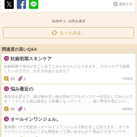
通報する
ポ
シ
送
ス
ェ
る
ト
ア
61件中
1
-
11
件を表示
もっとみる…
関連度の高いQ&A
妊娠初期スキンケア
妊娠初期で油分がすごく出てニキビがどんどんできます。 スキンケアで改善
したいのですが、おすすめありますか？
20
1
7時間前
悩み最近の
食生活を変えて、揚げ物や甘い物を辞めてグルテンフリー生活をしてみたんで
す！！そしたら肌は最初より綺麗になっていて。。。 逆に野菜や肌にいいも
のしか食べれず 揚げ物や小麦やお菓子や米、味が濃ゆい物が食べるのが怖く
49
1
8時間前
なり、また食べたら増えるんじゃないかとか思って食べれなくて、どうしたら
いいでしょうか？ 皮膚科には通っていて生理前に出来るはしょうがないと思
オールインワンジェル。
ってるんですけど皆さんはどうしてますか？
夏場暑いので化粧水→オールインワンジェルで終わることあります。 オール
インワンジェルもたくさん種類あって迷いませんか？ 私はドクターシーラボ
のセンシティブジェル敏感肌用を使用してます。 オススメのオールインワン