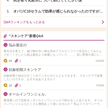
拭き取り化粧水について助けてください涙
4
オバジC10セラムで効果が感じられなかったのですが…
5
Q&Aランキングをもっとみる
“スキンケア”新着Q&A
悩み最近の
食生活を変えて、揚げ物や甘い物を辞めてグルテンフリー生活をしてみたん
です！！そしたら肌は最初より綺麗になっていて。。。 逆に野菜や肌にいい
ものしか食べれず 揚げ物や小麦やお菓子や米、味が濃ゆい…
49
1
8時間前
妊娠初期スキンケア
妊娠初期で油分がすごく出てニキビがどんどんできます。 スキンケアで改善
したいのですが、おすすめありますか？
20
1
7時間前
オールインワンジェル。
夏場暑いので化粧水→オールインワンジェルで終わることあります。 オール
インワンジェルもたくさん種類あって迷いませんか？ 私はドクターシーラボ
のセンシティブジェル敏感肌用を使用してます。 オス…