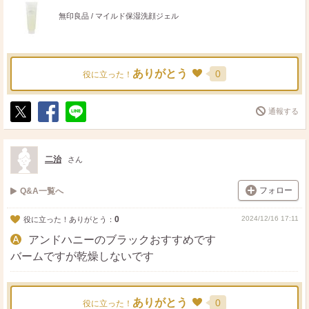
無印良品 / マイルド保湿洗顔ジェル
ありがとう
0
役に立った！
通報する
ポ
シ
送
ス
ェ
る
ト
ア
二治
さん
フォロー
Q&A一覧へ
0
2024/12/16 17:11
役に立った！ありがとう：
アンドハニーのブラックおすすめです
バームですが乾燥しないです
ありがとう
0
役に立った！