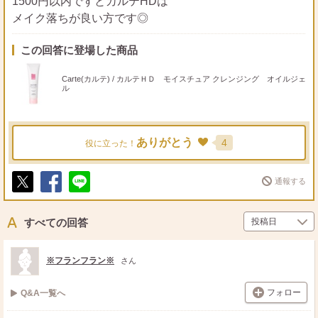
1500円以内ですとカルテHDは
メイク落ちが良い方です◎
この回答に登場した商品
Carte(カルテ) / カルテＨＤ モイスチュア クレンジング オイルジェ
ル
ありがとう
4
役に立った！
通報する
ポ
シ
送
ス
ェ
る
ト
ア
すべての回答
※フランフラン※
さん
フォロー
Q&A一覧へ