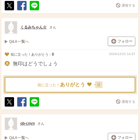
通報する
ポ
シ
送
ス
ェ
る
ト
ア
くるみちゃん☆
さん
フォロー
Q&A一覧へ
0
2024/12/22 14:37
役に立った！ありがとう：
無印はどうでしょう
ありがとう
0
役に立った！
通報する
ポ
シ
送
ス
ェ
る
ト
ア
ob-cnyn
さん
フォロー
Q&A一覧へ