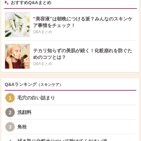
おすすめQ&Aまとめ
“美容液”は朝晩につける派？みんなのスキンケ
ア事情をチェック！
Q&Aまとめ
テカリ知らずの美肌が続く！化粧崩れを防ぐた
めのコツとは？
Q&Aまとめ
Q&Aランキング
（スキンケア）
毛穴の白い詰まり
1
洗顔料
2
角栓
3