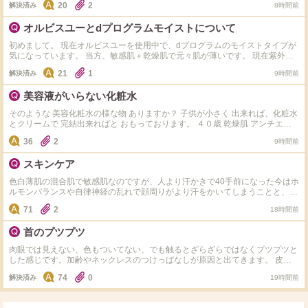
20
2
解決済み
8時間前
ジェルありますか？カルテHD、アクアレーベル、ちふれ、コラリッチ、マナ
ラは使ったことありなので。これ以外でオススメ教えて下さい。
オルビスユーとdプログラムモイストについて
初めまして。 現在オルビスユーを使用中で、dプログラムのモイストタイプが
気になっています。 当方、敏感肌＋乾燥肌で元々肌が薄いです。 現在紫外線
の影響で肌表面のキメが乱れ透明感も低下中。 オルビスユーを使っていて大
21
1
解決済み
9時間前
きな不満はないのですが、若干てかりや表面のべたっとした感じが気になるか
なぁ。という感じです。 dプログラムはサンプルをいただき使用したところ、
美容液がいらない化粧水
オルビスユーに比べるとなんとなく肌がふっくらして、でもベタつかず潤って
る…かなぁ。という感想でした。 どちらも使ったことがあるという方がいた
そのような 美容化粧水の様な物 ありますか？ 子供が小さく 出来れば、化粧水
ら、おすすめポイントなど教えていただけると嬉しいです。
とクリームで 完結出来ればと おもっております。 ４０歳 乾燥肌 アンチエイ
ジングできる物で 探しています。 ゲランの最高級化粧水は どうですかね？
36
2
9時間前
スキンケア
色白薄肌の混合肌で敏感肌なのですが、人より汗かきで40手前になった今はホ
ルモンバランスや自律神経の乱れで顔周りがより汗をかいてしまうことと、毎
日のエアコンで内側が乾いている感じがします。同じような方いましたらどの
71
2
18時間前
ようなスキンケアをしているか教えて下さい。今はちふれの水色のパッケージ
の美白タイプの化粧水とヒト型セラミドのクリームでスキンケアしてます。か
首のプツプツ
なり敏感肌でキュレルやdプロやノブやミノンなど有名な敏感肌用のスキンケ
アは色々使ってみましたが肌荒れが起きてしまい合わなかった為なかなか新し
肉眼では見えない、色もついてない、でも触るとざらざらではなくプツプツと
い物にチャレンジする勇気が出ないです。
した感じです。加齢やネックレスのつけっぱなしが原因と出てきます。 皮膚
科へ行こうと思っていますが、同じような方、市販ではどのようなケアをして
74
0
解決済み
19時間前
いるか教えてください。 わたしはいまのところ化粧水(クレド)とクリーム(ア
ンブリオリス)＋朝なら日焼け止めという感じにしていて特別なケアはしてい
ないため、プツプツ特化？のケアがあれば教えてください。