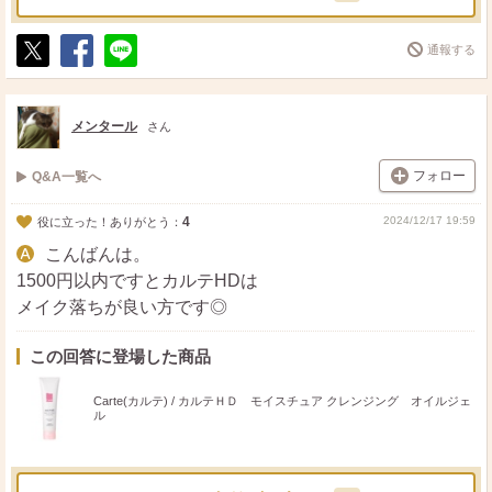
通報する
ポ
シ
送
ス
ェ
る
ト
ア
メンタール
さん
フォロー
Q&A一覧へ
4
2024/12/17 19:59
役に立った！ありがとう：
こんばんは。
1500円以内ですとカルテHDは
メイク落ちが良い方です◎
この回答に登場した商品
Carte(カルテ) / カルテＨＤ モイスチュア クレンジング オイルジェ
ル