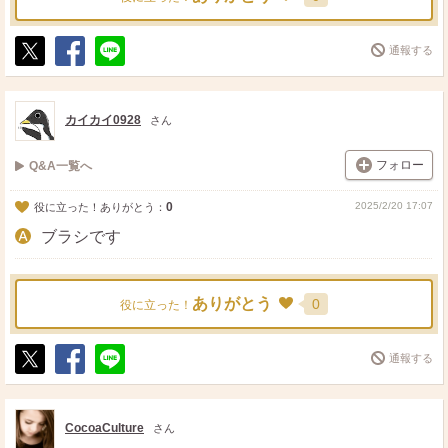
通報する
ポ
シ
送
ス
ェ
る
ト
ア
カイカイ0928
さん
フォロー
Q&A一覧へ
0
2025/2/20 17:07
役に立った！ありがとう：
ブラシです
ありがとう
0
役に立った！
通報する
ポ
シ
送
ス
ェ
る
ト
ア
CocoaCulture
さん