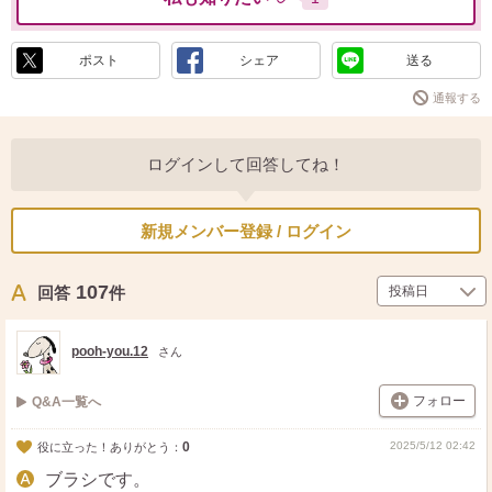
ポスト
シェア
送る
通報する
ログインして回答してね！
新規メンバー登録 / ログイン
107
回答
件
pooh-you.12
さん
フォロー
Q&A一覧へ
0
2025/5/12 02:42
役に立った！ありがとう：
ブラシです。