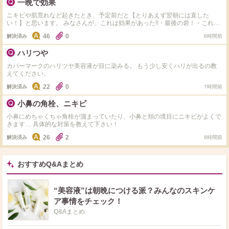
一晩で効果
ニキビや肌荒れなど起きたとき、予定前だと【とりあえず翌朝には直した
い！】と思います。 みなさんが、これは効果があった!!・最後の砦！・これが
あれば安心！ と思っている物があれば教えてほしいです。 睡眠と食事以外
46
0
解決済み
6時間前
であれば、スキンケアでもサプリでもなんでもOKです 実践されていることを
教えてください
ハリつや
カバーマークのハリツヤ美容液が目に染みる。 もう少し安くハリが出るの教
えてください。
22
0
解決済み
7時間前
小鼻の角栓、ニキビ
小鼻にめちゃくちゃ角栓が溜まっていたり、小鼻と頬の境目にニキビがよくで
きます… 具体的な対策を教えて下さい！
26
2
解決済み
8時間前
おすすめQ&Aまとめ
“美容液”は朝晩につける派？みんなのスキンケ
ア事情をチェック！
Q&Aまとめ