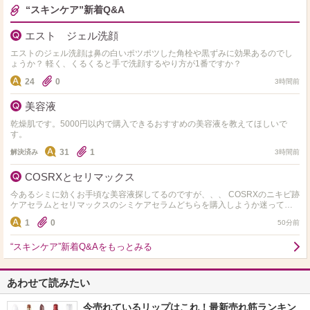
“スキンケア”新着Q&A
エスト ジェル洗顔
エストのジェル洗顔は鼻の白いポツポツした角栓や黒ずみに効果あるのでし
ょうか？ 軽く、くるくると手で洗顔するやり方が1番ですか？
24
0
3時間前
美容液
乾燥肌です。5000円以内で購入できるおすすめの美容液を教えてほしいで
す。
31
1
解決済み
3時間前
COSRXとセリマックス
今あるシミに効くお手頃な美容液探してるのですが、、、 COSRXのニキビ跡
ケアセラムとセリマックスのシミケアセラムどちらを購入しようか迷ってま
す。 実際使用された事ある方是非おすすめ教えて…
1
0
50分前
“スキンケア”新着Q&Aをもっとみる
あわせて読みたい
今売れているリップはこれ！最新売れ筋ランキン