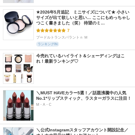
★2026年5月追記　ミニサイズについて★ 小さい
サイズが出て欲しいと思い… ここにもめっちゃし
つこく書きました（笑） 待望のミ…
7
プードルトランスパラントｎ Ｍ
ランキングIN
今売れているハイライト＆シェーディングはこ
れ！最新ランキング♡
＼MUST HAVEカラー5選！／話題沸騰中の人気
No.1*リップスティック、ラスターガラスに注目！
M・A・C
＼公式Instagramスタッフアカウント開設記念／