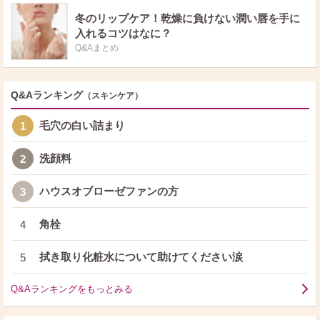
冬のリップケア！乾燥に負けない潤い唇を手に
入れるコツはなに？
Q&Aまとめ
Q&Aランキング
（スキンケア）
毛穴の白い詰まり
1
洗顔料
2
ハウスオブローゼファンの方
3
角栓
4
拭き取り化粧水について助けてください涙
5
Q&Aランキングをもっとみる