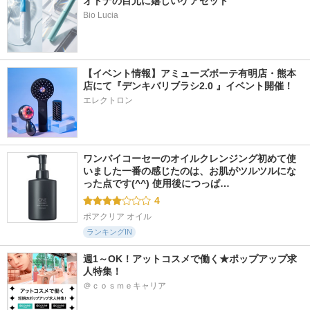
オトナの目元に嬉しいケアセット
Bio Lucia
【イベント情報】アミューズボーテ有明店・熊本
店にて『デンキバリブラシ2.0 』イベント開催！ 
エレクトロン
ワンバイコーセーのオイルクレンジング初めて使
いました一番の感じたのは、お肌がツルツルにな
った点です(^^) 使用後につっぱ…
4
ポアクリア オイル
ランキングIN
週1～OK！アットコスメで働く★ポップアップ求
人特集！
＠ｃｏｓｍｅキャリア