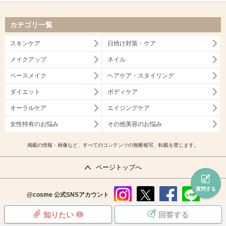
カテゴリ一覧
スキンケア
日焼け対策・ケア
メイクアップ
ネイル
ベースメイク
ヘアケア・スタイリング
ダイエット
ボディケア
オーラルケア
エイジングケア
女性特有のお悩み
その他美容のお悩み
掲載の情報・画像など、すべてのコンテンツの無断複写、転載を禁じます。
ページトップへ
質問する
@cosme
公式SNSアカウント
instag
x
faceb
line
知りたい
回答する
1
ram
ook
copyright©istyle,inc.