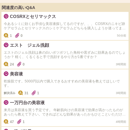
関連度の高いQ&A
COSRXとセリマックス
今あるシミに効くお手頃な美容液探してるのですが、、、 COSRXのニキビ跡
ケアセラムとセリマックスのシミケアセラムどちらを購入しようか迷ってま
す。 実際使用された事ある方是非おすすめ教えてくださいm(_ _)m
1
0
50分前
エスト ジェル洗顔
エストのジェル洗顔は鼻の白いポツポツした角栓や黒ずみに効果あるのでしょ
うか？ 軽く、くるくると手で洗顔するやり方が1番ですか？
24
0
3時間前
美容液
乾燥肌です。5000円以内で購入できるおすすめの美容液を教えてほしいで
す。
31
1
解決済み
3時間前
一万円台の美容液
来月は美容液を買う予定です。 年齢肌向けの美容液で効果が高かったものが
あったら教えて下さい。できればどんな効果があったかもひとこといただける
と嬉しいです。 よろしくお願いします。
47
1
4時間前