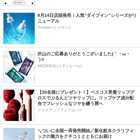
9月14日店頭発売！人気“ダイブイン”シリーズがリ
ニューアル
沢山のご応募ありがとうございました(｀・ω・
´)☆
MEDIHEAL(メディヒール)
【30名様にプレゼント！】ベスコス受賞リップグ
ロスでぷるんとツヤリップに。リップケア成分配
合でフレッシュなツヤを纏う唇へ
メイクアップフォーエバー
＼ついに全国一斉発売開始／新化粧水クラリフィ
ックの魅力をクチコミとともにお届け