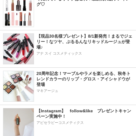
グ♡
【現品30名様プレゼント】8/1新発売！まるでジェ
リー！なツヤ、ぷるるんなリキッドルージュが登
場♪
アナ スイ コスメティックス
20周年記念！マーブルやラメを楽しめる、秋冬ト
レンドカラーのリップ・グロス・アイシャドウが
登場
マキアージュ
【Instagram】　follow&like　プレゼントキャン
ペーン実施中！
アピセラピーコスメティクス