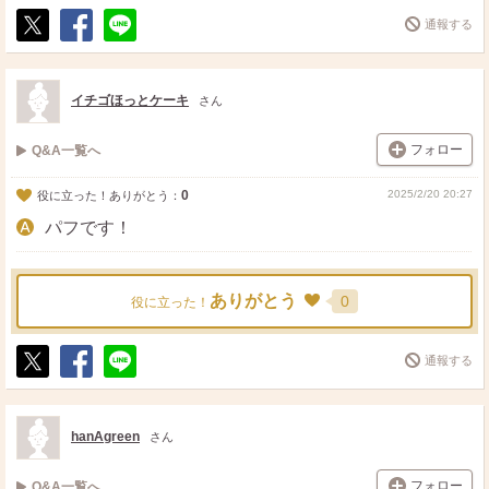
通報する
ポ
シ
送
ス
ェ
る
ト
ア
イチゴほっとケーキ
さん
フォロー
Q&A一覧へ
0
2025/2/20 20:27
役に立った！ありがとう：
パフです！
ありがとう
0
役に立った！
通報する
ポ
シ
送
ス
ェ
る
ト
ア
hanAgreen
さん
フォロー
Q&A一覧へ