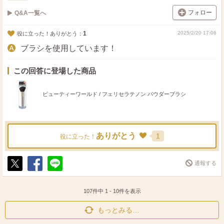
フォロー
Q&A一覧へ
1
2025/2/20 17:06
役に立った！ありがとう：
ブラシを使用しています！
この回答に登場した商品
ビューティーワールド / フェリセラテノン パウダーブラシ
ありがとう
1
役に立った！
通報する
ポ
シ
送
ス
ェ
る
ト
ア
107件中
1
-
10
件を表示
もっとみる…