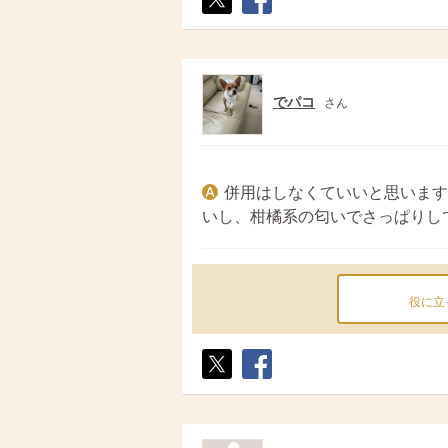
ポス
シェ
ト
ア
でパコ
さん
併用はしなくていいと思います
いし、柑橘系の匂いでさっぱりし
役に立
ポス
シェ
ト
ア