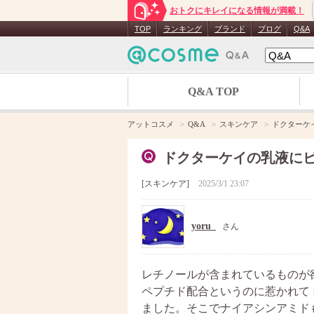
おトクにキレイになる情報が満載！
TOP
ランキング
ブランド
ブログ
Q&A
Q&A TOP
アットコスメ
Q&A
スキンケア
ドクターケ
ドクターケイの乳液に
スキンケア
2025/3/1 23:07
yoru_
さん
レチノールが含まれているものが
ペプチド配合というのに惹かれて
ました。そこでナイアシンアミド