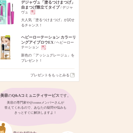
デジャヴュ「塗るつけまつげ」
自まつげ際立てタイプ
/ デジャ
ヴュ
現
大人気「塗るつけまつげ」が試せ
るチャンス！
品
ヘビーローテーション カラーリ
ングアイブロウEX
/ ヘビーロー
テーション
現
新色の「アッシュグレージュ」を
プレゼント！
品
プレゼントをもっとみる
美容
の
Q&Aコミュニティサービス
です。
美容の専門家や@cosmeメンバーさんが
答えてくれるので、あなたの疑問や悩みも
きっとすぐに解決しますよ！
気になる悩みを