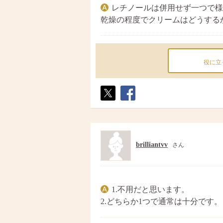
レチノールは併用せず一つで様
乾燥の程度でクリームはどうする
役に立
ポス
シェ
ト
ア
brilliantvv
さん
1.不用だと思います。
2.どちらか1つで通常は十分です。