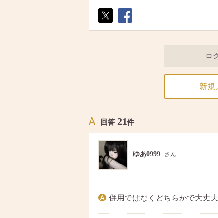
ポス
シェ
ト
ア
ロ
新規
21
回答
件
ゆあ0999
さん
併用ではなくどちらかで大丈夫