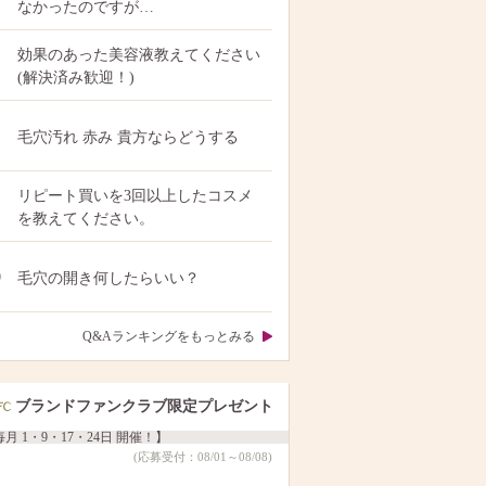
なかったのですが…
効果のあった美容液教えてください
(解決済み歓迎！)
毛穴汚れ 赤み 貴方ならどうする
リピート買いを3回以上したコスメ
を教えてください。
0
毛穴の開き何したらいい？
Q&Aランキングをもっとみる
ブランドファンクラブ限定プレゼント
月 1・9・17・24日 開催！】
(応募受付：08/01～08/08)