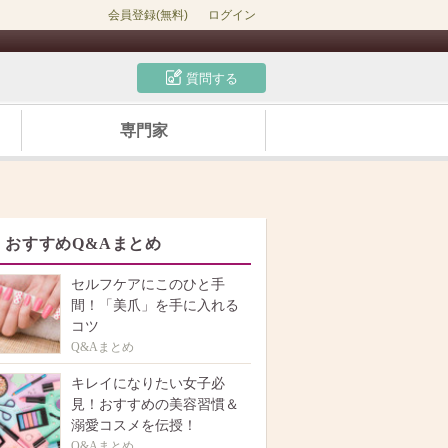
会員登録(無料)
ログイン
質問する
専門家
おすすめQ&Aまとめ
セルフケアにこのひと手
間！「美爪」を手に入れる
コツ
Q&Aまとめ
キレイになりたい女子必
見！おすすめの美容習慣＆
溺愛コスメを伝授！
Q&Aまとめ