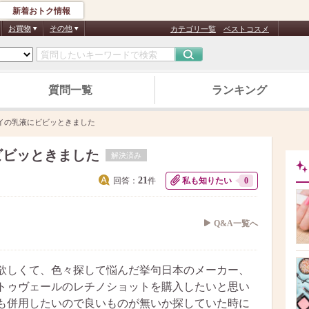
新着おトク情報
お買物
その他
カテゴリ一覧
ベストコスメ
質問一覧
ランキング
イの乳液にビビッときました
ビビッときました
解決済み
21
回答：
件
私も知りたい
0
Q&A一覧へ
欲しくて、色々探して悩んだ挙句日本のメーカー、
トゥヴェールのレチノショットを購入したいと思い
も併用したいので良いものが無いか探していた時に