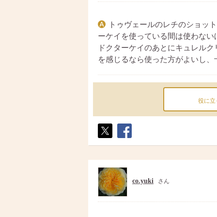
トゥヴェールのレチのショット
ーケイを使っている間は使わない
ドクターケイのあとにキュレルク
を感じるなら使った方がよいし、
役に立
ポス
シェ
ト
ア
co.yuki
さん