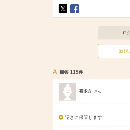
ポス
シェ
ト
ア
ロ
新規
115
回答
件
喜多方
さん
逆さに保管します