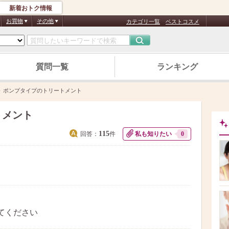
新着おトク情報
お買物
その他
カテゴリ一覧
ベストコスメ
質問一覧
ランキング
ポンプタイプのトリートメント
トメント
115
回答：
件
私も知りたい
0
てください