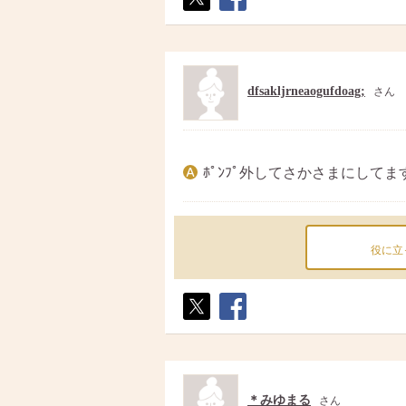
ポス
シェ
ト
ア
dfsakljrneaogufdoag;
さん
ﾎﾟﾝﾌﾟ外してさかさまにしてま
役に立
ポス
シェ
ト
ア
＊みゆまる
さん