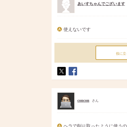
あいすちゃんでございます
使えないです
役に立
ポス
シェ
ト
ア
concon
さん
ヘラで削り取ったように使うの