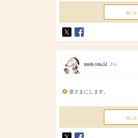
役に立
ポス
シェ
ト
ア
pooh-you.12
さん
逆さまにします。
役に立