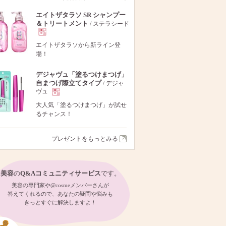
エイトザタラソ SR シャンプー
＆トリートメント
/ ステラシード
現
エイトザタラソから新ライン登
場！
品
デジャヴュ「塗るつけまつげ」
自まつげ際立てタイプ
/ デジャ
ヴュ
現
大人気「塗るつけまつげ」が試せ
るチャンス！
品
プレゼントをもっとみる
美容
の
Q&Aコミュニティサービス
です。
美容の専門家や@cosmeメンバーさんが
答えてくれるので、あなたの疑問や悩みも
きっとすぐに解決しますよ！