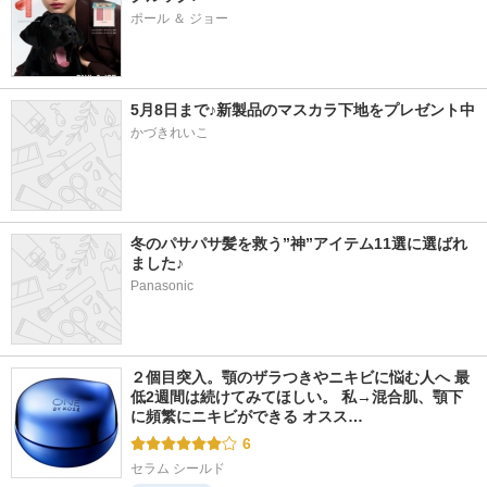
ポール ＆ ジョー
5月8日まで♪新製品のマスカラ下地をプレゼント中
かづきれいこ
冬のパサパサ髪を救う”神”アイテム11選に選ばれ
ました♪
Panasonic
２個目突入。顎のザラつきやニキビに悩む人へ 最
低2週間は続けてみてほしい。 私→混合肌、顎下
に頻繁にニキビができる オスス…
6
セラム シールド