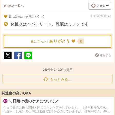
フォロー
Q&A一覧へ
0
2025/3/22 05:40
役に立った！ありがとう：
化粧水はヘパトリート、乳液はミノンです
ありがとう
0
役に立った！
通報する
ポ
シ
送
ス
ェ
る
ト
ア
299件中
1
-
10
件を表示
もっとみる…
関連度の高いQ&A
＼日焼け後のケアについて／
今まで日焼け後も普段と同じスキンケアをしています。 （拭き取り化粧水→
化粧水→乳液） 外出時は日焼け対策を心掛けていますが、日傘や帽子、UVカ