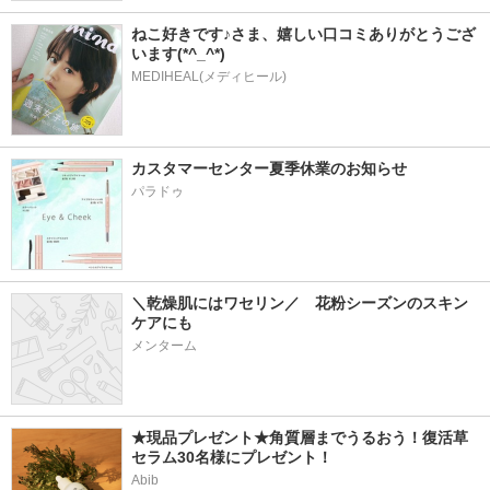
ねこ好きです♪さま、嬉しい口コミありがとうござ
います(*^_^*)
MEDIHEAL(メディヒール)
カスタマーセンター夏季休業のお知らせ
パラドゥ
＼乾燥肌にはワセリン／　花粉シーズンのスキン
ケアにも
メンターム
★現品プレゼント★角質層までうるおう！復活草
セラム30名様にプレゼント！
Abib