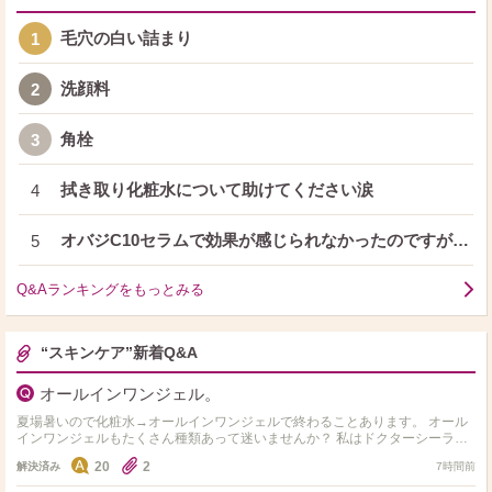
毛穴の白い詰まり
1
洗顔料
2
角栓
3
拭き取り化粧水について助けてください涙
4
オバジC10セラムで効果が感じられなかったのですが…
5
Q&Aランキングをもっとみる
“スキンケア”新着Q&A
オールインワンジェル。
夏場暑いので化粧水→オールインワンジェルで終わることあります。 オール
インワンジェルもたくさん種類あって迷いませんか？ 私はドクターシーラボ
のセンシティブジェル敏感肌用を使用してます。 オス…
20
2
解決済み
7時間前