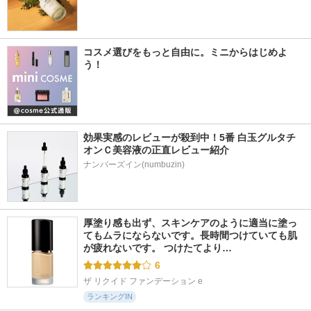
コスメ選びをもっと自由に。ミニからはじめよ
う！
効果実感のレビューが殺到中！5番 白玉グルタチ
オンＣ美容液の正直レビュー紹介
ナンバーズイン(numbuzin)
厚塗り感も出ず、スキンケアのように適当に塗っ
てもムラにならないです。長時間つけていても肌
が疲れないです。 つけたてより…
6
ザ リクイド ファンデーション e
ランキングIN