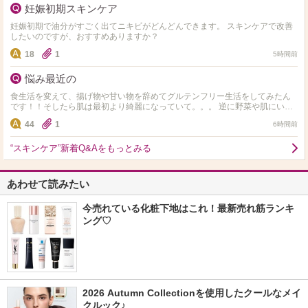
妊娠初期スキンケア
妊娠初期で油分がすごく出てニキビがどんどんできます。 スキンケアで改善
したいのですが、おすすめありますか？
18
1
5時間前
悩み最近の
食生活を変えて、揚げ物や甘い物を辞めてグルテンフリー生活をしてみたん
です！！そしたら肌は最初より綺麗になっていて。。。 逆に野菜や肌にいい
ものしか食べれず 揚げ物や小麦やお菓子や米、味が濃ゆい…
44
1
6時間前
“スキンケア”新着Q&Aをもっとみる
あわせて読みたい
今売れている化粧下地はこれ！最新売れ筋ランキ
ング♡
2026 Autumn Collectionを使用したクールなメイ
クルック♪