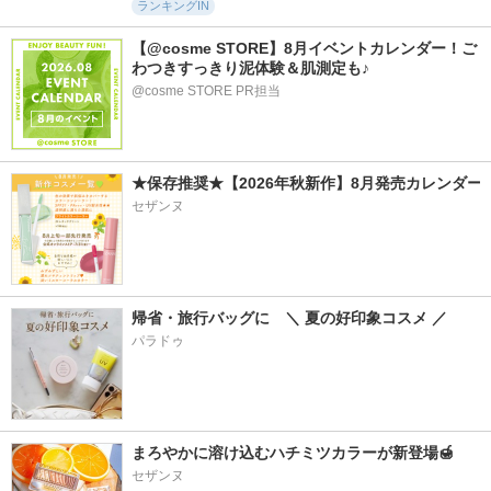
ランキングIN
【@cosme STORE】8月イベントカレンダー！ご
わつきすっきり泥体験＆肌測定も♪
@cosme STORE PR担当
★保存推奨★【2026年秋新作】8月発売カレンダー
セザンヌ
帰省・旅行バッグに　＼ 夏の好印象コスメ ／
パラドゥ
まろやかに溶け込むハチミツカラーが新登場🍯
セザンヌ