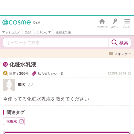
アットコスメ
Q&A
スキンケア
化粧水乳液
スキンケア
化粧水乳液
300
3
回答：
件
私も知りたい：
2025/3/14 08:12
匿名
さん
今使ってる化粧水乳液を教えてください
関連タグ
化粧水