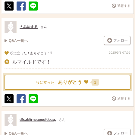
通報する
ポ
シ
送
ス
ェ
る
ト
ア
＊みゆまる
さん
フォロー
Q&A一覧へ
1
2025/5/8 07:06
役に立った！ありがとう：
ルマイルドです！
ありがとう
1
役に立った！
通報する
ポ
シ
送
ス
ェ
る
ト
ア
dfsakljrneaogufdoag;
さん
フォロー
Q&A一覧へ