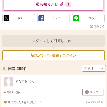
私も知りたい
3
ポスト
シェア
送る
通報する
ログインして回答してね！
新規メンバー登録 / ログイン
299
回答
件
すたぐろ
さん
フォロー
Q&A一覧へ
3
2026/5/3 00:49
役に立った！ありがとう：