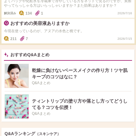
よくパックや化粧水を冷蔵庫で冷やしている方をネットで見るのですが、実際
ょうか？ また、オールインワンジェルがヨレの原因だったりすることはある
やってらっしゃる方はいらっしゃいますか？また効果はありますか？
でしょうか？クリームとかの方がヨレにくいとかありますか？ 手持ちのアイ
テムで色々と試したのですが上手く行かずほとほと困っています。迷子状態で
134
1
解決済み
2026/7/16
す。どなたかアドバイスいただけますか？よろしくお願いします。
おすすめの美容液ありますか
今現在使っているのが、アヌアの水色と桃です。
211
7
2026/7/15
おすすめQ&Aまとめ
乾燥に負けないベースメイクの作り方！ツヤ肌
キープのコツはなに？
Q&Aまとめ
ティントリップの塗り方や落とし方ってどうし
てる？コツを伝授！
Q&Aまとめ
Q&Aランキング
（スキンケア）