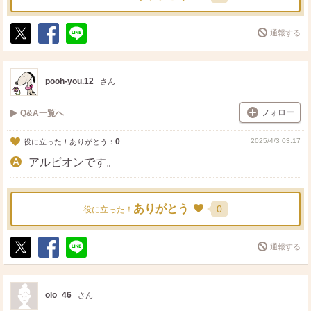
通報する
ポ
シ
送
ス
ェ
る
ト
ア
pooh-you.12
さん
フォロー
Q&A一覧へ
0
2025/4/3 03:17
役に立った！ありがとう：
アルビオンです。
ありがとう
0
役に立った！
通報する
ポ
シ
送
ス
ェ
る
ト
ア
olo_46
さん