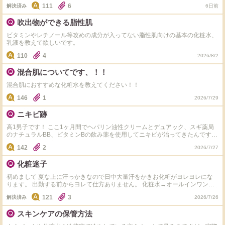
ットカーディガンでの対策が出来ない場面があり、その時は焼けてしまいま
111
6
解決済み
6日前
す…。 皆様の日焼け後のケアで愛用されているスキンケア（パックや美容液
等）を教えていただけませんでしょうか？ よろしくお願いします！ #32歳女
吹出物ができる脂性肌
性 #乾燥肌～普通肌
ビタミンやレチノール等攻めの成分が入ってない脂性肌向けの基本の化粧水、
乳液を教えて欲しいです。
110
4
2026/8/2
混合肌についてです、！！
混合肌におすすめな化粧水を教えてください！！
146
1
2026/7/29
ニキビ跡
高1男子です！ ここ1ヶ月間でヘパリン油性クリームとデュアック、スギ薬局
のナチュラルBB、ビタミンBの飲み薬を使用してニキビが治ってきたんですけ
ど、ニキビ跡があります。治す方法をおしえてほしいです！ですが、学生なの
142
2
2026/7/27
でできるだけ安めでおねがいします。敏感肌です。※まだニキビがあるとかは
あります。
化粧迷子
初めまして 夏な上に汗っかきなので日中大量汗をかきお化粧がヨレヨレにな
ります。 出勤する前からヨレて仕方ありません。 化粧水→オールインワンジ
ェル→日焼け止め→化粧下地→フェイスパウダーで仕上げています。それぞれ
121
3
解決済み
2026/7/26
の間は時間を5分程置いたり、ティッシュオフしたりしてますがヨレが酷くて
困っています。 化粧下地を変えてみたり、フェイスパウダーを変えてみたり
スキンケアの保管方法
色々したのですが、改善が見られません。 化粧下地やフェイスパウダーに日
焼け止め効果があるものを使っている場合、日焼け止めをぬいても良いのでし