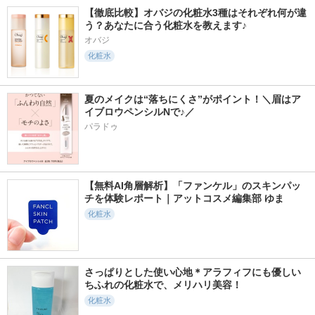
【徹底比較】オバジの化粧水3種はそれぞれ何が違
う？あなたに合う化粧水を教えます♪
オバジ
化粧水
夏のメイクは“落ちにくさ”がポイント！＼眉はア
イブロウペンシルNで♪／
パラドゥ
【無料AI角層解析】「ファンケル」のスキンパッ
チを体験レポート｜アットコスメ編集部 ゆま
化粧水
さっぱりとした使い心地＊アラフィフにも優しい
ちふれの化粧水で、メリハリ美容！
化粧水