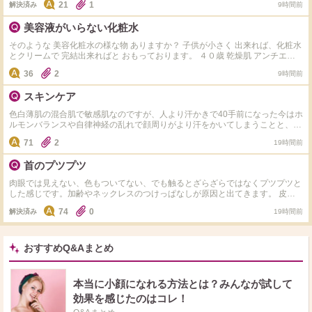
21
1
解決済み
9時間前
きな不満はないのですが、若干てかりや表面のべたっとした感じが気になるか
なぁ。という感じです。 dプログラムはサンプルをいただき使用したところ、
美容液がいらない化粧水
オルビスユーに比べるとなんとなく肌がふっくらして、でもベタつかず潤って
る…かなぁ。という感想でした。 どちらも使ったことがあるという方がいた
そのような 美容化粧水の様な物 ありますか？ 子供が小さく 出来れば、化粧水
ら、おすすめポイントなど教えていただけると嬉しいです。
とクリームで 完結出来ればと おもっております。 ４０歳 乾燥肌 アンチエイ
ジングできる物で 探しています。 ゲランの最高級化粧水は どうですかね？
36
2
9時間前
スキンケア
色白薄肌の混合肌で敏感肌なのですが、人より汗かきで40手前になった今はホ
ルモンバランスや自律神経の乱れで顔周りがより汗をかいてしまうことと、毎
日のエアコンで内側が乾いている感じがします。同じような方いましたらどの
71
2
19時間前
ようなスキンケアをしているか教えて下さい。今はちふれの水色のパッケージ
の美白タイプの化粧水とヒト型セラミドのクリームでスキンケアしてます。か
首のプツプツ
なり敏感肌でキュレルやdプロやノブやミノンなど有名な敏感肌用のスキンケ
アは色々使ってみましたが肌荒れが起きてしまい合わなかった為なかなか新し
肉眼では見えない、色もついてない、でも触るとざらざらではなくプツプツと
い物にチャレンジする勇気が出ないです。
した感じです。加齢やネックレスのつけっぱなしが原因と出てきます。 皮膚
科へ行こうと思っていますが、同じような方、市販ではどのようなケアをして
74
0
解決済み
19時間前
いるか教えてください。 わたしはいまのところ化粧水(クレド)とクリーム(ア
ンブリオリス)＋朝なら日焼け止めという感じにしていて特別なケアはしてい
ないため、プツプツ特化？のケアがあれば教えてください。
おすすめQ&Aまとめ
本当に小顔になれる方法とは？みんなが試して
効果を感じたのはコレ！