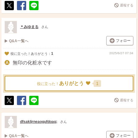
通報する
ポ
シ
送
ス
ェ
る
ト
ア
＊みゆまる
さん
フォロー
Q&A一覧へ
1
2025/6/27 07:34
役に立った！ありがとう：
無印の化粧水です
ありがとう
1
役に立った！
通報する
ポ
シ
送
ス
ェ
る
ト
ア
dfsakljrneaogufdoag;
さん
フォロー
Q&A一覧へ