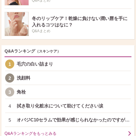
Q&Aまとめ
冬のリップケア！乾燥に負けない潤い唇を手に
入れるコツはなに？
Q&Aまとめ
Q&Aランキング
（スキンケア）
毛穴の白い詰まり
1
洗顔料
2
角栓
3
拭き取り化粧水について助けてください涙
4
オバジC10セラムで効果が感じられなかったのですが…
5
Q&Aランキングをもっとみる