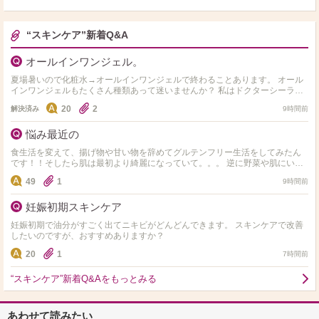
“スキンケア”新着Q&A
オールインワンジェル。
夏場暑いので化粧水→オールインワンジェルで終わることあります。 オール
インワンジェルもたくさん種類あって迷いませんか？ 私はドクターシーラボ
のセンシティブジェル敏感肌用を使用してます。 オス…
20
2
解決済み
9時間前
悩み最近の
食生活を変えて、揚げ物や甘い物を辞めてグルテンフリー生活をしてみたん
です！！そしたら肌は最初より綺麗になっていて。。。 逆に野菜や肌にいい
ものしか食べれず 揚げ物や小麦やお菓子や米、味が濃ゆい…
49
1
9時間前
妊娠初期スキンケア
妊娠初期で油分がすごく出てニキビがどんどんできます。 スキンケアで改善
したいのですが、おすすめありますか？
20
1
7時間前
“スキンケア”新着Q&Aをもっとみる
あわせて読みたい