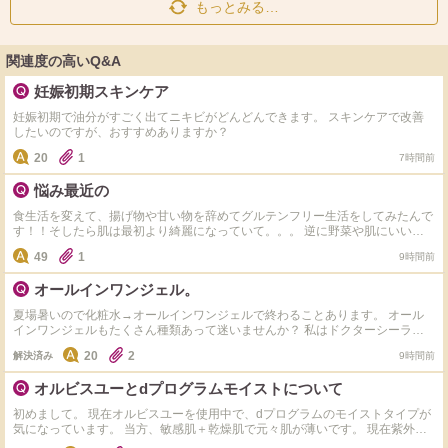
もっとみる…
関連度の高いQ&A
妊娠初期スキンケア
妊娠初期で油分がすごく出てニキビがどんどんできます。 スキンケアで改善
したいのですが、おすすめありますか？
20
1
7時間前
悩み最近の
食生活を変えて、揚げ物や甘い物を辞めてグルテンフリー生活をしてみたんで
す！！そしたら肌は最初より綺麗になっていて。。。 逆に野菜や肌にいいも
のしか食べれず 揚げ物や小麦やお菓子や米、味が濃ゆい物が食べるのが怖く
49
1
9時間前
なり、また食べたら増えるんじゃないかとか思って食べれなくて、どうしたら
いいでしょうか？ 皮膚科には通っていて生理前に出来るはしょうがないと思
オールインワンジェル。
ってるんですけど皆さんはどうしてますか？
夏場暑いので化粧水→オールインワンジェルで終わることあります。 オール
インワンジェルもたくさん種類あって迷いませんか？ 私はドクターシーラボ
のセンシティブジェル敏感肌用を使用してます。 オススメのオールインワン
20
2
解決済み
9時間前
ジェルありますか？カルテHD、アクアレーベル、ちふれ、コラリッチ、マナ
ラは使ったことありなので。これ以外でオススメ教えて下さい。
オルビスユーとdプログラムモイストについて
初めまして。 現在オルビスユーを使用中で、dプログラムのモイストタイプが
気になっています。 当方、敏感肌＋乾燥肌で元々肌が薄いです。 現在紫外線
の影響で肌表面のキメが乱れ透明感も低下中。 オルビスユーを使っていて大