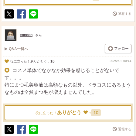
通報する
ポ
シ
送
ス
ェ
る
ト
ア
concon
さん
フォロー
Q&A一覧へ
10
2025/6/2 00:44
役に立った！ありがとう：
コスメ単体でなかなか効果を感じることがないで
す。。。
特にまつ毛美容液は高額なもの以外、ドラコスにあるよう
なものは全然まつ毛が増えませんでした。
ありがとう
10
役に立った！
通報する