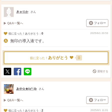
ポ
シ
送
ス
ェ
る
ト
ア
きゃりか
さん
フォロー
Q&A一覧へ
0
2025/6/1 20:53
役に立った！ありがとう：
無印の導入液です。
ありがとう
0
役に立った！
通報する
ポ
シ
送
ス
ェ
る
ト
ア
あや☆★(o^-)b
さん
フォロー
Q&A一覧へ
2
2025/6/1 11:01
役に立った！ありがとう：