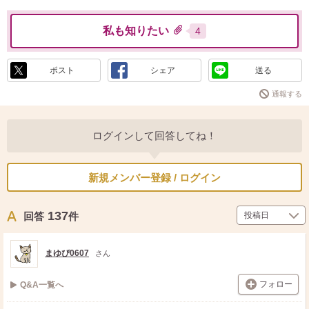
私も知りたい
4
ポスト
シェア
送る
通報する
ログインして回答してね！
新規メンバー登録 / ログイン
137
回答
件
まゆぴ0607
さん
フォロー
Q&A一覧へ