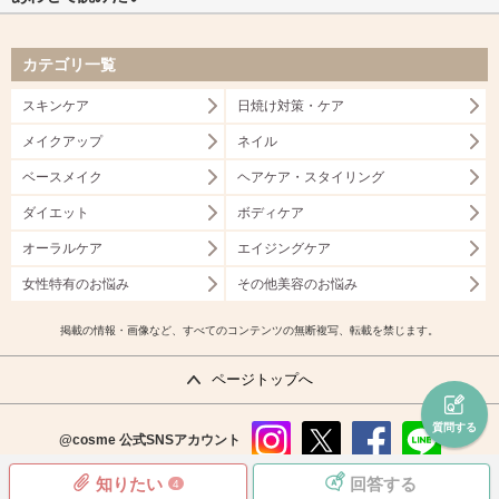
カテゴリ一覧
スキンケア
日焼け対策・ケア
メイクアップ
ネイル
ベースメイク
ヘアケア・スタイリング
ダイエット
ボディケア
オーラルケア
エイジングケア
女性特有のお悩み
その他美容のお悩み
掲載の情報・画像など、すべてのコンテンツの無断複写、転載を禁じます。
ページトップへ
質問する
@cosme
公式SNSアカウント
instag
x
faceb
line
知りたい
回答する
4
ram
ook
copyright©istyle,inc.