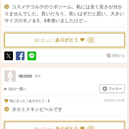
コスメデコルテのリポソーム。私には全く良さが分か
りませんでした。良いだろう、良いはずだと思い、大きい
サイズのモノを3、4本使いましたけど…
ありがとう
2
役に立った！
通報する
ポ
シ
送
ス
ェ
る
ト
ア
ob-cnyn
さん
フォロー
Q&A一覧へ
1
2025/6/1 10:09
役に立った！ありがとう：
タカミスキンピールです
ありがとう
1