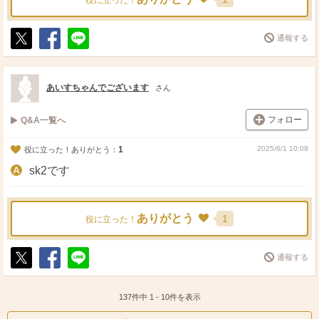
役に立った！
通報する
ポ
シ
送
ス
ェ
る
ト
ア
あいすちゃんでございます
さん
フォロー
Q&A一覧へ
1
2025/6/1 10:09
役に立った！ありがとう：
sk2です
ありがとう
1
役に立った！
通報する
ポ
シ
送
ス
ェ
る
ト
ア
137件中
1
-
10
件を表示