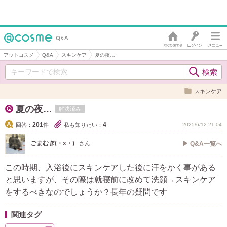
アットコスメ
Q&A
スキンケア
夏の夜…
スキンケア
夏の夜…
解決済み
201
4
回答：
件
私も知りたい：
2025/6/12 21:04
ごまむぎ(・x・)
さん
Q&A一覧へ
この時期、入浴後にスキンケアした後に汗をかく事がある
と思いますが、その際は就寝前に改めて洗顔→スキンケア
をするべきなのでしょうか？長年の疑問です
関連タグ