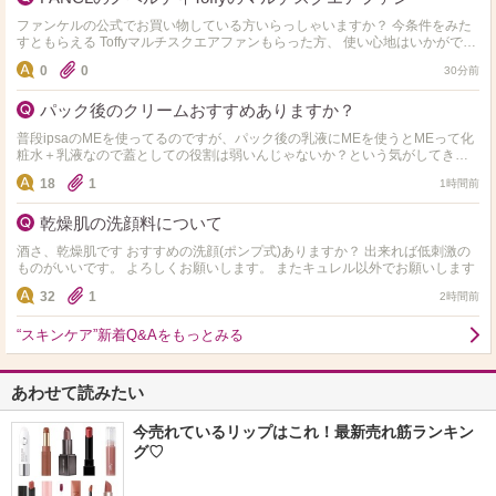
ファンケルの公式でお買い物している方いらっしゃいますか？ 今条件をみた
すともらえる Toffyマルチスクエアファンもらった方、 使い心地はいかがです
か？ これをもらうために注文しようか…
0
0
30分前
パック後のクリームおすすめありますか？
普段ipsaのMEを使ってるのですが、パック後の乳液にMEを使うとMEって化
粧水＋乳液なので蓋としての役割は弱いんじゃないか？という気がしてきま
した。 パック後の蓋のためのクリームを試してみよう…
18
1
1時間前
乾燥肌の洗顔料について
酒さ、乾燥肌です おすすめの洗顔(ポンプ式)ありますか？ 出来れば低刺激の
ものがいいです。 よろしくお願いします。 またキュレル以外でお願いします
32
1
2時間前
“スキンケア”新着Q&Aをもっとみる
あわせて読みたい
今売れているリップはこれ！最新売れ筋ランキン
グ♡