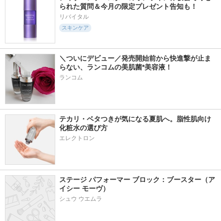
られた質問＆今月の限定プレゼント告知も！
リバイタル
スキンケア
＼ついにデビュー／発売開始前から快進撃が止ま
らない、ランコムの美肌菌*美容液！
ランコム
テカリ・ベタつきが気になる夏肌へ。脂性肌向け
化粧水の選び方
エレクトロン
ステージ パフォーマー ブロック：ブースター（ア
イシー モーヴ）
シュウ ウエムラ