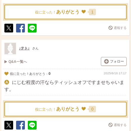
ありがとう
1
役に立った！
通報する
ポ
シ
送
ス
ェ
る
ト
ア
♪テト♪
さん
フォロー
Q&A一覧へ
0
2025/6/16 17:17
役に立った！ありがとう：
にじむ程度の汗ならティッシュオフですませちゃいま
す。
ありがとう
0
役に立った！
通報する