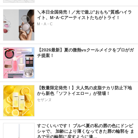
＼本日全国発売！／光で遊ぶ”おもち”質感ハイラ
イト、M･A･Cアーティストたちがトライ！
M・A・C
【2026最新】夏の微熱vsクールメイクをプロがガ
チ提案！
【数量限定発売！】大人気の皮脂テカリ防止下地
から新色「ソフトイエロー」が登場！
セザンヌ
すごくいいです！ ブルベ夏の私の唇の色にドンピ
シャで、 加齢により薄くなってきた唇の輪郭を ま
るで元の輪郭に戻すように違…