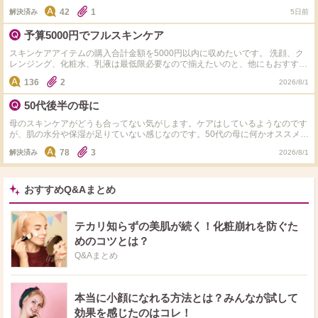
すめのアイテムがあればそちらも合わせて教えていただけると幸いです。 長
スアールエックスのBHAを使い始めて週2～3で継続していますが使った日は
42
1
文失礼しました。
解決済み
5日前
毛穴が薄く見えるのですが他の日はいつもと変わらず黒いです。朝はミシャの
ビタミンCを使っています。 お風呂上がりや、スキンケア直後は目立ちにくい
予算5000円でフルスキンケア
のですが10分ぐらい経つといつも元に戻ってしまいます。 オススメのスキン
ケア教えてください
スキンケアアイテムの購入合計金額を5000円以内に収めたいです。 洗顔、ク
レンジング、化粧水、乳液は最低限必要なので揃えたいのと、他にもおすすめ
なパックやアイテムなどがあったら教えて欲しいです。 20代混合肌、肌のゴ
136
2
2026/8/1
ワつきや毛穴の黒ずみ悩みがあります。ニキビはほとんど出来ません。
50代後半の母に
母のスキンケアがどうも合ってない気がします。ケアはしているようなのです
が、肌の水分や保湿が足りていない感じなのです。50代の母に何かオススメの
スキンケアブランドあれば教えて頂きたいです。 ドラストでも購入できる商
78
3
解決済み
2026/8/1
品だとありがたいです。
おすすめQ&Aまとめ
テカリ知らずの美肌が続く！化粧崩れを防ぐた
めのコツとは？
Q&Aまとめ
本当に小顔になれる方法とは？みんなが試して
効果を感じたのはコレ！