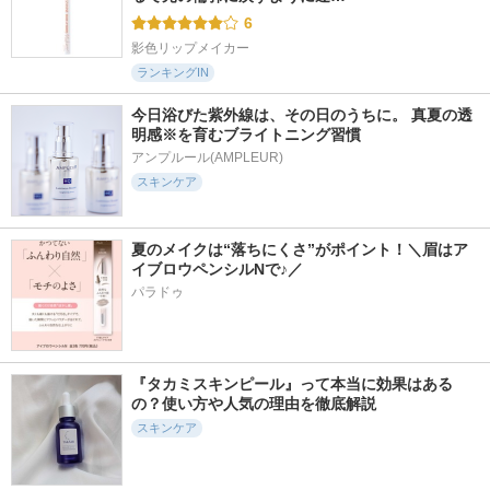
6
影色リップメイカー
ランキングIN
今日浴びた紫外線は、その日のうちに。 真夏の透
明感※を育むブライトニング習慣
アンプルール(AMPLEUR)
スキンケア
夏のメイクは“落ちにくさ”がポイント！＼眉はア
イブロウペンシルNで♪／
パラドゥ
『タカミスキンピール』って本当に効果はある
の？使い方や人気の理由を徹底解説
スキンケア