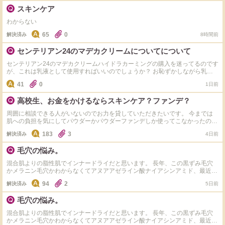
スキンケア
わからない
65
0
解決済み
8時間前
センテリアン24のマデカクリームについてについて
センテリアン24のマデカクリームハイドラカーミングの購入を迷ってるのです
が、これは乳液として使用すればいいのでしょうか？ お恥ずかしながら乳液
とクリームの違いがいまいちわからず、夜などに使用してそのまま寝てもいい
41
0
1日前
のか、化粧前などにだけ使用して日焼け止めのようにクレンジングが必要なも
のなのかいまいちわかっていないので教えていただけますと幸いです
高校生、お金をかけるならスキンケア？ファンデ？
周囲に相談できる人がいないのでお力を貸していただきたいです。 今までは
肌への負担を気にしてパウダーかパウダーファンデしか使ってこなかったので
すが、ムラのある肌ではメイク全体の出来栄えがイマイチに見えてしまうよう
183
3
解決済み
4日前
な気がするので、リキッドかクッションに乗り換えようと考えています。しか
しこれらの旨を母親に伝えたところ、ファンデは肌荒れがさらに悪化するだけ
毛穴の悩み。
だから辞めておいた方がよいと忠告されてしまいました。 実際揺らぎやすい
肌なのは事実ですし、肌が綺麗な方がメイクのノリが良いということもなんと
混合肌よりの脂性肌でインナードライだと思います。 長年、この黒ずみ毛穴
なく知っています。しかし、今まで行ってきたスキンケアではどれも肌に対し
かメラニン毛穴かわからなくてアヌアアゼライン酸ナイアシンアミド、最近コ
て効果はなく、ノーファンデでも問題ない肌の状態にするには、新しくある程
スアールエックスのBHAを使い始めて週2～3で継続していますが使った日は
度値の張る基礎化粧品を購入すべきではないかと考えています。ですが単にフ
94
2
解決済み
5日前
毛穴が薄く見えるのですが他の日はいつもと変わらず黒いです。朝はミシャの
ァンデを買うよりもお金も時間もかかりそうなイメージがあり、効果が出ない
ビタミンCを使っています。 お風呂上がりや、スキンケア直後は目立ちにくい
可能性も考慮すると中々手を出すのが怖いです。 母親は聞き齧った程度の知
毛穴の悩み。
のですが10分ぐらい経つといつも元に戻ってしまいます。 オススメのスキン
識はありますが私と同年代の際にはあまりメイクをしていなかったらしく、友
ケア教えてください
人は私以上にメイクが分からない子ばかりであまり参考になりません。 高校
混合肌よりの脂性肌でインナードライだと思います。 長年、この黒ずみ毛穴
生の私がお金をかけるべきなのはスキンケアなのかファンデなのか、もしおす
かメラニン毛穴かわからなくてアヌアアゼライン酸ナイアシンアミド、最近コ