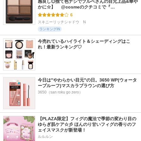
感良し◎捨て色ナシでブルベさんの目元上品&華や
かに☆】 　@cosmeのクチコミで『…
6
スキニーリッチシャドウ　N
ランキングIN
今売れているハイライト＆シェーディングはこ
れ！最新ランキング♡
今日は"やわらかい目元"の日。3650 WP(ウォータ
ープルーフ)マスカラブラウンの選び方
3650（san roku go zero）
【PLAZA限定】フィグの魔法で季節の変わり目の
ゆらぎ肌ケア☆彡 ほんのり甘いフィグの香りのフ
ェイスマスクが新登場！
ルルルン