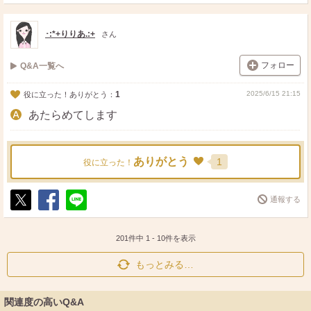
ポ
シ
送
ス
ェ
る
ト
ア
･:*+りりあ.:+
さん
フォロー
Q&A一覧へ
1
2025/6/15 21:15
役に立った！ありがとう：
あたらめてします
ありがとう
1
役に立った！
通報する
ポ
シ
送
ス
ェ
る
ト
ア
201件中
1
-
10
件を表示
もっとみる…
関連度の高いQ&A