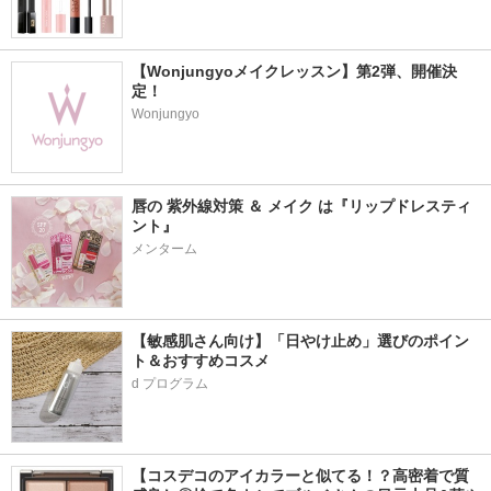
【Wonjungyoメイクレッスン】第2弾、開催決
定！
Wonjungyo
唇の 紫外線対策 ＆ メイク は『リップドレスティ
ント』
メンターム
【敏感肌さん向け】「日やけ止め」選びのポイン
ト＆おすすめコスメ
d プログラム
【コスデコのアイカラーと似てる！？高密着で質