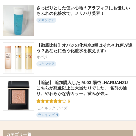
さっぱりとした使い心地＊アラフィフにも優しい
ちふれの化粧水で、メリハリ美容！
スキンケア
【徹底比較】オバジの化粧水3種はそれぞれ何が違
う？あなたに合う化粧水を教えます♪
オバジ
スキンケア
【追記】 追加購入した M-03 陽杏 -HARUANZU 
こちらが想像以上に大当たりでした。 名前の通
り、やわらかな杏カラー。黄みが強…
6
モノ ルック アイズ
ランキングIN
カテゴリ一覧