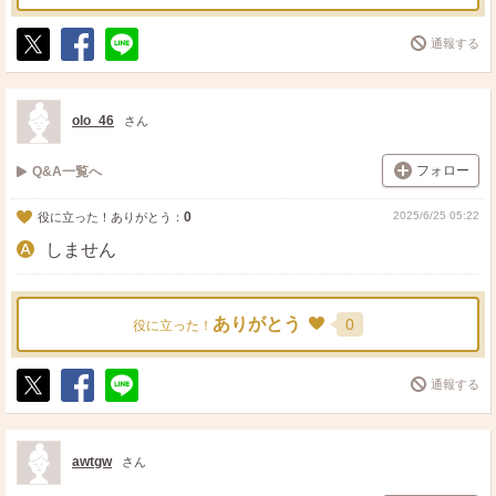
通報する
ポ
シ
送
ス
ェ
る
ト
ア
olo_46
さん
フォロー
Q&A一覧へ
0
2025/6/25 05:22
役に立った！ありがとう：
しません
ありがとう
0
役に立った！
通報する
ポ
シ
送
ス
ェ
る
ト
ア
awtgw
さん