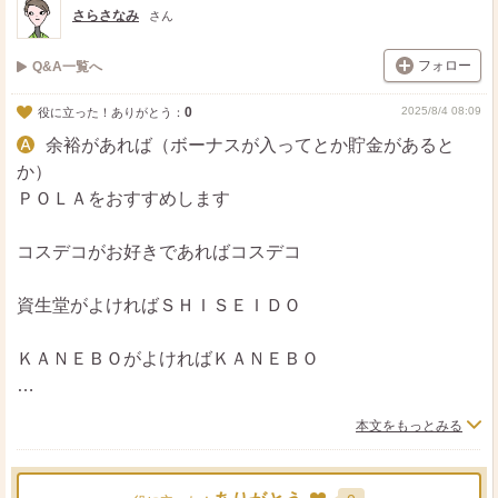
さらさなみ
さん
フォロー
Q&A一覧へ
0
2025/8/4 08:09
役に立った！ありがとう：
余裕があれば（ボーナスが入ってとか貯金があると
か）
ＰＯＬＡをおすすめします
コスデコがお好きであればコスデコ
資生堂がよければＳＨＩＳＥＩＤＯ
ＫＡＮＥＢＯがよければＫＡＮＥＢＯ
ドラストがよければ、お近くのドラストのＢＡさんに相談
本文をもっとみる
肌質がわからないので、いくつかあげました
あくまでご参考までに