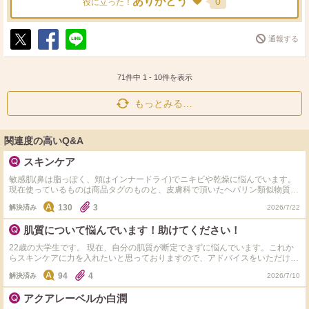
ありがとう
0
役に立った！
通報する
ポ
シ
送
ス
ェ
る
ト
ア
71件中
1
-
10
件を表示
もっとみる…
関連度の高いQ&A
スキンケア
敏感肌(鼻は脂っぽく、頬はインナードライ)でニキビや乾燥に悩んでいます。
現在使っているものは商品タグのものと、皮膚科で頂いたヘパリン類似物質ク
リーム、アダパレンゲルです。 アダパレンゲルを使用しても効果がなくなっ
130
3
解決済み
2026/7/22
てきてしまい、ニキビがむしろ悪化してしまっています。 オススメの化粧
水、乳液教えてください。 また、ニキビにオススメのスキンケアを教えてく
肌質について悩んでいます！助けてください！
ださい。 角質ケアしつつニキビも治せるものがありましたらお願いしま
す！！ 商品タグ付けていただけますと助かります！！
22歳の大学生です。 現在、自分の肌質が断定できずに悩んでいます。これか
らスキンケアに力を入れたいと思っておりますので、アドバイスをいただけれ
ば幸いです。 私の肌の特徴と現在のケアは以下の通りです。 【お肌の特徴】
94
4
解決済み
2026/7/10
Tゾーン・鼻周り： とにかく皮脂が多く、時間が経つとめっちゃテカります。
鼻は黒ずみ毛穴（ザラつきはないが、洗顔しても時間が経つと戻る）です。
アクアレーベルか白潤
口周り・顎： 洗顔後、スキンケア前に白い粉のようなカスが出ることがあり