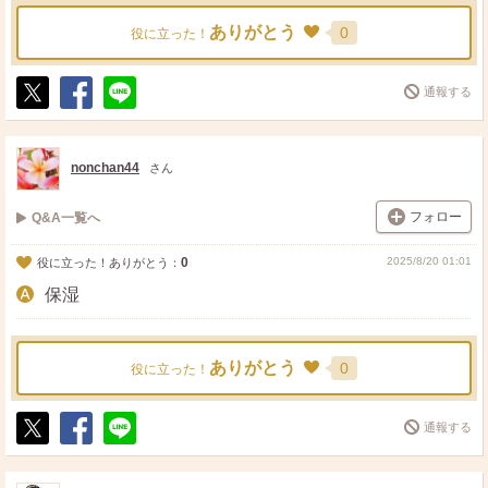
ありがとう
0
役に立った！
通報する
ポ
シ
送
ス
ェ
る
ト
ア
nonchan44
さん
フォロー
Q&A一覧へ
0
2025/8/20 01:01
役に立った！ありがとう：
保湿
ありがとう
0
役に立った！
通報する
ポ
シ
送
ス
ェ
る
ト
ア