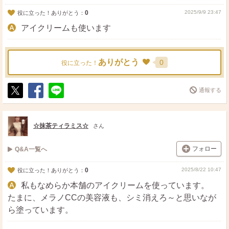
0
2025/9/9 23:47
役に立った！ありがとう：
アイクリームも使います
ありがとう
0
役に立った！
通報する
ポ
シ
送
ス
ェ
る
ト
ア
☆抹茶ティラミス☆
さん
フォロー
Q&A一覧へ
0
2025/8/22 10:47
役に立った！ありがとう：
私もなめらか本舗のアイクリームを使っています。
たまに、メラノCCの美容液も、シミ消えろ～と思いなが
ら塗っています。