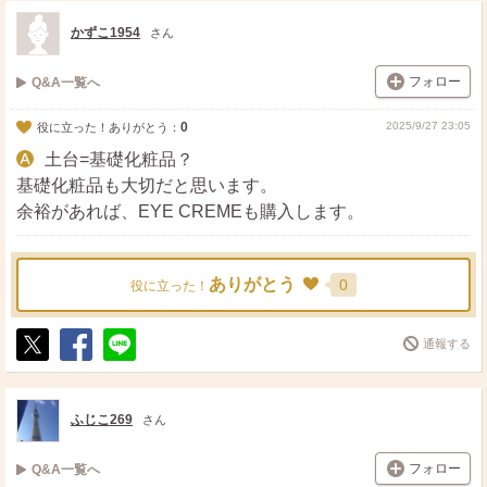
ト
ア
かずこ1954
さん
フォロー
Q&A一覧へ
0
2025/9/27 23:05
役に立った！ありがとう：
土台=基礎化粧品？
基礎化粧品も大切だと思います。
余裕があれば、EYE CREMEも購入します。
ありがとう
0
役に立った！
通報する
ポ
シ
送
ス
ェ
る
ト
ア
ふじこ269
さん
フォロー
Q&A一覧へ