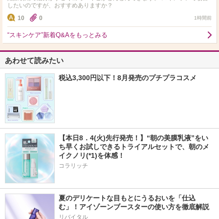
したいのですが、おすすめありますか？
10
0
1時間前
“スキンケア”新着Q&Aをもっとみる
あわせて読みたい
税込3,300円以下！8月発売のプチプラコスメ
【本日8．4(火)先行発売！】“朝の美膜乳液”をい
ち早くお試しできるトライアルセットで、朝のメ
イクノリ(*1)を体感！
コラリッチ
夏のデリケートな目もとにうるおいを「仕込
む」！アイゾーンブースターの使い方を徹底解説
リバイタル