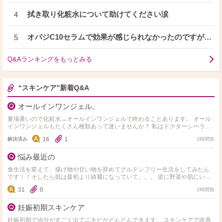
拭き取り化粧水について助けてください涙
4
オバジC10セラムで効果が感じられなかったのですが…
5
Q&Aランキングをもっとみる
“スキンケア”新着Q&A
オールインワンジェル。
夏場暑いので化粧水→オールインワンジェルで終わることあります。 オール
インワンジェルもたくさん種類あって迷いませんか？ 私はドクターシーラボ
のセンシティブジェル敏感肌用を使用してます。 オス…
16
1
解決済み
2時間前
悩み最近の
食生活を変えて、揚げ物や甘い物を辞めてグルテンフリー生活をしてみたん
です！！そしたら肌は最初より綺麗になっていて。。。 逆に野菜や肌にいい
ものしか食べれず 揚げ物や小麦やお菓子や米、味が濃ゆい…
31
0
2時間前
妊娠初期スキンケア
妊娠初期で油分がすごく出てニキビがどんどんできます。 スキンケアで改善