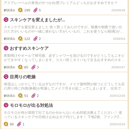
ます。ですが、口の上部は普段の生活の中ではテカることが多いです。また、
アクアレーベルの青色のやつか白潤プレミアムどっちがおすすめですか？
ファンデ（ウォンジョンヨのトーンアップフィルタークッション）を塗って時
間が経つと、顎や口周りが粉を吹いたようになります。 頬： 基本はしっとり
199
5
解決済み
2026/6/28
していて、洗顔後しばらくしても突っ張り感はありません。 その他： 口周り
や鼻下にニキビができやすいです。 自分では「脂性肌寄りの混合肌（インナ
スキンケアを変えましたが...
ードライ状態）」ではないかと予想しています。 【現在使用中のスキンケ
ア】 クレンジング：ファンケル マイルドクレンジングオイル 化粧水・乳液：
スキンケアを最近変えました 色々買ってみたのですが、順番や朝夜で使い分
白潤プレミアム 美容液：アゼライン酸15 インテンスカーミングセラム（鼻の
けた方がいいものや一緒に使わない方がいいもの、これを使うなら朝(夜)がい
皮脂抑制のため最近購入） 【質問したいこと】 ① 私の肌質は客観的に見て何
い、などがあれば教えていただきたいです。 商品タグのところに載せている
122
2
肌だと思いますか？ ② 私の肌質に合うスキンケアのおすすめを教えてくださ
解決済み
2026/5/4
ものが全てになります 他になにか追加した方がいいものはありますか? 使わな
い。 （クレンジング、化粧水、乳液、美容液など。価格帯はそれぞれ1品
くていいものも教えてください! まつ毛美容液を洗顔後スキンケアの前に使う
1,000円～2,000円前後のプチプラ・ミドルコスメだと嬉しいです） ※クレン
おすすめスキンケア
と聞いたのですが、スキンケアとどれだけ時間を開けたらいいのかがわかりま
ジング選びに迷っています。IPSAのサイトではミルク/ジェル、資生堂のサイ
せん... もし2種類使うとしたら、どれくらい時間をあけるべきなのでしょう
夜勤明けやオールで帰宅後、必ずシャワーを浴びるのですがどうしてもニキビ
トではオイルを勧められ、どちらが良いか分からなくなってしまいました。 ③
か？
ができやすくなってしまいます。コスパ良くタイパもできるおすすめのスキン
鼻の黒ずみ対策として効果的なケアや成分はありますか？ ④ 朝と夜でスキン
ケア商品あったら教えてください。 今使っているものはタグ付けしてます。
ケア（使うアイテム）を変えるべきでしょうか？ ⑤私の肌質におすすめの成分
85
3
解決済み
2026/2/27
とにかく眠気が強いのでクリーム一つとかで終われたら一番最高です。
を教えてください きめ細やかなツヤ肌を目指しています！ 長くなってしまい
ましたが、どれか一つでも教えていただけると助かります。どうぞよろしくお
目周りの乾燥
願いいたします。
保湿はしっかりしているはずなのですが、メイク後時間が経つとどうしても目
の周り特に内側(鼻横)が乾燥してメイク浮きが起こってしまいます。 出先での
メイク崩れ時の対処法と、おすすめのスキンケアがあれば教えてください。
51
2
解決済み
2025/12/23
アイクリームは使用してません。 日頃使っているものはタグ付けしてます。
モロモロが出る対処法
モロモロが何が原因で出てるのか分からないため対処法教えてください！ 使
っているスキンケアや日焼け止めはタグ付けします！ 下地2個、ファンデ2個
タグ付けしてますが、重ねてる訳ではないです。どちらか片方を使っていま
90
1
2025/10/16
す。