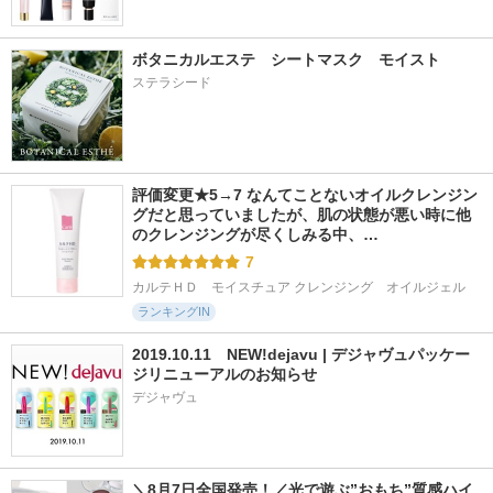
ボタニカルエステ　シートマスク　モイスト
ステラシード
評価変更★5→7 なんてことないオイルクレンジン
グだと思っていましたが、肌の状態が悪い時に他
のクレンジングが尽くしみる中、…
7
カルテＨＤ　モイスチュア クレンジング　オイルジェル
ランキングIN
2019.10.11　NEW!dejavu | デジャヴュパッケー
ジリニューアルのお知らせ
デジャヴュ
＼8月7日全国発売！／光で遊ぶ”おもち”質感ハイ