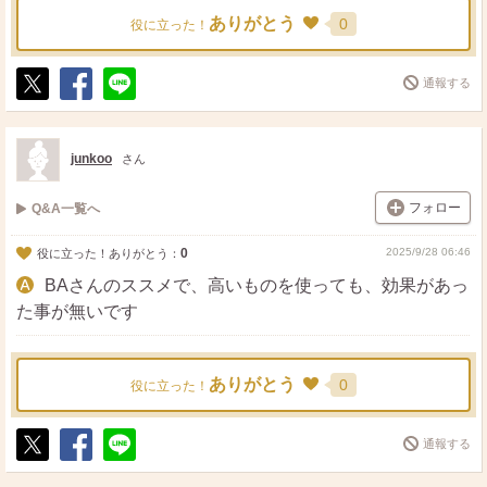
ありがとう
0
役に立った！
通報する
ポ
シ
送
ス
ェ
る
ト
ア
junkoo
さん
フォロー
Q&A一覧へ
0
2025/9/28 06:46
役に立った！ありがとう：
BAさんのススメで、高いものを使っても、効果があっ
た事が無いです
ありがとう
0
役に立った！
通報する
ポ
シ
送
ス
ェ
る