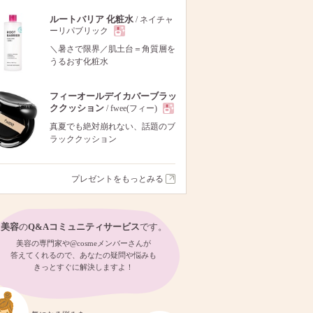
ルートバリア 化粧水
/ ネイチャ
ーリパブリック
現
＼暑さで限界／肌土台＝角質層を
うるおす化粧水
品
フィーオールデイカバーブラッ
ククッション
/ fwee(フィー)
現
真夏でも絶対崩れない、話題のブ
ラッククッション
品
プレゼントをもっとみる
美容
の
Q&Aコミュニティサービス
です。
美容の専門家や@cosmeメンバーさんが
答えてくれるので、あなたの疑問や悩みも
きっとすぐに解決しますよ！