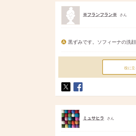
※フランフラン※
さん
黒ずみです。ソフィーナの洗顔
役に立
ポス
シェ
ト
ア
ミュサヒラ
さん