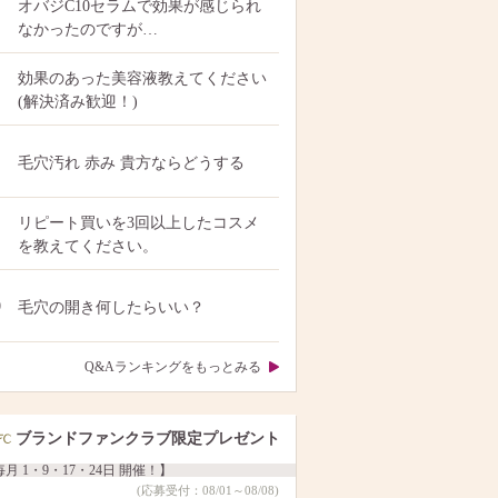
オバジC10セラムで効果が感じられ
なかったのですが…
効果のあった美容液教えてください
(解決済み歓迎！)
毛穴汚れ 赤み 貴方ならどうする
リピート買いを3回以上したコスメ
を教えてください。
0
毛穴の開き何したらいい？
Q&Aランキングをもっとみる
ブランドファンクラブ限定プレゼント
月 1・9・17・24日 開催！】
(応募受付：08/01～08/08)