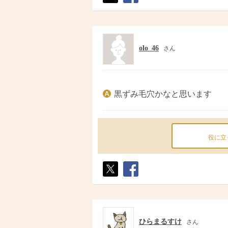
ポス
シェ
ト
ア
olo_46
さん
黒ずみ毛穴かなと思います
役に立
ポス
シェ
ト
ア
ひらまるすけ
さん