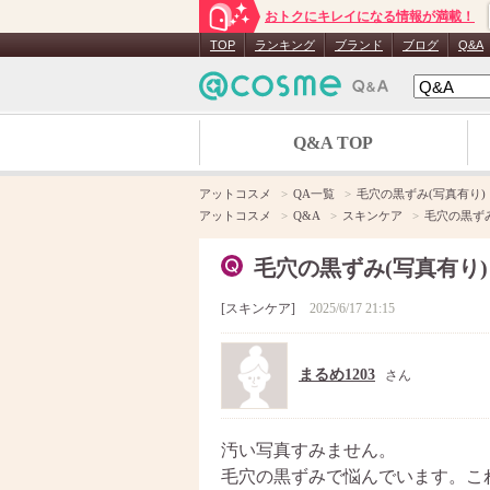
おトクにキレイになる情報が満載！
TOP
ランキング
ブランド
ブログ
Q&A
Q&A TOP
アットコスメ
QA一覧
毛穴の黒ずみ(写真有り)
アットコスメ
Q&A
スキンケア
毛穴の黒ずみ
毛穴の黒ずみ(写真有り)
スキンケア
2025/6/17 21:15
まるめ1203
さん
汚い写真すみません。
毛穴の黒ずみで悩んでいます。こ