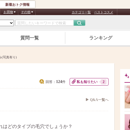
新着おトク情報
お買物
その他
カテゴリ一覧
ベストコスメ
質問一覧
ランキング
(写真有り)
124
回答：
件
私も知りたい
2
Q&A一覧へ
れはどのタイプの毛穴でしょうか？