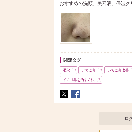
おすすめの洗顔、美容液、保湿ク
関連タグ
毛穴
いちご鼻
いちご鼻改善
イチゴ鼻を治す方法
ポス
シェ
ト
ア
ロ