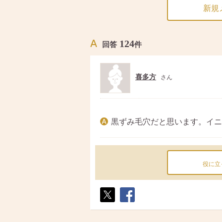
新規
124
回答
件
喜多方
さん
黒ずみ毛穴だと思います。イニ
役に立
ポス
シェ
ト
ア