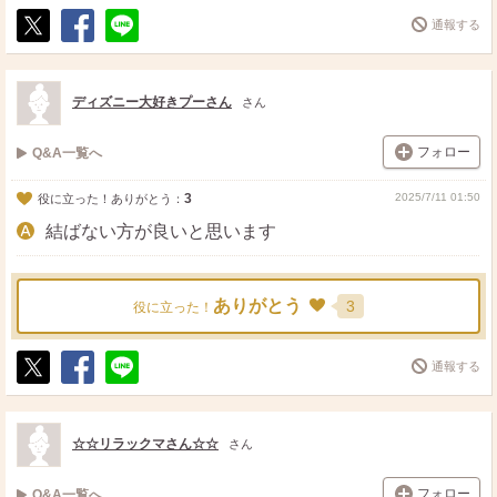
通報する
ポ
シ
送
ス
ェ
る
ト
ア
ディズニー大好きプーさん
さん
フォロー
Q&A一覧へ
3
2025/7/11 01:50
役に立った！ありがとう：
結ばない方が良いと思います
ありがとう
3
役に立った！
通報する
ポ
シ
送
ス
ェ
る
ト
ア
☆☆リラックマさん☆☆
さん
フォロー
Q&A一覧へ