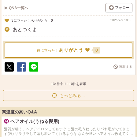
フォロー
Q&A一覧へ
0
2025/7/9 18:33
役に立った！ありがとう：
あとつくよ
ありがとう
0
役に立った！
通報する
ポ
シ
送
ス
ェ
る
ト
ア
134件中
1
-
10
件を表示
もっとみる…
関連度の高いQ&A
ヘアオイル(うねる髪用)
髪質が細く、ヘアアイロンしてもすぐに 髪の毛うねったりパヤ毛がでてきま
す(泣) サラサラして落ち着いてくれるような なんか良いヘアオイル教えてくだ