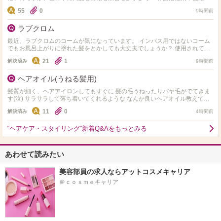
ノンシリコン、アミノ酸系など色々ありますが、…
55
0
9時間前
ラブクロム
最近、ラブクロムのコームが気になっています。 インバス用ではないコーム
でもお風呂上がりに塗れた髪をとかしても大丈夫でしょうか？ 使用されてい
る方どうされてますか？
21
1
解決済み
9時間前
ヘアオイル(うねる髪用)
髪質が細く、ヘアアイロンしてもすぐに 髪の毛うねったりパヤ毛がでてきま
す(泣) サラサラして落ち着いてくれるような なんか良いヘアオイル教えてく
ださい
11
0
解決済み
4時間前
“ヘアケア・スタイリング”新着Q&Aをもっとみる
あわせて読みたい
美容部員の求人ならアットコスメキャリア
＠ｃｏｓｍｅキャリア