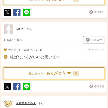
通報する
ポ
シ
送
ス
ェ
る
ト
ア
ぷおか
さん
フォロー
Q&A一覧へ
0
2025/7/9 21:29
役に立った！ありがとう：
結ばない方がいいと思います
ありがとう
0
役に立った！
通報する
ポ
シ
送
ス
ェ
る
ト
ア
★敏感肌まる★
さん