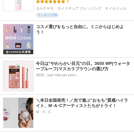
7
カルテＨＤ　モイスチュア クレンジング　オイルジェル
ランキングIN
コスメ選びをもっと自由に。ミニからはじめよ
う！
今日は"やわらかい目元"の日。3650 WP(ウォータ
ープルーフ)マスカラブラウンの選び方
3650（san roku go zero）
＼本日全国発売！／光で遊ぶ”おもち”質感ハイラ
イト、M･A･Cアーティストたちがトライ！
M・A・C