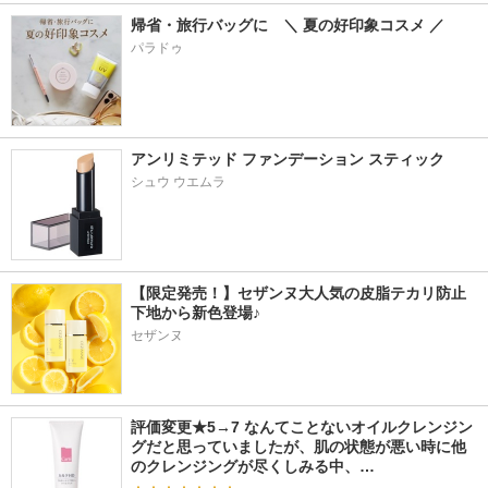
帰省・旅行バッグに　＼ 夏の好印象コスメ ／
パラドゥ
アンリミテッド ファンデーション スティック
シュウ ウエムラ
【限定発売！】セザンヌ大人気の皮脂テカリ防止
下地から新色登場♪
セザンヌ
評価変更★5→7 なんてことないオイルクレンジン
グだと思っていましたが、肌の状態が悪い時に他
のクレンジングが尽くしみる中、…