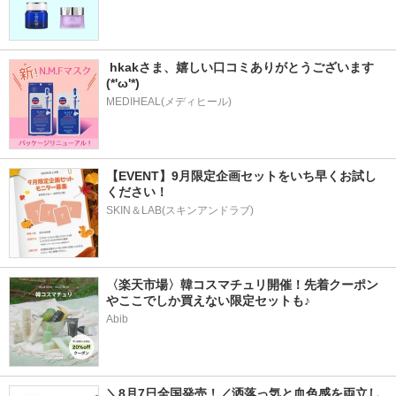
 hkakさま、嬉しい口コミありがとうございます
(*'ω'*)
MEDIHEAL(メディヒール)
【EVENT】9月限定企画セットをいち早くお試し
ください！
SKIN＆LAB(スキンアンドラブ)
〈楽天市場〉韓コスマチュリ開催！先着クーポン
やここでしか買えない限定セットも♪
Abib
＼8月7日全国発売！／洒落っ気と血色感を両立し