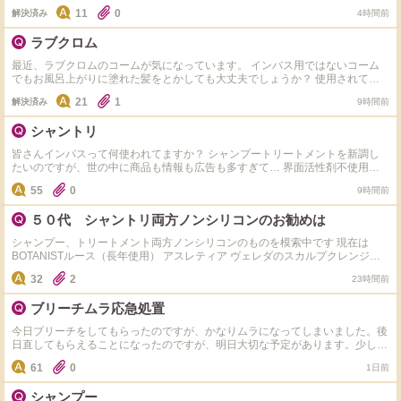
さい
11
0
解決済み
4時間前
ラブクロム
最近、ラブクロムのコームが気になっています。 インバス用ではないコーム
でもお風呂上がりに塗れた髪をとかしても大丈夫でしょうか？ 使用されてい
る方どうされてますか？
21
1
解決済み
9時間前
シャントリ
皆さんインバスって何使われてますか？ シャンプートリートメントを新調し
たいのですが、世の中に商品も情報も広告も多すぎて… 界面活性剤不使用や
ノンシリコン、アミノ酸系など色々ありますが、 一旦皆さまのご愛用のもの
55
0
9時間前
やおすすめを知りたいです。 併せてご自身の髪質や、好きな仕上がりも教え
ていただけると嬉しいです。 よろしくお願いします。 個人的には毛量過多の
５０代 シャントリ両方ノンシリコンのお勧めは
ため仕上がりはしっとりが好みです。同志の方いらっしゃいましたら是非お願
いします。
シャンプー、トリートメント両方ノンシリコンのものを模索中です 現在は
BOTANISTルース（長年使用） アスレティア ヴェレダのスカルプクレンジン
グを 使用中です 基本的にはトリートメントはシリコンありでもいいかも派で
32
2
23時間前
すが、 現在訳あってノンシリコンにしています。 ただシャンプーはノンシリ
コンでも トリートメントはシリコン入りの商品も多くて、中々新規開拓でき
ブリーチムラ応急処置
ません。 皆さまのお勧めがあれば教えていただきたいです！
今日ブリーチをしてもらったのですが、かなりムラになってしまいました。後
日直してもらえることになったのですが、明日大切な予定があります。少しで
もマシになる方法があれば教えて頂きたいです。
61
0
1日前
シャンプー