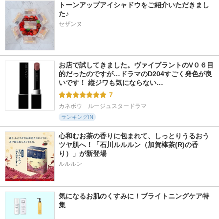
トーンアップアイシャドウをご紹介いただきまし
た♪
セザンヌ
お店で試してきました。ヴァイブラントのV０６目
的だったのですが…ドラマのD204すごく発色が良
いです！ 縦ジワも気にならない…
7
カネボウ　ルージュスタードラマ
ランキングIN
心和むお茶の香りに包まれて、しっとりうるおう
ツヤ肌へ！「石川ルルルン（加賀棒茶(R)の香
り）」が新登場
気になるお肌のくすみに！ブライトニングケア特
集