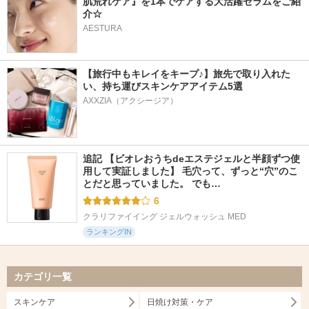
肌荒れケア』を1本でケアする大活躍セラムをご紹
介☆
AESTURA
【旅行中もキレイをキープ♪】旅先で取り入れた
い、持ち運びスキンケアアイテム5選
AXXZIA（アクシージア）
追記 【ビオレおうちdeエステジェルと半顔ずつ使
用して実証しました】 毛穴って、ずっと“穴”のこ
とだと思っていました。 でも…
6
クラリファイイング ジェルウォッシュ MED
ランキングIN
カテゴリ一覧
スキンケア
日焼け対策・ケア