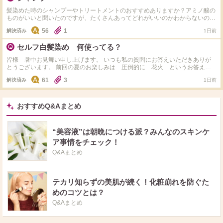
髪染めた時のシャンプーやトリートメントのおすすめありますか？アミノ酸の
ものがいいと聞いたのですが、たくさんあってどれがいいのかわからないの
で、教えて欲しいです！ 髪質は細くて柔らかいです！
56
1
解決済み
1日前
セルフ白髪染め 何使ってる？
皆様 暑中お見舞い申し上げます。 いつも私の質問にお答えいただきありが
とうございます。 前回の夏のお楽しみは 圧倒的に 花火 というお答えが
ダントツでした。 いつも本当にありがとうございます！ さて本日の質問で
61
3
解決済み
1日前
す。 サロンでの白髪染めまでちょこっとセルフで染めるとき、カラー材はど
んなものを使用してますか？ 私はサイオスのクリームタイプを使用していま
す。 ドラッグストアで３９８円くらいでとてもお安く、染まりもよく気軽に
染められ重宝しています。 これいいよ、これ使ってるよというのがあればシ
おすすめQ&Aまとめ
ェアしてください。 お値段、使い心地など教えてくださるとうれしいです。
できるだけ お返事コメントさせていただきます。 いつもありがとうござい
ます！
“美容液”は朝晩につける派？みんなのスキンケ
ア事情をチェック！
Q&Aまとめ
テカリ知らずの美肌が続く！化粧崩れを防ぐた
めのコツとは？
Q&Aまとめ