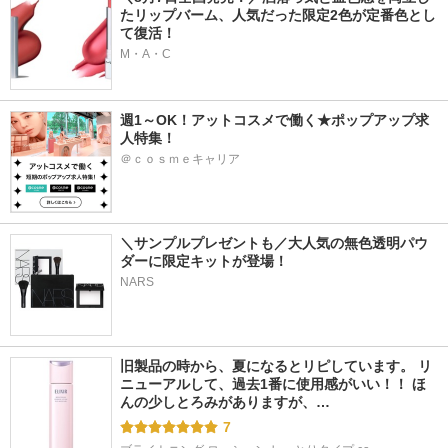
たリップバーム、人気だった限定2色が定番色とし
て復活！
M・A・C
週1～OK！アットコスメで働く★ポップアップ求
人特集！
＠ｃｏｓｍｅキャリア
＼サンプルプレゼントも／大人気の無色透明パウ
ダーに限定キットが登場！
NARS
旧製品の時から、夏になるとリピしています。 リ
ニューアルして、過去1番に使用感がいい！！ ほ
んの少しとろみがありますが、…
7