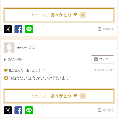
ありがとう
0
役に立った！
通報する
ポ
シ
送
ス
ェ
る
ト
ア
awtgw
さん
フォロー
Q&A一覧へ
0
2025/7/19 23:47
役に立った！ありがとう：
結ばないほうがいいと思います
ありがとう
0
役に立った！
通報する
ポ
シ
送