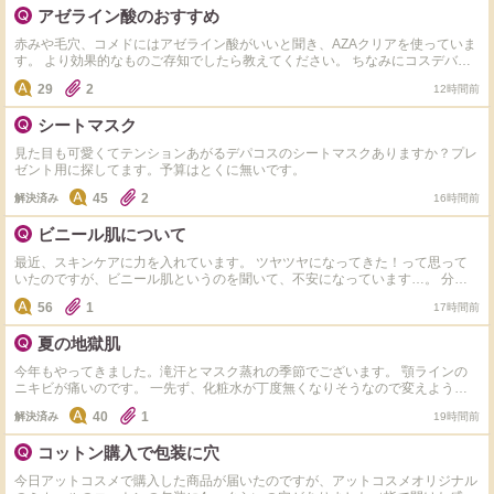
アゼライン酸のおすすめ
赤みや毛穴、コメドにはアゼライン酸がいいと聞き、AZAクリアを使っていま
す。 より効果的なものご存知でしたら教えてください。 ちなみにコスデバハ
が気になっています。
29
2
12時間前
シートマスク
見た目も可愛くてテンションあがるデパコスのシートマスクありますか？プレ
ゼント用に探してます。予算はとくに無いです。
45
2
解決済み
16時間前
ビニール肌について
最近、スキンケアに力を入れています。 ツヤツヤになってきた！って思って
いたのですが、ビニール肌というのを聞いて、不安になっています…。 分か
りやすい見分け方とかありますか？ 調べたところ、 ・肌荒れ→無し ・洗顔や
56
1
17時間前
スキンケアのピリつき→無し ・触った時のごわつき→無し です。 他にもあれ
ば、教えていただきたいです。
夏の地獄肌
今年もやってきました。滝汗とマスク蒸れの季節でございます。 顎ラインの
ニキビが痛いのです。 一先ず、化粧水が丁度無くなりそうなので変えようと
思うんですが、純粋に水分入れるのに重点を置くか、ビタミンCかアゼライン
40
1
解決済み
19時間前
酸を入れるか悩んでいます。 化粧水なにがいいでしょう？できれば3000円以
下でお願いします。
コットン購入で包装に穴
今日アットコスメで購入した商品が届いたのですが、アットコスメオリジナル