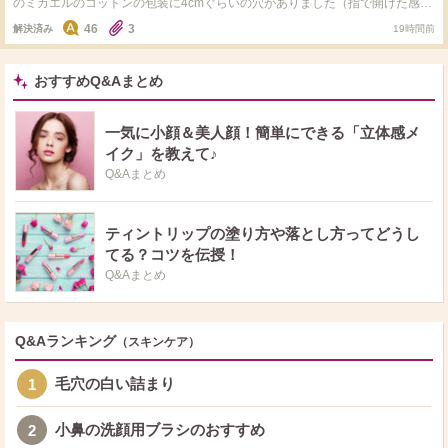
のミカエルのコットンの包装に4cmぐらいの穴がありました（指で開けた感じ
でした）他にも購入していて梱包の箱サイズぎりぎりで入ってたので、空気を
46
3
解決済み
19時間前
抜くため開けられたと思うのですが、これって普通にあることですか？
おすすめQ&Aまとめ
一気に小顔＆美人顔！簡単にできる「立体感メ
イク」を教えて♪
Q&Aまとめ
ティントリップの塗り方や落とし方ってどうし
てる？コツを伝授！
Q&Aまとめ
Q&Aランキング
（スキンケア）
毛穴の白い詰まり
1
小鼻の洗顔用ブラシのおすすめ
2