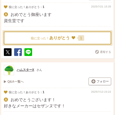
1
2025/7/21 15:35
役に立った！ありがとう：
おめでとう御座います
資生堂です
ありがとう
1
役に立った！
通報する
ポ
シ
送
ス
ェ
る
ト
ア
ハムスターX
さん
フォロー
Q&A一覧へ
1
2025/7/13 23:22
役に立った！ありがとう：
おめでとうございます！
好きなメーカーはセザンヌです！