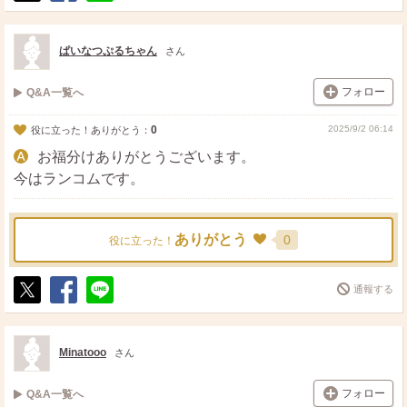
ポ
シ
送
ス
ェ
る
ト
ア
ぱいなつぷるちゃん
さん
フォロー
Q&A一覧へ
0
2025/9/2 06:14
役に立った！ありがとう：
お福分けありがとうございます。
今はランコムです。
ありがとう
0
役に立った！
通報する
ポ
シ
送
ス
ェ
る
ト
ア
Minatooo
さん
フォロー
Q&A一覧へ