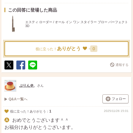
この回答に登場した商品
エスティ ローダー / オール イン ワン スタイラー ブロー パーフェクト
3D
ありがとう
0
役に立った！
通報する
ポ
シ
送
ス
ェ
る
ト
ア
ぷりん＠.
さん
フォロー
Q&A一覧へ
1
2025/11/26 15:01
役に立った！ありがとう：
おめでとうございます＾＾
お福分けありがとうございます。