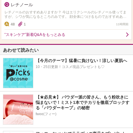
レチノール
レチノールのおすすめありますか？ 今はエリクシールのレチノール使ってま
すが、シワが気になるところのみです。 顔全体につけるものでおすすめあれ
ば知りたいです！ レチノールよりハイドロキノンやト…
48
1
11時間前
“スキンケア”新着Q&Aをもっとみる
あわせて読みたい
【今月のテーマ】猛暑に負けない！涼しい夏肌へ
10・25日更新！コスメ現品プレゼントも♡
【★必見★】 パウダー派の皆さん、もう粉吹きに
悩まないで！ミスト1本でテカリを徹底ブロックす
る「パウダーキープ」の秘密
fwee(フィー)