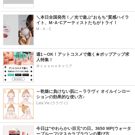
＼本日全国発売！／光で遊ぶ”おもち”質感ハイラ
イト、M･A･Cアーティストたちがトライ！
M・A・C
週1～OK！アットコスメで働く★ポップアップ求
人特集！
＠ｃｏｓｍｅキャリア
～乾燥に負けない肌に～ララヴィ オイルインロー
ションの効果的な使い方♪
Lala Vie (ララヴィ)
今日は"やわらかい目元"の日。3650 WP(ウォータ
ープルーフ)マスカラブラウンの選び方