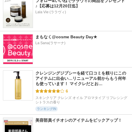
フォロー&いいねでララヴィの商品をプレゼント
♪【応募は12月20日迄】
Lala Vie (ララヴィ)
まもなく@cosme Beauty Day★
La Sana(ラサーナ)
クレンジングジプシーを経て口コミを頼りにこの
アイテムに出会い…リニューアル前からもう何年
も使っています！ マイクレだとお…
6
スキンクリア クレンズ オイル アロマタイプ リフレシング
シトラスの香り
ランキングIN
美容部員イチオシのアイテムをピックアップ！