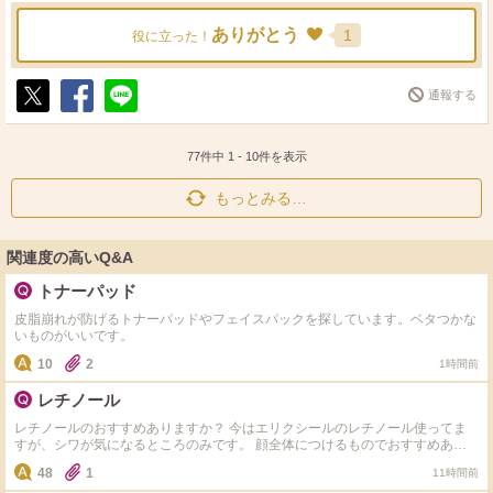
ありがとう
1
役に立った！
通報する
ポ
シ
送
ス
ェ
る
ト
ア
77件中
1
-
10
件を表示
もっとみる…
関連度の高いQ&A
トナーパッド
皮脂崩れが防げるトナーパッドやフェイスパックを探しています。ベタつかな
いものがいいです。
10
2
1時間前
レチノール
レチノールのおすすめありますか？ 今はエリクシールのレチノール使ってま
すが、シワが気になるところのみです。 顔全体につけるものでおすすめあれ
ば知りたいです！ レチノールよりハイドロキノンやトレチノインの方が効果
48
1
11時間前
的ですか？