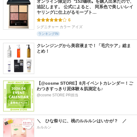
オンライン限定の〝152囁咲〟を購入出来たので、
追記します。 公式によると、 同系色で美しいレイ
ヤリングに仕上がるモーブト…
6
シグニチャー カラー アイズ
ランキングIN
クレンジングから美容液まで！「毛穴ケア」総ま
とめ！
【@cosme STORE】8月イベントカレンダー！ご
わつきすっきり泥体験＆肌測定も♪
@cosme STORE PR担当
＼　ひな祭りに、桃のルルルンはいかが？　／
ルルルン