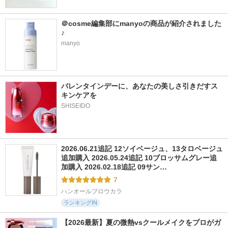
＠cosme編集部にmanyoの商品が紹介されました
♪
manyo
バレンタインデーに、あなたの美しさ引きだすス
キンケアを
SHISEIDO
2026.06.21追記 12ソイベージュ、13タロベージュ
追加購入 2026.05.24追記 10ブロッサムグレー追
加購入 2026.02.18追記 09サン…
7
ハンオールブロウカラ
ランキングIN
【2026最新】夏の微熱vsクールメイクをプロがガ