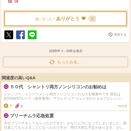
ありがとう
0
役に立った！
通報する
ポ
シ
送
ス
ェ
る
ト
ア
103件中
1
-
10
件を表示
もっとみる…
関連度の高いQ&A
５０代 シャントリ両方ノンシリコンのお勧めは
シャンプー、トリートメント両方ノンシリコンのものを模索中です 現在は
BOTANISTルース（長年使用） アスレティア ヴェレダのスカルプクレンジン
グを 使用中です 基本的にはトリートメントはシリコンありでもいいかも派で
7
0
59分前
すが、 現在訳あってノンシリコンにしています。 ただシャンプーはノンシリ
コンでも トリートメントはシリコン入りの商品も多くて、中々新規開拓でき
ブリーチムラ応急処置
ません。 皆さまのお勧めがあれば教えていただきたいです！
今日ブリーチをしてもらったのですが、かなりムラになってしまいました。後
日直してもらえることになったのですが、明日大切な予定があります。少しで