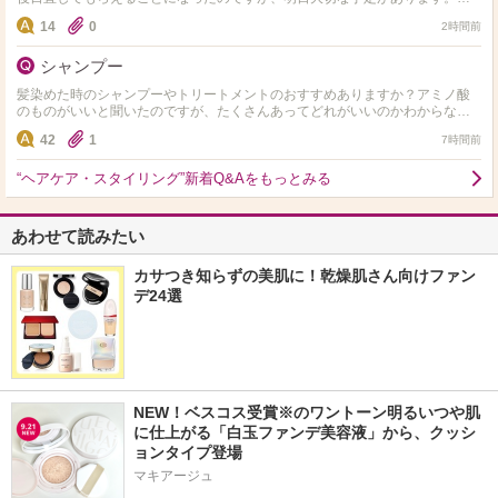
しでもマシになる方法があれば教えて頂きたいです。
14
0
2時間前
シャンプー
髪染めた時のシャンプーやトリートメントのおすすめありますか？アミノ酸
のものがいいと聞いたのですが、たくさんあってどれがいいのかわからない
ので、教えて欲しいです！ 髪質は細くて柔らかいです！
42
1
7時間前
“ヘアケア・スタイリング”新着Q&Aをもっとみる
あわせて読みたい
カサつき知らずの美肌に！乾燥肌さん向けファン
デ24選
NEW！ベスコス受賞※のワントーン明るいつや肌
に仕上がる「白玉ファンデ美容液」から、クッシ
ョンタイプ登場
マキアージュ