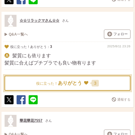
ポ
シ
送
ス
ェ
る
ト
ア
☆☆リラックマさん☆☆
さん
フォロー
Q&A一覧へ
3
2025/8/11 23:26
役に立った！ありがとう：
髪質にも依ります
髪質に合えばプチプラでも良い物有ります
ありがとう
3
役に立った！
通報する
ポ
シ
送
ス
ェ
る
ト
ア
華花華花7557
さん
フォロー
Q&A一覧へ