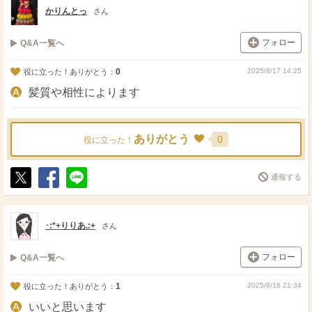
かりんとっ
さん
フォロー
Q&A一覧へ
0
2025/8/17 14:25
役に立った！ありがとう：
髪質や相性によります
ありがとう
0
役に立った！
通報する
ポ
シ
送
ス
ェ
る
ト
ア
･:*+りりあ.:+
さん
フォロー
Q&A一覧へ
1
2025/8/16 21:34
役に立った！ありがとう：
いいと思います