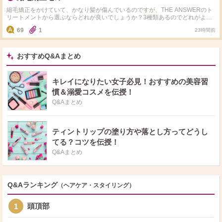
てます。 ダメージ毛ではないのですが、何か改善する方法はありませんか？
縮毛矯正をかけていて、かなり髪が傷んでいるのですが、THE ANSWERのト
リートメントから選ぶならどれが良いでしょうか？3種類あるのでどれがよい
か分からず悩んでいます。
69
1
23時間前
おすすめQ&Aまとめ
キレイになりたい女子必見！おすすめの美容習
慣＆溺愛コスメを伝授！
Q&Aまとめ
ティントリップの塗り方や落とし方ってどうし
てる？コツを伝授！
Q&Aまとめ
Q&Aランキング
（ヘアケア・スタイリング）
頭頂部
1