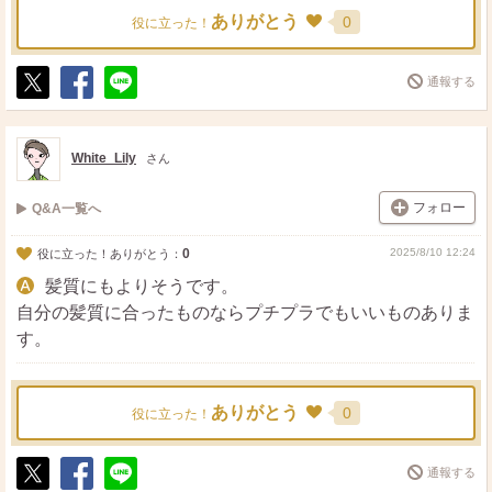
ありがとう
0
役に立った！
通報する
ポ
シ
送
ス
ェ
る
ト
ア
White_Lily
さん
フォロー
Q&A一覧へ
0
2025/8/10 12:24
役に立った！ありがとう：
髪質にもよりそうです。
自分の髪質に合ったものならプチプラでもいいものありま
す。
ありがとう
0
役に立った！
通報する