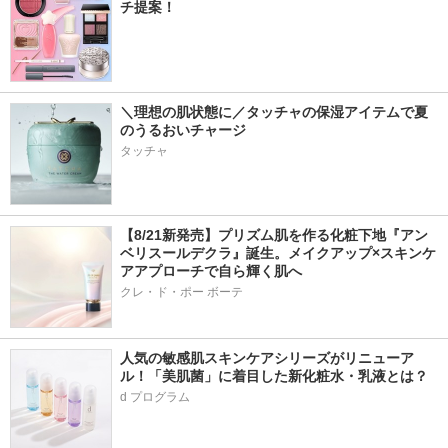
チ提案！
＼理想の肌状態に／タッチャの保湿アイテムで夏
のうるおいチャージ
タッチャ
【8/21新発売】プリズム肌を作る化粧下地『アン
ベリスールデクラ』誕生。メイクアップ×スキンケ
アアプローチで自ら輝く肌へ
クレ・ド・ポー ボーテ
人気の敏感肌スキンケアシリーズがリニューア
ル！「美肌菌」に着目した新化粧水・乳液とは？
d プログラム