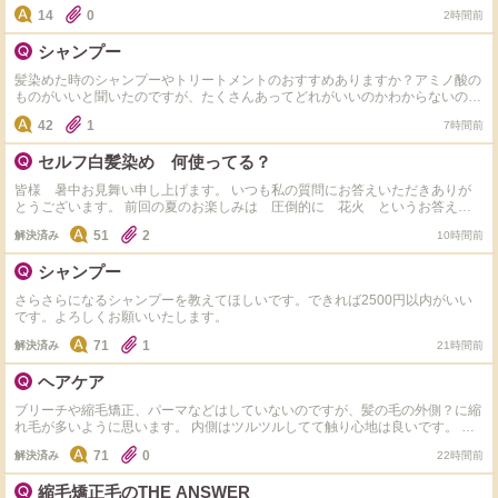
もマシになる方法があれば教えて頂きたいです。
14
0
2時間前
シャンプー
髪染めた時のシャンプーやトリートメントのおすすめありますか？アミノ酸の
ものがいいと聞いたのですが、たくさんあってどれがいいのかわからないの
で、教えて欲しいです！ 髪質は細くて柔らかいです！
42
1
7時間前
セルフ白髪染め 何使ってる？
皆様 暑中お見舞い申し上げます。 いつも私の質問にお答えいただきありが
とうございます。 前回の夏のお楽しみは 圧倒的に 花火 というお答えが
ダントツでした。 いつも本当にありがとうございます！ さて本日の質問で
51
2
解決済み
10時間前
す。 サロンでの白髪染めまでちょこっとセルフで染めるとき、カラー材はど
んなものを使用してますか？ 私はサイオスのクリームタイプを使用していま
シャンプー
す。 ドラッグストアで３９８円くらいでとてもお安く、染まりもよく気軽に
染められ重宝しています。 これいいよ、これ使ってるよというのがあればシ
さらさらになるシャンプーを教えてほしいです。できれば2500円以内がいい
ェアしてください。 お値段、使い心地など教えてくださるとうれしいです。
です。よろしくお願いいたします。
できるだけ お返事コメントさせていただきます。 いつもありがとうござい
ます！
71
1
解決済み
21時間前
ヘアケア
ブリーチや縮毛矯正、パーマなどはしていないのですが、髪の毛の外側？に縮
れ毛が多いように思います。 内側はツルツルしてて触り心地は良いです。 基
本的にお風呂から出たらすぐ髪の毛は乾かすようにしています。寝相が悪いの
71
0
解決済み
22時間前
で、ダメージを与えているとしたらそこなのかもしれないです。 シャンプー
とコンディショナーはエッセンシャル、ミルクはプリュスオー、オイルはモロ
縮毛矯正毛のTHE ANSWER
ッカンを使用しています。 ドライヤーはパナソニックの風が強いやつを使っ