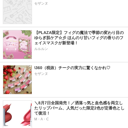
セザンヌ
【PLAZA限定】フィグの魔法で季節の変わり目の
ゆらぎ肌ケア☆彡 ほんのり甘いフィグの香りのフ
ェイスマスクが新登場！
ルルルン
\360（税抜）チークの実力に驚くなかれ♡
セザンヌ
＼8月7日全国発売！／洒落っ気と血色感を両立し
たリップバーム、人気だった限定2色が定番色とし
て復活！
M・A・C