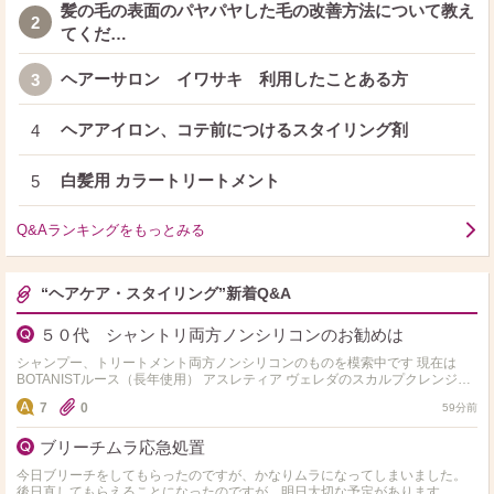
髪の毛の表面のパヤパヤした毛の改善方法について教え
2
てくだ…
ヘアーサロン イワサキ 利用したことある方
3
ヘアアイロン、コテ前につけるスタイリング剤
4
白髪用 カラートリートメント
5
Q&Aランキングをもっとみる
“ヘアケア・スタイリング”新着Q&A
５０代 シャントリ両方ノンシリコンのお勧めは
シャンプー、トリートメント両方ノンシリコンのものを模索中です 現在は
BOTANISTルース（長年使用） アスレティア ヴェレダのスカルプクレンジン
グを 使用中です 基本的にはトリート…
7
0
59分前
ブリーチムラ応急処置
今日ブリーチをしてもらったのですが、かなりムラになってしまいました。
後日直してもらえることになったのですが、明日大切な予定があります。少