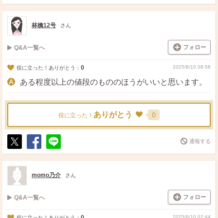
ポ
シ
送
ス
ェ
る
ト
ア
林檎12号
さん
フォロー
Q&A一覧へ
0
2025/8/10 08:58
役に立った！ありがとう：
ある程度以上の値段のもののほうがいいと思います。
ありがとう
0
役に立った！
通報する
ポ
シ
送
ス
ェ
る
ト
ア
momo乃介
さん
フォロー
Q&A一覧へ
0
2025/8/10 02:44
役に立った！ありがとう：