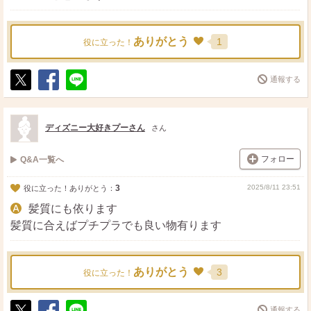
ありがとう
1
役に立った！
通報する
ポ
シ
送
ス
ェ
る
ト
ア
ディズニー大好きプーさん
さん
フォロー
Q&A一覧へ
3
2025/8/11 23:51
役に立った！ありがとう：
髪質にも依ります
髪質に合えばプチプラでも良い物有ります
ありがとう
3
役に立った！
通報する