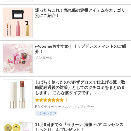
迷ったらこれ！売れ筋の定番アイテムをカテゴリ
別にご紹介！
@cosmeおすすめ｜リップドレスティントのご紹
介！
メンターム
しばらく使ったので必ずグロスで仕上げる派（数
時間経過後の対策）としてのクチコミをまとめ直
します。 こんな唇タイプです。 …
7
RMK デューイーメルト リップカラー
ランキングIN
11月8日まで☆『ラサーナ 海藻 ヘア エッセンス 
しっとり』をプレゼント！