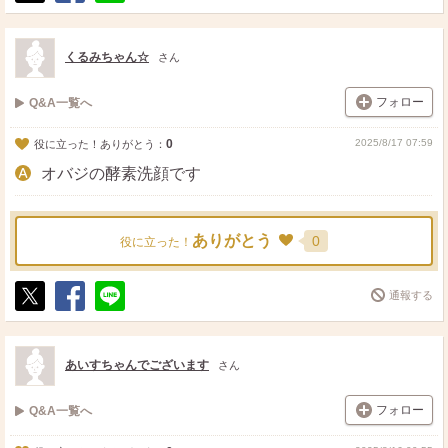
ポ
シ
送
ス
ェ
る
ト
ア
くるみちゃん☆
さん
フォロー
Q&A一覧へ
0
2025/8/17 07:59
役に立った！ありがとう：
オバジの酵素洗顔です
ありがとう
0
役に立った！
通報する
ポ
シ
送
ス
ェ
る
ト
ア
あいすちゃんでございます
さん
フォロー
Q&A一覧へ