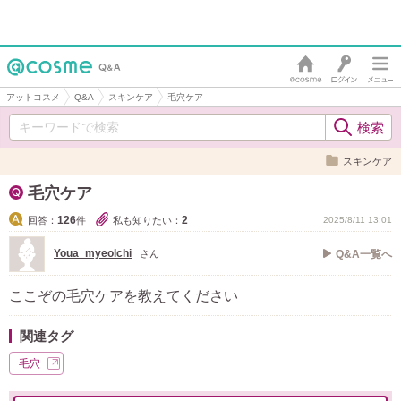
アットコスメ
Q&A
スキンケア
毛穴ケア
スキンケア
毛穴ケア
126
2
回答：
件
私も知りたい：
2025/8/11 13:01
Youa_myeolchi
さん
Q&A一覧へ
ここぞの毛穴ケアを教えてください
関連タグ
毛穴