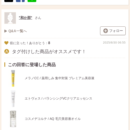
ポ
シ
送
ス
ェ
る
ト
ア
*和か那*
さん
フォロー
Q&A一覧へ
8
2025/8/30 06:55
役に立った！ありがとう：
タグ付けした商品がオススメです！
この回答に登場した商品
メラノCC / 薬用しみ 集中対策 プレミアム美容液
エトヴォス / バランシングVCクリアエッセンス
コスメデコルテ / AQ 毛穴美容液オイル