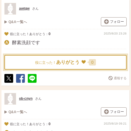
ト
ア
awtgw
さん
フォロー
Q&A一覧へ
0
2025/8/20 23:26
役に立った！ありがとう：
酵素洗顔です
ありがとう
0
役に立った！
通報する
ポ
シ
送
ス
ェ
る
ト
ア
ob-cnyn
さん
フォロー
Q&A一覧へ
0
2025/8/19 09:21
役に立った！ありがとう：