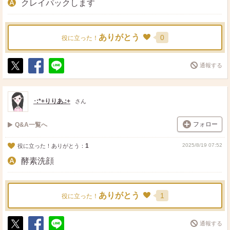
クレイパックします
ありがとう
0
役に立った！
通報する
ポ
シ
送
ス
ェ
る
ト
ア
･:*+りりあ.:+
さん
フォロー
Q&A一覧へ
1
2025/8/19 07:52
役に立った！ありがとう：
酵素洗顔
ありがとう
1
役に立った！
通報する