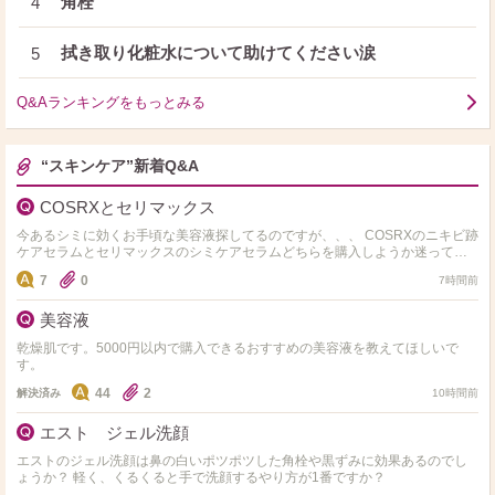
角栓
4
拭き取り化粧水について助けてください涙
5
Q&Aランキングをもっとみる
“スキンケア”新着Q&A
COSRXとセリマックス
今あるシミに効くお手頃な美容液探してるのですが、、、 COSRXのニキビ跡
ケアセラムとセリマックスのシミケアセラムどちらを購入しようか迷ってま
す。 実際使用された事ある方是非おすすめ教えて…
7
0
7時間前
美容液
乾燥肌です。5000円以内で購入できるおすすめの美容液を教えてほしいで
す。
44
2
解決済み
10時間前
エスト ジェル洗顔
エストのジェル洗顔は鼻の白いポツポツした角栓や黒ずみに効果あるのでし
ょうか？ 軽く、くるくると手で洗顔するやり方が1番ですか？