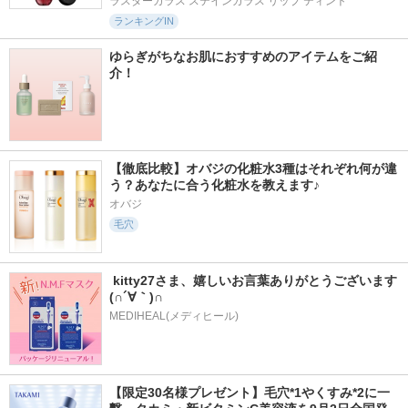
ラスターガラス ステインガラス リップ ティント
ランキングIN
ゆらぎがちなお肌におすすめのアイテムをご紹
介！
【徹底比較】オバジの化粧水3種はそれぞれ何が違
う？あなたに合う化粧水を教えます♪
オバジ
毛穴
 kitty27さま、嬉しいお言葉ありがとうございます
(∩´∀｀)∩
MEDIHEAL(メディヒール)
【限定30名様プレゼント】毛穴*1やくすみ*2に一