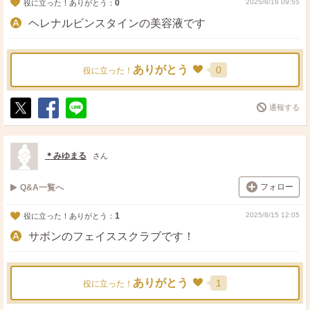
0
2025/8/16 09:55
役に立った！ありがとう：
ヘレナルビンスタインの美容液です
ありがとう
0
役に立った！
通報する
ポ
シ
送
ス
ェ
る
ト
ア
＊みゆまる
さん
フォロー
Q&A一覧へ
1
2025/8/15 12:05
役に立った！ありがとう：
サボンのフェイススクラブです！
ありがとう
1
役に立った！