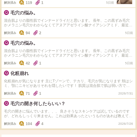
119
1
解決済み
5日前
毛穴の悩み。
混合肌よりの脂性肌でインナードライだと思います。 長年、この黒ずみ毛穴
かメラニン毛穴かわからなくてアヌアアゼライン酸ナイアシンアミド、最近コ
スアールエックスのBHAを使い始めて週2～3で継続していますが使った日は
94
2
解決済み
5日前
毛穴が薄く見えるのですが他の日はいつもと変わらず黒いです。朝はミシャの
ビタミンCを使っています。 お風呂上がりや、スキンケア直後は目立ちにくい
毛穴の悩み。
のですが10分ぐらい経つといつも元に戻ってしまいます。 オススメのスキン
ケア教えてください
混合肌よりの脂性肌でインナードライだと思います。 長年、この黒ずみ毛穴
かメラニン毛穴かわからなくてアヌアアゼライン酸ナイアシンアミド、最近コ
スアールエックスのBHAを使い始めて週2～3で継続していますが使った日は
42
1
解決済み
5日前
毛穴が薄く見えるのですが他の日はいつもと変わらず黒いです。朝はミシャの
ビタミンCを使っています。 お風呂上がりや、スキンケア直後は目立ちにくい
化粧崩れ
のですが10分ぐらい経つといつも元に戻ってしまいます。 オススメのスキン
ケア教えてください
化粧崩れが気になります 主にTゾーンで、テカリ、毛穴が気になります 頬はシ
ミ、顎にニキビがありそれを隠したいです！ 肌質は混合肌で肌は弱い方です
今はアルビオンの下地とパウダーファンデーションを使っています！ おすす
71
1
解決済み
2026/7/31
めの下地、ファンデーションを教えて頂きたいです マット肌が好きで、ベタ
つくのは苦手です！ よろしくお願いいたします！
毛穴の開き何したらいい？
毛穴の開きに悩んでいます、、、 良さそうなスキンケアは試しているのです
が、どれもしっくり来ません。これは効果あったというものがあれば教えてく
ださい！
104
4
解決済み
2026/7/26