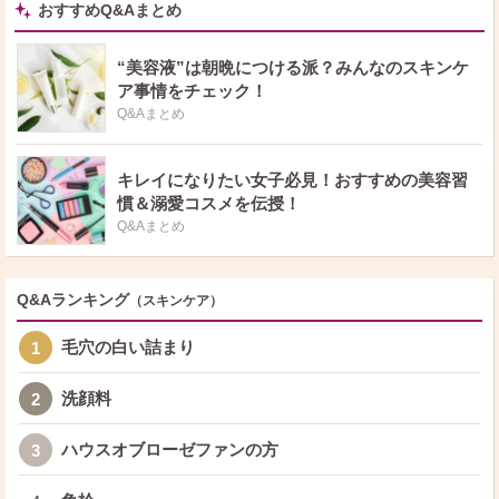
おすすめQ&Aまとめ
“美容液”は朝晩につける派？みんなのスキンケ
ア事情をチェック！
Q&Aまとめ
キレイになりたい女子必見！おすすめの美容習
慣＆溺愛コスメを伝授！
Q&Aまとめ
Q&Aランキング
（スキンケア）
毛穴の白い詰まり
1
洗顔料
2
ハウスオブローゼファンの方
3