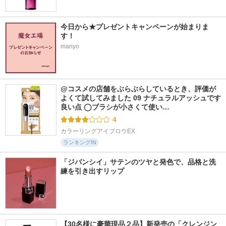
今日から★プレゼントキャンペーンが始まりま
す！
manyo
@コスメの店舗をぶらぶらしているとき、評価が
よくて試してみました 09 ナチュラルアッシュです 
良い点 ◯ブラシが小さくて使い…
4
カラーリングアイブロウEX
ランキングIN
「ジバンシイ」サテンのツヤと発色で、品格と洗
練を引き出すリップ
【30名様に豪華現品２品】新発売の「クレンジン