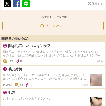
通報する
ポ
シ
送
ス
ェ
る
ト
ア
126件中
1
-
10
件を表示
もっとみる…
関連度の高いQ&A
開き毛穴にいいスキンケア
開き毛穴にはトゥベール化粧水が良いと見たので購入しようと考えています。
その場合、他にどの商品と合わせればいいのでしょうか？ 朝はビタミンCがい
いと見たのでオバジセラムなど購入を考えていますが、 夜だと何がいいので
127
5
4日前
しょうか。 また、クリームなども何と合わせればいいのか…。成分など…お
願いします。
毛穴改善
肌の写真があります。 20代後半です。 これは開き毛穴でしょう
か？たるみ毛穴でしょうか？ また、改善にオススメな商品があれ
ば教えていただきたいです。
55
1
解決済み
4日前
毛穴
おすすめのスキンケア教えてください。