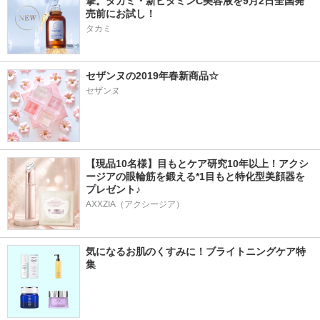
撃。タカミ・新ビタミンC美容液を9月2日全国発
売前にお試し！
タカミ
セザンヌの2019年春新商品☆
セザンヌ
【現品10名様】目もとケア研究10年以上！アクシ
ージアの眼輪筋を鍛える*1目もと特化型美顔器を
プレゼント♪
AXXZIA（アクシージア）
気になるお肌のくすみに！ブライトニングケア特
集