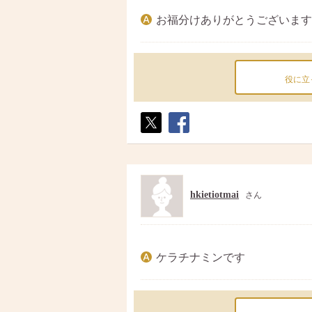
お福分けありがとうございます
役に立
ポス
シェ
ト
ア
hkietiotmai
さん
ケラチナミンです