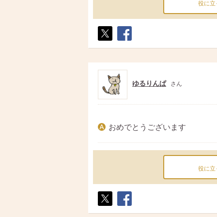
役に立
ポス
シェ
ト
ア
ゆるりんぱ
さん
おめでとうございます
役に立
ポス
シェ
ト
ア