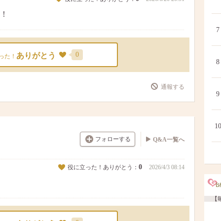
！
7
0
ありがとう
った！
8
通報する
9
1
フォローする
Q&A一覧へ
0
役に立った！ありがとう：
2026/4/3 08:14
【毎