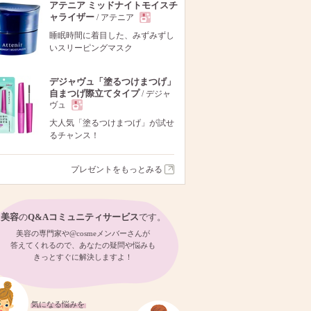
アテニア ミッドナイトモイスチ
ャライザー
/ アテニア
現
睡眠時間に着目した、みずみずし
いスリーピングマスク
品
デジャヴュ「塗るつけまつげ」
自まつげ際立てタイプ
/ デジャ
ヴュ
現
大人気「塗るつけまつげ」が試せ
るチャンス！
品
プレゼントをもっとみる
美容
の
Q&Aコミュニティサービス
です。
美容の専門家や@cosmeメンバーさんが
答えてくれるので、あなたの疑問や悩みも
きっとすぐに解決しますよ！
気になる悩みを