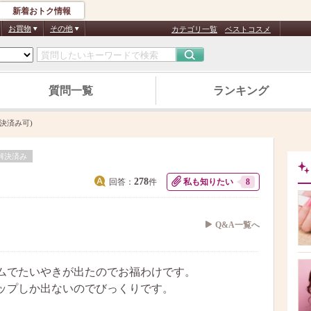
新着おトク情報
お買物
その他
カテゴリ一覧
ベストコスメ
質問一覧
ランキング
決済み可)
解決済み
278
回答：
件
私も知りたい
8
Q&A一覧へ
ムでたいやきが出たのでお福わけです。
ップしか出ないのでびっくりです。