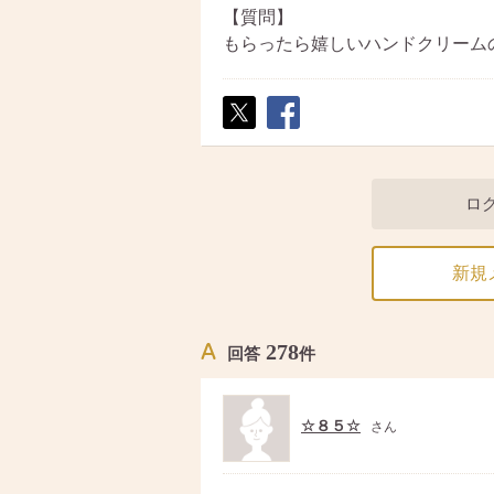
【質問】
もらったら嬉しいハンドクリーム
ポス
シェ
ト
ア
ロ
新規
278
回答
件
☆８５☆
さん