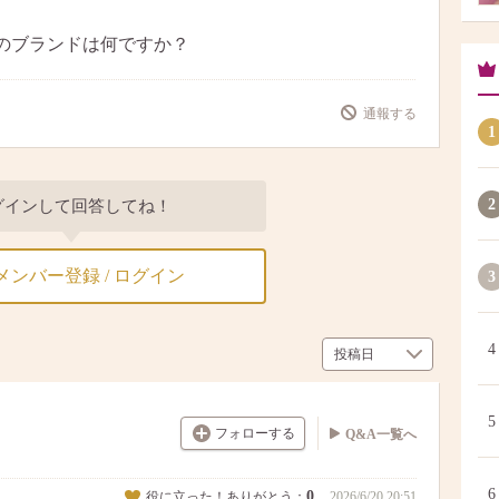
のブランドは何ですか？
通報する
1
2
グインして回答してね！
メンバー登録 / ログイン
3
4
5
フォローする
Q&A一覧へ
6
0
役に立った！ありがとう：
2026/6/20 20:51