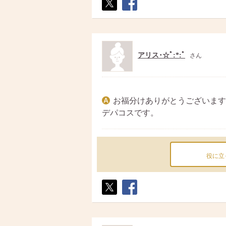
ポス
シェ
ト
ア
アリス･☆ﾟ:*:ﾟ
さん
お福分けありがとうございます
デパコスです。
役に立
ポス
シェ
ト
ア