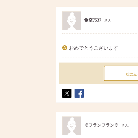
希空7537
さん
おめでとうございます
役に立
ポス
シェ
ト
ア
※フランフラン※
さん