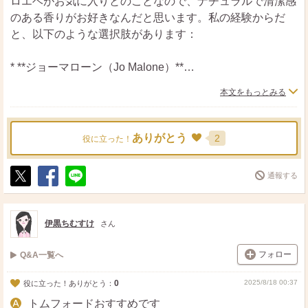
ロエベがお気に入りとのことなので、ナチュラルで清潔感
のある香りがお好きなんだと思います。私の経験からだ
と、以下のような選択肢があります：
* **ジョーマローン（Jo Malone）**
・特に「ウッドセージ＆シーソルト」や「ライム バジル
本文をもっとみる
＆マンダリン」は爽やかで大人っぽく、重くならず使いや
すいです。
* **ブルガリ プールオム**
ありがとう
2
役に立った！
・グリーン系の香りで清潔感があり、ビジネスでもカジュ
アルでも馴染みやすいです。
通報する
* **イソップ パルファムシリーズ**
ポ
シ
送
・「ヒュイルドゥ ソワン」など、柔らかく落ち着いた香
ス
ェ
る
ト
ア
りで、爽やかさと大人っぽさのバランスが絶妙です。
伊黒ちむすけ
さん
* **メゾン フランシス クルジャン**
・「アクア ユニヴェルサリス」や「アクア センティエ
フォロー
Q&A一覧へ
ル」などはフレッシュで軽やか、でも上品で大人っぽい印
象。
0
2025/8/18 00:37
役に立った！ありがとう：
トムフォードおすすめです