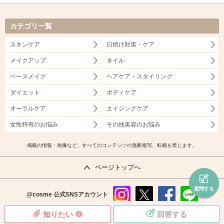
カテゴリ一覧
スキンケア
日焼け対策・ケア
メイクアップ
ネイル
ベースメイク
ヘアケア・スタイリング
ダイエット
ボディケア
オーラルケア
エイジングケア
女性特有のお悩み
その他美容のお悩み
掲載の情報・画像など、すべてのコンテンツの無断複写、転載を禁じます。
ページトップへ
質問する
@cosme
公式SNSアカウント
instag
x
faceb
line
知りたい
回答する
0
ram
ook
copyright©istyle,inc.