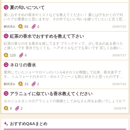
夏の匂いについて
夏におすすめの香水やミストなどを教えてください！ 夏には汗をかくので匂
いケアが重要かと思いますが、その中でもいい匂いを纏っていたいと言う思い
があります。
88
4
解決済み
2026/7/22
紅茶の香水でおすすめを教えて下さい
紅茶の香りのする香水を探してます ブラックティで、少し甘みのある香りだ
と嬉しいです 香水でなくても、ヘアオイルなどでも良いです 宜しくお願いし
ます
125
4
2026/7/17
ネロリの香水
愛用していたジョーマローンのバジル&ネロリが廃盤して以来、香水迷子で
す。 トムフォードのネロリ・ポルトフィーノも割と好きだと思ったのです
が、香りが飛ぶのが早すぎる上に高価なので迷っています。 他に近い香りが
33
2
解決済み
2026/7/10
あれば教えてほしいです。
アラニュイに似ている香水教えてください
セルジュルタンスのアラニュイの後継としてみなさん何をお使いでしょうか？
9
2
2026/7/9
おすすめQ&Aまとめ