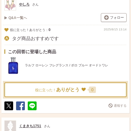
ト
ア
やしろ
さん
フォロー
Q&A一覧へ
0
2025/8/15 13:14
役に立った！ありがとう：
タグ商品おすすめです
この回答に登場した商品
ラルフ ローレン フレグランス / ポロ ブルー オードトワレ
ありがとう
0
役に立った！
通報する
ポ
シ
送
ス
ェ
る
ト
ア
くまきち1751
さん