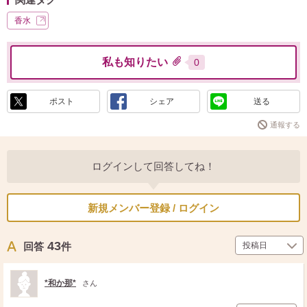
香水
私も知りたい
0
ポスト
シェア
送る
通報する
ログインして回答してね！
新規メンバー登録 / ログイン
43
回答
件
*和か那*
さん