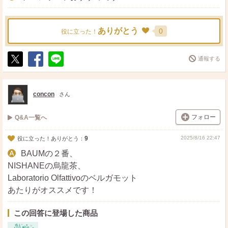
個人的には、香りの強さが控えめで、トップが爽やか・ミ
ドルで落ち着くタイプが、ロエベに近いイメージで使いや
すかったです。試す時は必ず肌にスプレーして時間を置い
ありがとう
0
役に立った！
て香りの変化を確かめると、自分に合うか判断しやすいで
す。
通報する
ポ
シ
送
ス
ェ
る
ト
ア
concon
さん
フォロー
Q&A一覧へ
9
2025/8/16 22:47
役に立った！ありがとう：
BAUMの２番、
NISHANEの烏龍茶、
Laboratorio Olfattivoのベルガモット
あたりがオススメです！
この回答に登場した商品