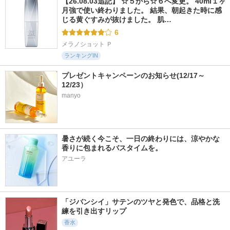
【26.08.03追記】 ☆５から☆６へ変更。 40ml１ヶ
月強で使い終わりました。 結果、朝起きた時に感
じる黄ぐすみが抜けました。 肌…
6
メラノショット Ｐ
ランキングIN
プレゼントキャンペーンのお知らせ(12/17～
12/23）
manyo
暑さが続く今こそ、一日の終わりには、涼やかな
香りに包まれるバスタイムを。
アユーラ
「ジバンシイ」サテンのツヤと発色で、品格と洗
練を引き出すリップ
香水