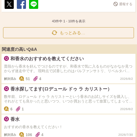
通報する
ポ
シ
送
ス
ェ
る
ト
ア
43件中
1
-
10
件を表示
もっとみる…
関連度の高いQ&A
和香水のおすすめを教えてください
普段から香水を好んでつけるのですが、和香水で気に入るものがなかなか見つ
からず迷走中です。 現時点で試香したのはパルファンサトリ、リベルタパフ
ューム、破天荒、ジェイセント、KITOWA、武蔵野ワークス、canomaあたり
51
4
解決済み
2026/8/2
です。 もし上記ブランド以外でも使っているものがあるよ！という方はぜひ
教えてください(^ ^)
香水探してます(ロデュール ドゥ ラ カリストー）
数年前、ロデュール ドゥ ラ カリストーという香水のお試しサイズを購入し、
それがとても良かったと思いつつ、いつか買おうと思って放置してしまってい
ました。 先程調べたところ、ホームページは乗っ取られている？ようで、メ
6
1
2026/8/2
ルカリなどにも出品はなく、販売している場所にたどり着けません。 どなた
か、この香水が今どこで買えるかご存知の方がいれば教えていただきたいで
香水
す。 また、もし買えないのであれば、その理由と、似ている香水なども教え
ていただけると嬉しいです♪
おすすめの香水を教えてください！
106
4
解決済み
2026/7/30