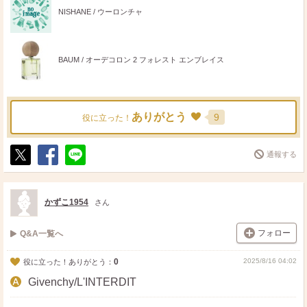
NISHANE / ウーロンチャ
BAUM / オーデコロン 2 フォレスト エンブレイス
ありがとう
9
役に立った！
通報する
ポ
シ
送
ス
ェ
る
ト
ア
かずこ1954
さん
フォロー
Q&A一覧へ
0
2025/8/16 04:02
役に立った！ありがとう：
Givenchy/L'INTERDIT