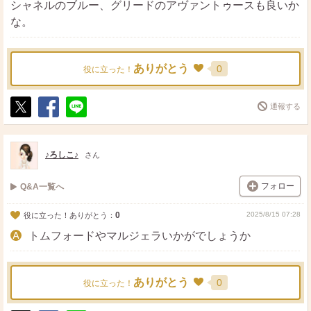
シャネルのブルー、グリードのアヴァントゥースも良いか
な。
ありがとう
0
役に立った！
通報する
ポ
シ
送
ス
ェ
る
ト
ア
♪ろしこ♪
さん
フォロー
Q&A一覧へ
0
2025/8/15 07:28
役に立った！ありがとう：
トムフォードやマルジェラいかがでしょうか
ありがとう
0
役に立った！