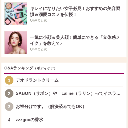
キレイになりたい女子必見！おすすめの美容習
慣＆溺愛コスメを伝授！
Q&Aまとめ
一気に小顔＆美人顔！簡単にできる「立体感メ
イク」を教えて♪
Q&Aまとめ
Q&Aランキング
（ボディケア）
デオドラントクリーム
1
SABON（サボン）や Laline（ラリン）ってイスラ…
2
お福分けです。（解決済みでもOK）
3
zzzgooの香水
4