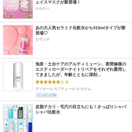
ェイスマスクが新登場！
ルルルン
あの大人気セラミド化粧水から410mlタイプが新
登場♡
セザンヌ
免疫・土台ケアのアルティミューン、夜間修復の
エスティローダーナイトリペアをそれぞれ愛用し
てきましたが、年齢とともに深刻…
6
ディオール カプチュール ル セラム
ランキングIN
皮脂テカリ・毛穴の目立ちにも！さっぱりシャバ
シャバ化粧水