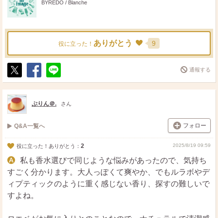
BYREDO / Blanche
ありがとう
9
役に立った！
通報する
ポ
シ
送
ス
ェ
る
ト
ア
ぷりん＠.
さん
フォロー
Q&A一覧へ
2
2025/8/19 09:59
役に立った！ありがとう：
私も香水選びで同じような悩みがあったので、気持ち
すごく分かります。大人っぽくて爽やか、でもルラボやデ
ィプティックのように重く感じない香り、探すの難しいで
すよね。