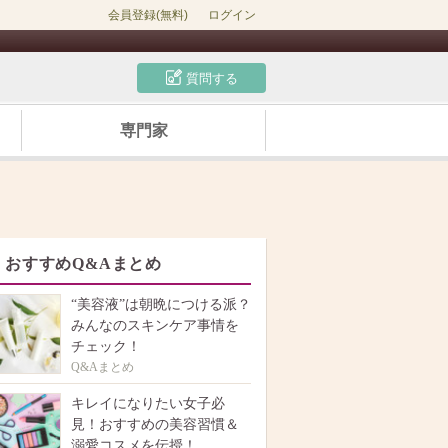
会員登録(無料)
ログイン
質問する
専門家
おすすめQ&Aまとめ
“美容液”は朝晩につける派？
みんなのスキンケア事情を
チェック！
Q&Aまとめ
キレイになりたい女子必
見！おすすめの美容習慣＆
溺愛コスメを伝授！