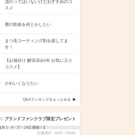
流行ってはいないけどおすすめのコ
スメ
唇の乾燥を何とかしたい
まつ毛コーティング剤を探してま
す！
【お福分け 解決済みOK お気に入り
コスメ】
0
かわいくなりたい
Q&Aランキングをもっとみる
ブランドファンクラブ限定プレゼント
月 1・9・17・24日 開催！】
(応募受付：08/01～08/08)