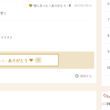
6
0
役に立った！ありがとう：
2025/9/2 00:51
す♪
7
8
 スタイリスト
9
0
ありがとう
った！
1
通報する
【毎