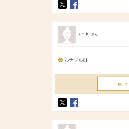
ポス
シェ
ト
ア
r_r_h
さん
ルナソル01
役に立
ポス
シェ
ト
ア