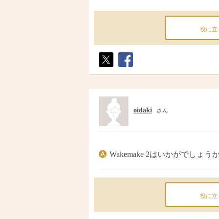
役に立
ポス
シェ
ト
ア
oidaki
さん
Wakemake 2はいかがでしょう
役に立