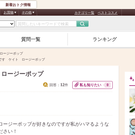
新着おトク情報
お買物
その他
カテゴリ一覧
ベストコスメ
質問一覧
ランキング
ロージーポップ
です ケイト ロージーポップ
 ロージーポップ
12
回答：
件
私も知りたい
0
ロージーポップが好きなのですが私がハマるような
ださい！