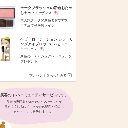
チークブラッシュの新色おため
しセット
/ セザンヌ
現
大人気チークの新色とおすすめア
イテムで多幸感メイク
品
ヘビーローテーション カラーリ
ングアイブロウEX
/ ヘビーロー
テーション
現
新色の「アッシュグレージュ」を
プレゼント！
品
プレゼントをもっとみる
美容
の
Q&Aコミュニティサービス
です。
美容の専門家や@cosmeメンバーさんが
答えてくれるので、あなたの疑問や悩みも
きっとすぐに解決しますよ！