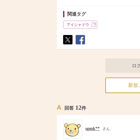
関連タグ
アイシャドウ
ポス
シェ
ト
ア
ロ
新規
12
回答
件
sgmk**
さん