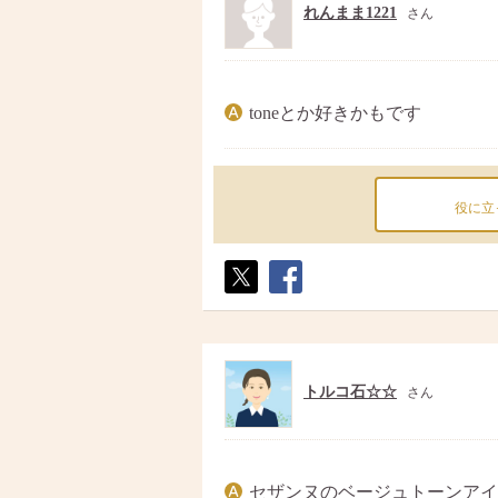
れんまま1221
さん
toneとか好きかもです
役に立
ポス
シェ
ト
ア
トルコ石☆☆
さん
セザンヌのベージュトーンアイ