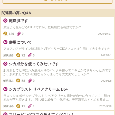
関連度の高いQ&A
乾燥肌です
最近よく見かけるCICAですが、乾燥肌にも有効ですか？
129
0
2025/10/27
併用について
アヌアのアゼライン酸15%とVTデイリーCICAマスクは併用して大丈夫ですか
72
0
解決済み
2025/9/1
シカ成分を使ってみたいです
肌荒れしてた時にシカ成分入りのパックを使ってニキビができちゃったのです
が、肌荒れしてない状態ならシカ使っても大丈夫でしょうか？
58
0
解決済み
2025/6/8
シカプラスト リペアクリーム B5+
ラロッシュポゼ シカプラスト リペアクリーム B5+が自分に合っていて、頬の
赤みが落ち着きます。 同じ様な成分で、化粧水、美容液等おすすめを教えて
頂きたいです。 パンテノールやCICA成分が主な物を買い漁ってはいますが、
11
1
解決済み
2025/3/19
未だこれといった物に出会えていません。 よろしくお願いします。
スリーピングマスク教えてください！