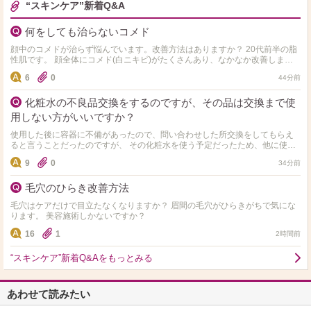
“スキンケア”新着Q&A
何をしても治らないコメド
顔中のコメドが治らず悩んでいます。改善方法はありますか？ 20代前半の脂
性肌です。 顔全体にコメド(白ニキビ)がたくさんあり、なかなか改善しませ
ん。 現在はタグのスキンケアを使用していま…
6
0
44分前
化粧水の不良品交換をするのですが、その品は交換まで使
用しない方がいいですか？
使用した後に容器に不備があったので、問い合わせした所交換をしてもらえ
ると言うことだったのですが、 その化粧水を使う予定だったため、他に使用
できる化粧水がありません。 交換は３日後なのですが使用…
9
0
34分前
毛穴のひらき改善方法
毛穴はケアだけで目立たなくなりますか？ 眉間の毛穴がひらきがちで気にな
ります。 美容施術しかないですか？
16
1
2時間前
“スキンケア”新着Q&Aをもっとみる
あわせて読みたい