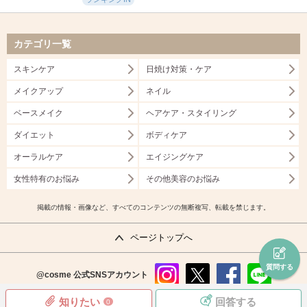
カテゴリ一覧
スキンケア
日焼け対策・ケア
メイクアップ
ネイル
ベースメイク
ヘアケア・スタイリング
ダイエット
ボディケア
オーラルケア
エイジングケア
女性特有のお悩み
その他美容のお悩み
掲載の情報・画像など、すべてのコンテンツの無断複写、転載を禁じます。
ページトップへ
質問する
@cosme
公式SNSアカウント
instag
x
faceb
line
知りたい
回答する
0
ram
ook