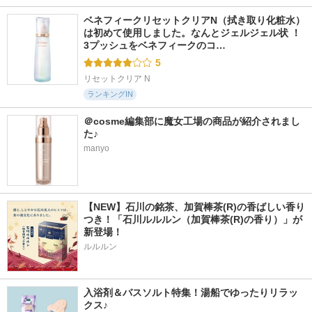
ベネフィークリセットクリアN（拭き取り化粧水）
は初めて使用しました。なんとジェルジェル状 ！
3プッシュをベネフィークのコ…
5
リセットクリア N
ランキングIN
＠cosme編集部に魔女工場の商品が紹介されまし
た♪
manyo
【NEW】石川の銘茶、加賀棒茶(R)の香ばしい香り
つき！「石川ルルルン（加賀棒茶(R)の香り）」が
新登場！
ルルルン
入浴剤＆バスソルト特集！湯船でゆったりリラッ
クス♪