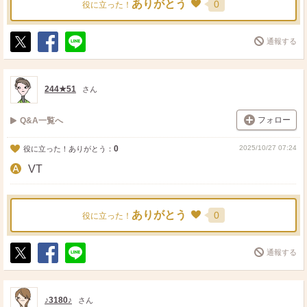
ありがとう
0
役に立った！
通報する
ポ
シ
送
ス
ェ
る
ト
ア
244★51
さん
フォロー
Q&A一覧へ
0
2025/10/27 07:24
役に立った！ありがとう：
VT
ありがとう
0
役に立った！
通報する
ポ
シ
送
ス
ェ
る
ト
ア
♪3180♪
さん