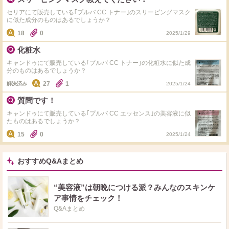
セリアにて販売している｢プルバ CC トナー｣のスリーピングマスク
に似た成分のものはあるでしょうか？
18
0
2025/1/29
化粧水
キャンドゥにて販売している｢プルバ CC トナー｣の化粧水に似た成
分のものはあるでしょうか？
27
1
解決済み
2025/1/24
質問です！
キャンドゥにて販売している｢プルバ CC エッセンス｣の美容液に似
たものはあるでしょうか？
15
0
2025/1/24
おすすめQ&Aまとめ
“美容液”は朝晩につける派？みんなのスキンケ
ア事情をチェック！
Q&Aまとめ