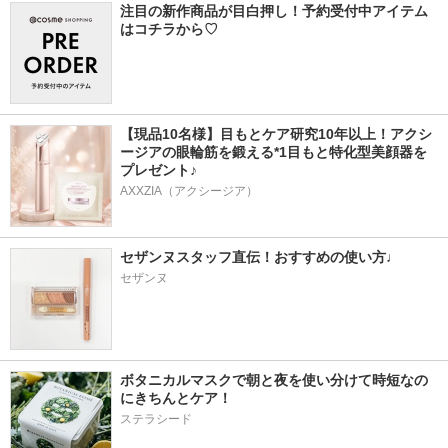
注目の新作商品が目白押し！予約受付中アイテム
はコチラから♡
【現品10名様】目もとケア研究10年以上！アクシ
ージアの眼輪筋を鍛える*1目もと特化型美顔器を
プレゼント♪
AXXZIA（アクシージア）
セザンヌスタッフ直伝！おすすめの使い方♩
セザンヌ
ボタニカルマスクで朝と夜を使い分けて時短なの
にきちんとケア！
ステラシード