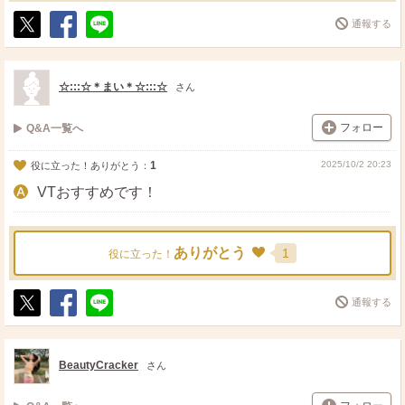
通報する
ポ
シ
送
ス
ェ
る
ト
ア
☆:::☆＊まい＊☆:::☆
さん
フォロー
Q&A一覧へ
1
2025/10/2 20:23
役に立った！ありがとう：
VTおすすめです！
ありがとう
1
役に立った！
通報する
ポ
シ
送
ス
ェ
る
ト
ア
BeautyCracker
さん