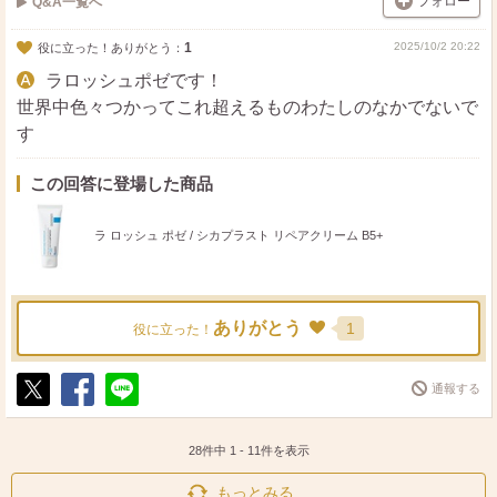
フォロー
Q&A一覧へ
1
2025/10/2 20:22
役に立った！ありがとう：
ラロッシュポゼです！
世界中色々つかってこれ超えるものわたしのなかでないで
す
この回答に登場した商品
ラ ロッシュ ポゼ / シカプラスト リペアクリーム B5+
ありがとう
1
役に立った！
通報する
ポ
シ
送
ス
ェ
る
ト
ア
28件中
1
-
11
件を表示
もっとみる…