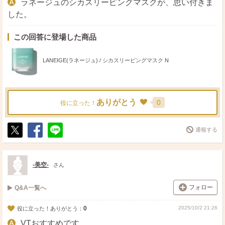
ラネージュのシカスリーピングマスクが、思い付きま
した。
この回答に登場した商品
LANEIGE(ラネージュ) / シカスリーピングマスク N
ありがとう
0
役に立った！
通報する
ポ
シ
送
ス
ェ
る
ト
ア
-美空-
さん
フォロー
Q&A一覧へ
0
2025/10/2 21:26
役に立った！ありがとう：
VTおすすめです