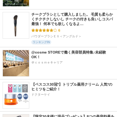
チークブラシとして購入しました。 毛質も柔らか
くチクチクしないし チークの付きも良いしコスパ
最強！ 何本でも欲しくなるよ…
6
パウダーブラシＥＸ＜アングルド＞
ランキングIN
@cosme STOREで働く美容部員特集♪未経験
OK！
＠ｃｏｓｍｅキャリア
【ベスコス30冠*】トリプル薬用クリーム 人気*の
ヒミツをご紹介！
ドクターケイ
【限定30名様に現品プレゼント】8つの美容効果を