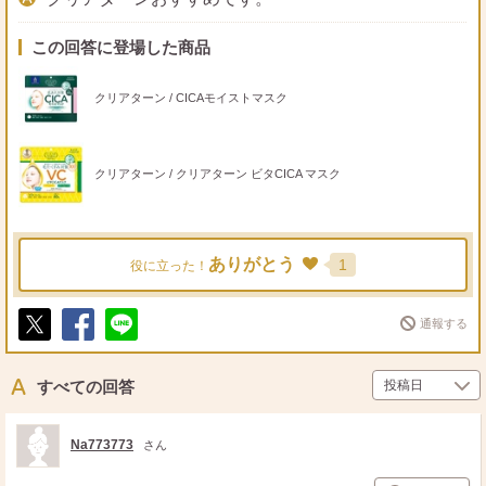
この回答に登場した商品
クリアターン / CICAモイストマスク
クリアターン / クリアターン ビタCICA マスク
ありがとう
1
役に立った！
通報する
ポ
シ
送
ス
ェ
る
ト
ア
すべての回答
Na773773
さん