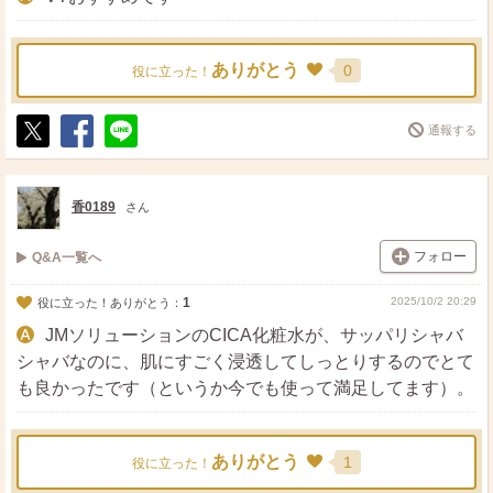
ありがとう
0
役に立った！
通報する
ポ
シ
送
ス
ェ
る
ト
ア
香0189
さん
フォロー
Q&A一覧へ
1
2025/10/2 20:29
役に立った！ありがとう：
JMソリューションのCICA化粧水が、サッパリシャバ
シャバなのに、肌にすごく浸透してしっとりするのでとて
も良かったです（というか今でも使って満足してます）。
ありがとう
1
役に立った！