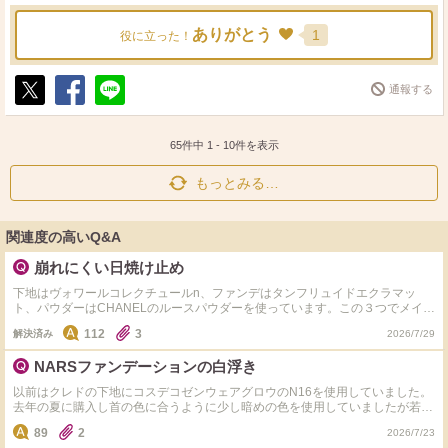
ありがとう
1
役に立った！
通報する
ポ
シ
送
ス
ェ
る
ト
ア
65件中
1
-
10
件を表示
もっとみる…
関連度の高いQ&A
崩れにくい日焼け止め
下地はヴォワールコレクチュールn、ファンデはタンフリュイドエクラマッ
ト、パウダーはCHANELのルースパウダーを使っています。この３つでメイク
した時は崩れずテカらず乾燥もなくてすごくいいのですが、下地の前にオルビ
112
3
解決済み
2026/7/29
スの日焼け止めを使うと時間と共におでこがテカったり、密着度が下がって鼻
や口周りのファンデが溶けるように薄くなってしまいます。クレドの下地やフ
NARSファンデーションの白浮き
ァンデお使いの方でおすすめの日焼け止めあれば知りたいです。乾燥肌なので
皮脂がたくさん出るわけではないのですが、使うアイテムによっては落ちてし
以前はクレドの下地にコスデコゼンウェアグロウのN16を使用していました。
まう感じです。
去年の夏に購入し首の色に合うように少し暗めの色を使用していましたが若干
黄みが強く夕方になると肌が暗く見えてしまって悩みでした。 現在クレドの
89
2
2026/7/23
下地にNARSのライトリフレクティングファンデーション2166使用していま