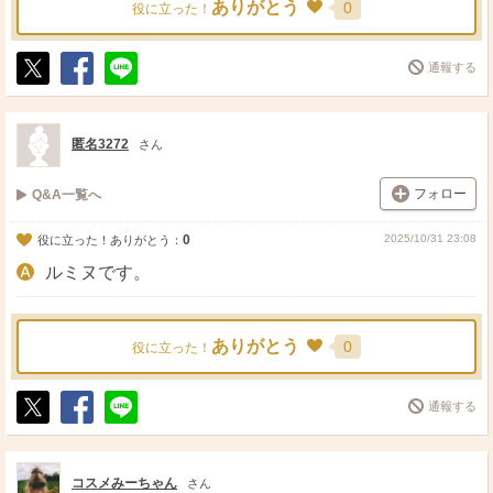
ありがとう
0
役に立った！
通報する
ポ
シ
送
ス
ェ
る
ト
ア
匿名3272
さん
フォロー
Q&A一覧へ
0
2025/10/31 23:08
役に立った！ありがとう：
ルミヌです。
ありがとう
0
役に立った！
通報する
ポ
シ
送
ス
ェ
る
ト
ア
コスメみーちゃん
さん