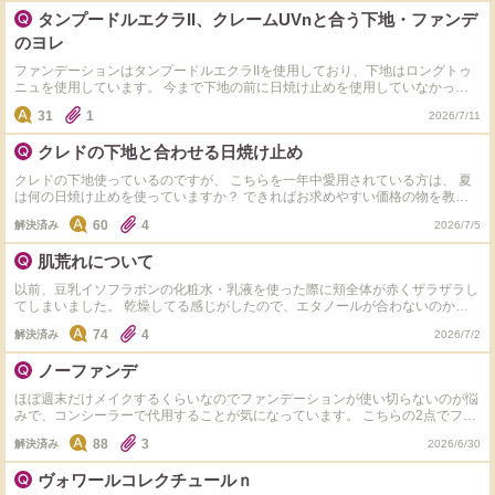
す。タッチアップしてもらうととても綺麗に馴染むのですが自分でやるとうま
タンプードルエクラII、クレームUVnと合う下地・ファンデ
く馴染まず白浮きしてしまいます。塗り方、もしくは下地との組み合わせでし
ょうか？ NARSのファンデが綺麗に馴染む下地、方法ありましたら教えてくだ
のヨレ
さい。
ファンデーションはタンプードルエクラIIを使用しており、下地はロングトゥ
ニュを使用しています。 今まで下地の前に日焼け止めを使用していなかった
こともあり、最近シミが気になるようになってクレームUVnを購入しました。
31
1
2026/7/11
使用感は良いのですが、使い方が悪いのかクレームUVn→ロングトゥニュ→タ
ンプードルエクラIIだと結構ヨレてしまいます。 下地は必須なので、同じクレ
クレドの下地と合わせる日焼け止め
ドで少しカバー力があるルミヌかコレクチュールを検討しています。 クレー
ムUVnを使用されている方でタンプードルエクラIIを使用されている方は、下
クレドの下地使っているのですが、 こちらを一年中愛用されている方は、 夏
地はどのようなものを使用されていますか？ ヨレ対策などはどのようにされ
は何の日焼け止めを使っていますか？ できればお求めやすい価格の物を教え
ていますか？
て頂けると有り難いですが、デパコスでもリアルに使っている組み合わせを聞
60
4
解決済み
2026/7/5
けたら嬉しいです！ よろしくお願い致します！
肌荒れについて
以前、豆乳イソフラボンの化粧水・乳液を使った際に頬全体が赤くザラザラし
てしまいました。 乾燥してる感じがしたので、エタノールが合わないのかな
と思いましたが、普段Diorのリキッドファンデを愛用しています(クレドの下
74
4
解決済み
2026/7/2
地も平気でした)。 他に合わない成分だと、何があるのでしょうか？ 今後気を
つける為に知りたいのですが、エタノール以外にアレルギーが出やすいものが
ノーファンデ
分からなくて…
ほぼ週末だけメイクするくらいなのでファンデーションが使い切らないのが悩
みで、コンシーラーで代用することが気になっています。 こちらの2点でファ
ンデーションを塗ったようなお肌になりますか？ クマと薄めのニキビ跡があ
88
3
解決済み
2026/6/30
りますが、そこまで深刻な肌悩みはありません。
ヴォワールコレクチュールｎ