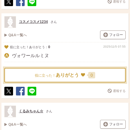
通報する
ポ
シ
送
ス
ェ
る
ト
ア
コスメコスメ1234
さん
フォロー
Q&A一覧へ
0
2025/11/5 07:55
役に立った！ありがとう：
ヴォワールルミヌ
ありがとう
0
役に立った！
通報する
ポ
シ
送
ス
ェ
る
ト
ア
くるみちゃん☆
さん
フォロー
Q&A一覧へ