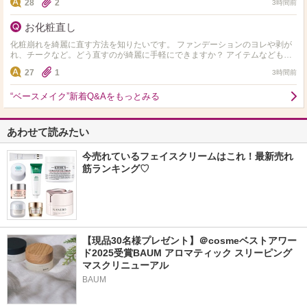
28
2
3時間前
お化粧直し
化粧崩れを綺麗に直す方法を知りたいです。 ファンデーションのヨレや剥が
れ、チークなど。どう直すのが綺麗に手軽にできますか？ アイテムなども教
えていただきたいです！
27
1
3時間前
“ベースメイク”新着Q&Aをもっとみる
あわせて読みたい
今売れているフェイスクリームはこれ！最新売れ
筋ランキング♡
【現品30名様プレゼント】＠cosmeベストアワー
ド2025受賞BAUM アロマティック スリーピング
マスクリニューアル
BAUM