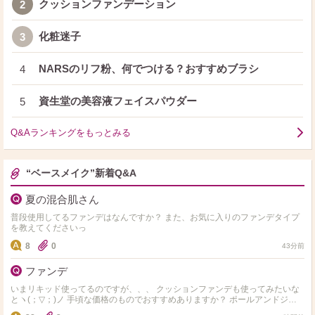
クッションファンデーション
2
化粧迷子
3
NARSのリフ粉、何でつける？おすすめブラシ
4
資生堂の美容液フェイスパウダー
5
Q&Aランキングをもっとみる
“ベースメイク”新着Q&A
夏の混合肌さん
普段使用してるファンデはなんですか？ また、お気に入りのファンデタイプ
を教えてくださいっ
8
0
43分前
ファンデ
いまリキッド使ってるのですが、、、 クッションファンデも使ってみたいな
とヽ(；▽；)ノ 手頃な価格のものでおすすめありますか？ ポールアンドジョ
ーが気になります