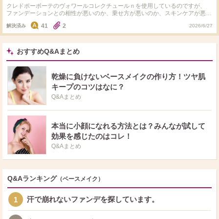
クレドポーボーテのヴォワールコレクチュールｎを使用しているのですが、
ファンデーションとの相性が悪いのか、乗せ方が悪いのか、スキンケアが悪い
のか もろもろと崩れてしまいます。 乗せている際も、下地の成分なのか砂混
41
2
解決済み
2026/6/27
じりにジャリジャリとする感覚があります（語彙力無くてすみません） せっ
かくいい下地と聞いていて、何度も挑戦していますが苦手意識があります。
同じスキンケアでTIRTIRのマスクフィットトーンアップエッセンスを別日で使
う際は、もろもろもせずジャリジャリしてる感覚もないのですが… ちなみに
おすすめQ&Aまとめ
ファンデーションは TIRTIRのクッションファンデ（クリスタルの赤） もしく
は メイビリンのSPステイ ルミマット リキッド ファンデーションをどちらか
を使用することが多いです （肌質混合肌） 鼻、おでこは油田 頬、顎、口周り
乾燥に負けないベースメイクの作り方！ツヤ肌
は乾燥肌です スキンケア メディヒールのトナーパッドで保湿（PDRN・紫）
キープのコツはなに？
→ Excel デイスキンコンフォートを全顔に 油田の部分は少なめに塗り、その
後ティッシュオフ → 鼻、おでこの油田に コーセー メイクキーププライマー
Q&Aまとめ
→ 乾燥する部分に ONE BY KOSEのセラムシールド → その後にクレドポーボ
ーテを全面に塗って ファンデーションで仕上げています。 パウダーは コーセ
ーのメイク キープ パウダー EX を使用したり、 Eleganceのプードルを使用す
ることもあります。 ※下地やファンデーションは &beブラックスポンジでポン
本当に小顔になれる方法とは？みんなが試して
ポンしてます 最後にビムビューティーのキープ コンフィデンス ミストで仕上
効果を感じたのはコレ！
げています 合わないと言ったコメントを見かける機会が少ないので何とか工
夫して使用したいと思ってます。 アドバイスあれば教えてください！
Q&Aまとめ
Q&Aランキング
（ベースメイク）
汗で崩れないファンデを探しています。
1