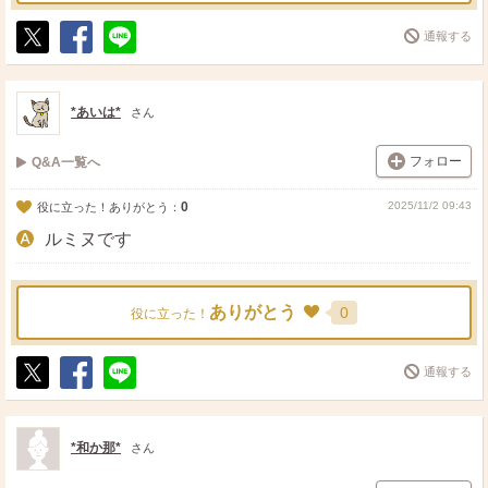
通報する
ポ
シ
送
ス
ェ
る
ト
ア
*あいは*
さん
フォロー
Q&A一覧へ
0
2025/11/2 09:43
役に立った！ありがとう：
ルミヌです
ありがとう
0
役に立った！
通報する
ポ
シ
送
ス
ェ
る
ト
ア
*和か那*
さん