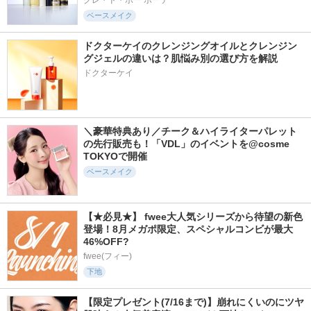
クレ・ド・ポー ボーテ
ベースメイク
ドクターケイのクレンジングオイルとクレンジン
グジェルの違いは？肌悩み別の選び方を解説
ドクターケイ
＼豪華特典あり／チーク＆ハイライターパレット
の先行販売も！「VDL」のイベントを@cosme 
TOKYOで開催
ベースメイク
【★必見★】 fwee大人気シリーズから待望の新色
登場！8月メガポ限定、スペシャルコンビが最大
46%OFF?
fwee(フィー)
下地
【限定プレゼント(7/16まで)】崩れにくいのにツヤ