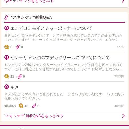
Q&Aランキングをもっとみる
“スキンケア”新着Q&A
エンビロンモイスチャーのトナーについて
最近エンビロンを使い始めて、とても効果を感じでいるのでこのまま使い続
けたいのですが、トナーはやっぱり一緒に使った方が良いんでしょうか？ト
ナーがとても沁みて痛いのと高いので悩んでいて、、、他の安いト…
0
0
1分前
センテリアン24のマデカクリームについてについて
センテリアン24のマデカクリームハイドラカーミングの購入を迷ってるので
すが、これは乳液として使用すればいいのでしょうか？ お恥ずかしながら乳
液とクリームの違いがいまいちわからず、夜などに使用して…
12
0
2時間前
キメ
キメが細かく99%良いと言われました。 けどハリがない肌です。 ハリに良い
化粧水教えてください。
41
0
解決済み
3時間前
“スキンケア”新着Q&Aをもっとみる