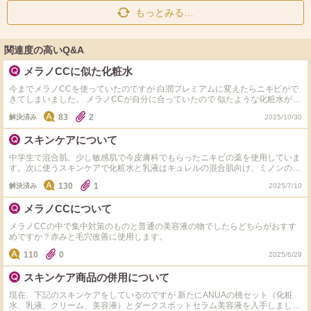
もっとみる…
関連度の高いQ&A
メラノCCに似た化粧水
今までメラノCCを使っていたのですが 白潤プレミアムに変えたらニキビがで
きてしまいました。 メラノCCが自分に合っていたので 似たような化粧水があ
ったら教えて欲しいです！
83
2
解決済み
2025/10/30
スキンケアについて
中学生で混合肌、少し敏感肌で今皮膚科でもらったニキビの薬を使用していま
す。次に使うスキンケアで化粧水と乳液はキュレルの混合肌向け、ミノンの混
合肌向け、ｄプログラムの混合肌向けで悩んでいます。値段が少し高めなので
130
1
解決済み
2025/7/10
使っている方感想やおすすめポイントなど教えていただきたいです。（過去に
使用したことがある商品は覚えている限りタグ付けしてあります。） あとも
メラノCCについて
う一つ洗顔でも迷っています。今はオードムーゲのを使っていて、過去にはビ
オレの青色のチューブタイプの洗顔やメンソレータムのアクネスなどを使って
メラノCCの中で集中対策のものと普通の美容液の物でしたらどちらがおすす
いました。他にニキビに効く洗顔料があれば教えてもらえるとお助かります。
めですか？赤みと毛穴改善に使用します。
110
0
2025/6/29
スキンケア商品の併用について
現在、下記のスキンケアをしているのですが 新たにANUAの桃セット（化粧
水、乳液、クリーム、美容液）とダークスポットセラム美容液を入手しまし