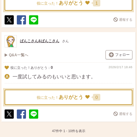
ありがとう
1
役に立った！
通報する
ポ
シ
送
ス
ェ
る
ト
ア
ぱんこさん&ぱんこさん
さん
フォロー
Q&A一覧へ
0
2026/2/17 18:46
役に立った！ありがとう：
一度試してみるのもいいと思います。
ありがとう
0
役に立った！
通報する
ポ
シ
送
ス
ェ
る
ト
ア
47件中
1
-
10
件を表示