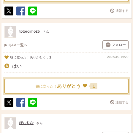
通報する
ポ
シ
送
ス
ェ
る
ト
ア
totoroimo25
さん
フォロー
Q&A一覧へ
1
2026/3/3 19:20
役に立った！ありがとう：
はい
ありがとう
1
役に立った！
通報する
ポ
シ
送
ス
ェ
る
ト
ア
ぽむりな
さん