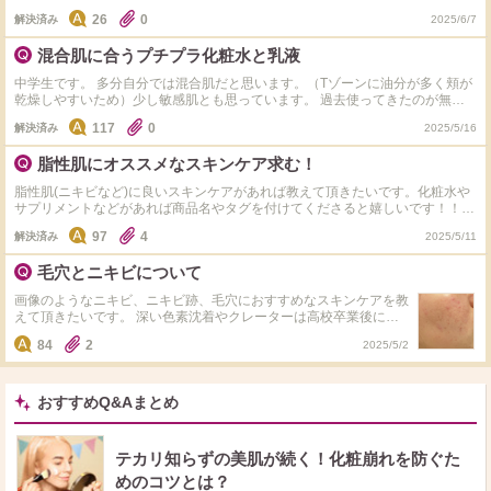
た。 どの組み合わせが効果的かご教授ください。 悩み 頬の乾燥ニキビ 鼻の黒
26
0
解決済み
2025/6/7
ずみ 朝夜兼用 Curelミスト化粧水 アクアレーベル トリートメントミルク とて
もしっとり 乳液 朝 ネイチャーコンク 拭き取り化粧水 メラノCC化粧水 トリデ
混合肌に合うプチプラ化粧水と乳液
ンcvbセラム ビタミン美容液 夜 ONE BY KOSE クリアピールセラム ELIXIR リ
フトモイストローション 3 または アルビオン フローラドリップ ANUA PDRN
中学生です。 多分自分では混合肌だと思います。（Tゾーンに油分が多く頬が
美容液 ANUA レチノール（2日に1回）
乾燥しやすいため）少し敏感肌とも思っています。 過去使ってきたのが無印
良品の化粧水と乳液、キュレルの化粧水と乳液、メラノCCの化粧水と乳液で
117
0
解決済み
2025/5/16
今使っているのが、極潤の化粧水と乳液です。しかし極潤を使ってから少し前
までとは朝のTゾーンの油分が多い気がします。（多分） 最近極潤を使い始め
脂性肌にオススメなスキンケア求む！
たのですぐにはなくなりませんが今後の参考としておすすめの化粧水、乳液を
知りたいです。ちなみにメラノCCは肌が荒れてるとき等、肌が敏感な時に少
脂性肌(ニキビなど)に良いスキンケアがあれば教えて頂きたいです。化粧水や
しひりついた気がします。 【要望など色々まとめると】 混合肌に合う化粧水
サプリメントなどがあれば商品名やタグを付けてくださると嬉しいです！！
と乳液 ドラッグストアで買える 出来ればプチプラがいい（1000円～2000円く
デパコス,プチプラ問いませんので 皆さんが使用して肌の調子が良くなった 物
らいを目安に） 容量が多すぎないもの （今までで使ってきたくらいが理想
97
4
解決済み
2025/5/11
を教えて下さい！ 因みに今使っている化粧水は アクアレーベル/メラノCC/白
です） しっとり、さっぱりはどちらでも大丈夫です ニキビに効くもの （で
潤 を使い切りでローテーションしてます。 乳液は肌の調子に合わせて 無印良
きればです） 美白効果があるもの （できればです） 最後まで読んでいただ
毛穴とニキビについて
品の乳液を主に使ってます。 美容液はコスメデコルテのリペアセラムかメラ
きありがとうございました。 おすすめの化粧水、乳液待ってます。
ノCCです。 パックはルルルンの緑を使ってます。
画像のようなニキビ、ニキビ跡、毛穴におすすめなスキンケアを教
えて頂きたいです。 深い色素沈着やクレーターは高校卒業後に美
容医療を試そうと思っています。 化粧水は朝に白潤プレミアム、
84
2
2025/5/2
メラノCC、アヌアのドクダミ、美容液はanlabelLABのVエッセン
ス、アヌアのアゼライン酸15%、クレンジングはアンドハニーの
水色を使っています。 アゼライン酸とビタミンの併用は避けてい
ます。基本的にビタミン系を夜、アゼライン酸は朝使っています。
おすすめQ&Aまとめ
テカリ知らずの美肌が続く！化粧崩れを防ぐた
めのコツとは？