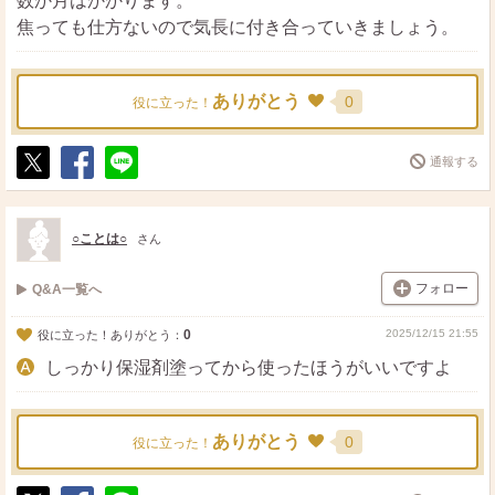
数か月はかかります。
焦っても仕方ないので気長に付き合っていきましょう。
ありがとう
0
役に立った！
通報する
ポ
シ
送
ス
ェ
る
ト
ア
○ことは○
さん
フォロー
Q&A一覧へ
0
2025/12/15 21:55
役に立った！ありがとう：
しっかり保湿剤塗ってから使ったほうがいいですよ
ありがとう
0
役に立った！