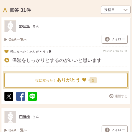
31
回答
件
syura-
さん
フォロー
Q&A一覧へ
9
2025/12/16 09:11
役に立った！ありがとう：
保湿をしっかりとするのがいいと思います
ありがとう
9
役に立った！
通報する
ポ
シ
送
ス
ェ
る
ト
ア
門脇歩
さん
フォロー
Q&A一覧へ