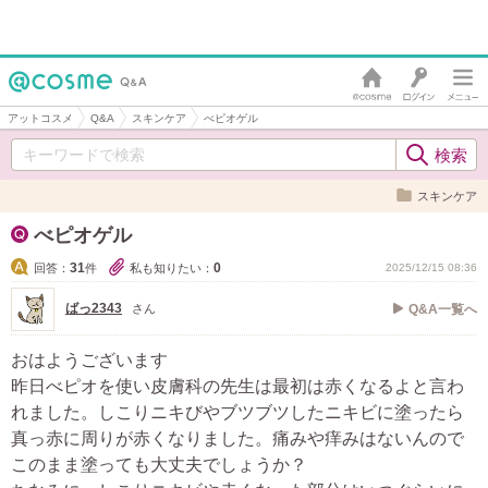
アットコスメ
Q&A
スキンケア
べピオゲル
スキンケア
べピオゲル
31
0
回答：
件
私も知りたい：
2025/12/15 08:36
ばっ2343
さん
Q&A一覧へ
おはようございます
昨日べピオを使い皮膚科の先生は最初は赤くなるよと言わ
れました。しこりニキびやブツブツしたニキビに塗ったら
真っ赤に周りが赤くなりました。痛みや痒みはないんので
このまま塗っても大丈夫でしょうか？