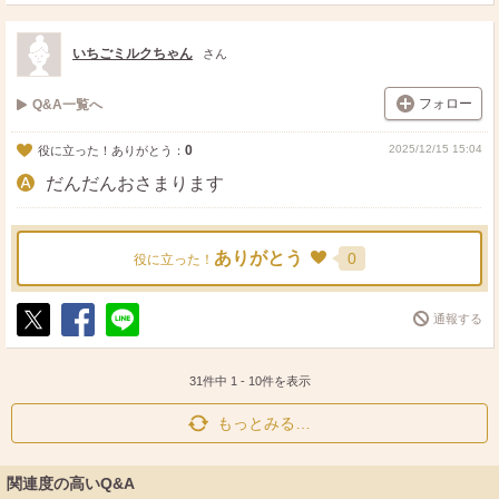
ポ
シ
送
ス
ェ
る
ト
ア
いちごミルクちゃん
さん
フォロー
Q&A一覧へ
0
2025/12/15 15:04
役に立った！ありがとう：
だんだんおさまります
ありがとう
0
役に立った！
通報する
ポ
シ
送
ス
ェ
る
ト
ア
31件中
1
-
10
件を表示
もっとみる…
関連度の高いQ&A