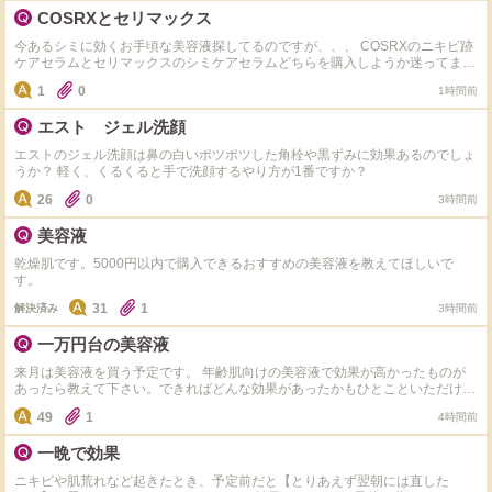
COSRXとセリマックス
今あるシミに効くお手頃な美容液探してるのですが、、、 COSRXのニキビ跡
ケアセラムとセリマックスのシミケアセラムどちらを購入しようか迷ってま
す。 実際使用された事ある方是非おすすめ教えてくださいm(_ _)m
1
0
1時間前
エスト ジェル洗顔
エストのジェル洗顔は鼻の白いポツポツした角栓や黒ずみに効果あるのでしょ
うか？ 軽く、くるくると手で洗顔するやり方が1番ですか？
26
0
3時間前
美容液
乾燥肌です。5000円以内で購入できるおすすめの美容液を教えてほしいで
す。
31
1
解決済み
3時間前
一万円台の美容液
来月は美容液を買う予定です。 年齢肌向けの美容液で効果が高かったものが
あったら教えて下さい。できればどんな効果があったかもひとこといただける
と嬉しいです。 よろしくお願いします。
49
1
4時間前
一晩で効果
ニキビや肌荒れなど起きたとき、予定前だと【とりあえず翌朝には直した