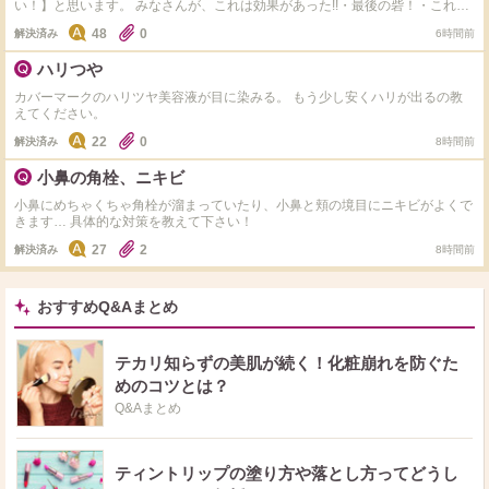
い！】と思います。 みなさんが、これは効果があった!!・最後の砦！・これが
あれば安心！ と思っている物があれば教えてほしいです。 睡眠と食事以外
48
0
解決済み
6時間前
であれば、スキンケアでもサプリでもなんでもOKです 実践されていることを
教えてください
ハリつや
カバーマークのハリツヤ美容液が目に染みる。 もう少し安くハリが出るの教
えてください。
22
0
解決済み
8時間前
小鼻の角栓、ニキビ
小鼻にめちゃくちゃ角栓が溜まっていたり、小鼻と頬の境目にニキビがよくで
きます… 具体的な対策を教えて下さい！
27
2
解決済み
8時間前
おすすめQ&Aまとめ
テカリ知らずの美肌が続く！化粧崩れを防ぐた
めのコツとは？
Q&Aまとめ
ティントリップの塗り方や落とし方ってどうし