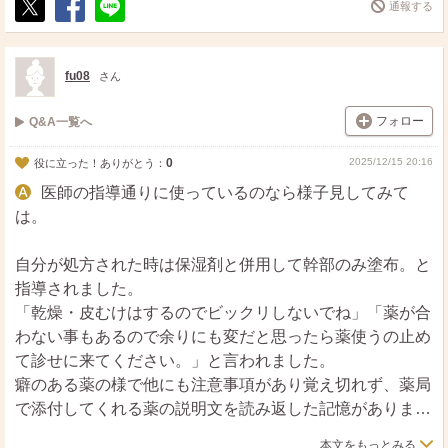
通報する
ポ
シ
送
ス
ェ
る
ト
ア
fu08
さん
フォロー
Q&A一覧へ
0
2025/12/15 20:16
役に立った！ありがとう：
医師の指導通りに使っているのなら様子見してみて
は。
自分が処方された時は保湿剤と併用して幹部のみ塗布。と
指導されました。
「乾燥・皮むけはするのでビックリしないでね」「薬が合
わない事もあるので余りにも変だと思ったら薬使うの止め
て診せに来てください。」と言われました。
癖のある薬の様で他にも注意事項があり覚え切れず、薬局
で添付してくれる薬の説明文を読み返した記憶がありま
す。
本文をもっとみる