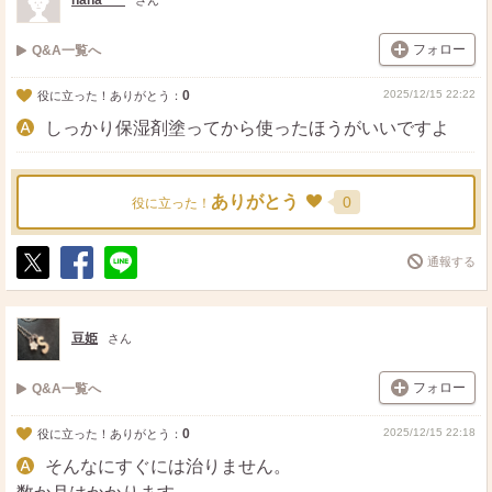
hana___
さん
フォロー
Q&A一覧へ
0
2025/12/15 22:22
役に立った！ありがとう：
しっかり保湿剤塗ってから使ったほうがいいですよ
ありがとう
0
役に立った！
通報する
ポ
シ
送
ス
ェ
る
ト
ア
豆姫
さん
フォロー
Q&A一覧へ
0
2025/12/15 22:18
役に立った！ありがとう：
そんなにすぐには治りません。