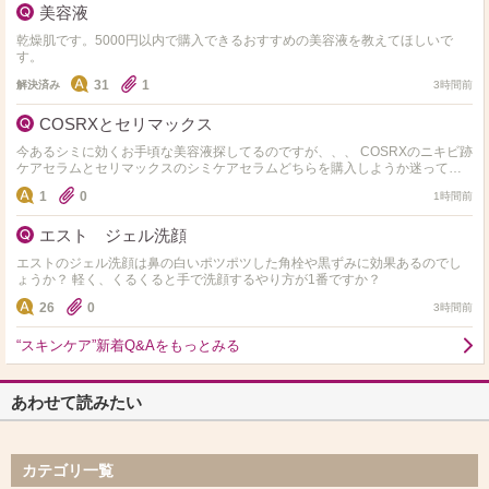
美容液
乾燥肌です。5000円以内で購入できるおすすめの美容液を教えてほしいで
す。
31
1
解決済み
3時間前
COSRXとセリマックス
今あるシミに効くお手頃な美容液探してるのですが、、、 COSRXのニキビ跡
ケアセラムとセリマックスのシミケアセラムどちらを購入しようか迷ってま
す。 実際使用された事ある方是非おすすめ教えて…
1
0
1時間前
エスト ジェル洗顔
エストのジェル洗顔は鼻の白いポツポツした角栓や黒ずみに効果あるのでし
ょうか？ 軽く、くるくると手で洗顔するやり方が1番ですか？
26
0
3時間前
“スキンケア”新着Q&Aをもっとみる
あわせて読みたい
カテゴリ一覧