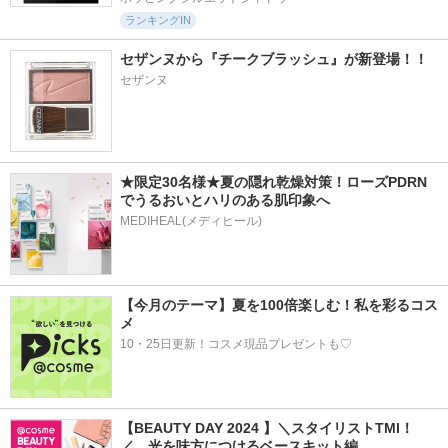
ランキングIN
セザンヌから『チークブラッシュ』が新登場！！
セザンヌ
★限定30名様★夏の隠れ乾燥対策！ローズPDRN
でうるおいとハリのある肌印象へ
MEDIHEAL(メディヒール)
【今月のテーマ】夏を100倍楽しむ！私を彩るコス
メ
10・25日更新！コスメ現品プレゼントも♡
【BEAUTY DAY 2024 】＼スタイリストTMI！
／　光を味方につけるベースキット編