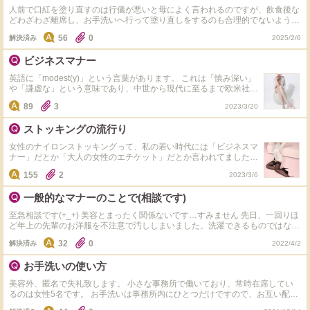
な気持ちになりました。 なんだか疲れた出来事です、、、。
人前で口紅を塗り直すのは行儀が悪いと母によく言われるのですが、飲食後な
どわざわざ離席し、お手洗いへ行って塗り直しをするのも合理的でないように
思います。だからと言って口紅が落ちた状態で居続けたくはないです。みなさ
56
0
解決済み
2025/2/6
んのご意見をお願いしたいです。また、普段どのようなタイミングで口紅の塗
り直しをしていますか？
ビジネスマナー
英語に「modest(y)」という言葉があります。 これは「慎み深い」
や「謙虚な」という意味であり、中世から現代に至るまで欧米社会
ではキリスト教の価値観によりそのような生き方が美しいとされ、
89
3
2023/3/20
女性が公衆の面前で過度に肌を出すことはそれに反する行為だと言
われることが多いです。 そのため、中世ヨーロッパの高貴な女性
ストッキングの流行り
はその「modest(y)」を守るために、フォーマルな場ではマナーと
して長い手袋やストッキングを着用するようになったそうです。
女性のナイロンストッキングって、私の若い時代には「ビジネスマ
その習慣の一部が現代もマナーとして残っており、特に女性のスト
ナー」だとか「大人の女性のエチケット」だとか言われてました
ッキングは日本でも最近までビジネスマナーとして必須だと言われ
が、最近はどうなのでしょうか？ 最近は見かけなくなった気がし
ていました。 そこで、私はいつも不思議に思います。 皆様は、女
155
2
2023/3/6
ますが・・・
性がフォーマルな場でストッキングを着用することによって、元来
の目的である「modest(y)」に役立つと思いますか？ 私は、逆に脚
一般的なマナーのことで(相談です)
を美しく魅せ、セクシーさを際立たせると思ってしまいます。
至急相談です(+_+) 美容とまったく関係ないです…すみません 先日、一回りほ
ど年上の先輩のお洋服を不注意で汚ししまいました。洗濯できるものではなく
スーツのパンツです。少しではあり、そこまで、目立たない場所ではあるので
32
0
解決済み
2022/4/2
すが、しみとなって残る可能性があります。その場は言葉で謝罪して、大丈夫
といって下さったのですが、申し訳なく気に病んでいます。またその場でクリ
お手洗いの使い方
ーニング代負担することをすぐに申し出なかった気の効かなさにも自分でがっ
かりしています。 今からでもクリーニング代としていくらかお渡しすること
美容外、匿名で失礼致します。 小さな事務所で働いており、常時在席してい
を考えていますが、こういう場合、どのような対応がもっとも失礼がなく適切
るのは女性5名です。 お手洗いは事務所内にひとつだけですので、お互い配慮
ですか？？弁償とかも含めて、常識的な対応についてご意見ください(._.) この
をしながら使用しておりました。 ところが、新しく入って来た女性は全く配
年(アラフォーです)にもなって、こんなことも自分で判断できずお恥ずかしい