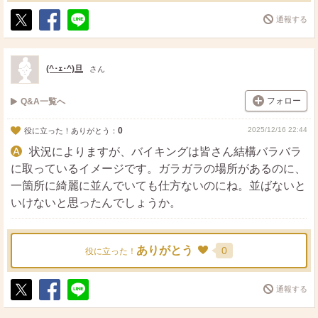
通報する
ポ
シ
送
ス
ェ
る
ト
ア
(^･ｪ･^)旦
さん
フォロー
Q&A一覧へ
0
2025/12/16 22:44
役に立った！ありがとう：
状況によりますが、バイキングは皆さん結構バラバラ
に取っているイメージです。ガラガラの場所があるのに、
一箇所に綺麗に並んでいても仕方ないのにね。並ばないと
いけないと思ったんでしょうか。
ありがとう
0
役に立った！
通報する
ポ
シ
送
ス
ェ
る