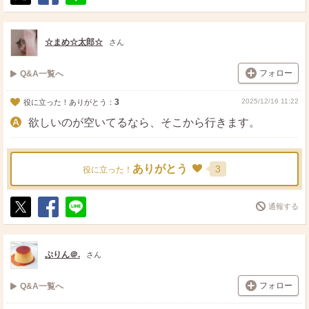
ポ
シ
送
ス
ェ
る
ト
ア
☆まめ☆太郎☆
さん
フォロー
Q&A一覧へ
3
2025/12/16 11:22
役に立った！ありがとう：
欲しいのが空いてるなら、そこから行きます。
ありがとう
3
役に立った！
通報する
ポ
シ
送
ス
ェ
る
ト
ア
ぷりん＠.
さん
フォロー
Q&A一覧へ