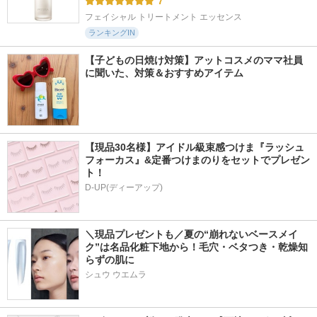
7
フェイシャル トリートメント エッセンス
ランキングIN
【子どもの日焼け対策】アットコスメのママ社員
に聞いた、対策＆おすすめアイテム
【現品30名様】アイドル級束感つけま『ラッシュ
フォーカス』&定番つけまのりをセットでプレゼン
ト！
D-UP(ディーアップ)
＼現品プレゼントも／夏の“崩れないベースメイ
ク”は名品化粧下地から！毛穴・ベタつき・乾燥知
らずの肌に
シュウ ウエムラ