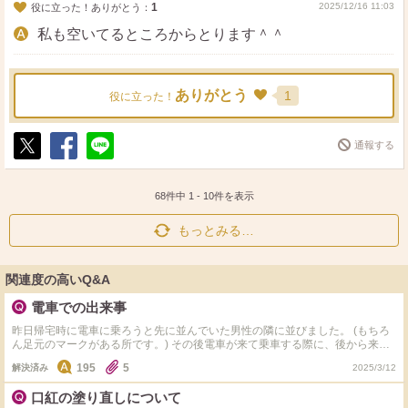
1
2025/12/16 11:03
役に立った！ありがとう：
私も空いてるところからとります＾＾
ありがとう
1
役に立った！
通報する
ポ
シ
送
ス
ェ
る
ト
ア
68件中
1
-
10
件を表示
もっとみる…
関連度の高いQ&A
電車での出来事
昨日帰宅時に電車に乗ろうと先に並んでいた男性の隣に並びました。 (もちろ
ん足元のマークがある所です。) その後電車が来て乗車する際に、後から来た
ご老人が私を押しのけて乗車し、｢ちゃんと並びなさいよ｣と言ってきました。
195
5
解決済み
2025/3/12
突然の事でとてもびっくりしましたが、後から来たそのご老人は先にいた男性
より内側で待っていました。 きっと周りが見えていないんでしょうね。 その
口紅の塗り直しについて
日は特に嫌な出来事もなく、楽しく過ごしていたのですが、その件でとても嫌