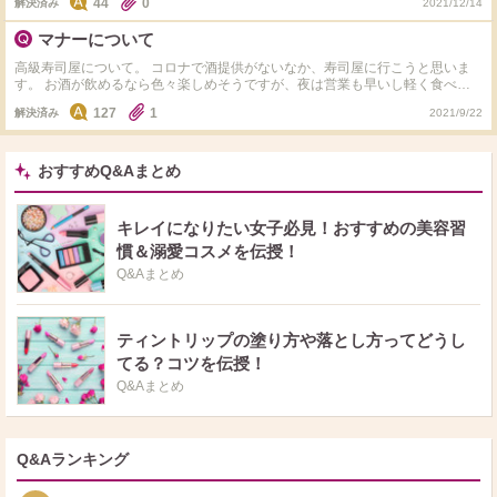
44
0
解決済み
2021/12/14
慮がなく、ペーパーを使用する際にカラカラ音をさせたり、ペーパーホルダー
のですが、 よろしくお願いします
があるのに、ペーパーが斜めに千切れて垂れ下がっていたりという状態です。
マナーについて
気持ちの良いものではありません。 こういう場合、本人に直接伝えるほうが
良いのでしょうか？なかなか言い難いことですので、ご意見を伺いたいと思い
高級寿司屋について。 コロナで酒提供がないなか、寿司屋に行こうと思いま
ます。よろしくお願い致します。
す。 お酒が飲めるなら色々楽しめそうですが、夜は営業も早いし軽く食べた
いと考えてます。 電話で空いているか確認して、軽く食べたいからと、1人1
127
1
解決済み
2021/9/22
万円ぐらいでとお願いするのは失礼でしょうか？
おすすめQ&Aまとめ
キレイになりたい女子必見！おすすめの美容習
慣＆溺愛コスメを伝授！
Q&Aまとめ
ティントリップの塗り方や落とし方ってどうし
てる？コツを伝授！
Q&Aまとめ
Q&Aランキング