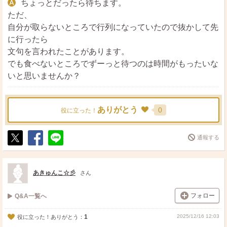
ちょっとだったら待ちます。
ただ、
自分が取らないところで行列になっていたので抜かして先
に行ったら
文句を言われたことがあります。
でも食べないところでずーっと待つのは時間がもったいな
いと思いませんか？
ありがとう
0
役に立った！
通報する
ポ
シ
送
ス
ェ
る
ト
ア
あきゅんこ☆彡
さん
フォロー
Q&A一覧へ
1
2025/12/16 12:03
役に立った！ありがとう：