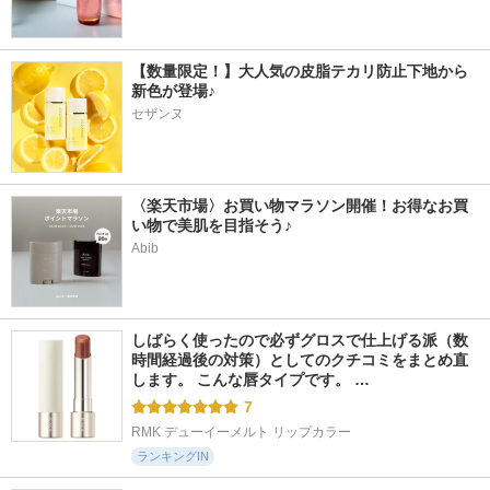
【数量限定！】大人気の皮脂テカリ防止下地から
新色が登場♪
セザンヌ
〈楽天市場〉お買い物マラソン開催！お得なお買
い物で美肌を目指そう♪
Abib
しばらく使ったので必ずグロスで仕上げる派（数
時間経過後の対策）としてのクチコミをまとめ直
します。 こんな唇タイプです。 …
7
RMK デューイーメルト リップカラー
ランキングIN