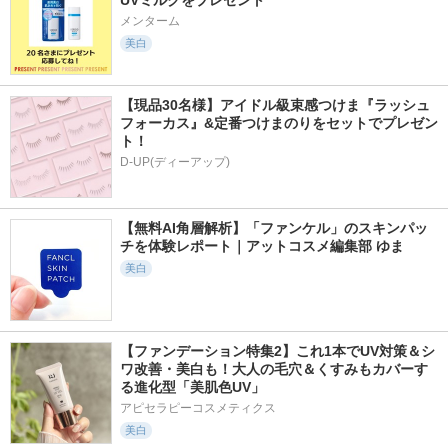
UVミルクをプレゼント
メンターム
美白
【現品30名様】アイドル級束感つけま『ラッシュ
フォーカス』&定番つけまのりをセットでプレゼン
ト！
D-UP(ディーアップ)
【無料AI角層解析】「ファンケル」のスキンパッ
チを体験レポート｜アットコスメ編集部 ゆま
美白
【ファンデーション特集2】これ1本でUV対策＆シ
ワ改善・美白も！大人の毛穴＆くすみもカバーす
る進化型「美肌色UV」
アピセラピーコスメティクス
美白