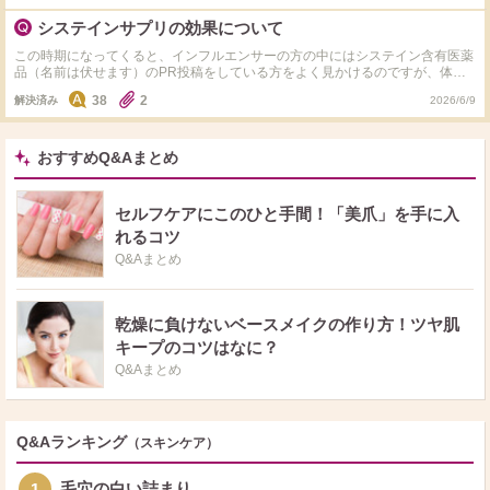
システインサプリの効果について
この時期になってくると、インフルエンサーの方の中にはシステイン含有医薬
品（名前は伏せます）のPR投稿をしている方をよく見かけるのですが、体の
中での変換効率なんて個人差がありますしグルタチオンサプリを摂ったほうが
38
2
解決済み
2026/6/9
良いのでは？と疑問に思うことがあります。 みなさんはどう考えてますか？
おすすめQ&Aまとめ
セルフケアにこのひと手間！「美爪」を手に入
れるコツ
Q&Aまとめ
乾燥に負けないベースメイクの作り方！ツヤ肌
キープのコツはなに？
Q&Aまとめ
Q&Aランキング
（スキンケア）
毛穴の白い詰まり
1