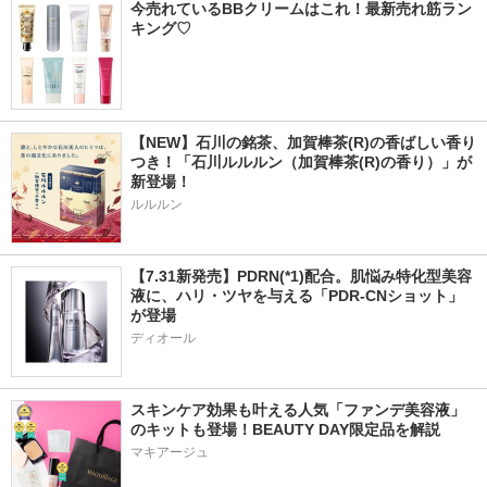
今売れているBBクリームはこれ！最新売れ筋ラン
キング♡
【NEW】石川の銘茶、加賀棒茶(R)の香ばしい香り
つき！「石川ルルルン（加賀棒茶(R)の香り）」が
新登場！
ルルルン
【7.31新発売】PDRN(*1)配合。肌悩み特化型美容
液に、ハリ・ツヤを与える「PDR-CNショット」
が登場
ディオール
スキンケア効果も叶える人気「ファンデ美容液」
のキットも登場！BEAUTY DAY限定品を解説
マキアージュ