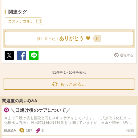
関連タグ
コスメデコルテ
ありがとう
0
役に立った！
通報する
ポ
シ
送
ス
ェ
る
ト
ア
81件中
1
-
10
件を表示
もっとみる…
関連度の高いQ&A
＼日焼け後のケアについて／
今まで日焼け後も普段と同じスキンケアをしています。 （拭き取り化粧水→
化粧水→乳液） 外出時は日焼け対策を心掛けていますが、日傘や帽子、UVカ
ットカーディガンでの対策が出来ない場面があり、その時は焼けてしまいま
107
6
解決済み
4日前
す…。 皆様の日焼け後のケアで愛用されているスキンケア（パックや美容液
等）を教えていただけませんでしょうか？ よろしくお願いします！ #32歳女