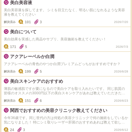
美白美容液
性 #乾燥肌～普通肌
美白美容液を探してます。 シミを目立たなく、明るい肌になれるような美容
液を教えてください
101
3
解決済み
2026/7/20
美白について
美白効果を実感した商品やサプリ、美容施術を教えてください！
171
5
2026/7/3
アクアレーベルか白潤
アクアレーベルの青色のやつか白潤プレミアムどっちがおすすめですか？
199
5
解決済み
2026/6/28
美白スキンケアのおすすめ
薄肌の敏感肌ですが夏になるので美白ケアを取り入れたいです。 同じ肌質の
皆様のオススメの3000円以下の美白スキンケアがあれば教えていただきたい
です。
151
6
解決済み
2026/6/23
関西でおすすめの美容クリニック教えてください
今年36歳です。同じ世代の方は何処の美容クリニックで何の施術をしているか
気になりました！ 特にシミ取りレーザー肝斑のおすすめあれば教えて欲しい
です。
24
3
2026/6/12