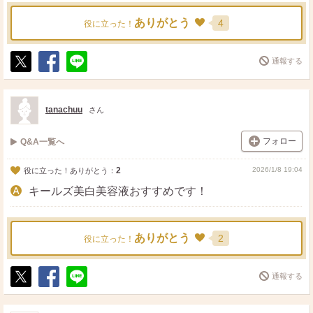
ありがとう
4
役に立った！
通報する
ポ
シ
送
ス
ェ
る
ト
ア
tanachuu
さん
フォロー
Q&A一覧へ
2
2026/1/8 19:04
役に立った！ありがとう：
キールズ美白美容液おすすめです！
ありがとう
2
役に立った！
通報する
ポ
シ
送
ス
ェ
る