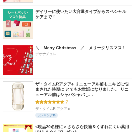
デイリーに使いたい大容量タイプからスペシャル
ケアまで！
＼　Merry Christmas　／　メリークリスマス！
デオナチュレ
ザ・タイムRアクアe リニューアル前もニキビに悩
まされた時期に とてもお世話になりました。 リニ
ューアル前はシャバシャバし…
7
ザ・タイムR アクア e
ランキングIN
<現品20名様に＞さらさら快適＆くずれにくい薬用