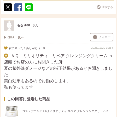
通報する
ポ
シ
送
ス
ェ
る
ト
ア
もるり00
さん
フォロー
Q&A一覧へ
0
2025/12/20 19:54
役に立った！ありがとう：
ＡＱ ミリオリティ リペア クレンジングクリーム ｎ
店頭でお店の方にお聞きした所
夏の紫外線ダメージなどの補正効果があるとお聞きしまし
た
美白効果もあるのでお勧めします。
私も使ってます
この回答に登場した商品
コスメデコルテ / AQ ミリオリティ リペア クレンジングクリーム n