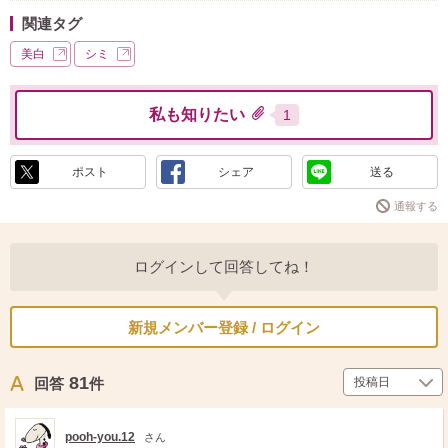
関連タグ
美白
シミ
私も知りたい
1
ポスト
シェア
送る
通報する
ログインして回答してね！
新規メンバー登録 / ログイン
81
回答
件
pooh-you.12
さん