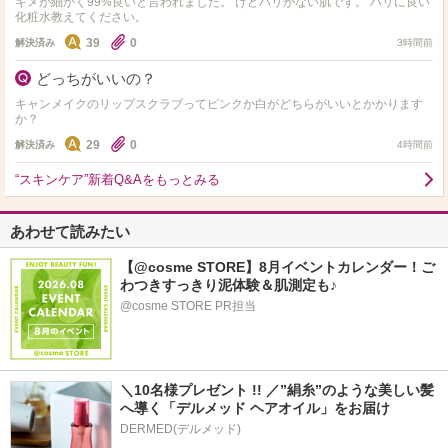
キメが細かく99%良いと言われました。 けどハリがない肌です。 ハリに良い
化粧水教えてください。
39
0
解決済み
3時間前
どっちがいいの？
キャンメイクのリップスクラブってピンクか白がどちらがいいとかかります
か？
29
0
解決済み
4時間前
“スキンケア”新着Q&Aをもっとみる
あわせて読みたい
【@cosme STORE】8月イベントカレンダー！ご
わつきすっきり泥体験＆肌測定も♪
@cosme STORE PR担当
＼10名様プレゼント !! ／”絹糸”のような美しい髪
へ導く「デルメッド ヘアオイル」をお届け
DERMED(デルメッド)