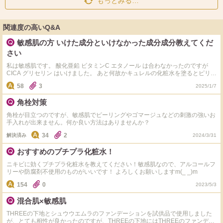
もっとみる…
関連度の高いQ&A
敏感肌の方 いけた成分といけなかった成分成分教えてくだ
さい
私は敏感肌です。 酸化亜鉛 ビタミンC エタノール は合わなかったのですが
CICA グリセリン はいけました。 あと何故かキュレルの化粧水を塗るとピリピ
リしたのですが原因が分からないです。 敏感肌の方、合わなかった成分と合
58
3
2025/1/7
った成分教えて欲しいです！
角栓対策
角栓が目立つのですが、敏感肌でピーリングやゴマージュなどの刺激の強いお
手入れが出来ません。何か良い方法はありませんか？
34
2
解決済み
2024/3/31
おすすめのプチプラ化粧水！
ニキビに効くプチプラ化粧水を教えてください！敏感肌なので、アルコールフ
リーや防腐剤不使用のものがいいです！ よろしくお願いしますm(_ _)m
154
0
2023/5/3
混合肌×敏感肌
THREEの下地とシュウウエムラのファンデーションを試供品で使用しました
が、とても相性が良かったのですが、THREEの下地にはTHREEのファンデー