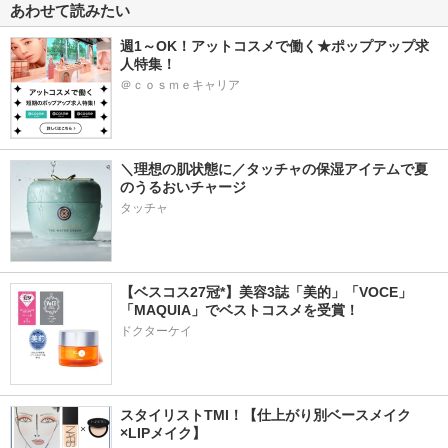
あわせて読みたい
週1～OK！アットコスメで働く★ポップアップ求
人特集！
＠ｃｏｓｍｅキャリア
＼理想の肌状態に／タッチャの保湿アイテムで夏
のうるおいチャージ
タッチャ
【ベスコス27冠*】美容3誌「美的」「VOCE」
「MAQUIA」でベストコスメを受賞！
ドクターケイ
スタイリストTMI！【仕上がり別ベースメイク
×LIPメイク】