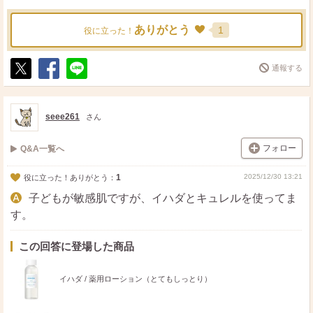
ありがとう
1
役に立った！
通報する
ポ
シ
送
ス
ェ
る
ト
ア
seee261
さん
フォロー
Q&A一覧へ
1
2025/12/30 13:21
役に立った！ありがとう：
子どもが敏感肌ですが、イハダとキュレルを使ってま
す。
この回答に登場した商品
イハダ / 薬用ローション（とてもしっとり）