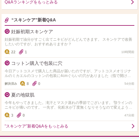
Q&Aランキングをもっとみる
“スキンケア”新着Q&A
妊娠初期スキンケア
妊娠初期で油分がすごく出てニキビがどんどんできます。 スキンケアで改善
したいのですが、おすすめありますか？
22
1
10時間前
コットン購入で包装に穴
今日アットコスメで購入した商品が届いたのですが、アットコスメオリジナ
ルのミカエルのコットンの包装に4cmぐらいの穴がありました（指で開けた
感じでした）他にも購入していて梱包の箱サイズぎりぎりで入っ…
8
0
解決済み
54分前
夏の地獄肌
今年もやってきました。滝汗とマスク蒸れの季節でございます。 顎ラインの
ニキビが痛いのです。 一先ず、化粧水が丁度無くなりそうなので変えようと
思うんですが、純粋に水分入れるのに重点を置くか、ビタ…
3
0
47分前
“スキンケア”新着Q&Aをもっとみる