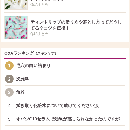
Q&Aまとめ
ティントリップの塗り方や落とし方ってどうし
てる？コツを伝授！
Q&Aまとめ
Q&Aランキング
（スキンケア）
毛穴の白い詰まり
1
洗顔料
2
角栓
3
拭き取り化粧水について助けてください涙
4
オバジC10セラムで効果が感じられなかったのですが…
5