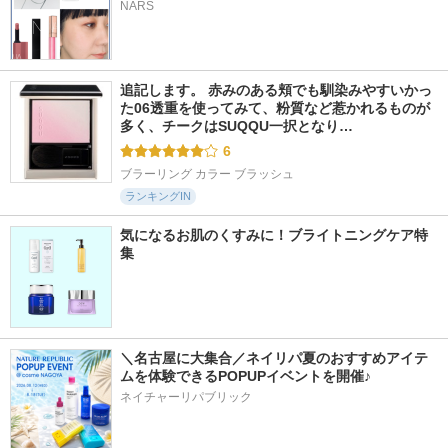
NARS
追記します。 赤みのある頬でも馴染みやすいかっ
た06透重を使ってみて、粉質など惹かれるものが
多く、チークはSUQQU一択となり…
6
ブラーリング カラー ブラッシュ
ランキングIN
気になるお肌のくすみに！ブライトニングケア特
集
＼名古屋に大集合／ネイリパ夏のおすすめアイテ
ムを体験できるPOPUPイベントを開催♪
ネイチャーリパブリック