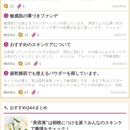
ションを使った方が良いのでしょうか？ また、現在プリマヴィスタの下地と
21
0
2022/9/10
MISSHAのファンデーションを使っているのですが、化粧を落とした後とても
肌が荒れております。肌が荒れてしまうのは、下地が原因でしょうか？またフ
敏感肌の薄づきファンデ
ァンデは肌荒れに関係しますか？
敏感肌でも使えるファンデーションを探しています。 厚塗りよりは薄づきか
薄づきに見えるもので、ピンク寄りの色番があると嬉しいです。 クッション
ファンデは衛生面的にあまり使いたくないです。 今のところnarsのライトリ
37
0
解決済み
2022/7/7
フレクティングファンデーション、SHISEIDOのシンクロスキンラディアント
リフティングファンデーション、MiMCのミネラルリキッドリーファンデーシ
おすすめのスキンケアについて
ョンが気になっています。 これらの中でも、他のものでもおすすめがあれば
教えてください。
以前使っていたスキンケアが合わず、荒れに荒れて、その後どんなスキンケア
も合わなくなってしまいました。。 キュレル、アルージェ、ノブ等敏感肌系
のスキンケアは試したのですが、いまいちでした。。 何かおすすめあります
129
1
解決済み
2022/5/13
か？価格帯は問わないです！
超乾燥肌でも使えるパウダーを探しています。
タイトルの通り、私は超乾燥肌（そして敏感肌）です。 今まで冬はパウダー
無しだったのですが、やはりマスクをしているとマスク内が蒸れたり、化粧が
落ちやすくなってしまいます。しかし、パウダーというと、マットっぽい仕上
67
1
解決済み
2021/10/26
がりになるものしか分からず、、 乾燥肌向きのパウダーをご存じの方いらっ
しゃいましたら、是非教えていただきたいです。よろしくお願いします。
おすすめQ&Aまとめ
“美容液”は朝晩につける派？みんなのスキンケ
ア事情をチェック！