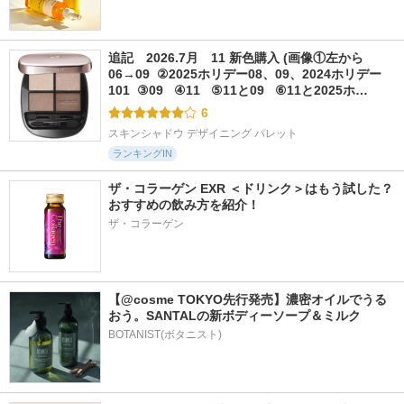
追記　2026.7月　11 新色購入 (画像①左から
06→09  ②2025ホリデー08、09、2024ホリデー
101  ③09   ④11   ⑤11と09   ⑥11と2025ホ…
6
スキンシャドウ デザイニング パレット
ランキングIN
ザ・コラーゲン EXR ＜ドリンク＞はもう試した？
おすすめの飲み方を紹介！
ザ・コラーゲン
【@cosme TOKYO先行発売】濃密オイルでうる
おう。SANTALの新ボディーソープ＆ミルク
BOTANIST(ボタニスト)