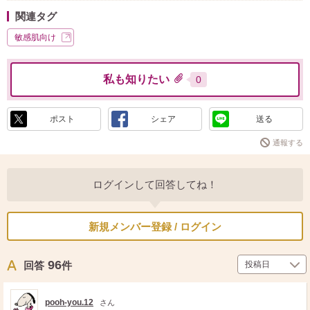
関連タグ
敏感肌向け
私も知りたい
0
ポスト
シェア
送る
通報する
ログインして回答してね！
新規メンバー登録 / ログイン
96
回答
件
pooh-you.12
さん