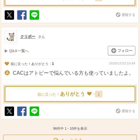
通報する
ポ
シ
送
ス
ェ
る
ト
ア
クリボー
さん
フォロー
Q&A一覧へ
1
2025/12/23 23:49
役に立った！ありがとう：
CACはアトピーで悩んでいる方も使っていましたよ。
ありがとう
1
役に立った！
通報する
ポ
シ
送
ス
ェ
る
ト
ア
96件中
1
-
10
件を表示