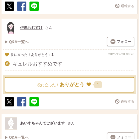
通報する
ポ
シ
送
ス
ェ
る
ト
ア
伊黒ちむすけ
さん
フォロー
Q&A一覧へ
1
2025/12/28 00:26
役に立った！ありがとう：
キュレルおすすめです
ありがとう
1
役に立った！
通報する
ポ
シ
送
ス
ェ
る
ト
ア
あいすちゃんでございます
さん
フォロー
Q&A一覧へ