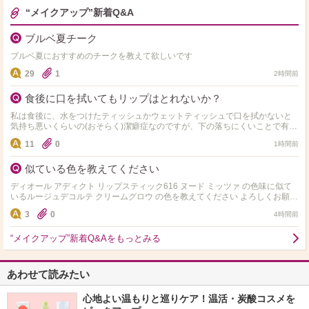
“メイクアップ”新着Q&A
ブルベ夏チーク
ブルベ夏におすすめのチークを教えて欲しいです
29
1
2時間前
食後に口を拭いてもリップはとれないか？
私は食後に、水をつけたティッシュかウェットティッシュで口を拭かないと
気持ち悪いくらいの(おそらく)潔癖症なのですが、下の落ちにくいことで有名
なティントを塗って食事をしてから口を濡れたものでガッと拭…
11
0
1時間前
似ている色を教えてください
ディオール アディクト リップスティック616 ヌード ミッツァ の色味に似て
いるルージュデコルテ クリームグロウ の色を教えてください よろしくお願い
します！
3
0
4時間前
“メイクアップ”新着Q&Aをもっとみる
あわせて読みたい
心地よい温もりと巡りケア！温活・炭酸コスメを