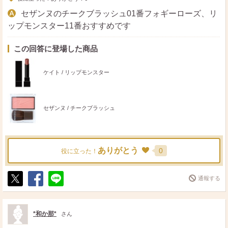
セザンヌのチークブラッシュ01番フォギーローズ、リ
ップモンスター11番おすすめです
この回答に登場した商品
ケイト / リップモンスター
セザンヌ / チークブラッシュ
ありがとう
0
役に立った！
通報する
ポ
シ
送
ス
ェ
る
ト
ア
*和か那*
さん