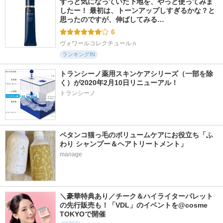
ずっと気になっていた下地を、やっと使ってみま
したー！ 最初は、トーンアップしすぎるかな？と
思ったのですが、伸ばしてみる…
6
ヴォワールコレクチュールｎ
ランキングIN
トランシーノ薬用スキンケアシリーズ（一部を除
く）が2020年2月10日リニューアル！
トランシーノ
ペタンコ猫っ毛のボリュームケアにお役立ち「ふ
わり シャンプー＆ヘアトリートメント」
manage
＼豪華特典あり／チーク＆ハイライターパレット
の先行販売も！「VDL」のイベントを@cosme 
TOKYOで開催