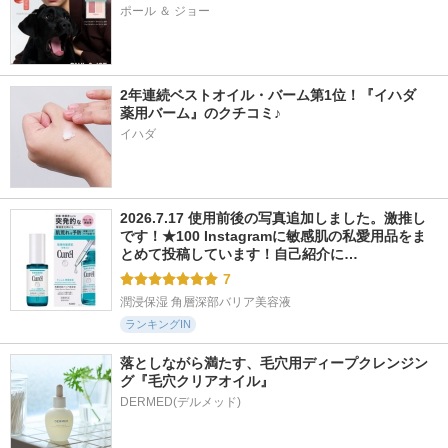
ポール ＆ ジョー
2年連続ベストオイル・バーム第1位！『イハダ　
薬用バーム』のクチコミ♪
イハダ
2026.7.17 使用前後の写真追加しました。激推し
です！★100 Instagramに敏感肌の私愛用品をま
とめて投稿しています！自己紹介に…
7
潤浸保湿 角層深部バリア美容液
ランキングIN
落としながら満たす、毛穴用ディープクレンジン
グ『毛穴クリアオイル』