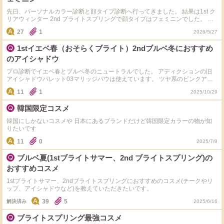
先日、パーソナルカラー診断と顔タイプ診断へ行ってきました。 結果は1st ク
リアウィンター 2nd ブライトスプリングで顔タイプはフェミニンでした。 く
すみのない鮮やかなカラーが得意ということだったのですが、実際にコスメに
27
1
2026/5/27
例えると難しく、、、 おすすめのコスメがあったら教えてほしいです。 中で
も、アイシャドウ、チーク、リップを教えてほしいです。 できれば、韓国コ
1stイエベ春（おそらくブライト）2ndブルベ冬におすすめ
スメでお願いしたいです。(個人的な好みです。)
のアイシャドウ
プロ診断でイエベ春とブルベ冬のニュートラルでした。 アディクションの旧
アイシャドウパレット03マリッジバウは使えています。 ツヤ系のピンクアイ
シャドウ（できればデパコス）を知りたいです。 くすみなし、明るめ、黄み
11
1
2025/10/29
青み偏らない、ツヤ系が条件ですが、 赤みが強いものが多く困っています。
また、イエベ春におすすめされるピンクシャドウは私からはオレンジに見えて
韓国限定コスメ
しまい、もう少し青みが強いものが好みです。 例えば、ディオールのアイシ
ャドウパレット429トワルドゥジュイとかはオレンジに見えます（汗） ややこ
韓国にしかないコスメや 日本にあるブランドだけど韓国限定カラーの物が知
しい条件つきですがおすすめある方どうか教えてください。よろしくお願いし
りたいです
ます。
11
0
2025/7/9
ブルベ夏(1stブライトサマー、2nd ブライトスプリング)の
おすすめコスメ
1stブライトサマー、2ndブライトスプリングにおすすめのコスメ(チークやリ
ップ、アイシャドウなど)を教えていただきたいです。
39
5
解決済み
2025/6/16
ブライトスプリング最強コスメ