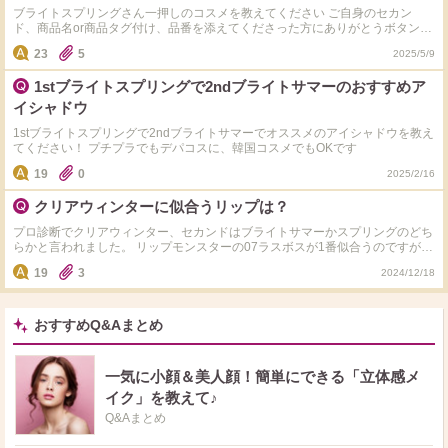
ブライトスプリングさん一押しのコスメを教えてください ご自身のセカン
ド、商品名or商品タグ付け、品番を添えてくださった方にありがとうボタンを
押していきます ちなみにわたしは春夏ブライトで、B IDOLの01こなれ
23
5
2025/5/9
beige、ウォンジョンヨの04リコッタピーチ、デュカートの02ポピーオレンジ
がお気に入りです
1stブライトスプリングで2ndブライトサマーのおすすめア
イシャドウ
1stブライトスプリングで2ndブライトサマーでオススメのアイシャドウを教え
てください！ プチプラでもデパコスに、韓国コスメでもOKです
19
0
2025/2/16
クリアウィンターに似合うリップは？
プロ診断でクリアウィンター、セカンドはブライトサマーかスプリングのどち
らかと言われました。 リップモンスターの07ラスボスが1番似合うのですが、
似たようなリップ(特にデパコス)はありますか？ ビビッドすぎたり、青みが強
19
3
2024/12/18
すぎるカラーはあまりにあわず、ニュートラル寄りのようです。 ピンクレッ
ドなカラーを中心に、おすすめがあれば教えてください！
おすすめQ&Aまとめ
一気に小顔＆美人顔！簡単にできる「立体感メ
イク」を教えて♪
Q&Aまとめ