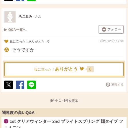
ポ
シ
送
ス
ェ
る
ト
ア
ろこみみ
さん
フォロー
Q&A一覧へ
0
2025/12/22 17:58
役に立った！ありがとう：
そうですか
ありがとう
0
役に立った！
通報する
ポ
シ
送
ス
ェ
る
ト
ア
5件中
1
-
5
件を表示
関連度の高いQ&A
1st クリアウィンター 2nd ブライトスプリング 顔タイプ フ
ェミニン