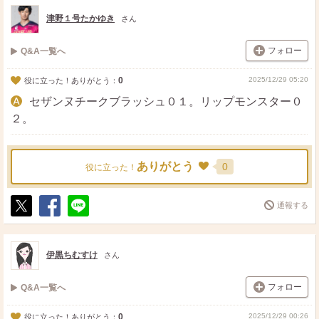
ト
ア
津野１号たかゆき
さん
フォロー
Q&A一覧へ
0
2025/12/29 05:20
役に立った！ありがとう：
セザンヌチークブラッシュ０１。リップモンスター０
２。
ありがとう
0
役に立った！
通報する
ポ
シ
送
ス
ェ
る
ト
ア
伊黒ちむすけ
さん
フォロー
Q&A一覧へ
0
2025/12/29 00:26
役に立った！ありがとう：