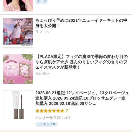
チーク
ちょっぴり早めに2021年ニューイヤーキットの中
身を大公開！
ランコム
【PLAZA限定】フィグの魔法で季節の変わり目の
ゆらぎ肌ケア☆彡 ほんのり甘いフィグの香りのフ
ェイスマスクが新登場！
ルルルン
2026.06.21追記 12ソイベージュ、13タロベージュ
追加購入 2026.05.24追記 10ブロッサムグレー追
加購入 2026.02.18追記 09サン…
7
ハンオールブロウカラ
ランキングIN