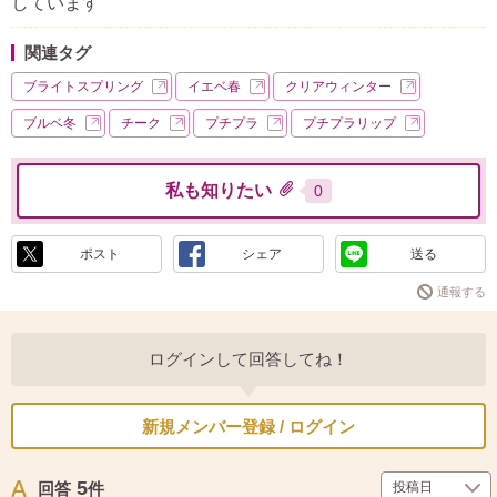
しています
関連タグ
ブライトスプリング
イエベ春
クリアウィンター
ブルベ冬
チーク
プチプラ
プチプラリップ
私も知りたい
0
ポスト
シェア
送る
通報する
ログインして回答してね！
新規メンバー登録 / ログイン
5
回答
件