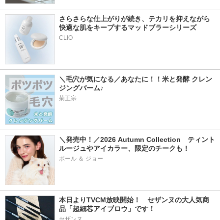
さらさらな仕上がりが続き、テカリを抑えながら
快適な肌をキープするマッドブラーシリーズ
＼毛穴が気になる／あなたに！！米と発酵 クレン
ジングバーム♪
菊正宗
＼発売中！／2026 Autumn Collection　ティント
ルージュやアイカラー、限定のチークも！
ポール ＆ ジョー
本日よりTVCM放映開始！　セザンヌの大人気商
品「超細芯アイブロウ」です！
セザンヌ