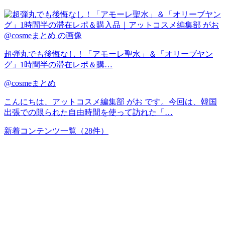
超弾丸でも後悔なし！「アモーレ聖水」＆「オリーブヤン
グ」1時間半の滞在レポ＆購…
@cosmeまとめ
こんにちは、アットコスメ編集部 がお です。今回は、韓国
出張での限られた自由時間を使って訪れた「…
新着コンテンツ一覧
（28件）