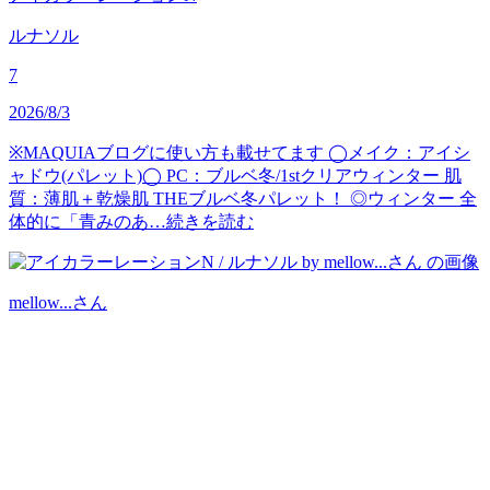
ルナソル
7
2026/8/3
※MAQUIAブログに使い方も載せてます ◯メイク：アイシ
ャドウ(パレット)◯ PC：ブルベ冬/1stクリアウィンター 肌
質：薄肌＋乾燥肌 THEブルベ冬パレット！ ◎ウィンター 全
体的に「青みのあ…
続きを読む
mellow...
さん