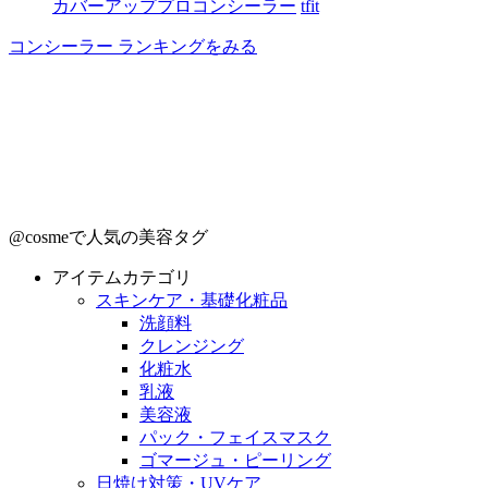
カバーアッププロコンシーラー
tfit
コンシーラー ランキングをみる
@cosmeで人気の美容タグ
アイテムカテゴリ
スキンケア・基礎化粧品
洗顔料
クレンジング
化粧水
乳液
美容液
パック・フェイスマスク
ゴマージュ・ピーリング
日焼け対策・UVケア