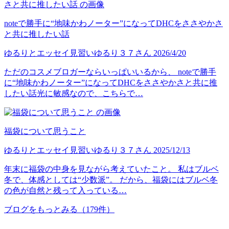
noteで勝手に“地味かわノーター”になってDHCをささやかさ
と共に推したい話
ゆるりとエッセイ見習い
ゆるり３７
さん
2026/4/20
ただのコスメブロガーならいっぱいいるから、 noteで勝手
に“地味かわノーター”になってDHCをささやかさと共に推
したい話光に敏感なので、こちらで…
福袋について思うこと
ゆるりとエッセイ見習い
ゆるり３７
さん
2025/12/13
年末に福袋の中身を見ながら考えていたこと。 私はブルベ
冬で、体感としては“少数派”。 だから、福袋にはブルベ冬
の色が自然と残って入っている…
ブログをもっとみる
（179件）