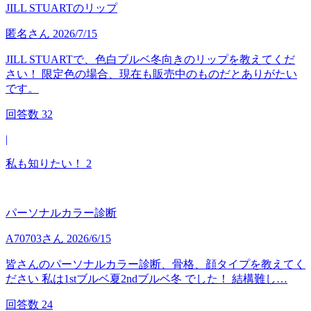
JILL STUARTのリップ
匿名
さん
2026/7/15
JILL STUARTで、色白ブルベ冬向きのリップを教えてくだ
さい！ 限定色の場合、現在も販売中のものだとありがたい
です。
回答数
32
|
私も知りたい！
2
パーソナルカラー診断
A70703
さん
2026/6/15
皆さんのパーソナルカラー診断、骨格、顔タイプを教えてく
ださい 私は1stブルベ夏2ndブルベ冬 でした！ 結構難し…
回答数
24