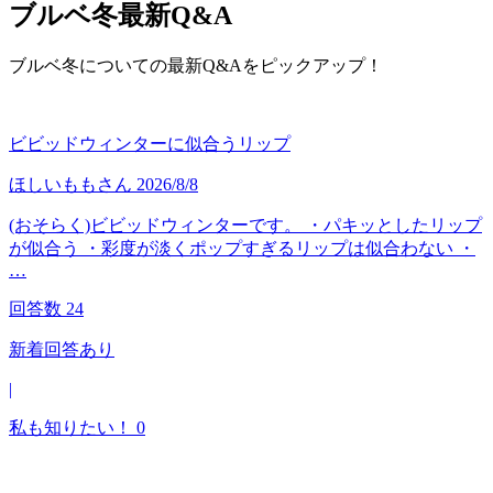
ブルベ冬
最新Q&A
ブルベ冬についての最新Q&Aをピックアップ！
ビビッドウィンターに似合うリップ
ほしいもも
さん
2026/8/8
(おそらく)ビビッドウィンターです。 ・パキッとしたリップ
が似合う ・彩度が淡くポップすぎるリップは似合わない ・
…
回答数
24
新着回答あり
|
私も知りたい！
0