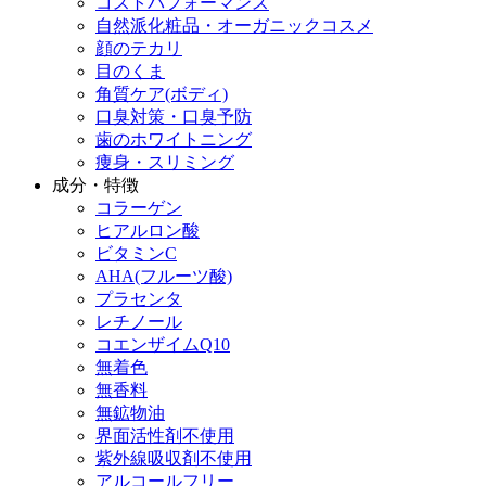
コストパフォーマンス
自然派化粧品・オーガニックコスメ
顔のテカリ
目のくま
角質ケア(ボディ)
口臭対策・口臭予防
歯のホワイトニング
痩身・スリミング
成分・特徴
コラーゲン
ヒアルロン酸
ビタミンC
AHA(フルーツ酸)
プラセンタ
レチノール
コエンザイムQ10
無着色
無香料
無鉱物油
界面活性剤不使用
紫外線吸収剤不使用
アルコールフリー