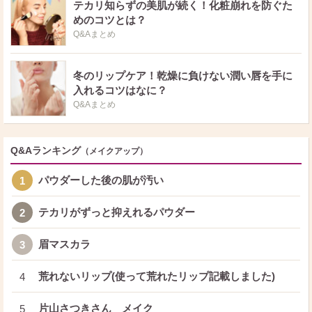
テカリ知らずの美肌が続く！化粧崩れを防ぐた
めのコツとは？
Q&Aまとめ
冬のリップケア！乾燥に負けない潤い唇を手に
入れるコツはなに？
Q&Aまとめ
Q&Aランキング
（メイクアップ）
パウダーした後の肌が汚い
1
テカリがずっと抑えれるパウダー
2
眉マスカラ
3
荒れないリップ(使って荒れたリップ記載しました)
4
片山さつきさん メイク
5