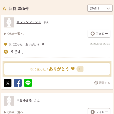
285
回答
件
※フランフラン※
さん
フォロー
Q&A一覧へ
0
2026/6/18 22:49
役に立った！ありがとう：
Bです。
ありがとう
0
役に立った！
通報する
ポ
シ
送
ス
ェ
る
ト
ア
＊みゆまる
さん
フォロー
Q&A一覧へ