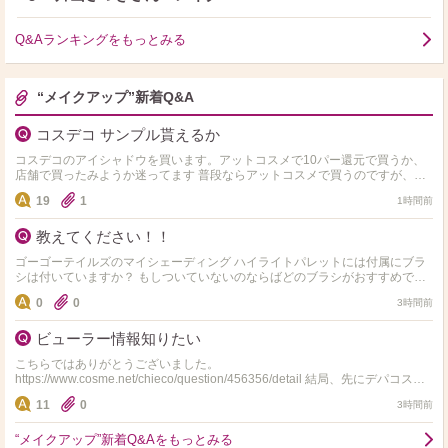
Q&Aランキングをもっとみる
“メイクアップ”新着Q&A
コスデコ サンプル貰えるか
コスデコのアイシャドウを買います。アットコスメで10パー還元で買うか、
店舗で買ったみようか迷ってます 普段ならアットコスメで買うのですが、コ
スデコ店頭がサンプル結構くれる感じなら店頭で買ってみた…
19
1
1時間前
教えてください！！
ゴーゴーテイルズのマイシェーディング ハイライトパレットには付属にブラ
シは付いていますか？ もしついていないのならばどのブラシがおすすめです
か？
0
0
3時間前
ビューラー情報知りたい
こちらではありがとうございました。
https://www.cosme.net/chieco/question/456356/detail 結局、先にデパコスで
ない資生堂のアイラッシュ…
11
0
3時間前
“メイクアップ”新着Q&Aをもっとみる