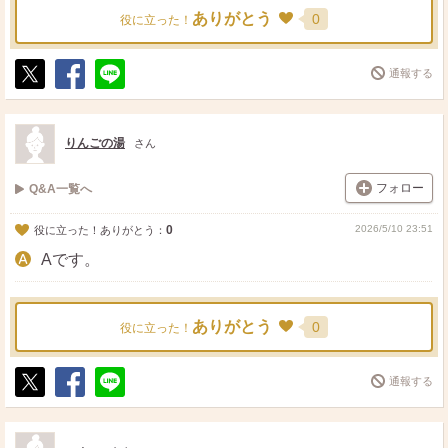
ありがとう
0
役に立った！
通報する
ポ
シ
送
ス
ェ
る
ト
ア
りんごの湯
さん
フォロー
Q&A一覧へ
0
2026/5/10 23:51
役に立った！ありがとう：
Aです。
ありがとう
0
役に立った！
通報する
ポ
シ
送
ス
ェ
る
ト
ア