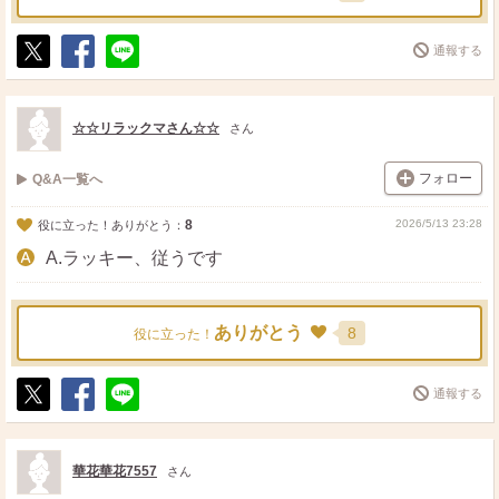
通報する
ポ
シ
送
ス
ェ
る
ト
ア
☆☆リラックマさん☆☆
さん
フォロー
Q&A一覧へ
8
2026/5/13 23:28
役に立った！ありがとう：
A.ラッキー、従うです
ありがとう
8
役に立った！
通報する
ポ
シ
送
ス
ェ
る
ト
ア
華花華花7557
さん