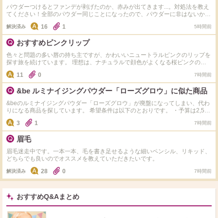
パウダーつけるとファンデが剥げたのか、赤みが出てきます...。対処法を教え
てください！全部のパウダー同じことになったので、パウダーに非はないか
と...。 使ってるもの↓ ・キュレルのファンデ負けしない下地 ・ラネージュのマ
16
1
解決済み
5時間前
ットクッションファンデ
おすすめピンクリップ
色々と問題の多い唇の持ち主ですが、かわいいニュートラルピンクのリップを
探す旅を続けています。 理想は、ナチュラルで顔色がよくなる桜ピンクのよ
うなリップ・・・ くすみカラーが全盛のなか、なかなか理想に出会えず失敗
11
0
7時間前
を重ねています。 下記のような私でも使えそうなお勧めのピンクリップがあ
りましたら教えてください。 ブランドとカラーの型番（名前）も必ずお願い
&be ルミナイジングパウダー「ローズグロウ」に似た商品
します。 ・PCは、1stブライトスプリング（2nd ウィンター） ・紫に近い濃
い唇の色で、淡いカラーは発色しない ・黄みが強く発色するタイプで、コー
&beのルミナイジングパウダー「ローズグロウ」が廃盤になってしまい、代わ
ラルピンクはオレンジに近くなってしまう ・リプモン、Visse、韓国系は皮む
りになる商品を探しています。 希望条件は以下のとおりです。 ・予算は2,500
けするのでNG ・スティック、リキッド、グロス、形はなんでもOK ・彩度が
円前後まで ・ラメ感が強いものではなく、繊細なパール感のあるもの ・しっ
低いと顔色が暗くなるので、くすみカラーもNG 今まで購入したなかで理想に
3
1
7時間前
とりした質感で粉っぽくない ・粉質が細かい ・ハイライトとしてだけでな
近いカラーは、 カネボウ ルージュスターヴァイブラント V01 エレガンス
く、チークとしても使えるような自然な血色感がある 後継品の&be ピュアリ
クラルテルージュビジュー 04 どちらももう少し青みが欲しいコーラル系の
眉毛
フレクター02も購入しましたが、私には色がかなり薄く感じ、ローズグロウの
ピンクです。 スナイデルのリップグレイズ03の発売当初のビジュアルが理想
ような血色感は得られませんでした。 ローズグロウを使っていた方や、似て
でしたが、こちらは全く発色しませんでした。 リップのコンシーラー使用は
眉毛迷走中です。一本一本、毛を書き足せるような細いペンシル、リキッド、
いると感じた商品をご存じの方がいらっしゃいましたら、メーカーや商品名、
なしの前提でお願いします。 わがままですが、これは！と思うものがありま
どちらでも良いのでオススメを教えていただきたいです。
実際の使用感（色味・ツヤ感・粉質など）も教えていただけると嬉しいです。
したら教えてください。 よろしくお願いします。
よろしくお願いします。
28
0
解決済み
7時間前
おすすめQ&Aまとめ