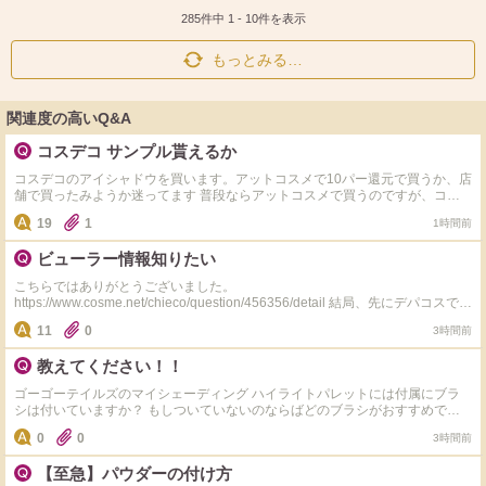
ス
ェ
る
ト
ア
285件中
1
-
10
件を表示
もっとみる…
関連度の高いQ&A
コスデコ サンプル貰えるか
コスデコのアイシャドウを買います。アットコスメで10パー還元で買うか、店
舗で買ったみようか迷ってます 普段ならアットコスメで買うのですが、コス
デコ店頭がサンプル結構くれる感じなら店頭で買ってみたいなと思ってます
19
1
1時間前
が、みなさんはデパートのコスデコでサンプル沢山貰えたりしましたか？ イ
オンの化粧品店とかの方が貰えたりしますか？
ビューラー情報知りたい
こちらではありがとうございました。
https://www.cosme.net/chieco/question/456356/detail 結局、先にデパコスでな
い資生堂のアイラッシュカーラーを買いました。 ずっと長くヒロインメイク
11
0
3時間前
を使っていましたが、やはりヒロインメイクが一番目の型に合っていました。
ですが、廃盤で買えないのです。 多分カーブが資生堂よりきつめなんだと思
教えてください！！
います。 二重です。 改めておすすめお願いします。 もし売ってサイズが合う
なら、ヒロインメイクにぴったりな、替えゴム販売中の、ビューラーを、知り
ゴーゴーテイルズのマイシェーディング ハイライトパレットには付属にブラ
たいです。
シは付いていますか？ もしついていないのならばどのブラシがおすすめです
か？
0
0
3時間前
【至急】パウダーの付け方