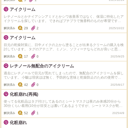
5
1
べてテクスチャはかたいですか、ゆるいですか。 アミノモイストをメイク前
メイク後たまに使うのですが、アミノモイストを使うとちりめんジワが出てし
アイクリーム
まうので乗り換えようかなと思った次第です。 よろしくお願いします。
レチノールとかナイアシンアミドとかシワ改善系ではなく、保湿に特化したア
イクリームを探しています。 できればプチプラで無香料のものが希望です。
キュレルとミノン以外でお願いします。
29
2
解決済み
2025/10/22
アイクリーム
目元の乾燥対策に、日中メイクの上から塗ることが出来るクリームの購入を検
討しています。 タグのアテニア、ミノン、ソフィーナならどれが良いと思い
ますか。 実際メイクの上からつけて、ヨレずに良かったのでこれがオススメ
17
0
解決済み
2025/9/25
ですよと言う方からのご意見を頂けるととても参考になるので助かります。
よろしくお願いします。
レチノール無配合のアイクリーム
過去にレチノールで目元が荒れてしまったので、無配合のアイクリームを探し
ています。 小皺は現状ほぼ無く、予防的な意味と乾燥防止のための使用で、
日中は使いません。予算は3000円台くらいまでです。 ChatGPTに聞いたら肌
42
0
解決済み
2025/8/17
ラボとミノンを教えてくれたのですが、他にも良いものがあれば教えてくださ
い。
化粧崩れ(再掲)
使ってる化粧品はタグ付けしてあるのとシートマスクは夜のみ体感20分から
30分くらい着用(10分が目安とは書いてあるようですが、シートマスクが乾燥
してなかったので使ってました)してました。(それ以外は朝も夜も同じものを
52
1
解決済み
2025/4/9
使っていて化粧下地どっち使ったか忘れてしまったので2つ入れてます。) タイ
トル通り化粧崩れの話です。 詳細を話すと昨日の朝の話なんですが、寝坊し
化粧崩れ
てしまい、駅から会社まで小さい橋もありつつ全力ダッシュし(多分普通に歩
いたら15分かからないくらいを5分でビル前到着)、何とか到着したはいいもの