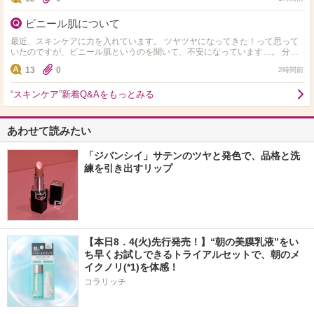
ビニール肌について
最近、スキンケアに力を入れています。 ツヤツヤになってきた！って思って
いたのですが、ビニール肌というのを聞いて、不安になっています…。 分か
りやすい見分け方とかありますか？ 調べたところ…
13
0
2時間前
“スキンケア”新着Q&Aをもっとみる
あわせて読みたい
「ジバンシイ」サテンのツヤと発色で、品格と洗
練を引き出すリップ
【本日8．4(火)先行発売！】“朝の美膜乳液”をい
ち早くお試しできるトライアルセットで、朝のメ
イクノリ(*1)を体感！
コラリッチ