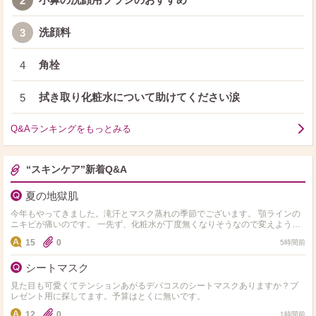
2
洗顔料
3
角栓
4
拭き取り化粧水について助けてください涙
5
Q&Aランキングをもっとみる
“スキンケア”新着Q&A
夏の地獄肌
今年もやってきました。滝汗とマスク蒸れの季節でございます。 顎ラインの
ニキビが痛いのです。 一先ず、化粧水が丁度無くなりそうなので変えようと
思うんですが、純粋に水分入れるのに重点を置くか、ビタ…
15
0
5時間前
シートマスク
見た目も可愛くてテンションあがるデパコスのシートマスクありますか？プ
レゼント用に探してます。予算はとくに無いです。
12
0
1時間前