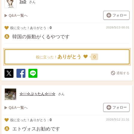
3sD
さん
フォロー
Q&A一覧へ
0
2026/5/13 00:01
役に立った！ありがとう：
韓国の振動がくるやつです
ありがとう
0
役に立った！
通報する
ポ
シ
送
ス
ェ
る
ト
ア
☆:::☆ぷぅたん☆:::☆
さん
フォロー
Q&A一覧へ
0
2026/5/12 21:31
役に立った！ありがとう：
エトヴォスお勧めです