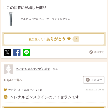
この回答に登場した商品
オルビス / オルビス ザ リンクルセラム
ありがとう
7
役に立った！
通報する
ポ
シ
送
ス
ェ
る
ト
ア
あいすちゃんでございます
さん
フォロー
Q&A一覧へ
0
2026/5/15 09:31
役に立った！ありがとう：
ヘレナルビンスタインのアイセラムです