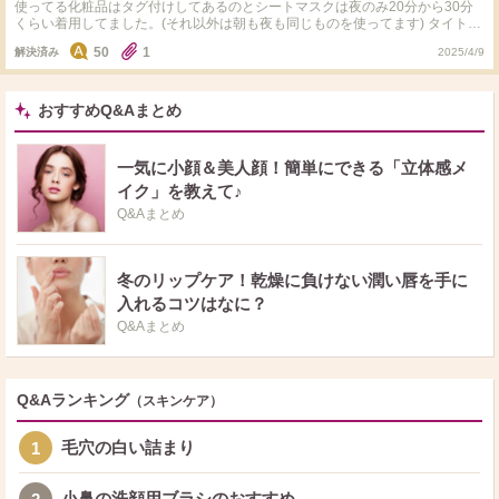
使ってる化粧品はタグ付けしてあるのとシートマスクは夜のみ20分から30分
のゼーハー言うほど走ったこと、走ってる時はマスクを外しましたが、会社の
くらい着用してました。(それ以外は朝も夜も同じものを使ってます) タイトル
ビルの前着いてマスクつけてエレベーター乗ったあたりでマスク内の蒸れを感
通り化粧崩れの話です。 詳細を話すと今朝の話なんですが、寝坊してしま
じたこと、フェイスパウダー塗るのを忘れたことに気付き、これは絶対化粧崩
50
1
解決済み
2025/4/9
い、駅から会社まで小さい橋もありつつ全力ダッシュし(多分普通に歩いたら
れしてるだろうなと思いました。(出勤時間は9時) そして、お昼は11時からで
15分かからないくらいを5分でビル前到着)、何とか到着したはいいもののゼー
お昼時間に鏡を見て化粧直ししようと思ったら小鼻の横に少しファンデーショ
ハー言うほど走ったこと、走ってる時はマスクを外しましたが、会社のビルの
ンが溜まってるくらいで他は全然だったことに驚きました。 ここで質問で
前着いてマスクつけてエレベーター乗ったあたりでマスク内の蒸れを感じたこ
おすすめQ&Aまとめ
す。 いつもと違うのは前日ゆっくり時間かけてスキンケアしたことと前日の
と、フェイスパウダー塗るのを忘れたことに気付き、これは絶対化粧崩れして
シートマスクを20分から30分かけて着用したくらいなのですが、前日からの
るだろうなと思いました。(出勤時間は9時) そして、お昼は11時からでお昼時
スキンケアの保湿をしっかりすれば当日全力ダッシュしてしまったとしてフェ
間に鏡を見て化粧直ししようと思ったら小鼻の横に少しファンデーションが溜
イスパウダーしてなくても化粧崩れしにくくなるのでしょうか？(真夏は除く)
一気に小顔＆美人顔！簡単にできる「立体感メ
まってるくらいで他は全然だったことに驚きました。 ここで質問です。 いつ
それともマキアージュのコントロールカラー(ミント)、ランコムの美容液、オ
イク」を教えて♪
もと違うのは前日ゆっくり時間かけてスキンケアしたことと前日のシートマス
バジの美容液は数日前から使い始めたアイテムたちでそれらのおかげなのか？
クを20分から30分かけて着用したくらいなのですが、前日からのスキンケア
昨日の通勤時間帯の気温は12℃でした。 前回質問した時にコスメをタグ付け
Q&Aまとめ
の保湿をしっかりすれば当日全力ダッシュしてフェイスパウダーしてなくても
してなかったのでタグ付け、少し本文加筆修正しました。 自分でも検証はし
化粧崩れしにくくなるのでしょうか？(真夏は除く)
てみるつもりです。
冬のリップケア！乾燥に負けない潤い唇を手に
入れるコツはなに？
Q&Aまとめ
Q&Aランキング
（スキンケア）
毛穴の白い詰まり
1
小鼻の洗顔用ブラシのおすすめ