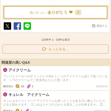
ありがとう
0
役に立った！
通報する
ポ
シ
送
ス
ェ
る
ト
ア
110件中
1
-
10
件を表示
もっとみる…
関連度の高いQ&A
アイクリーム
ワンバイコーセーのザ リンクレスWかミノンのアイクリーム辺りで迷っていま
す。シワのクリームでご意見伺えたらと思います。
40
2
解決済み
2026/3/16
キュレル アイクリーム
キュレルモイストリペア アイクリームを使ったことがある方に教えていただ
けると助かります。 ①これはメイクの上からも塗ることが出来ますか。 ②ア
ミノモイストのアイクリームを使ったことがある方は、 アミノモイストと比
解決済み
2025/12/24