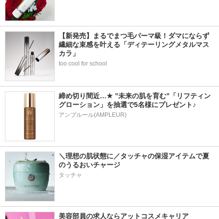
【新発売】まるでまつ毛パーマ級！ダマにならず
繊細な束感を叶える「ディテーリングメタルマス
カラ」
too cool for school
締め切り間近…★ ”未来の肌を育む”「リフティン
グローション」を抽選で5名様にプレゼント♪
アンプルール(AMPLEUR)
＼理想の肌状態に／タッチャの保湿アイテムで夏
のうるおいチャージ
タッチャ
美容部員の求人ならアットコスメキャリア