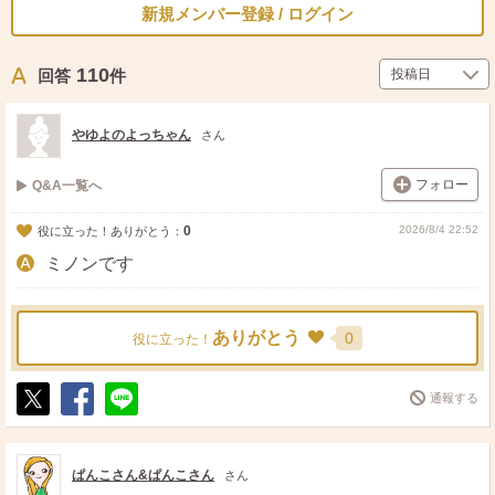
新規メンバー登録 / ログイン
110
回答
件
やゆよのよっちゃん
さん
フォロー
Q&A一覧へ
0
2026/8/4 22:52
役に立った！ありがとう：
ミノンです
ありがとう
0
役に立った！
通報する
ポ
シ
送
ス
ェ
る
ト
ア
ぱんこさん&ぱんこさん
さん