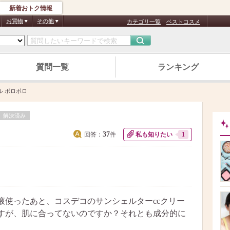
新着おトク情報
お買物
その他
カテゴリ一覧
ベストコスメ
質問一覧
ランキング
ル ポロポロ
解決済み
37
回答：
件
私も知りたい
1
液使ったあと、コスデコのサンシェルターccクリー
すが、肌に合ってないのですか？それとも成分的に