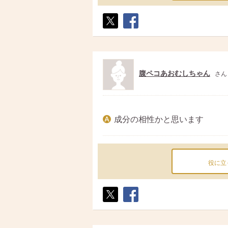
ポス
シェ
ト
ア
腹ペコあおむしちゃん
さん
成分の相性かと思います
役に立
ポス
シェ
ト
ア