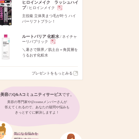
ヒロインメイク ラッシュハイ
プ
/ ヒロインメイク
現
主役級 立体美まつ毛が叶う ハイ
パーリフトブラシ！
品
ルートバリア 化粧水
/ ネイチャ
ーリパブリック
現
＼暑さで限界／肌土台＝角質層を
うるおす化粧水
品
プレゼントをもっとみる
美容
の
Q&Aコミュニティサービス
です。
美容の専門家や@cosmeメンバーさんが
答えてくれるので、あなたの疑問や悩みも
きっとすぐに解決しますよ！
気になる悩みを