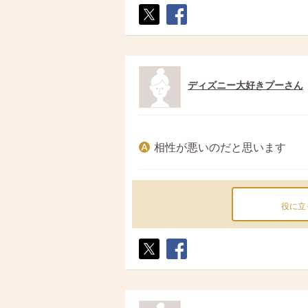
ポス
シェ
ト
ア
ディズニー大好きプーさん
相性が悪いのだと思います
役に立
ポス
シェ
ト
ア