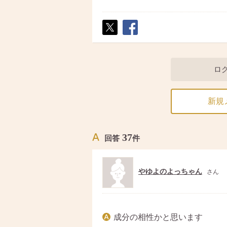
ポス
シェ
ト
ア
ロ
新規
37
回答
件
やゆよのよっちゃん
さん
成分の相性かと思います