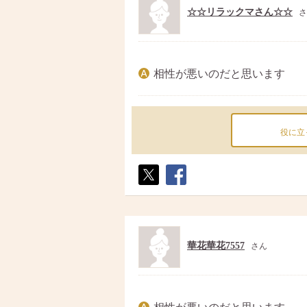
☆☆リラックマさん☆☆
さ
相性が悪いのだと思います
役に立
ポス
シェ
ト
ア
華花華花7557
さん