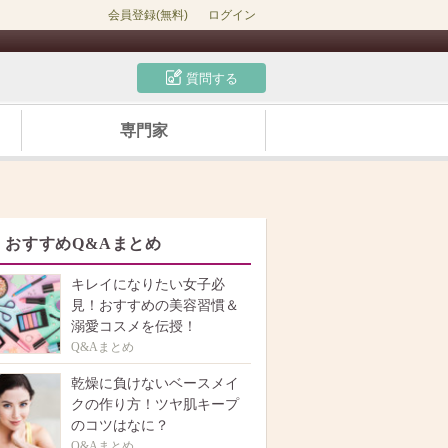
会員登録(無料)
ログイン
質問する
専門家
おすすめQ&Aまとめ
キレイになりたい女子必
見！おすすめの美容習慣＆
溺愛コスメを伝授！
Q&Aまとめ
乾燥に負けないベースメイ
クの作り方！ツヤ肌キープ
のコツはなに？
Q&Aまとめ