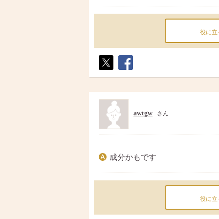
役に立
ポス
シェ
ト
ア
awtgw
さん
成分かもです
役に立