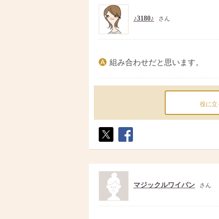
♪3180♪
さん
組み合わせだと思います。
役に立
ポス
シェ
ト
ア
マジックルワイパン
さん