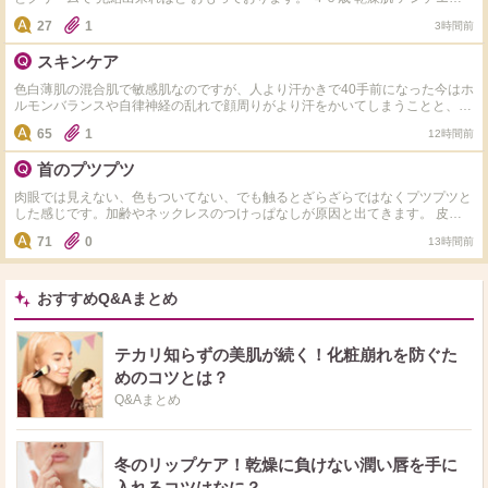
ジングできる物で 探しています。 ゲランの最高級化粧水は どうですかね？
27
1
3時間前
スキンケア
色白薄肌の混合肌で敏感肌なのですが、人より汗かきで40手前になった今はホ
ルモンバランスや自律神経の乱れで顔周りがより汗をかいてしまうことと、毎
日のエアコンで内側が乾いている感じがします。同じような方いましたらどの
65
1
12時間前
ようなスキンケアをしているか教えて下さい。今はちふれの水色のパッケージ
の美白タイプの化粧水とヒト型セラミドのクリームでスキンケアしてます。か
首のプツプツ
なり敏感肌でキュレルやdプロやノブやミノンなど有名な敏感肌用のスキンケ
アは色々使ってみましたが肌荒れが起きてしまい合わなかった為なかなか新し
肉眼では見えない、色もついてない、でも触るとざらざらではなくプツプツと
い物にチャレンジする勇気が出ないです。
した感じです。加齢やネックレスのつけっぱなしが原因と出てきます。 皮膚
科へ行こうと思っていますが、同じような方、市販ではどのようなケアをして
71
0
13時間前
いるか教えてください。 わたしはいまのところ化粧水(クレド)とクリーム(ア
ンブリオリス)＋朝なら日焼け止めという感じにしていて特別なケアはしてい
ないため、プツプツ特化？のケアがあれば教えてください。
おすすめQ&Aまとめ
テカリ知らずの美肌が続く！化粧崩れを防ぐた
めのコツとは？
Q&Aまとめ
冬のリップケア！乾燥に負けない潤い唇を手に
入れるコツはなに？