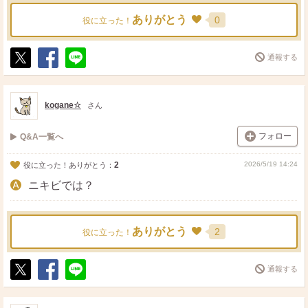
ありがとう
0
役に立った！
通報する
ポ
シ
送
ス
ェ
る
ト
ア
kogane☆
さん
フォロー
Q&A一覧へ
2
2026/5/19 14:24
役に立った！ありがとう：
ニキビでは？
ありがとう
2
役に立った！
通報する
ポ
シ
送
ス
ェ
る
ト
ア