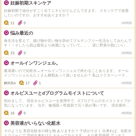
妊娠初期スキンケア
妊娠初期で油分がすごく出てニキビがどんどんできます。 スキンケアで改善
したいのですが、おすすめありますか？
11
0
1時間前
悩み最近の
食生活を変えて、揚げ物や甘い物を辞めてグルテンフリー生活をしてみたんで
す！！そしたら肌は最初より綺麗になっていて。。。 逆に野菜や肌にいいも
のしか食べれず 揚げ物や小麦やお菓子や米、味が濃ゆい物が食べるのが怖く
33
0
2時間前
なり、また食べたら増えるんじゃないかとか思って食べれなくて、どうしたら
いいでしょうか？ 皮膚科には通っていて生理前に出来るはしょうがないと思
オールインワンジェル。
ってるんですけど皆さんはどうしてますか？
夏場暑いので化粧水→オールインワンジェルで終わることあります。 オール
インワンジェルもたくさん種類あって迷いませんか？ 私はドクターシーラボ
のセンシティブジェル敏感肌用を使用してます。 オススメのオールインワン
17
1
解決済み
2時間前
ジェルありますか？カルテHD、アクアレーベル、ちふれ、コラリッチ、マナ
ラは使ったことありなので。これ以外でオススメ教えて下さい。
オルビスユーとdプログラムモイストについて
初めまして。 現在オルビスユーを使用中で、dプログラムのモイストタイプが
気になっています。 当方、敏感肌＋乾燥肌で元々肌が薄いです。 現在紫外線
の影響で肌表面のキメが乱れ透明感も低下中。 オルビスユーを使っていて大
16
0
3時間前
きな不満はないのですが、若干てかりや表面のべたっとした感じが気になるか
なぁ。という感じです。 dプログラムはサンプルをいただき使用したところ、
美容液がいらない化粧水
オルビスユーに比べるとなんとなく肌がふっくらして、でもベタつかず潤って
る…かなぁ。という感想でした。 どちらも使ったことがあるという方がいた
そのような 美容化粧水の様な物 ありますか？ 子供が小さく 出来れば、化粧水
ら、おすすめポイントなど教えていただけると嬉しいです。
とクリームで 完結出来ればと おもっております。 ４０歳 乾燥肌 アンチエイ