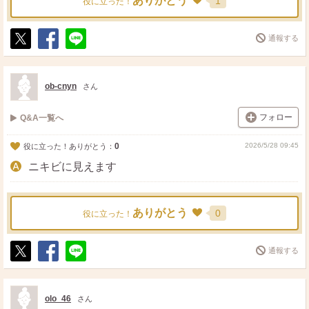
ありがとう
1
役に立った！
通報する
ポ
シ
送
ス
ェ
る
ト
ア
ob-cnyn
さん
フォロー
Q&A一覧へ
0
2026/5/28 09:45
役に立った！ありがとう：
ニキビに見えます
ありがとう
0
役に立った！
通報する
ポ
シ
送
ス
ェ
る
ト
ア
olo_46
さん