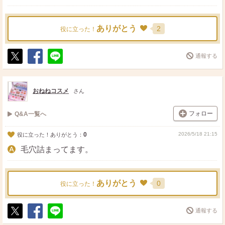
ありがとう
2
役に立った！
通報する
ポ
シ
送
ス
ェ
る
ト
ア
おねねコスメ
さん
フォロー
Q&A一覧へ
0
2026/5/18 21:15
役に立った！ありがとう：
毛穴詰まってます。
ありがとう
0
役に立った！
通報する
ポ
シ
送