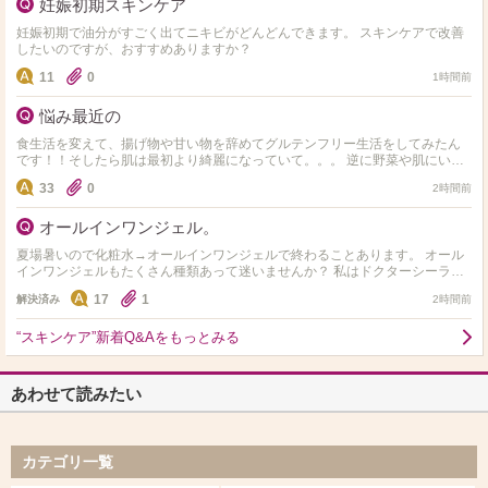
妊娠初期スキンケア
妊娠初期で油分がすごく出てニキビがどんどんできます。 スキンケアで改善
したいのですが、おすすめありますか？
11
0
1時間前
悩み最近の
食生活を変えて、揚げ物や甘い物を辞めてグルテンフリー生活をしてみたん
です！！そしたら肌は最初より綺麗になっていて。。。 逆に野菜や肌にいい
ものしか食べれず 揚げ物や小麦やお菓子や米、味が濃ゆい…
33
0
2時間前
オールインワンジェル。
夏場暑いので化粧水→オールインワンジェルで終わることあります。 オール
インワンジェルもたくさん種類あって迷いませんか？ 私はドクターシーラボ
のセンシティブジェル敏感肌用を使用してます。 オス…
17
1
解決済み
2時間前
“スキンケア”新着Q&Aをもっとみる
あわせて読みたい
カテゴリ一覧