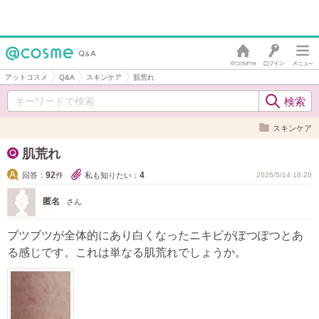
アットコスメ
Q&A
スキンケア
肌荒れ
スキンケア
肌荒れ
92
4
回答：
件
私も知りたい：
2026/5/14 16:20
匿名
さん
ブツブツが全体的にあり白くなったニキビがぽつぽつとあ
る感じです。これは単なる肌荒れでしょうか。