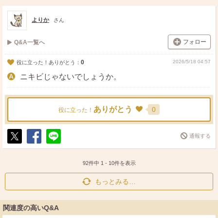
ス
ェ
る
ト
ア
よりか
さん
フォロー
Q&A一覧へ
0
2026/5/18 04:57
役に立った！ありがとう：
ニキビじゃないでしょうか。
ありがとう
0
役に立った！
通報する
ポ
シ
送
ス
ェ
る
ト
ア
92件中
1
-
10
件を表示
もっとみる…
関連度の高いQ&A