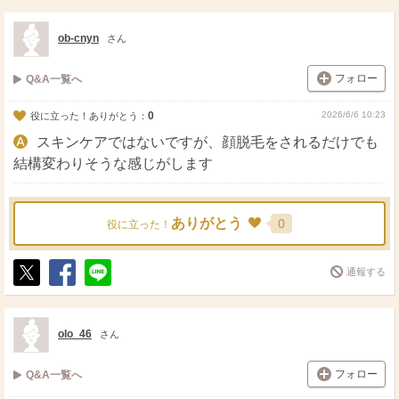
ス
ェ
る
ト
ア
ob-cnyn
さん
フォロー
Q&A一覧へ
0
2026/6/6 10:23
役に立った！ありがとう：
スキンケアではないですが、顔脱毛をされるだけでも
結構変わりそうな感じがします
ありがとう
0
役に立った！
通報する
ポ
シ
送
ス
ェ
る
ト
ア
olo_46
さん
フォロー
Q&A一覧へ