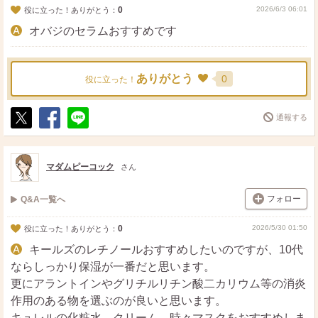
0
2026/6/3 06:01
役に立った！ありがとう：
オバジのセラムおすすめです
ありがとう
0
役に立った！
通報する
ポ
シ
送
ス
ェ
る
ト
ア
マダムピーコック
さん
フォロー
Q&A一覧へ
0
2026/5/30 01:50
役に立った！ありがとう：
キールズのレチノールおすすめしたいのですが、10代
ならしっかり保湿が一番だと思います。
更にアラントインやグリチルリチン酸二カリウム等の消炎
作用のある物を選ぶのが良いと思います。
キュレルの化粧水、クリーム、時々マスクをおすすめしま