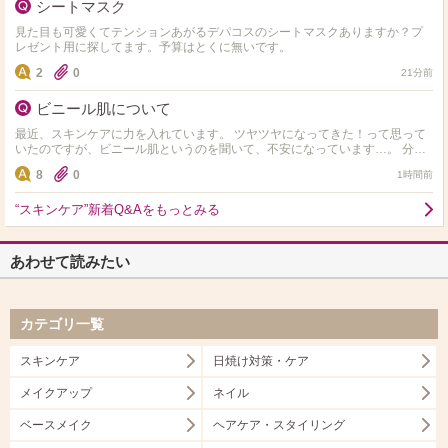
シートマスク
見た目も可愛くてテンションあがるデパコスのシートマスクありますか？プ
レゼント用に探してます。予算はとくに無いです。
2
0
21分前
ビニール肌について
最近、スキンケアに力を入れています。 ツヤツヤになってきた！って思って
いたのですが、ビニール肌というのを聞いて、不安になっています…。 分か
りやすい見分け方とかありますか？ 調べたところ…
8
0
1時間前
“スキンケア”新着Q&Aをもっとみる
あわせて読みたい
カテゴリ一覧
スキンケア
日焼け対策・ケア
メイクアップ
ネイル
ベースメイク
ヘアケア・スタイリング