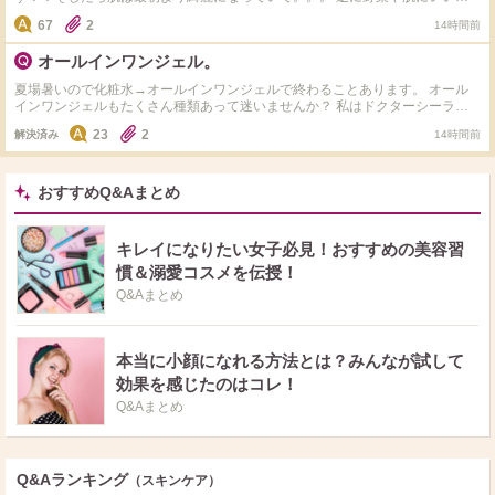
のしか食べれず 揚げ物や小麦やお菓子や米、味が濃ゆい物が食べるのが怖く
67
2
14時間前
なり、また食べたら増えるんじゃないかとか思って食べれなくて、どうしたら
いいでしょうか？ 皮膚科には通っていて生理前に出来るはしょうがないと思
オールインワンジェル。
ってるんですけど皆さんはどうしてますか？
夏場暑いので化粧水→オールインワンジェルで終わることあります。 オール
インワンジェルもたくさん種類あって迷いませんか？ 私はドクターシーラボ
のセンシティブジェル敏感肌用を使用してます。 オススメのオールインワン
23
2
解決済み
14時間前
ジェルありますか？カルテHD、アクアレーベル、ちふれ、コラリッチ、マナ
ラは使ったことありなので。これ以外でオススメ教えて下さい。
おすすめQ&Aまとめ
キレイになりたい女子必見！おすすめの美容習
慣＆溺愛コスメを伝授！
Q&Aまとめ
本当に小顔になれる方法とは？みんなが試して
効果を感じたのはコレ！
Q&Aまとめ
Q&Aランキング
（スキンケア）