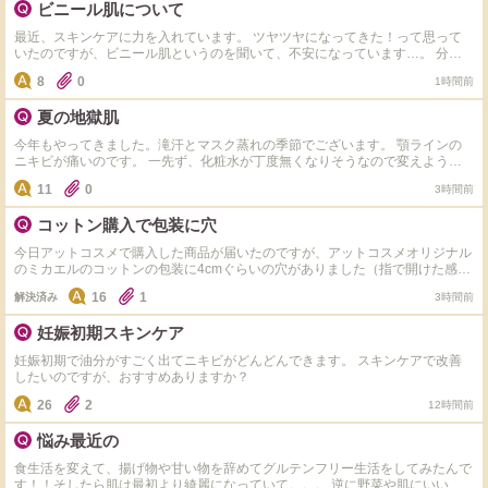
ビニール肌について
最近、スキンケアに力を入れています。 ツヤツヤになってきた！って思って
いたのですが、ビニール肌というのを聞いて、不安になっています…。 分か
りやすい見分け方とかありますか？ 調べたところ、 ・肌荒れ→無し ・洗顔や
8
0
1時間前
スキンケアのピリつき→無し ・触った時のごわつき→無し です。 他にもあれ
ば、教えていただきたいです。
夏の地獄肌
今年もやってきました。滝汗とマスク蒸れの季節でございます。 顎ラインの
ニキビが痛いのです。 一先ず、化粧水が丁度無くなりそうなので変えようと
思うんですが、純粋に水分入れるのに重点を置くか、ビタミンCかアゼライン
11
0
3時間前
酸を入れるか悩んでいます。 化粧水なにがいいでしょう？できれば3000円以
下でお願いします。
コットン購入で包装に穴
今日アットコスメで購入した商品が届いたのですが、アットコスメオリジナル
のミカエルのコットンの包装に4cmぐらいの穴がありました（指で開けた感じ
でした）他にも購入していて梱包の箱サイズぎりぎりで入ってたので、空気を
16
1
解決済み
3時間前
抜くため開けられたと思うのですが、これって普通にあることですか？
妊娠初期スキンケア
妊娠初期で油分がすごく出てニキビがどんどんできます。 スキンケアで改善
したいのですが、おすすめありますか？
26
2
12時間前
悩み最近の
食生活を変えて、揚げ物や甘い物を辞めてグルテンフリー生活をしてみたんで
す！！そしたら肌は最初より綺麗になっていて。。。 逆に野菜や肌にいいも