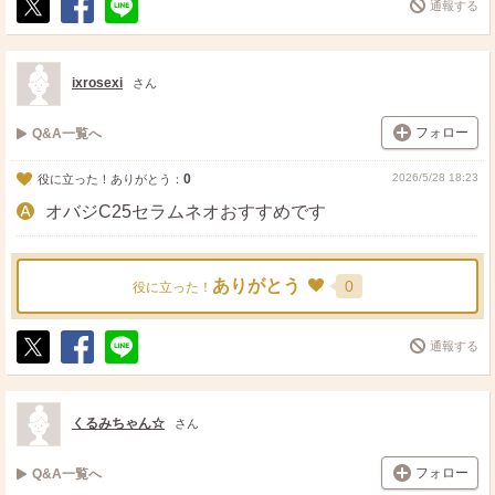
通報する
ポ
シ
送
ス
ェ
る
ト
ア
ixrosexi
さん
フォロー
Q&A一覧へ
0
2026/5/28 18:23
役に立った！ありがとう：
オバジC25セラムネオおすすめです
ありがとう
0
役に立った！
通報する
ポ
シ
送
ス
ェ
る
ト
ア
くるみちゃん☆
さん
フォロー
Q&A一覧へ