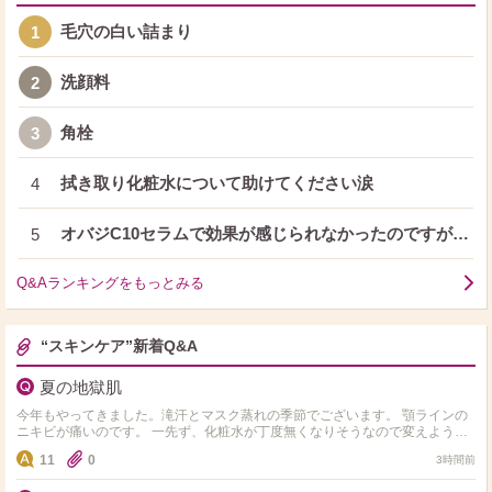
毛穴の白い詰まり
1
洗顔料
2
角栓
3
拭き取り化粧水について助けてください涙
4
オバジC10セラムで効果が感じられなかったのですが…
5
Q&Aランキングをもっとみる
“スキンケア”新着Q&A
夏の地獄肌
今年もやってきました。滝汗とマスク蒸れの季節でございます。 顎ラインの
ニキビが痛いのです。 一先ず、化粧水が丁度無くなりそうなので変えようと
思うんですが、純粋に水分入れるのに重点を置くか、ビタ…
11
0
3時間前