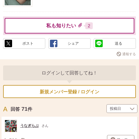
私も知りたい
2
ポスト
シェア
送る
通報する
ログインして回答してね！
新規メンバー登録 / ログイン
71
回答
件
うなぎらぶ
さん