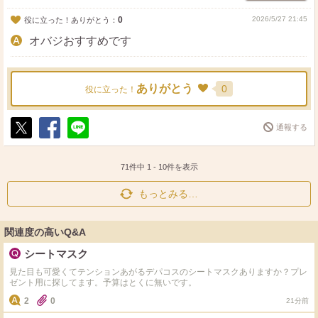
0
2026/5/27 21:45
役に立った！ありがとう：
オバジおすすめです
ありがとう
0
役に立った！
通報する
ポ
シ
送
ス
ェ
る
ト
ア
71件中
1
-
10
件を表示
もっとみる…
関連度の高いQ&A
シートマスク
見た目も可愛くてテンションあがるデパコスのシートマスクありますか？プレ
ゼント用に探してます。予算はとくに無いです。
2
0
21分前