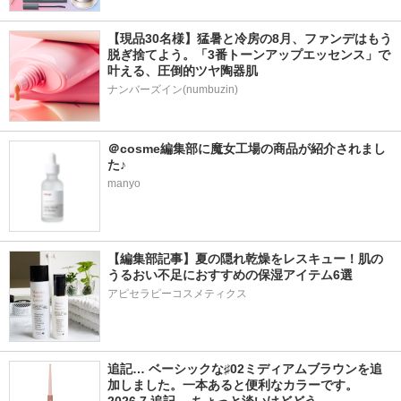
【現品30名様】猛暑と冷房の8月、ファンデはもう
脱ぎ捨てよう。「3番トーンアップエッセンス」で
叶える、圧倒的ツヤ陶器肌
ナンバーズイン(numbuzin)
＠cosme編集部に魔女工場の商品が紹介されまし
た♪
manyo
【編集部記事】夏の隠れ乾燥をレスキュー！肌の
うるおい不足におすすめの保湿アイテム6選
アピセラピーコスメティクス
追記… ベーシックな♯02ミディアムブラウンを追
加しました。一本あると便利なカラーです。 