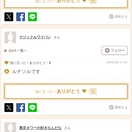
ありがとう
0
役に立った！
通報する
ポ
シ
送
ス
ェ
る
ト
ア
マジックルワイパン
さん
フォロー
Q&A一覧へ
1
2026/6/6 17:05
役に立った！ありがとう：
ルナソルです
ありがとう
1
役に立った！
通報する
ポ
シ
送
ス
ェ
る
ト
ア
東京タワーが好きなんだな
さん