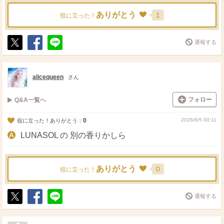
ありがとう
1
役に立った！
通報する
ポ
シ
送
ス
ェ
る
ト
ア
alicequeen
さん
フォロー
Q&A一覧へ
0
2026/6/5 00:11
役に立った！ありがとう：
LUNASOL の 別の香りかしら
ありがとう
0
役に立った！
通報する
ポ
シ
送
ス
ェ
る
ト
ア