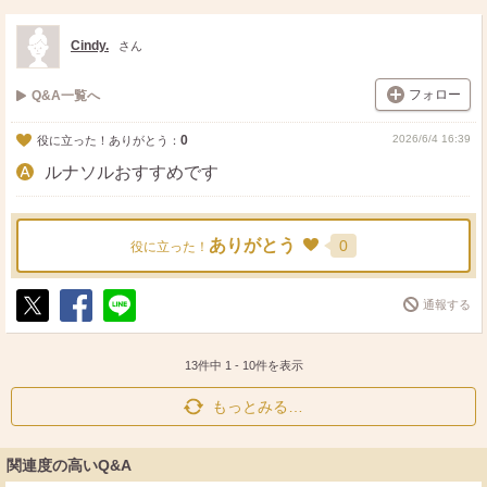
ス
ェ
る
ト
ア
Cindy.
さん
フォロー
Q&A一覧へ
0
2026/6/4 16:39
役に立った！ありがとう：
ルナソルおすすめです
ありがとう
0
役に立った！
通報する
ポ
シ
送
ス
ェ
る
ト
ア
13件中
1
-
10
件を表示
もっとみる…
関連度の高いQ&A