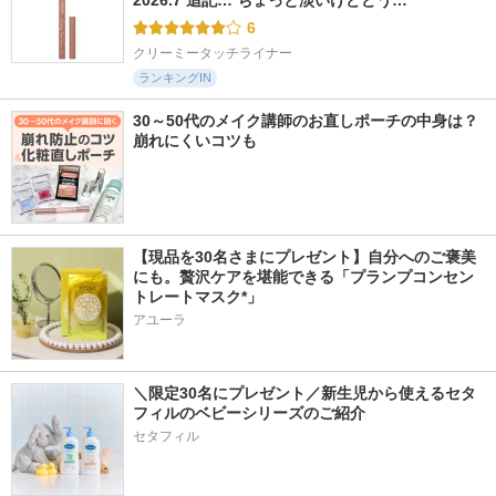
2026.7 追記… ちょっと淡いけどどう…
6
クリーミータッチライナー
ランキングIN
30～50代のメイク講師のお直しポーチの中身は？
崩れにくいコツも
【現品を30名さまにプレゼント】自分へのご褒美
にも。贅沢ケアを堪能できる「プランプコンセン
トレートマスク*」
アユーラ
＼限定30名にプレゼント／新生児から使えるセタ
フィルのベビーシリーズのご紹介
セタフィル