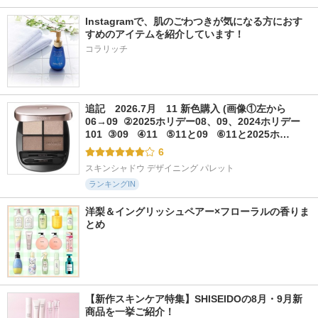
Instagramで、肌のごわつきが気になる方におす
すめのアイテムを紹介しています！ 
コラリッチ
追記　2026.7月　11 新色購入 (画像①左から
06→09  ②2025ホリデー08、09、2024ホリデー
101  ③09   ④11   ⑤11と09   ⑥11と2025ホ…
6
スキンシャドウ デザイニング パレット
ランキングIN
洋梨＆イングリッシュペアー×フローラルの香りま
とめ
【新作スキンケア特集】SHISEIDOの8月・9月新
商品を一挙ご紹介！