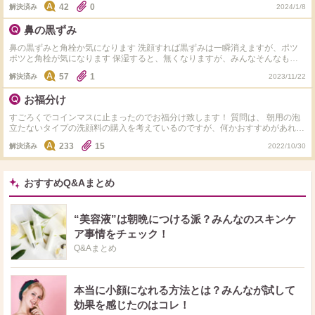
42
0
解決済み
2024/1/8
混合肌です。よろしくお願いします。
鼻の黒ずみ
鼻の黒ずみと角栓か気になります 洗顔すれば黒ずみは一瞬消えますが、ポツ
ポツと角栓が気になります 保湿すると、無くなりますが、みんなそんなもん
でしょうか？ 角栓で調べて デュオ ルナソル カネボウ などなど 使いました
57
1
解決済み
2023/11/22
が良い様な、でも、劇的変化はなくて 酵素洗顔もファンケルやサイサイ、メ
ラノcc などやってみましたが、変化はなく 毛穴の目立たない鼻に憧れます ほ
お福分け
とんどノーメイク、色づき日焼け止めとパウダー、たまに薄くメイクします
久しぶりにファンケルのマイクレやアテニアのクレンジングオイルなど、オイ
すごろくでコインマスに止まったのでお福分け致します！ 質問は、 朝用の泡
ル系はどうかなと思ってます 黒ずみ、角栓が無くなったクレンジング、洗顔
立たないタイプの洗顔料の購入を考えているのですが、何かおすすめがあれば
やアイテム 実感のあった商品があれば、教えて頂きたいです、タグがあると
教えてください！ タグの商品で使ったことのある商品がある方は感想も教え
嬉しいです シュウウエムラは高いので、怖くて手が出ない出ないですが、本
233
15
解決済み
2022/10/30
て頂けるとありがたいです。 特にない方はスタンプ押しましたか？？
当に無くなるなら、鼻だけ使ってみたいです ポイント稼ぎで、適当な回答は
ご遠慮下さい アイテム思い当たらない方はオススメの美容アイテム教えて下
さい
おすすめQ&Aまとめ
“美容液”は朝晩につける派？みんなのスキンケ
ア事情をチェック！
Q&Aまとめ
本当に小顔になれる方法とは？みんなが試して
効果を感じたのはコレ！