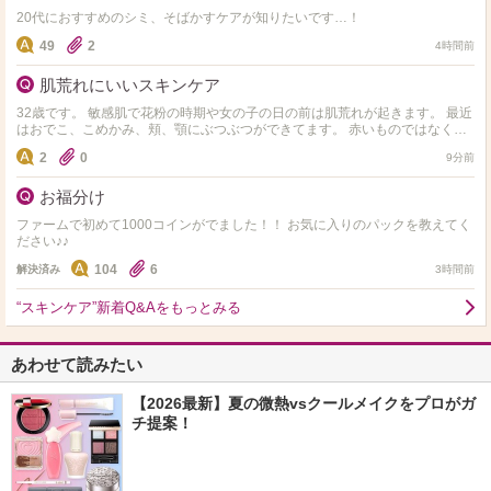
20代におすすめのシミ、そばかすケアが知りたいです…！
49
2
4時間前
肌荒れにいいスキンケア
32歳です。 敏感肌で花粉の時期や女の子の日の前は肌荒れが起きます。 最近
はおでこ、こめかみ、頬、顎にぶつぶつができてます。 赤いものではなくぷ
つぷつと小さいのができてしまいます。 アルコ…
2
0
9分前
お福分け
ファームで初めて1000コインがでました！！ お気に入りのパックを教えてく
ださい♪♪
104
6
解決済み
3時間前
“スキンケア”新着Q&Aをもっとみる
あわせて読みたい
【2026最新】夏の微熱vsクールメイクをプロがガ
チ提案！