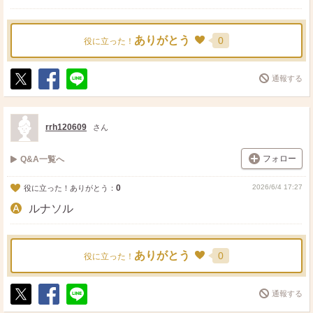
ありがとう
0
役に立った！
通報する
ポ
シ
送
ス
ェ
る
ト
ア
rrh120609
さん
フォロー
Q&A一覧へ
0
2026/6/4 17:27
役に立った！ありがとう：
ルナソル
ありがとう
0
役に立った！
通報する
ポ
シ
送