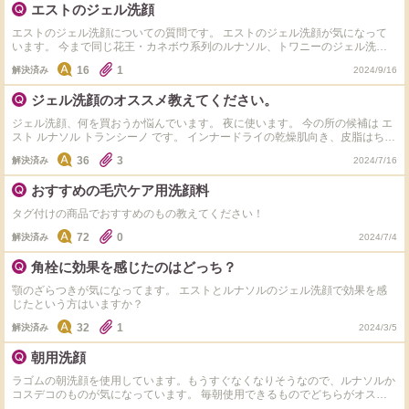
エストのジェル洗顔
エストのジェル洗顔についての質問です。 エストのジェル洗顔が気になって
います。 今まで同じ花王・カネボウ系列のルナソル、トワニーのジェル洗顔
を使用した事があります。 エストのジェル洗顔は上記の洗顔料に比べて値段
16
1
解決済み
2024/9/16
が少し高いのですが、使用感や肌への効果が全然違うのでしょうか？ ちなみ
に毛穴の黒ずみに悩んでいます。 トワニーまたはルナソル、エストの中で2種
ジェル洗顔のオススメ教えてください。
類以上使った事がある方のみお答え頂きたいです。宜しくお願いいたします！
ジェル洗顔、何を買おうか悩んでいます。 夜に使います。 今の所の候補は エ
スト ルナソル トランシーノ です。 インナードライの乾燥肌向き、皮脂はちゃ
んととれるけど洗顔後なるべく突っ張らない方が良い、というのを条件に探し
36
3
解決済み
2024/7/16
ています。 エストがいいんだろうなあと思うんですが使い続けるには高い気
がしていて、ルナソルにしようかと今は考えています。 条件からのオススメ
おすすめの毛穴ケア用洗顔料
と、おすすめ理由を教えてください(^-^)
タグ付けの商品でおすすめのもの教えてください！
72
0
解決済み
2024/7/4
角栓に効果を感じたのはどっち？
顎のざらつきが気になってます。 エストとルナソルのジェル洗顔で効果を感
じたという方はいますか？
32
1
解決済み
2024/3/5
朝用洗顔
ラゴムの朝洗顔を使用しています。もうすぐなくなりそうなので、ルナソルか
コスデコのものが気になっています。 毎朝使用できるものでどちらがオスス
メ、または他ブランドでオススメあれば教えてください。 目周り乾燥ぎみの