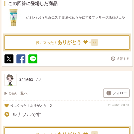
この回答に登場した商品
ビオレ / おうちdeエステ 肌をなめらかにするマッサージ洗顔ジェル
ありがとう
0
役に立った！
通報する
ポ
シ
送
ス
ェ
る
ト
ア
244★51
さん
フォロー
Q&A一覧へ
0
2026/6/8 08:31
役に立った！ありがとう：
ルナソルです