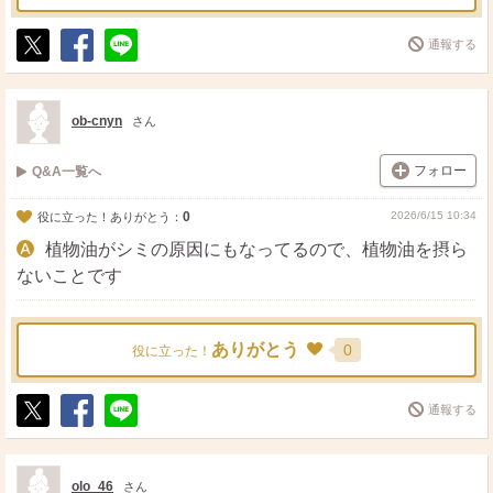
通報する
ポ
シ
送
ス
ェ
る
ト
ア
ob-cnyn
さん
フォロー
Q&A一覧へ
0
2026/6/15 10:34
役に立った！ありがとう：
植物油がシミの原因にもなってるので、植物油を摂ら
ないことです
ありがとう
0
役に立った！
通報する
ポ
シ
送
ス
ェ
る
ト
ア
olo_46
さん