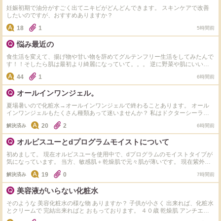
妊娠初期で油分がすごく出てニキビがどんどんできます。 スキンケアで改善
したいのですが、おすすめありますか？
18
1
5時間前
悩み最近の
食生活を変えて、揚げ物や甘い物を辞めてグルテンフリー生活をしてみたんで
す！！そしたら肌は最初より綺麗になっていて。。。 逆に野菜や肌にいいも
のしか食べれず 揚げ物や小麦やお菓子や米、味が濃ゆい物が食べるのが怖く
44
1
6時間前
なり、また食べたら増えるんじゃないかとか思って食べれなくて、どうしたら
いいでしょうか？ 皮膚科には通っていて生理前に出来るはしょうがないと思
オールインワンジェル。
ってるんですけど皆さんはどうしてますか？
夏場暑いので化粧水→オールインワンジェルで終わることあります。 オール
インワンジェルもたくさん種類あって迷いませんか？ 私はドクターシーラボ
のセンシティブジェル敏感肌用を使用してます。 オススメのオールインワン
20
2
解決済み
6時間前
ジェルありますか？カルテHD、アクアレーベル、ちふれ、コラリッチ、マナ
ラは使ったことありなので。これ以外でオススメ教えて下さい。
オルビスユーとdプログラムモイストについて
初めまして。 現在オルビスユーを使用中で、dプログラムのモイストタイプが
気になっています。 当方、敏感肌＋乾燥肌で元々肌が薄いです。 現在紫外線
の影響で肌表面のキメが乱れ透明感も低下中。 オルビスユーを使っていて大
19
0
解決済み
7時間前
きな不満はないのですが、若干てかりや表面のべたっとした感じが気になるか
なぁ。という感じです。 dプログラムはサンプルをいただき使用したところ、
美容液がいらない化粧水
オルビスユーに比べるとなんとなく肌がふっくらして、でもベタつかず潤って
る…かなぁ。という感想でした。 どちらも使ったことがあるという方がいた
そのような 美容化粧水の様な物 ありますか？ 子供が小さく 出来れば、化粧水
ら、おすすめポイントなど教えていただけると嬉しいです。
とクリームで 完結出来ればと おもっております。 ４０歳 乾燥肌 アンチエイ
ジングできる物で 探しています。 ゲランの最高級化粧水は どうですかね？