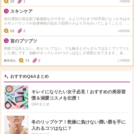
30
1
7時間前
スキンケア
色白薄肌の混合肌で敏感肌なのですが、人より汗かきで40手前になった今はホ
ルモンバランスや自律神経の乱れで顔周りがより汗をかいてしまうことと、毎
日のエアコンで内側が乾いている感じがします。同じような方いましたらどの
69
2
16時間前
ようなスキンケアをしているか教えて下さい。今はちふれの水色のパッケージ
の美白タイプの化粧水とヒト型セラミドのクリームでスキンケアしてます。か
首のプツプツ
なり敏感肌でキュレルやdプロやノブやミノンなど有名な敏感肌用のスキンケ
アは色々使ってみましたが肌荒れが起きてしまい合わなかった為なかなか新し
肉眼では見えない、色もついてない、でも触るとざらざらではなくプツプツと
い物にチャレンジする勇気が出ないです。
した感じです。加齢やネックレスのつけっぱなしが原因と出てきます。 皮膚
科へ行こうと思っていますが、同じような方、市販ではどのようなケアをして
74
0
解決済み
17時間前
いるか教えてください。 わたしはいまのところ化粧水(クレド)とクリーム(ア
ンブリオリス)＋朝なら日焼け止めという感じにしていて特別なケアはしてい
ないため、プツプツ特化？のケアがあれば教えてください。
おすすめQ&Aまとめ
キレイになりたい女子必見！おすすめの美容習
慣＆溺愛コスメを伝授！
Q&Aまとめ
冬のリップケア！乾燥に負けない潤い唇を手に
入れるコツはなに？