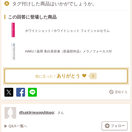
タグ付けした商品はいかがでしょうか。
この回答に登場した商品
ホワイトショット / ホワイトショット フェイシャルセラム
HAKU / 薬用 美白美容液（医薬部外品）メラノフォーカスIV
ありがとう
0
役に立った！
通報する
ポ
シ
送
ス
ェ
る
ト
ア
dfsakljrneaogufdoag;
さん
フォロー
Q&A一覧へ