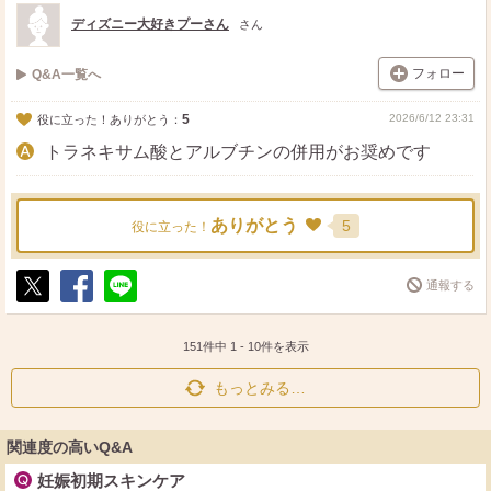
ト
ア
ディズニー大好きプーさん
さん
フォロー
Q&A一覧へ
5
2026/6/12 23:31
役に立った！ありがとう：
トラネキサム酸とアルブチンの併用がお奨めです
ありがとう
5
役に立った！
通報する
ポ
シ
送
ス
ェ
る
ト
ア
151件中
1
-
10
件を表示
もっとみる…
関連度の高いQ&A
妊娠初期スキンケア