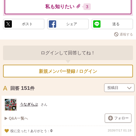
私も知りたい
3
ポスト
シェア
送る
通報する
ログインして回答してね！
新規メンバー登録 / ログイン
151
回答
件
うなぎらぶ
さん
フォロー
Q&A一覧へ
0
2026/7/17 01:19
役に立った！ありがとう：