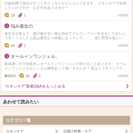
妊娠初期で油分がすごく出てニキビがどんどんできます。 スキンケアで改善
したいのですが、おすすめありますか？
18
1
5時間前
悩み最近の
食生活を変えて、揚げ物や甘い物を辞めてグルテンフリー生活をしてみたん
です！！そしたら肌は最初より綺麗になっていて。。。 逆に野菜や肌にいい
ものしか食べれず 揚げ物や小麦やお菓子や米、味が濃ゆい…
44
1
6時間前
オールインワンジェル。
夏場暑いので化粧水→オールインワンジェルで終わることあります。 オール
インワンジェルもたくさん種類あって迷いませんか？ 私はドクターシーラボ
のセンシティブジェル敏感肌用を使用してます。 オス…
20
2
解決済み
6時間前
“スキンケア”新着Q&Aをもっとみる
あわせて読みたい
カテゴリ一覧
スキンケア
日焼け対策・ケア