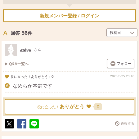
新規メンバー登録 / ログイン
56
回答
件
awtgw
さん
フォロー
Q&A一覧へ
0
2026/6/25 23:10
役に立った！ありがとう：
なめらか本舗です
ありがとう
0
役に立った！
通報する
ポ
シ
送
ス
ェ
る