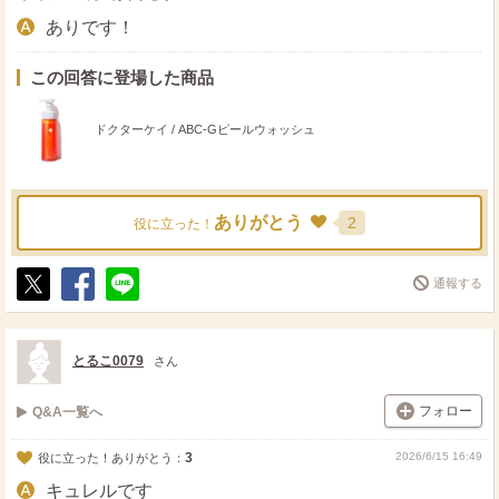
ありです！
この回答に登場した商品
ドクターケイ / ABC-Gピールウォッシュ
ありがとう
2
役に立った！
通報する
ポ
シ
送
ス
ェ
る
ト
ア
とるこ0079
さん
フォロー
Q&A一覧へ
3
2026/6/15 16:49
役に立った！ありがとう：
キュレルです