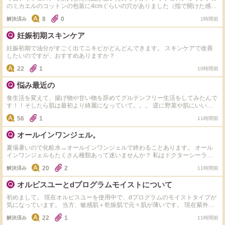
のミカエルのコットンの包装に4cmぐらいの穴がありました（指で開けた感じ
でした）他にも購入していて梱包の箱サイズぎりぎりで入ってたので、空気を
8
0
解決済み
1時間前
抜くため開けられたと思うのですが、これって普通にあることですか？
妊娠初期スキンケア
妊娠初期で油分がすごく出てニキビがどんどんできます。 スキンケアで改善
したいのですが、おすすめありますか？
22
1
10時間前
悩み最近の
食生活を変えて、揚げ物や甘い物を辞めてグルテンフリー生活をしてみたんで
す！！そしたら肌は最初より綺麗になっていて。。。 逆に野菜や肌にいいも
のしか食べれず 揚げ物や小麦やお菓子や米、味が濃ゆい物が食べるのが怖く
56
1
11時間前
なり、また食べたら増えるんじゃないかとか思って食べれなくて、どうしたら
いいでしょうか？ 皮膚科には通っていて生理前に出来るはしょうがないと思
オールインワンジェル。
ってるんですけど皆さんはどうしてますか？
夏場暑いので化粧水→オールインワンジェルで終わることあります。 オール
インワンジェルもたくさん種類あって迷いませんか？ 私はドクターシーラボ
のセンシティブジェル敏感肌用を使用してます。 オススメのオールインワン
20
2
解決済み
11時間前
ジェルありますか？カルテHD、アクアレーベル、ちふれ、コラリッチ、マナ
ラは使ったことありなので。これ以外でオススメ教えて下さい。
オルビスユーとdプログラムモイストについて
初めまして。 現在オルビスユーを使用中で、dプログラムのモイストタイプが
気になっています。 当方、敏感肌＋乾燥肌で元々肌が薄いです。 現在紫外線
の影響で肌表面のキメが乱れ透明感も低下中。 オルビスユーを使っていて大
22
1
解決済み
11時間前
きな不満はないのですが、若干てかりや表面のべたっとした感じが気になるか