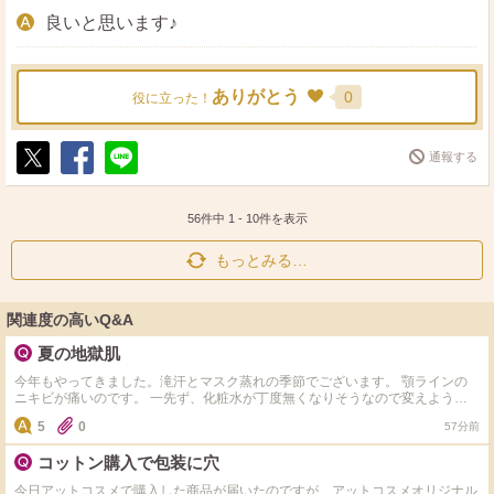
良いと思います♪
ありがとう
0
役に立った！
通報する
ポ
シ
送
ス
ェ
る
ト
ア
56件中
1
-
10
件を表示
もっとみる…
関連度の高いQ&A
夏の地獄肌
今年もやってきました。滝汗とマスク蒸れの季節でございます。 顎ラインの
ニキビが痛いのです。 一先ず、化粧水が丁度無くなりそうなので変えようと
思うんですが、純粋に水分入れるのに重点を置くか、ビタミンCかアゼライン
5
0
57分前
酸を入れるか悩んでいます。 化粧水なにがいいでしょう？できれば3000円以
下でお願いします。
コットン購入で包装に穴
今日アットコスメで購入した商品が届いたのですが、アットコスメオリジナル