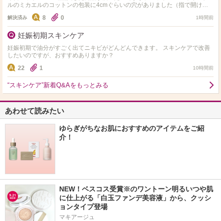
ルのミカエルのコットンの包装に4cmぐらいの穴がありました（指で開けた
感じでした）他にも購入していて梱包の箱サイズぎりぎりで入っ…
8
0
解決済み
1時間前
妊娠初期スキンケア
妊娠初期で油分がすごく出てニキビがどんどんできます。 スキンケアで改善
したいのですが、おすすめありますか？
22
1
10時間前
“スキンケア”新着Q&Aをもっとみる
あわせて読みたい
ゆらぎがちなお肌におすすめのアイテムをご紹
介！
NEW！ベスコス受賞※のワントーン明るいつや肌
に仕上がる「白玉ファンデ美容液」から、クッシ
ョンタイプ登場
マキアージュ