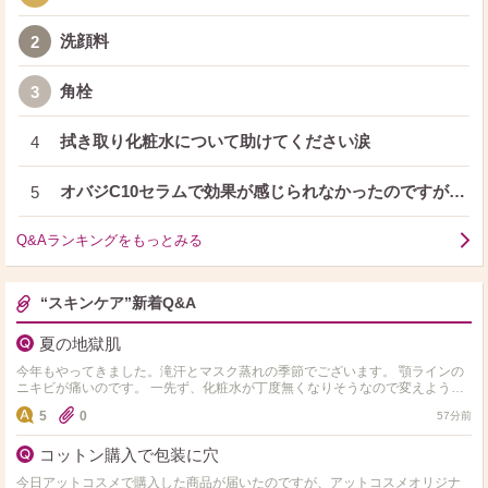
洗顔料
2
角栓
3
拭き取り化粧水について助けてください涙
4
オバジC10セラムで効果が感じられなかったのですが…
5
Q&Aランキングをもっとみる
“スキンケア”新着Q&A
夏の地獄肌
今年もやってきました。滝汗とマスク蒸れの季節でございます。 顎ラインの
ニキビが痛いのです。 一先ず、化粧水が丁度無くなりそうなので変えようと
思うんですが、純粋に水分入れるのに重点を置くか、ビタ…
5
0
57分前
コットン購入で包装に穴
今日アットコスメで購入した商品が届いたのですが、アットコスメオリジナ