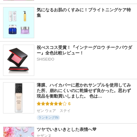
気になるお肌のくすみに！ブライトニングケア特
集
祝べスコス受賞！『インナーグロウ チークパウダ
ー』全色比較レビュー！
SHISEIDO
薄膜、ハイカバーに惹かれサンプルを使用してみ
た所、崩れにくいのに乾燥せず良かった。思わず
現品を衝動買いしました。 色は…
6
ゼン ウェア　ステイ
ランキングIN
ツヤでいきいきとした表情へ💛
セザンヌ