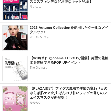
スコスファンデなどお得なキット登場！
ランコム
2026 Autumn Collectionを使用したクールなメイ
クルック♪
ポール ＆ ジョー
【9/18(水)~ @cosme TOKYOで開催】待望の化粧
水を体験できるPOP-UPイベント
The Ordinary
【PLAZA限定】フィグの魔法で季節の変わり目の
ゆらぎ肌ケア☆彡 ほんのり甘いフィグの香りのフ
ェイスマスクが新登場！
ルルルン