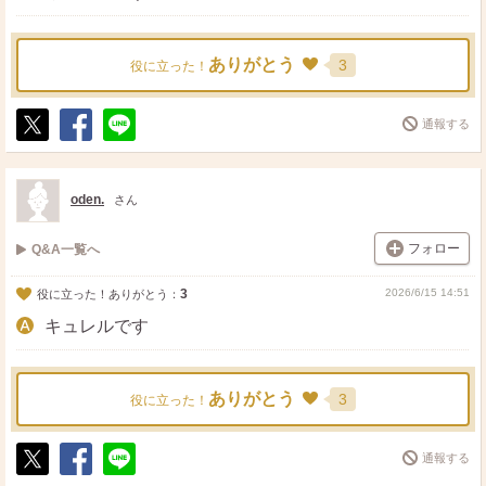
ありがとう
3
役に立った！
通報する
ポ
シ
送
ス
ェ
る
ト
ア
oden.
さん
フォロー
Q&A一覧へ
3
2026/6/15 14:51
役に立った！ありがとう：
キュレルです
ありがとう
3
役に立った！
通報する
ポ
シ
送