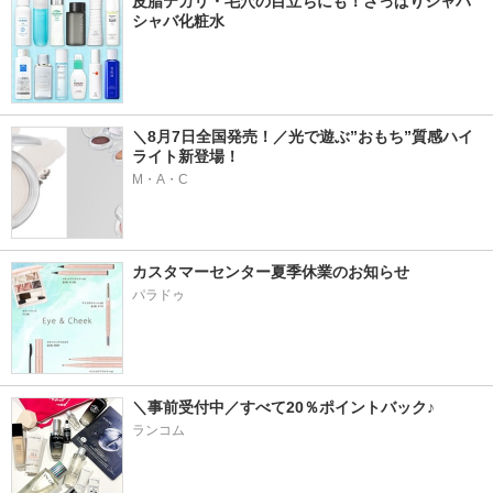
皮脂テカリ・毛穴の目立ちにも！さっぱりシャバ
シャバ化粧水
＼8月7日全国発売！／光で遊ぶ”おもち”質感ハイ
ライト新登場！
M・A・C
カスタマーセンター夏季休業のお知らせ
パラドゥ
＼事前受付中／すべて20％ポイントバック♪
ランコム