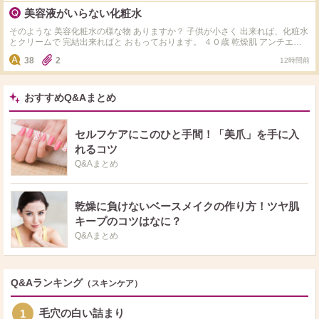
なぁ。という感じです。 dプログラムはサンプルをいただき使用したところ、
美容液がいらない化粧水
オルビスユーに比べるとなんとなく肌がふっくらして、でもベタつかず潤って
る…かなぁ。という感想でした。 どちらも使ったことがあるという方がいた
そのような 美容化粧水の様な物 ありますか？ 子供が小さく 出来れば、化粧水
ら、おすすめポイントなど教えていただけると嬉しいです。
とクリームで 完結出来ればと おもっております。 ４０歳 乾燥肌 アンチエイ
ジングできる物で 探しています。 ゲランの最高級化粧水は どうですかね？
38
2
12時間前
おすすめQ&Aまとめ
セルフケアにこのひと手間！「美爪」を手に入
れるコツ
Q&Aまとめ
乾燥に負けないベースメイクの作り方！ツヤ肌
キープのコツはなに？
Q&Aまとめ
Q&Aランキング
（スキンケア）
毛穴の白い詰まり
1