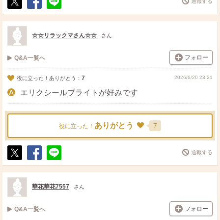
通報する
ポ
シ
送
ス
ェ
る
ト
ア
☆☆リラックマさん☆☆
さん
フォロー
Q&A一覧へ
7
2026/6/20 23:21
役に立った！ありがとう：
エリクシールブライトが好みです
ありがとう
7
役に立った！
通報する
ポ
シ
送
ス
ェ
る
ト
ア
華花華花7557
さん
フォロー
Q&A一覧へ