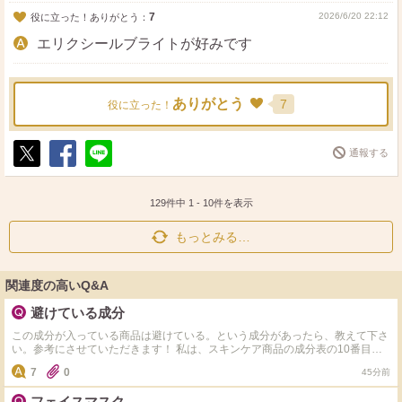
7
2026/6/20 22:12
役に立った！ありがとう：
エリクシールブライトが好みです
ありがとう
7
役に立った！
通報する
ポ
シ
送
ス
ェ
る
ト
ア
129件中
1
-
10
件を表示
もっとみる…
関連度の高いQ&A
避けている成分
この成分が入っている商品は避けている。という成分があったら、教えて下さ
い。参考にさせていただきます！ 私は、スキンケア商品の成分表の10番目以
内にアルコール、エタノール、セタノールが入っていると、アルコールの割合
7
0
45分前
が高すぎてヒリヒリ赤みや茂樹が出やすいので用心しています。 洗顔料ボデ
ィソープやシャンプーにラウリル硫酸ナトリウムが入っていると、洗浄力が強
フェイスマスク