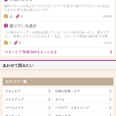
規約でオイルが使えないのですがシャワーを浴びた後のケアでいいものはあ
りますか 髪も体も使いたいです。
15
0
3時間前
避けている成分
この成分が入っている商品は避けている。という成分があったら、教えて下
さい。参考にさせていただきます！ 私は、スキンケア商品の成分表の10番目
以内にアルコール、エタノール、セタノールが入ってい…
7
0
45分前
“スキンケア”新着Q&Aをもっとみる
あわせて読みたい
カテゴリ一覧
スキンケア
日焼け対策・ケア
メイクアップ
ネイル
ベースメイク
ヘアケア・スタイリング