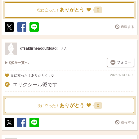
ありがとう
0
役に立った！
通報する
ポ
シ
送
ス
ェ
る
ト
ア
dfsakljrneaogufdoag;
さん
フォロー
Q&A一覧へ
0
2026/7/13 14:00
役に立った！ありがとう：
エリクシール派です
ありがとう
0
役に立った！
通報する
ポ
シ
送
ス
ェ
る