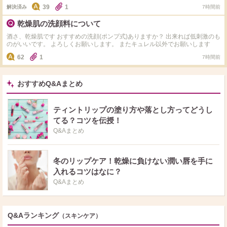
た。 パック後の蓋のためのクリームを試してみようかと思うのですがおすす
39
1
解決済み
7時間前
めはありますか？ 自分は脂性寄りの混合肌です。
乾燥肌の洗顔料について
酒さ、乾燥肌です おすすめの洗顔(ポンプ式)ありますか？ 出来れば低刺激のも
のがいいです。 よろしくお願いします。 またキュレル以外でお願いします
62
1
7時間前
おすすめQ&Aまとめ
ティントリップの塗り方や落とし方ってどうし
てる？コツを伝授！
Q&Aまとめ
冬のリップケア！乾燥に負けない潤い唇を手に
入れるコツはなに？
Q&Aまとめ
Q&Aランキング
（スキンケア）