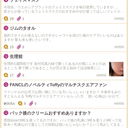
力すぎて皮脂奪われすぎてガサガサになりやすいので、避けています。 効い
た！助かったー！と思う成分
今現在、ウエルシアブランドのフェイスマスクを毎日使用していますが…。
https://www.cosme.net/chieco/question/456857/detail に回答ありがとうござい
皆さんが使っているフェイスマスクのおすすめやぜひ使ってほしいフェイスマ
ました。まだの方は教えて頂けると、化粧品選びの参考になり助かります。
スクがありましたら、教えて下さいお願いします。
29
1
2時間前
ジムのタオル
規約でオイルが使えないのですがシャワーを浴びた後のケアでいいものはあり
ますか 髪も体も使いたいです。
15
0
3時間前
生理前
生理約1週間前です 添付写真の緑で囲ってあるのが既にニキビのあ
るところ 青で囲ってあるところが芯が見え始めてほぼ確実にニキ
ビになるだろうなというところです。 こういったニキビがだんだ
17
0
4時間前
んと増えていって顔中ニキビだらけになるのですが みなさんなら
こういう時どんなケアをしますか？ 酵素洗顔はしないほうがいい
FANCLのノベルティToffyのマルチスクエアファン
ですか？？ 皮膚科の薬は持っていて朝晩塗ってます。 スキンケア
はノンコメドジェニックです。 なるべく悪化させたり数を増やし
ファンケルの公式でお買い物している方いらっしゃいますか？ 今条件をみた
たくないのです。 スキンケアやインナーケアなど何でも構いませ
すともらえる Toffyマルチスクエアファンもらった方、 使い心地はいかがです
ん。 皆さんの知恵を貸してください。
か？ これをもらうために注文しようか迷い中で…。 洗顔とスキンケアFANCL
9
0
解決済み
6時間前
使ってるけど、家のストックは余裕があり、年末になればまたキャンペーンや
るだろうから、その時に金額いくように今は買わずにいようかなとか考えちゃ
パック後のクリームおすすめありますか？
う。 いずれ使うものだし買おうかな、でもストック増えると邪魔だなとか…
普段ipsaのMEを使ってるのですが、パック後の乳液にMEを使うとMEって化
粧水＋乳液なので蓋としての役割は弱いんじゃないか？という気がしてきまし