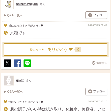
shinemayujuko
さん
フォロー
Q&A一覧へ
0
2026/6/25 20:49
役に立った！ありがとう：
六種です
ありがとう
0
役に立った！
通報する
ポ
シ
送
ス
ェ
る
ト
ア
qnktz
さん
フォロー
Q&A一覧へ
0
2026/6/17 17:15
役に立った！ありがとう：
肌の調子がいい時は拭き取り、化粧水、美容液、アゼ