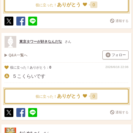
ありがとう
0
役に立った！
通報する
ポ
シ
送
ス
ェ
る
ト
ア
東京タワーが好きなんだな
さん
フォロー
Q&A一覧へ
0
2026/6/16 22:06
役に立った！ありがとう：
５こくらいです
ありがとう
0
役に立った！
通報する
ポ
シ
送
ス
ェ
る
ト
ア