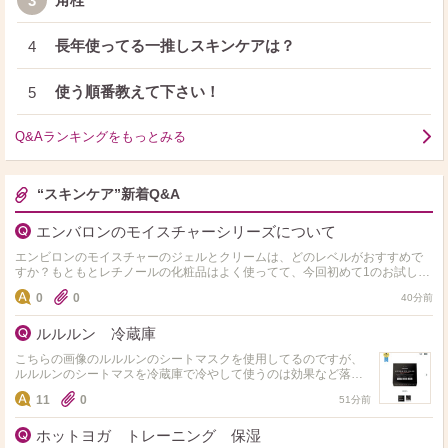
3
長年使ってる一推しスキンケアは？
4
使う順番教えて下さい！
5
Q&Aランキングをもっとみる
“スキンケア”新着Q&A
エンバロンのモイスチャーシリーズについて
エンビロンのモイスチャーのジェルとクリームは、どのレベルがおすすめで
すか？もともとレチノールの化粧品はよく使ってて、今回初めて1のお試しサ
イズを使ってみたのですが、効果がうっすらだったので、次に2…
0
0
40分前
ルルルン 冷蔵庫
こちらの画像のルルルンのシートマスクを使用してるのですが、
ルルルンのシートマスを冷蔵庫で冷やして使うのは効果など落ち
たりはしないですか？ また、ルルルンを冷蔵庫保管して使用して
11
0
51分前
る人はいますか？
ホットヨガ トレーニング 保湿