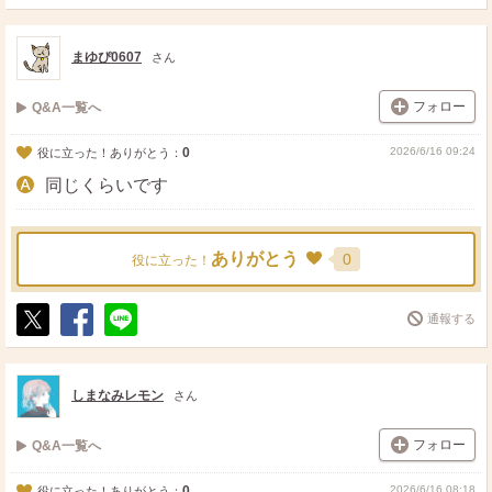
ポ
シ
送
ス
ェ
る
ト
ア
まゆぴ0607
さん
フォロー
Q&A一覧へ
0
2026/6/16 09:24
役に立った！ありがとう：
同じくらいです
ありがとう
0
役に立った！
通報する
ポ
シ
送
ス
ェ
る
ト
ア
しまなみレモン
さん
フォロー
Q&A一覧へ
0
2026/6/16 08:18
役に立った！ありがとう：