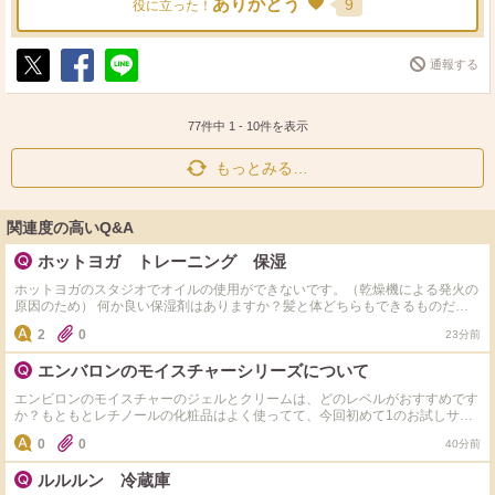
ありがとう
9
役に立った！
通報する
ポ
シ
送
ス
ェ
る
ト
ア
77件中
1
-
10
件を表示
もっとみる…
関連度の高いQ&A
ホットヨガ トレーニング 保湿
ホットヨガのスタジオでオイルの使用ができないです。（乾燥機による発火の
原因のため） 何か良い保湿剤はありますか？髪と体どちらもできるものだと
尚ありがたいです。
2
0
23分前
エンバロンのモイスチャーシリーズについて
エンビロンのモイスチャーのジェルとクリームは、どのレベルがおすすめです
か？もともとレチノールの化粧品はよく使ってて、今回初めて1のお試しサイ
ズを使ってみたのですが、効果がうっすらだったので、次に2を買うか3を買う
0
0
40分前
か悩んでいます。 を
ルルルン 冷蔵庫