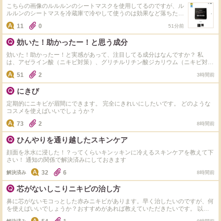
こちらの画像のルルルンのシートマスクを使用してるのですが、ル
ルルンのシートマスを冷蔵庫で冷やして使うのは効果など落ちたり
はしないですか？ また、ルルルンを冷蔵庫保管して使用してる人
11
0
51分前
はいますか？
効いた！助かったー！と思う成分
効いた！助かったー！と実感があって、注目してる成分はなんですか？ 私
は、アゼライン酸（ニキビ対策）、グリチルリチン酸ジカリウム（ニキビ対
策）、アラントイン（肌の回復と修復）、トラネキサム酸（美白）などです。
51
2
3時間前
コスメの成分表を見てこれがはいってると、オッ！やるやん！これは期待でき
る！と嬉しくなり、購買意欲が上がります。 皆さんにとってのそんな成分、
にきび
教えて下さい！
定期的にニキビが眉間にできます。 完全にきれいにしたいです。 どのような
コスメを使えばいいでしょうか？
73
2
8時間前
ひんやりを通り越したスキンケア
顔面を氷水に浸した！？ってくらいキンッキンに冷えるスキンケアを教えて下
さい！ 通知の関係で解決済みにしておきます
32
6
解決済み
8時間前
芯がないしこりニキビの治し方
鼻に芯がないモコっとした赤みニキビがあります。早く治したいのですが、何
を使えばいいでしょうか？おすすめがあれば教えていただきたいです。 以前
からPAIRのクリームを愛用しているのですが、こういったぼんやり・もこっ