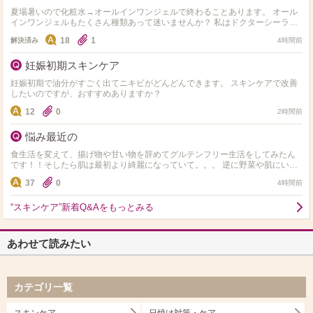
夏場暑いので化粧水→オールインワンジェルで終わることあります。 オール
インワンジェルもたくさん種類あって迷いませんか？ 私はドクターシーラボ
のセンシティブジェル敏感肌用を使用してます。 オス…
18
1
解決済み
4時間前
妊娠初期スキンケア
妊娠初期で油分がすごく出てニキビがどんどんできます。 スキンケアで改善
したいのですが、おすすめありますか？
12
0
2時間前
悩み最近の
食生活を変えて、揚げ物や甘い物を辞めてグルテンフリー生活をしてみたん
です！！そしたら肌は最初より綺麗になっていて。。。 逆に野菜や肌にいい
ものしか食べれず 揚げ物や小麦やお菓子や米、味が濃ゆい…
37
0
4時間前
“スキンケア”新着Q&Aをもっとみる
あわせて読みたい
カテゴリ一覧