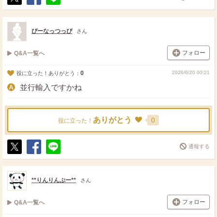
ポ
シ
送
ス
ェ
る
ト
ア
ぴーなっつっぴ
さん
フォロー
Q&A一覧へ
0
2026/6/20 00:21
役に立った！ありがとう：
並行輸入ですかね
ありがとう
0
役に立った！
通報する
ポ
シ
送
ス
ェ
る
ト
ア
**りんりんぷー**
さん
フォロー
Q&A一覧へ