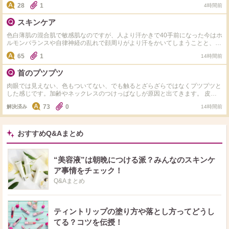
ジングできる物で 探しています。 ゲランの最高級化粧水は どうですかね？
28
1
4時間前
スキンケア
色白薄肌の混合肌で敏感肌なのですが、人より汗かきで40手前になった今はホ
ルモンバランスや自律神経の乱れで顔周りがより汗をかいてしまうことと、毎
日のエアコンで内側が乾いている感じがします。同じような方いましたらどの
65
1
14時間前
ようなスキンケアをしているか教えて下さい。今はちふれの水色のパッケージ
の美白タイプの化粧水とヒト型セラミドのクリームでスキンケアしてます。か
首のプツプツ
なり敏感肌でキュレルやdプロやノブやミノンなど有名な敏感肌用のスキンケ
アは色々使ってみましたが肌荒れが起きてしまい合わなかった為なかなか新し
肉眼では見えない、色もついてない、でも触るとざらざらではなくプツプツと
い物にチャレンジする勇気が出ないです。
した感じです。加齢やネックレスのつけっぱなしが原因と出てきます。 皮膚
科へ行こうと思っていますが、同じような方、市販ではどのようなケアをして
73
0
解決済み
14時間前
いるか教えてください。 わたしはいまのところ化粧水(クレド)とクリーム(ア
ンブリオリス)＋朝なら日焼け止めという感じにしていて特別なケアはしてい
ないため、プツプツ特化？のケアがあれば教えてください。
おすすめQ&Aまとめ
“美容液”は朝晩につける派？みんなのスキンケ
ア事情をチェック！
Q&Aまとめ
ティントリップの塗り方や落とし方ってどうし
てる？コツを伝授！