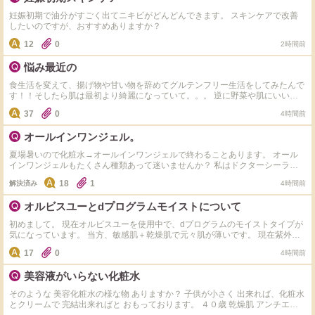
妊娠初期で油分がすごく出てニキビがどんどんできます。 スキンケアで改善
したいのですが、おすすめありますか？
12
0
2時間前
悩み最近の
食生活を変えて、揚げ物や甘い物を辞めてグルテンフリー生活をしてみたんで
す！！そしたら肌は最初より綺麗になっていて。。。 逆に野菜や肌にいいも
のしか食べれず 揚げ物や小麦やお菓子や米、味が濃ゆい物が食べるのが怖く
37
0
4時間前
なり、また食べたら増えるんじゃないかとか思って食べれなくて、どうしたら
いいでしょうか？ 皮膚科には通っていて生理前に出来るはしょうがないと思
オールインワンジェル。
ってるんですけど皆さんはどうしてますか？
夏場暑いので化粧水→オールインワンジェルで終わることあります。 オール
インワンジェルもたくさん種類あって迷いませんか？ 私はドクターシーラボ
のセンシティブジェル敏感肌用を使用してます。 オススメのオールインワン
18
1
解決済み
4時間前
ジェルありますか？カルテHD、アクアレーベル、ちふれ、コラリッチ、マナ
ラは使ったことありなので。これ以外でオススメ教えて下さい。
オルビスユーとdプログラムモイストについて
初めまして。 現在オルビスユーを使用中で、dプログラムのモイストタイプが
気になっています。 当方、敏感肌＋乾燥肌で元々肌が薄いです。 現在紫外線
の影響で肌表面のキメが乱れ透明感も低下中。 オルビスユーを使っていて大
17
0
4時間前
きな不満はないのですが、若干てかりや表面のべたっとした感じが気になるか
なぁ。という感じです。 dプログラムはサンプルをいただき使用したところ、
美容液がいらない化粧水
オルビスユーに比べるとなんとなく肌がふっくらして、でもベタつかず潤って
る…かなぁ。という感想でした。 どちらも使ったことがあるという方がいた
そのような 美容化粧水の様な物 ありますか？ 子供が小さく 出来れば、化粧水
ら、おすすめポイントなど教えていただけると嬉しいです。
とクリームで 完結出来ればと おもっております。 ４０歳 乾燥肌 アンチエイ