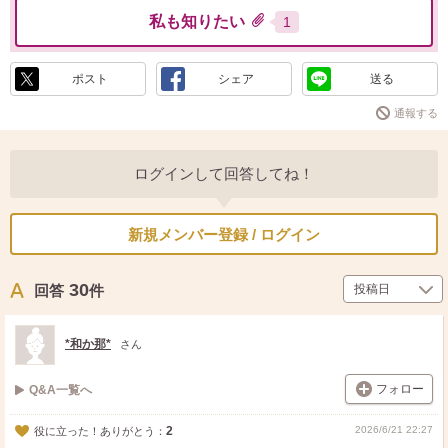
私も知りたい
1
ポスト
シェア
送る
通報する
ログインして回答してね！
新規メンバー登録 / ログイン
30
回答
件
*和か那*
さん
フォロー
Q&A一覧へ
2
2026/6/21 22:27
役に立った！ありがとう：