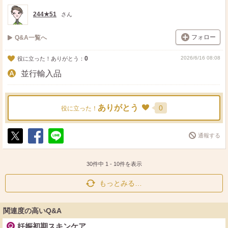
ト
ア
244★51
さん
フォロー
Q&A一覧へ
0
2026/6/16 08:08
役に立った！ありがとう：
並行輸入品
ありがとう
0
役に立った！
通報する
ポ
シ
送
ス
ェ
る
ト
ア
30件中
1
-
10
件を表示
もっとみる…
関連度の高いQ&A
妊娠初期スキンケア