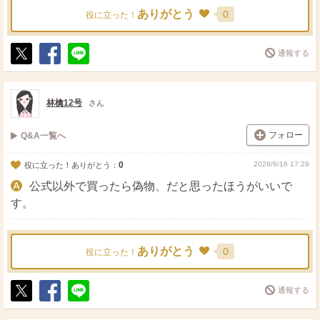
ありがとう
0
役に立った！
通報する
ポ
シ
送
ス
ェ
る
ト
ア
林檎12号
さん
フォロー
Q&A一覧へ
0
2026/6/16 17:29
役に立った！ありがとう：
公式以外で買ったら偽物、だと思ったほうがいいで
す。
ありがとう
0
役に立った！
通報する
ポ
シ
送
ス
ェ
る