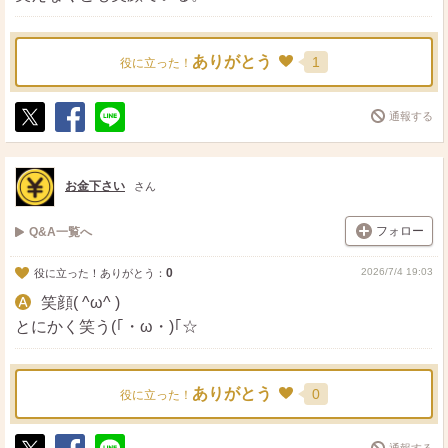
ありがとう
1
役に立った！
通報する
ポ
シ
送
ス
ェ
る
ト
ア
お金下さい
さん
フォロー
Q&A一覧へ
0
2026/7/4 19:03
役に立った！ありがとう：
笑顔( ^ω^ )
とにかく笑う(｢・ω・)｢☆
ありがとう
0
役に立った！
通報する