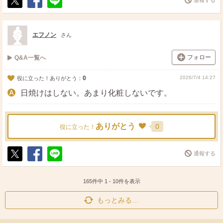
ポ
シ
送
ス
ェ
る
ト
ア
エフノン
さん
フォロー
Q&A一覧へ
0
2026/7/4 14:27
役に立った！ありがとう：
日焼けはしない。あまり化粧しないです。
ありがとう
0
役に立った！
通報する
ポ
シ
送
ス
ェ
る
ト
ア
165件中
1
-
10
件を表示
もっとみる…