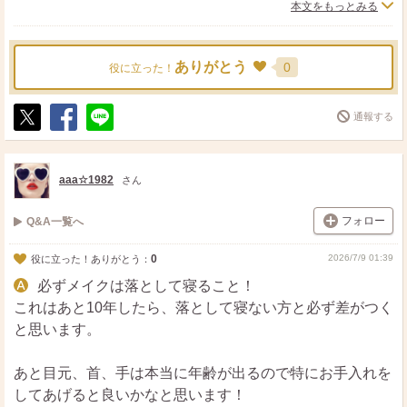
本文をもっとみる
髪の毛のツヤも若く見えます。
あとプロテイン肉魚を取らない、睡眠時間少ない、喫煙す
る方は
ありがとう
0
役に立った！
早く老けているように感じます。
通報する
ポ
シ
送
ス
ェ
る
ト
ア
aaa☆1982
さん
フォロー
Q&A一覧へ
0
2026/7/9 01:39
役に立った！ありがとう：
必ずメイクは落として寝ること！
これはあと10年したら、落として寝ない方と必ず差がつく
と思います。
あと目元、首、手は本当に年齢が出るので特にお手入れを
してあげると良いかなと思います！