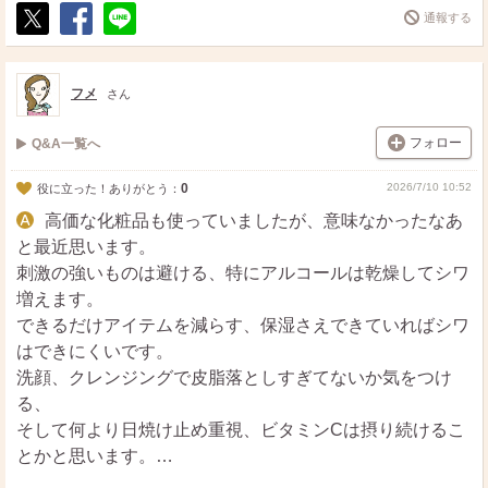
通報する
ポ
シ
送
ス
ェ
る
ト
ア
フメ
さん
フォロー
Q&A一覧へ
0
2026/7/10 10:52
役に立った！ありがとう：
高価な化粧品も使っていましたが、意味なかったなあ
と最近思います。
刺激の強いものは避ける、特にアルコールは乾燥してシワ
増えます。
できるだけアイテムを減らす、保湿さえできていればシワ
はできにくいです。
洗顔、クレンジングで皮脂落としすぎてないか気をつけ
る、
そして何より日焼け止め重視、ビタミンCは摂り続けるこ
とかと思います。
デコルテは顔と認識して同じようにケアすると良いです。