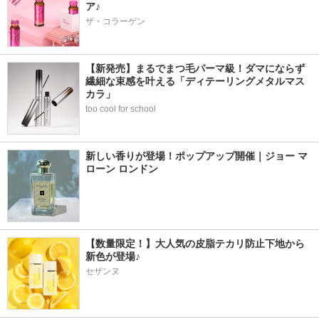
ア♪
ザ・コラーゲン
【新発売】まるでまつ毛パーマ級！ダマにならず
繊細な束感を叶える「ディテーリングメタルマス
カラ」
too cool for school
新しい香りが登場！ポップアップ開催｜ジョー マ
ローン ロンドン
【数量限定！】大人気の皮脂テカリ防止下地から
新色が登場♪
セザンヌ