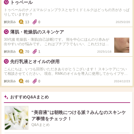
ナイアシンアミドが真皮層のコラーゲンの産生を促す効果が期待されると聞い
トゥベール
て、シワ改善へのアプローチとしてよいのではと気になっています。 上記の
トゥベールのナノエマルジョンプラスとセラミドミルクはどっちの方がさっぱ
スキンケアの場合どの段階で取り入れるのがベストでしょうか？（油溶性・水
りしていますか？
溶性、配合量がちょうどよく、効果的に発揮できるものはどれか、相性による
順番など） またおすすめのナイアシンアミド配合の商品はありませんか？ ま
13
0
解決済み
2025/2/20
た、食物アレルギーが結構あり食生活も試行錯誤して栄養をしっかりとろうと
してますが、安定的な栄養の補給ができていない可能性があるかなと思い、ビ
薄肌・乾燥肌のスキンケア
オチンとマルチビタミン（C、B2B6がはいってるやつ？）のサプリメントを
お試しで注文中です。 インナーケアも含めて、他におすすめの成分や商品が
30代後 乾燥肌・薄肌(自己診断)です。 頬を中心にほんのり赤みが
ありましたら教えて欲しいです！ たくさんきいてごめんなさい！ぜひ回答お
出やすいのが悩みです。 これはプチプラでもいい、これだけはお
待ちしてます！
金をかけたほうがいいというスキンケアがあれば是非教えてくださ
70
1
解決済み
2025/1/16
い！ 現在のスキンケア用品は下記の通りです。 変えるべきところ
などありましたら何卒アドバイスよろしくお願い致します…！ ◎
先行乳液とオイルの併用
朝 洗顔→なめらか本舗 薬用泡洗顔 ふき取り化粧水→IPSA クリア
アップローション2e(3日に1回) 導入美容液→RMK Wトリートメン
こんにちは、いつも回答いただきありがとうございます！ スキンケアについ
トオイル(ふき取りした際は使用しません) 化粧水→IPSA ザ・タイ
て相談させてください。 現在、RMKのオイルを導入に使用してからイプサの
ムR アクア 美容液→ETVOS モイスチャライジングセラム 乳液→
化粧水、エトヴォスの保湿美容液、朝はトゥヴェールの乳液、夜はキールズの
トゥヴェール セラミドミルク ◎夜 クレンジング→アテニア スキン
46
0
解決済み
2024/12/23
クリームを使用しているのですが、肌の乾燥がなかなかおさまらず… そこで
クリア クレンズ オイル 洗顔→IPSA クレンジングフォーム センシ
フラルネの先行乳液をプラスで取り入れたいと思っているのですが、先行乳液
ティブ 導入美容液→RMK Wトリートメントオイル 化粧水→雪肌精
と導入オイルの併用は肌には問題ないでしょうか？ 使用する場合、どちらを
クリアウェルネス ナチュラルドリップ 美容液→HAKU メラノフォ
先に使用するべきでしょうか。 使用されている方がいらっしゃいましたら是
おすすめQ&Aまとめ
ーカスEV クリーム→ソフィーナip ゴールデンタイムリペア深夜浸
非ともご意見伺いたいです！ また、保湿でおすすめの商品があれば教えてい
透クリーム
ただきたいです。（コスデコのリポソームはあまり効果を感じなかったので、
そちら以外でお願いしたいです） よろしくお願いします。
“美容液”は朝晩につける派？みんなのスキンケ
ア事情をチェック！
Q&Aまとめ