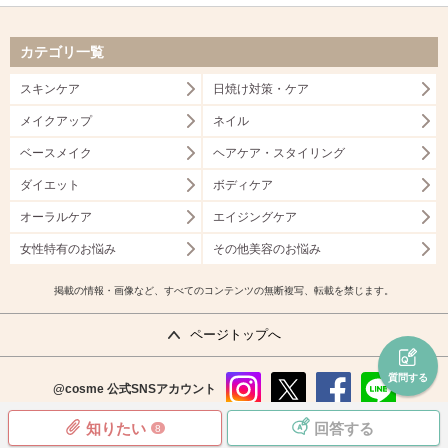
カテゴリ一覧
スキンケア
日焼け対策・ケア
メイクアップ
ネイル
ベースメイク
ヘアケア・スタイリング
ダイエット
ボディケア
オーラルケア
エイジングケア
女性特有のお悩み
その他美容のお悩み
掲載の情報・画像など、すべてのコンテンツの無断複写、転載を禁じます。
ページトップへ
質問する
@cosme
公式SNSアカウント
instag
x
faceb
line
知りたい
回答する
8
ram
ook
copyright©istyle,inc.