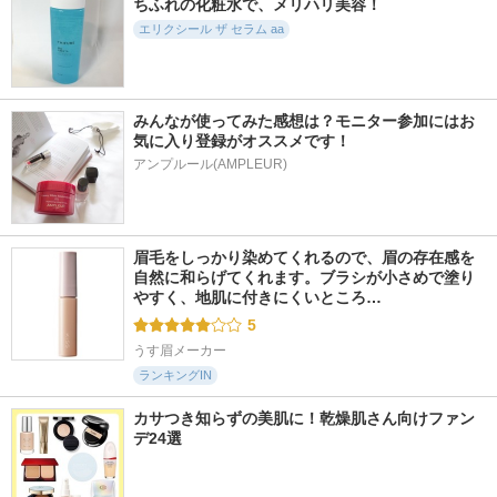
ちふれの化粧水で、メリハリ美容！
エリクシール ザ セラム aa
みんなが使ってみた感想は？モニター参加にはお
気に入り登録がオススメです！
アンプルール(AMPLEUR)
眉毛をしっかり染めてくれるので、眉の存在感を
自然に和らげてくれます。ブラシが小さめで塗り
やすく、地肌に付きにくいところ…
5
うす眉メーカー
ランキングIN
カサつき知らずの美肌に！乾燥肌さん向けファン
デ24選