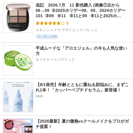
追記　2026.7月　11 新色購入 (画像①左から
06→09  ②2025ホリデー08、09、2024ホリデー
101  ③09   ④11   ⑤11と09   ⑥11と2025ホ…
6
スキンシャドウ デザイニング パレット
ランキングIN
平成ムードな「アロエジェル」の今も人気な使い
方
ネイチャーリパブリック
【8/1発売】年齢とともに重ねる肌悩みに、まずこ
れ1本！「カッパーペプチドセラム」新登場！
Abib
【2026最新】夏の微熱vsクールメイクをプロがガ
チ提案！