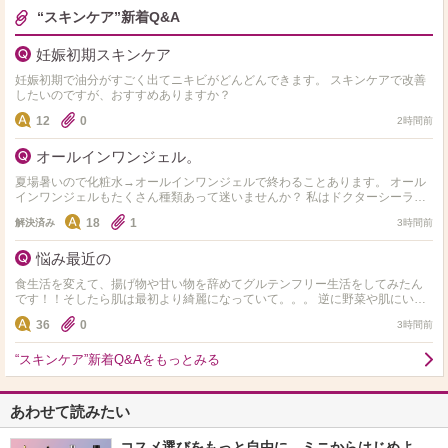
“スキンケア”新着Q&A
妊娠初期スキンケア
妊娠初期で油分がすごく出てニキビがどんどんできます。 スキンケアで改善
したいのですが、おすすめありますか？
12
0
2時間前
オールインワンジェル。
夏場暑いので化粧水→オールインワンジェルで終わることあります。 オール
インワンジェルもたくさん種類あって迷いませんか？ 私はドクターシーラボ
のセンシティブジェル敏感肌用を使用してます。 オス…
18
1
解決済み
3時間前
悩み最近の
食生活を変えて、揚げ物や甘い物を辞めてグルテンフリー生活をしてみたん
です！！そしたら肌は最初より綺麗になっていて。。。 逆に野菜や肌にいい
ものしか食べれず 揚げ物や小麦やお菓子や米、味が濃ゆい…
36
0
3時間前
“スキンケア”新着Q&Aをもっとみる
あわせて読みたい
コスメ選びをもっと自由に。ミニからはじめよ