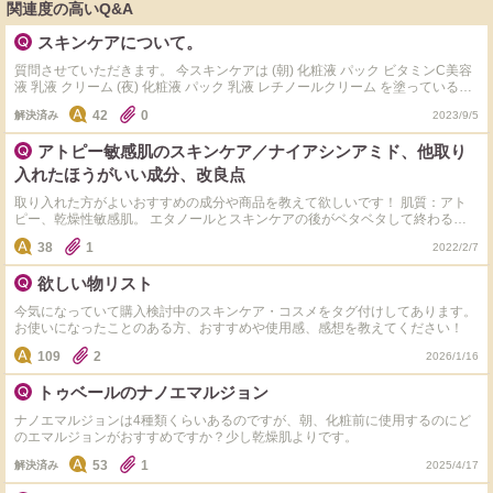
関連度の高いQ&A
スキンケアについて。
質問させていただきます。 今スキンケアは (朝) 化粧液 パック ビタミンC美容
液 乳液 クリーム (夜) 化粧液 パック 乳液 レチノールクリーム を塗っているの
ですが、 化粧液はすぐ浸透するものの、 その他はすぐ浸透せず、 次のステッ
42
0
解決済み
2023/9/5
プに進んでいいのか わからなかったため 質問させていただきました。 みなさ
んはどうしていますか？ ベタベタ？していても (前の液？が残っていても) 次
アトピー敏感肌のスキンケア／ナイアシンアミド、他取り
のステップに進んで良いのでしょうか？ わかりずらくてすみません。 わかり
やすく言い換えると、 例えばパックの水分が残っていても 乳液や美容液を上
入れたほうがいい成分、改良点
から塗って良いのか？ です。 どのタイミングで次のスキンケアに 移るのか知
りたいです。
取り入れた方がよいおすすめの成分や商品を教えて欲しいです！ 肌質：アト
ピー、乾燥性敏感肌。 エタノールとスキンケアの後がベタベタして終わるの
が苦手。 【現在の夜のスキンケア】 ①ヒトプラセンタジェル 数分放置した方
38
1
2022/2/7
がいいらしいが、すぐに乾燥を感じる。 ②①の乾燥を和らげるためにトゥヴェ
ールのGAバランシングローションをスプレーにしてミスト化粧水orアイプリ
欲しい物リスト
ーナのミスト化粧水（アミノ酸系シンプルミスト）を振りかけて、数分待つ。
③鎮静系の化粧水（ワンシングのドクダミ、ATPローション）を数回に分けて
今気になっていて購入検討中のスキンケア・コスメをタグ付けしてあります。
パッティング ④アミノリセのライスセラミド美容液+ダーマトリ シカセラム
お使いになったことのある方、おすすめや使用感、感想を教えてください！
アンプル ⑤ベーテル保湿ローション+セタフィル 以上が基本的なスキンケアで
す。 保湿+抗炎症をメインにして構成してます。 終わった後は凄くさっぱりし
109
2
2026/1/16
てるけど、乾燥は感じなく朝までその状態が保たれます。たまに別の美容液や
レチノールクリーム、エステル系のバームを足してみたり引いてみたりして調
トゥベールのナノエマルジョン
節しています。 肌の水分量が慢性的に足りない状態が続いていたので、保湿
というか保水をメインにおいています。値段より成分をみてよさそうなものを
ナノエマルジョンは4種類くらいあるのですが、朝、化粧前に使用するのにど
見繕っておりライン使いはしてません。継続できる金額のものを買おうと心が
のエマルジョンがおすすめですか？少し乾燥肌よりです。
けてます。 現在の悩みとしては、 ・おでこの皺 ・頬の毛穴のたるみ？開き？
53
1
・赤ら顔 ・お風呂から上がった後すぐにスキンケアをしないと（お風呂から
解決済み
2025/4/17
上がって5分ほど怠ると）乾燥やかゆみや痛みが起きてしまう のが悩みです。