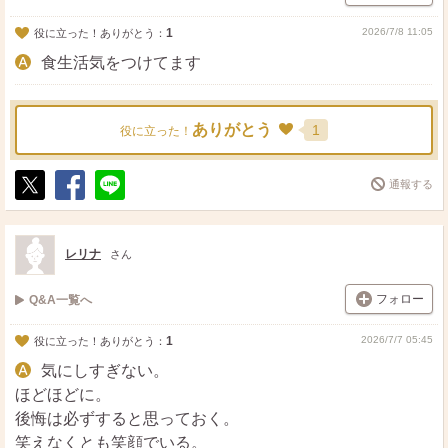
1
2026/7/8 11:05
役に立った！ありがとう：
食生活気をつけてます
ありがとう
1
役に立った！
通報する
ポ
シ
送
ス
ェ
る
ト
ア
レリナ
さん
フォロー
Q&A一覧へ
1
2026/7/7 05:45
役に立った！ありがとう：
気にしすぎない。
ほどほどに。
後悔は必ずすると思っておく。
笑えなくとも笑顔でいる。