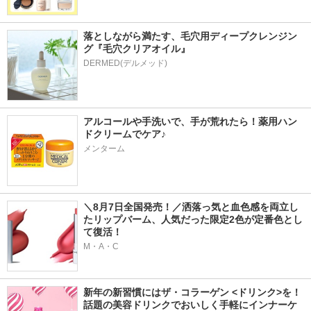
落としながら満たす、毛穴用ディープクレンジン
グ『毛穴クリアオイル』
アルコールや手洗いで、手が荒れたら！薬用ハン
ドクリームでケア♪
メンターム
＼8月7日全国発売！／洒落っ気と血色感を両立し
たリップバーム、人気だった限定2色が定番色とし
て復活！
M・A・C
新年の新習慣にはザ・コラーゲン <ドリンク>を！
話題の美容ドリンクでおいしく手軽にインナーケ