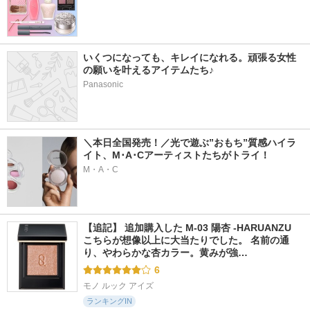
いくつになっても、キレイになれる。頑張る女性
の願いを叶えるアイテムたち♪
Panasonic
＼本日全国発売！／光で遊ぶ”おもち”質感ハイラ
イト、M･A･Cアーティストたちがトライ！
M・A・C
【追記】 追加購入した M-03 陽杏 -HARUANZU 
こちらが想像以上に大当たりでした。 名前の通
り、やわらかな杏カラー。黄みが強…
6
モノ ルック アイズ
ランキングIN