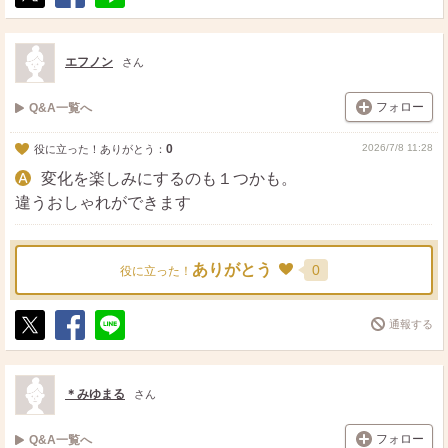
ポ
シ
送
ス
ェ
る
ト
ア
エフノン
さん
フォロー
Q&A一覧へ
0
2026/7/8 11:28
役に立った！ありがとう：
変化を楽しみにするのも１つかも。
違うおしゃれができます
ありがとう
0
役に立った！
通報する
ポ
シ
送
ス
ェ
る
ト
ア
＊みゆまる
さん
フォロー
Q&A一覧へ